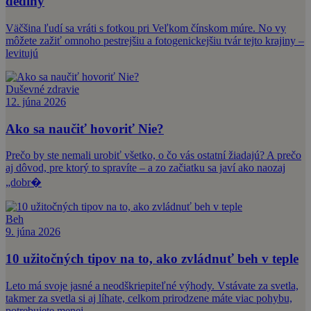
dediny
Väčšina ľudí sa vráti s fotkou pri Veľkom čínskom múre. No vy
môžete zažiť omnoho pestrejšiu a fotogenickejšiu tvár tejto krajiny –
levitujú
Duševné zdravie
12. júna 2026
Ako sa naučiť hovoriť Nie?
Prečo by ste nemali urobiť všetko, o čo vás ostatní žiadajú? A prečo
aj dôvod, pre ktorý to spravíte – a zo začiatku sa javí ako naozaj
„dobr�
Beh
9. júna 2026
10 užitočných tipov na to, ako zvládnuť beh v teple
Leto má svoje jasné a neodškriepiteľné výhody. Vstávate za svetla,
takmer za svetla si aj líhate, celkom prirodzene máte viac pohybu,
potrebujete menej