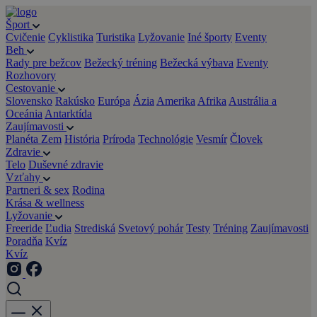
Šport
Cvičenie
Cyklistika
Turistika
Lyžovanie
Iné športy
Eventy
Beh
Rady pre bežcov
Bežecký tréning
Bežecká výbava
Eventy
Rozhovory
Cestovanie
Slovensko
Rakúsko
Európa
Ázia
Amerika
Afrika
Austrália a
Oceánia
Antarktída
Zaujímavosti
Planéta Zem
História
Príroda
Technológie
Vesmír
Človek
Zdravie
Telo
Duševné zdravie
Vzťahy
Partneri & sex
Rodina
Krása & wellness
Lyžovanie
Freeride
Ľudia
Strediská
Svetový pohár
Testy
Tréning
Zaujímavosti
Poradňa
Kvíz
Kvíz