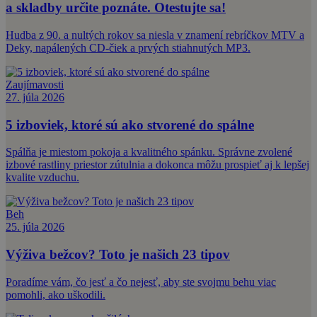
a skladby určite poznáte. Otestujte sa!
Hudba z 90. a nultých rokov sa niesla v znamení rebríčkov MTV a
Deky, napálených CD-čiek a prvých stiahnutých MP3.
Zaujímavosti
27. júla 2026
5 izboviek, ktoré sú ako stvorené do spálne
Spálňa je miestom pokoja a kvalitného spánku. Správne zvolené
izbové rastliny priestor zútulnia a dokonca môžu prospieť aj k lepšej
kvalite vzduchu.
Beh
25. júla 2026
Výživa bežcov? Toto je našich 23 tipov
Poradíme vám, čo jesť a čo nejesť, aby ste svojmu behu viac
pomohli, ako uškodili.