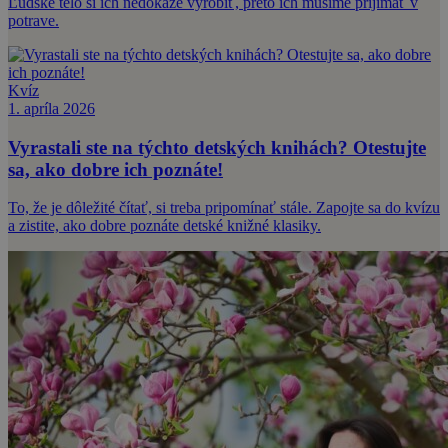
Ľudské telo si ich nedokáže vyrobiť, preto ich musíme prijímať v
potrave.
Kvíz
1. apríla 2026
Vyrastali ste na týchto detských knihách? Otestujte
sa, ako dobre ich poznáte!
To, že je dôležité čítať, si treba pripomínať stále. Zapojte sa do kvízu
a zistite, ako dobre poznáte detské knižné klasiky.