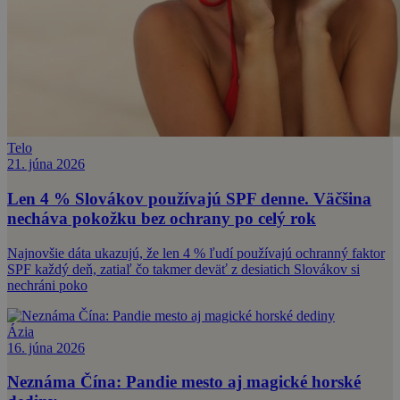
Telo
21. júna 2026
Len 4 % Slovákov používajú SPF denne. Väčšina
necháva pokožku bez ochrany po celý rok
Najnovšie dáta ukazujú, že len 4 % ľudí používajú ochranný faktor
SPF každý deň, zatiaľ čo takmer deväť z desiatich Slovákov si
nechráni poko
Ázia
16. júna 2026
Neznáma Čína: Pandie mesto aj magické horské