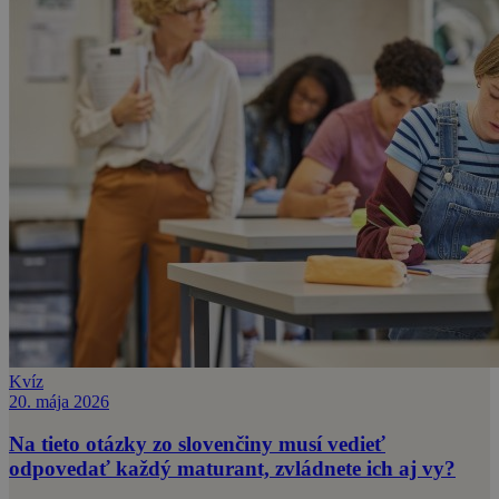
Kvíz
20. mája 2026
Na tieto otázky zo slovenčiny musí vedieť
odpovedať každý maturant, zvládnete ich aj vy?