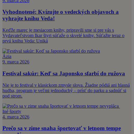
9. marca 2026
Vyhodnotené: Kvízujte o vedeckých objavoch a
vyhrajte knihu Veda!
Keďže marec je mesiacom knihy, pripravili sme si pre vás s
Vydavateľstvom Ikar štyri súťaže o skvelé knihy. Súťažte teraz o
prvú knihu Veda: Uniká
Ázia
9. marca 2026
Festival sakúr: Keď sa Japonsko sfarbí do ružova
Nie je to festival v klasickom zmysle slova. Žiadne pódiá ani hlasná
hudba, program je veľmi jednoduchý – prísť do parku a sadnúť si
pod strom.
Iné športy
4. marca 2026
Prečo sa v zime snaha športovať v letnom tempe