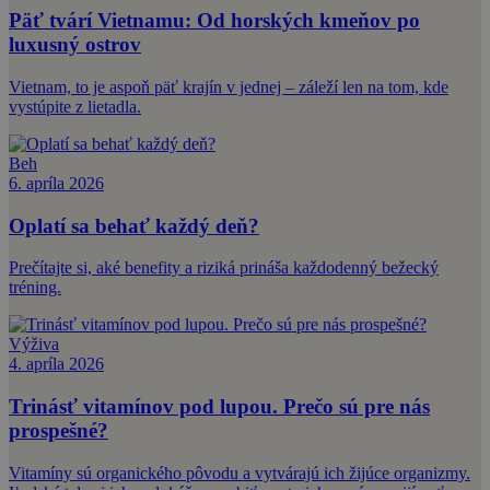
Päť tvárí Vietnamu: Od horských kmeňov po
luxusný ostrov
Vietnam, to je aspoň päť krajín v jednej – záleží len na tom, kde
vystúpite z lietadla.
Beh
6. apríla 2026
Oplatí sa behať každý deň?
Prečítajte si, aké benefity a riziká prináša každodenný bežecký
tréning.
Výživa
4. apríla 2026
Trinásť vitamínov pod lupou. Prečo sú pre nás
prospešné?
Vitamíny sú organického pôvodu a vytvárajú ich žijúce organizmy.