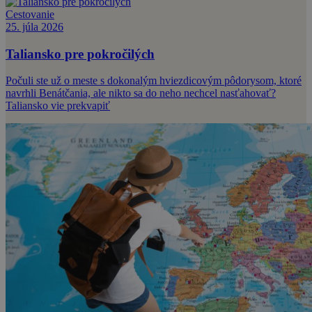
Cestovanie
25. júla 2026
Taliansko pre pokročilých
Počuli ste už o meste s dokonalým hviezdicovým pôdorysom, ktoré
navrhli Benátčania, ale nikto sa do neho nechcel nasťahovať?
Taliansko vie prekvapiť