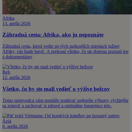
Afrika
13. apríla 2026
Záhradná cesta: Afrika, ako ju nepoznáte
Záhradná cesta, ktorá vedie po tých najkrajších miestach južnej
Afriky, vás bude baviť. A prekoná všetko, čo ste doteraz poznali len
z dokumentárny
Beh
12. apríla 2026
Všetko, čo by ste mali vedieť o výžive bežcov
Tento sprievodca vám pomôže podávať najlepšie výkony, rýchlejšie
sa zotaviť a zachovať si zdravé a optimálne fungujúce telo.
Ázia
6. apríla 2026