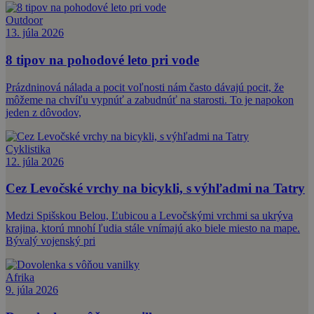
Outdoor
13. júla 2026
8 tipov na pohodové leto pri vode
Prázdninová nálada a pocit voľnosti nám často dávajú pocit, že
môžeme na chvíľu vypnúť a zabudnúť na starosti. To je napokon
jeden z dôvodov,
Cyklistika
12. júla 2026
Cez Levočské vrchy na bicykli, s výhľadmi na Tatry
Medzi Spišskou Belou, Ľubicou a Levočskými vrchmi sa ukrýva
krajina, ktorú mnohí ľudia stále vnímajú ako biele miesto na mape.
Bývalý vojenský pri
Afrika
9. júla 2026