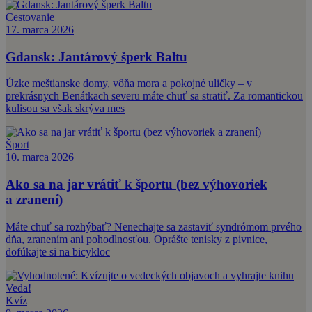
Cestovanie
17. marca 2026
Gdansk: Jantárový šperk Baltu
Úzke meštianske domy, vôňa mora a pokojné uličky – v
prekrásnych Benátkach severu máte chuť sa stratiť. Za romantickou
kulisou sa však skrýva mes
Šport
10. marca 2026
Ako sa na jar vrátiť k športu (bez výhovoriek
a zranení)
Máte chuť sa rozhýbať? Nenechajte sa zastaviť syndrómom prvého
dňa, zranením ani pohodlnosťou. Oprášte tenisky z pivnice,
dofúkajte si na bicykloc
Kvíz