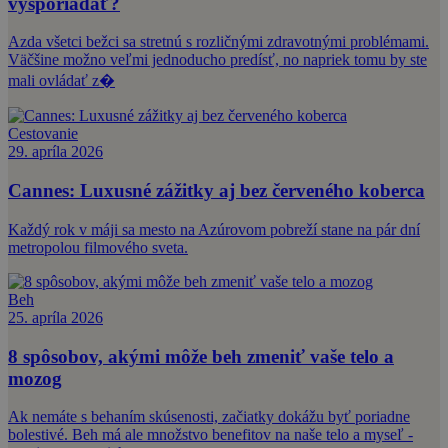
vysporiadať?
Azda všetci bežci sa stretnú s rozličnými zdravotnými problémami.
Väčšine možno veľmi jednoducho predísť, no napriek tomu by ste
mali ovládať z�
Cestovanie
29. apríla 2026
Cannes: Luxusné zážitky aj bez červeného koberca
Každý rok v máji sa mesto na Azúrovom pobreží stane na pár dní
metropolou filmového sveta.
Beh
25. apríla 2026
8 spôsobov, akými môže beh zmeniť vaše telo a
mozog
Ak nemáte s behaním skúsenosti, začiatky dokážu byť poriadne
bolestivé. Beh má ale množstvo benefitov na naše telo a myseľ -