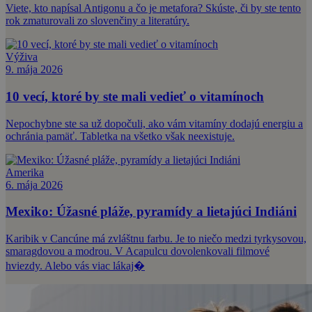
Viete, kto napísal Antigonu a čo je metafora? Skúste, či by ste tento
rok zmaturovali zo slovenčiny a literatúry.
Výživa
9. mája 2026
10 vecí, ktoré by ste mali vedieť o vitamínoch
Nepochybne ste sa už dopočuli, ako vám vitamíny dodajú energiu a
ochránia pamäť. Tabletka na všetko však neexistuje.
Amerika
6. mája 2026
Mexiko: Úžasné pláže, pyramídy a lietajúci Indiáni
Karibik v Cancúne má zvláštnu farbu. Je to niečo medzi tyrkysovou,
smaragdovou a modrou. V Acapulcu dovolenkovali filmové
hviezdy. Alebo vás viac lákaj�