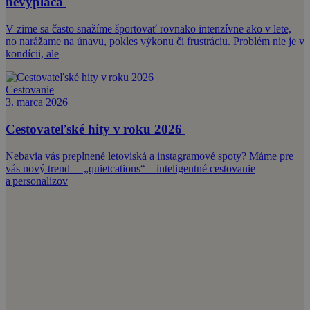
nevypláca
V zime sa často snažíme športovať rovnako intenzívne ako v lete,
no narážame na únavu, pokles výkonu či frustráciu. Problém nie je v
kondícii, ale
Cestovanie
3. marca 2026
Cestovateľské hity v roku 2026
Nebavia vás preplnené letoviská a instagramové spoty? Máme pre
vás nový trend – „quietcations“ – inteligentné cestovanie
a personalizov