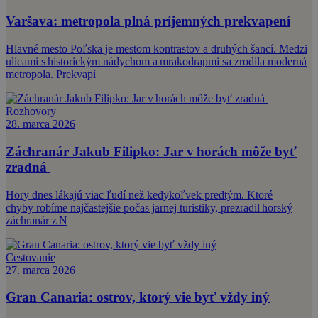
Varšava: metropola plná príjemných prekvapení
Hlavné mesto Poľska je mestom kontrastov a druhých šancí. Medzi
ulicami s historickým nádychom a mrakodrapmi sa zrodila moderná
metropola. Prekvapí
Rozhovory
28. marca 2026
Záchranár Jakub Filipko: Jar v horách môže byť
zradná
Hory dnes lákajú viac ľudí než kedykoľvek predtým. Ktoré
chyby robíme najčastejšie počas jarnej turistiky, prezradil horský
záchranár z N
Cestovanie
27. marca 2026
Gran Canaria: ostrov, ktorý vie byť vždy iný