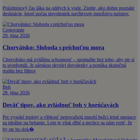
Prázdninový čas láka na oddych k vode. Zistite, ako dobre poznáte
destinácie, ktoré počas dovoleniek navštevuje množstvo turistov.
Cestovanie
29. júna 2026
Chorvátsko: Sloboda s príchuťou mora
Chorvátsko má zvláštnu schopnosť – spomalíte bez toho, aby ste si
to uvedomili. Je zárukou skvelej dovolenky a ponúka skutočnú
realitu bez filtrov
Beh
28. júna 2026
Deväť tipov, ako zvládnuť beh v horúčavách
Pre vysoké teploty a vlhkosť nepovažujú mnohí bežci letné mesiace
za ideálne na behanie. Leto je však dlhé a nechce sa nám veriť, že
by ste ho dok�