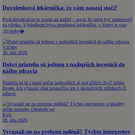
Dovolenková lekárnička: čo vám naozaj stačí?
Pred dovolenkou to pozná asi každý – pocit, že treba byť pripravený
na všetko. Výsledkom býva preplnená lekárnička, v ktorej je viac
„čo keby�
Vzťahy
30. júla 2026
Dobrí priatelia sú jednou z najlepších investícií do
nášho zdravia
Priatelia sú tu s nami počas najkrajších aj najťažších chvíľ nášho
života. Ich význam však nespočíva len v spoločných zážitkoch či
zábave
Kvíz
28. júla 2026
Vyrastali ste na prelome milénií? Týchto interpretov