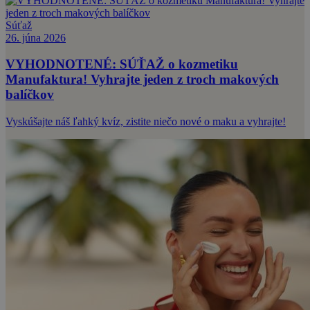
Súťaž
26. júna 2026
VYHODNOTENÉ: SÚŤAŽ o kozmetiku
Manufaktura! Vyhrajte jeden z troch makových
balíčkov
Vyskúšajte náš ľahký kvíz, zistite niečo nové o maku a vyhrajte!