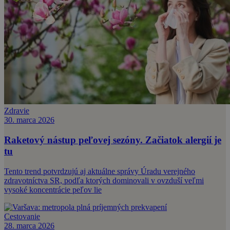
Zdravie
30. marca 2026
Raketový nástup peľovej sezóny. Začiatok alergií je
tu
Tento trend potvrdzujú aj aktuálne správy Úradu verejného
zdravotníctva SR, podľa ktorých dominovali v ovzduší veľmi
vysoké koncentrácie peľov lie
Cestovanie
28. marca 2026