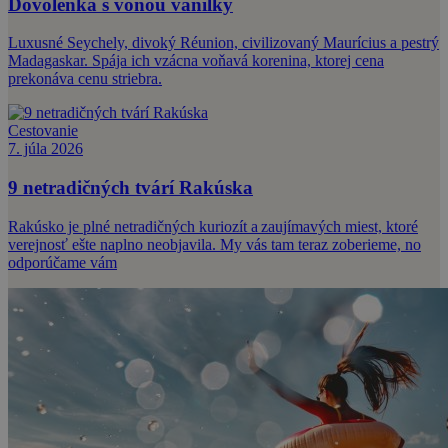
Dovolenka s vôňou vanilky
Luxusné Seychely, divoký Réunion, civilizovaný Maurícius a pestrý
Madagaskar. Spája ich vzácna voňavá korenina, ktorej cena
prekonáva cenu striebra.
Cestovanie
7. júla 2026
9 netradičných tvárí Rakúska
Rakúsko je plné netradičných kuriozít a zaujímavých miest, ktoré
verejnosť ešte naplno neobjavila. My vás tam teraz zoberieme, no
odporúčame vám