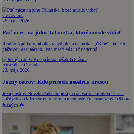
Cestovanie
26. mája 2026
Päť miest na juhu Talianska, ktoré musíte vidieť
Región Apúlia, symbolický opätok na talianskej „čižme“, nie je len
plážovou destináciou, jeho mestá vás tiež nadchnú.
Austrália a Oceánia
23. mája 2026
Južný ostrov: Kde príroda nešetrila krásou
Južný ostrov Nového Zélandu je štyrikrát väčší ako Slovensko a
každých sto kilometrov tu príroda mení tvár. Od zasnežených štítov
Južných �