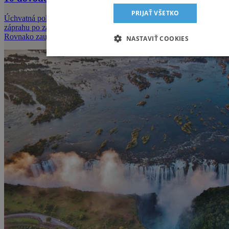
PRIJAŤ VŠETKO
Úchvatná polárna žiara, magické ľadové fjordy alebo jazda v sobom
záprahu po zamrznutých pláňach. Zima v Škandinávii je úžasná.
Rovnako zaujíma
NASTAVIŤ COOKIES