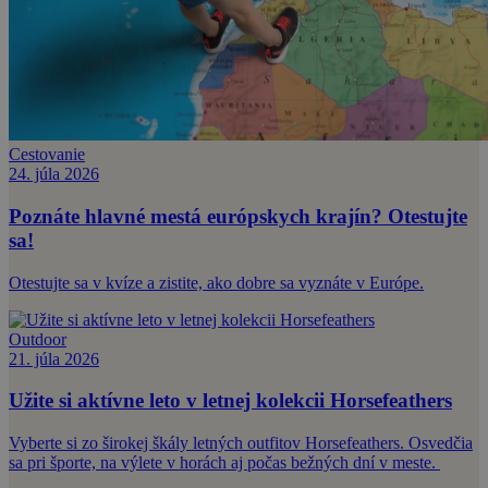
Cestovanie
24. júla 2026
Poznáte hlavné mestá európskych krajín? Otestujte
sa!
Otestujte sa v kvíze a zistite, ako dobre sa vyznáte v Európe.
Outdoor
21. júla 2026
Užite si aktívne leto v letnej kolekcii Horsefeathers
Vyberte si zo širokej škály letných outfitov Horsefeathers. Osvedčia
sa pri športe, na výlete v horách aj počas bežných dní v meste.