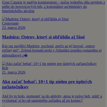
Gran Canaria je malým kontinentom – počas jediného dňa prejdete z
púšte do borovicových hôr, z koloniálnej architektúry do
futuristického akvária
Cestovanie
23. marca 2026
Madeira: Ostrov, ktorý si obľúbila aj Sissi
Kto raz navštívi Madeiru, pochopí, prečo sa jej hovorí „ostrov
večnej jari“. Zelená hornatá perla v Atlantiku ponúka romantiku aj
adrenalínové z�
Beh
21. marca 2026
Ako začať behať: 10+1 tip nielen pre úplných
začiatočníkov
Aké by to bolo, nemusieť sa do aktivity, akou je práve beh, nútiť a
vychutnať si ho od samotného začiatku až po koniec?