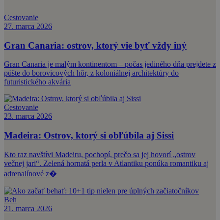
Cestovanie
27. marca 2026
Gran Canaria: ostrov, ktorý vie byť vždy iný
Gran Canaria je malým kontinentom – počas jediného dňa prejdete z
púšte do borovicových hôr, z koloniálnej architektúry do
futuristického akvária
Cestovanie
23. marca 2026
Madeira: Ostrov, ktorý si obľúbila aj Sissi
Kto raz navštívi Madeiru, pochopí, prečo sa jej hovorí „ostrov
večnej jari“. Zelená hornatá perla v Atlantiku ponúka romantiku aj
adrenalínové z�
Beh
21. marca 2026