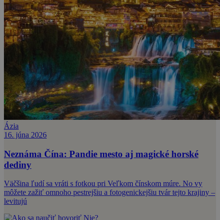
Ázia
16. júna 2026
Neznáma Čína: Pandie mesto aj magické horské
dediny
Väčšina ľudí sa vráti s fotkou pri Veľkom čínskom múre. No vy
môžete zažiť omnoho pestrejšiu a fotogenickejšiu tvár tejto krajiny –
levitujú