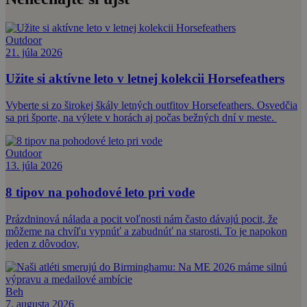
Outdoor
21. júla 2026
Užite si aktívne leto v letnej kolekcii Horsefeathers
Vyberte si zo širokej škály letných outfitov Horsefeathers. Osvedčia
sa pri športe, na výlete v horách aj počas bežných dní v meste.
Outdoor
13. júla 2026
8 tipov na pohodové leto pri vode
Prázdninová nálada a pocit voľnosti nám často dávajú pocit, že
môžeme na chvíľu vypnúť a zabudnúť na starosti. To je napokon
jeden z dôvodov,
Beh
7. augusta 2026