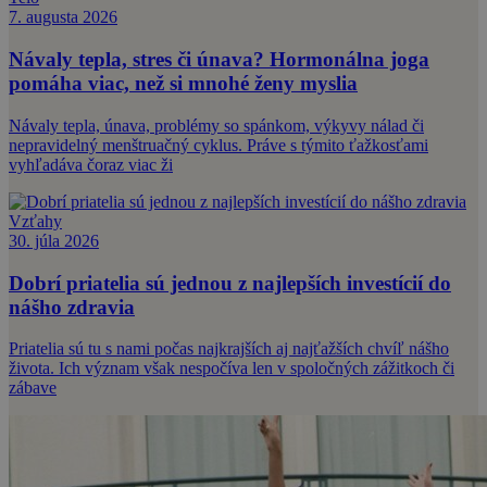
7. augusta 2026
Návaly tepla, stres či únava? Hormonálna joga
pomáha viac, než si mnohé ženy myslia
Návaly tepla, únava, problémy so spánkom, výkyvy nálad či
nepravidelný menštruačný cyklus. Práve s týmito ťažkosťami
vyhľadáva čoraz viac ži
Vzťahy
30. júla 2026
Dobrí priatelia sú jednou z najlepších investícií do
nášho zdravia
Priatelia sú tu s nami počas najkrajších aj najťažších chvíľ nášho
života. Ich význam však nespočíva len v spoločných zážitkoch či
zábave