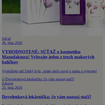
Súťaž
26. júna 2026
VYHODNOTENÉ: SÚŤAŽ o kozmetiku
Manufaktura! Vyhrajte jeden z troch makových
balíčkov
Vyskúšajte náš ľahký kvíz, zistite niečo nové o maku a vyhrajte!
Zdravie
25. júna 2026
Dovolenková lekárnička: čo vám naozaj stačí?