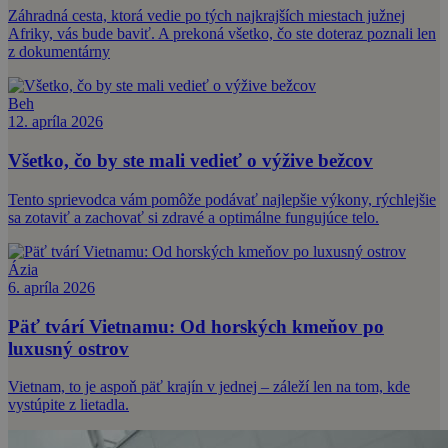
Záhradná cesta, ktorá vedie po tých najkrajších miestach južnej
Afriky, vás bude baviť. A prekoná všetko, čo ste doteraz poznali len
z dokumentárny
Beh
12. apríla 2026
Všetko, čo by ste mali vedieť o výžive bežcov
Tento sprievodca vám pomôže podávať najlepšie výkony, rýchlejšie
sa zotaviť a zachovať si zdravé a optimálne fungujúce telo.
Ázia
6. apríla 2026
Päť tvárí Vietnamu: Od horských kmeňov po
luxusný ostrov
Vietnam, to je aspoň päť krajín v jednej – záleží len na tom, kde
vystúpite z lietadla.