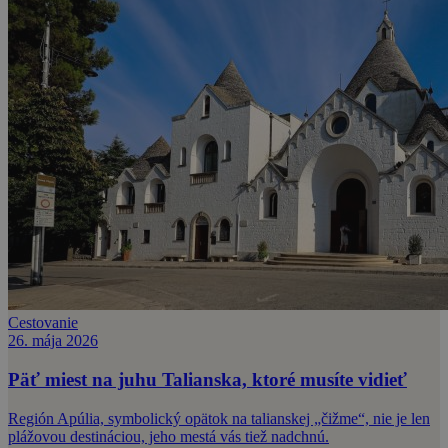
Cestovanie
26. mája 2026
Päť miest na juhu Talianska, ktoré musíte vidieť
Región Apúlia, symbolický opätok na talianskej „čižme“, nie je len
plážovou destináciou, jeho mestá vás tiež nadchnú.