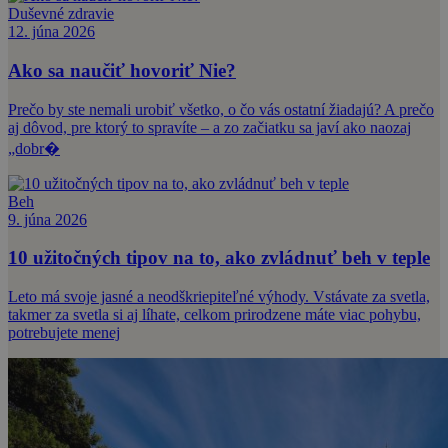
Duševné zdravie
12. júna 2026
Ako sa naučiť hovoriť Nie?
Prečo by ste nemali urobiť všetko, o čo vás ostatní žiadajú? A prečo
aj dôvod, pre ktorý to spravíte – a zo začiatku sa javí ako naozaj
„dobr�
Beh
9. júna 2026
10 užitočných tipov na to, ako zvládnuť beh v teple
Leto má svoje jasné a neodškriepiteľné výhody. Vstávate za svetla,
takmer za svetla si aj líhate, celkom prirodzene máte viac pohybu,
potrebujete menej