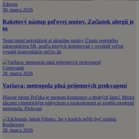
Zdravie
30. marca 2026
Raketový nástup peľovej sezóny. Začiatok alergií je
tu
Tento trend potvrdzujú aj aktuálne správy Úradu verejného
zdravotníctva SR, podľa ktorých dominovali v ovzduší veľmi
vysoké koncentrácie peľov lie
Cestovanie
28. marca 2026
Varšava: metropola plná príjemných prekvapení
Hlavné mesto Poľska je mestom kontrastov a druhých šancí. Medzi
ulicami s historickým nádychom a mrakodrapmi sa zrodila moderná
metropola. Prekvapí
Rozhovory
28. marca 2026