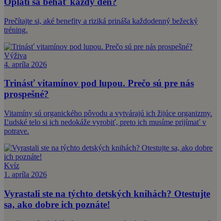
Oplatí sa behať každý deň?
Prečítajte si, aké benefity a riziká prináša každodenný bežecký
tréning.
Výživa
4. apríla 2026
Trinásť vitamínov pod lupou. Prečo sú pre nás
prospešné?
Vitamíny sú organického pôvodu a vytvárajú ich žijúce organizmy.
Ľudské telo si ich nedokáže vyrobiť, preto ich musíme prijímať v
potrave.
Kvíz
1. apríla 2026
Vyrastali ste na týchto detských knihách? Otestujte
sa, ako dobre ich poznáte!