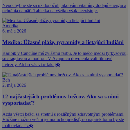
Nepochybne ste sa už dopočuli, ako vám vitamíny dodajú energiu a
ochránia pamäť. Tabletka na všetko však neexistuje.
Amerika
6. mája 2026
Mexiko: Úžasné pláže, pyramídy a lietajúci Indiáni
Karibik v Cancúne má zvláštnu farbu. Je to niečo medzi tyrkysovou,
smaragdovou a modrou. V Acapulcu dovolenkovali filmové
hviezdy. Alebo vás viac lákaj�
Beh
2. mája 2026
12 najčastejších problémov bežcov. Ako sa s nimi
vysporiadať?
Azda všetci bežci sa stretnú s rozličnými zdravotnými problémami.
Väčšine možno veľmi jednoducho predísť, no napriek tomu by ste
mali ovládať z�