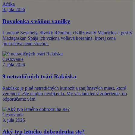
Afrika
9. júla 2026
Dovolenka s vôňou vanilky
Luxusné Seychely, divoký Réunion, civilizovaný Maurícius a pestrý
Madagaskar. Spája ich vzácna voňavá korenina, ktorej cena
prekonáva cenu striebra.
Cestovanie
7. júla 2026
9 netradičných tvárí Rakúska
Rakúsko je plné netradičných kuriozít a zaujímavých miest, ktoré
verejnosť ešte naplno neobjavila. My vás tam teraz zoberieme, no
odporúčame vám
Cestovanie
3. júla 2026
Aký typ letného dobrodruha ste?