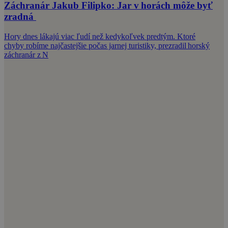
Záchranár Jakub Filipko: Jar v horách môže byť
zradná
Hory dnes lákajú viac ľudí než kedykoľvek predtým. Ktoré
chyby robíme najčastejšie počas jarnej turistiky, prezradil horský
záchranár z N