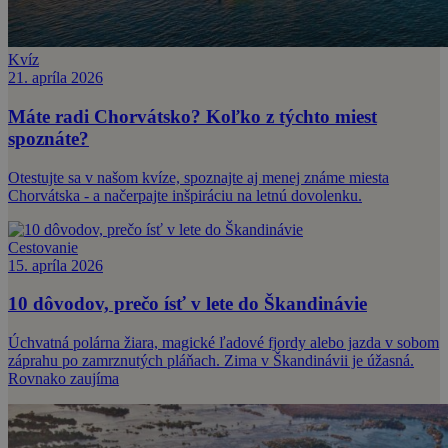
Kvíz
21. apríla 2026
Máte radi Chorvátsko? Koľko z týchto miest
spoznáte?
Otestujte sa v našom kvíze, spoznajte aj menej známe miesta
Chorvátska - a načerpajte inšpiráciu na letnú dovolenku.
Cestovanie
15. apríla 2026
10 dôvodov, prečo ísť v lete do Škandinávie
Úchvatná polárna žiara, magické ľadové fjordy alebo jazda v sobom
záprahu po zamrznutých pláňach. Zima v Škandinávii je úžasná.
Rovnako zaujíma