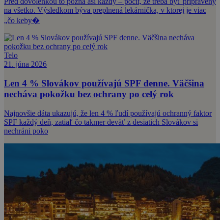
Pred dovolenkou to pozná asi každý – pocit, že treba byť pripravený
na všetko. Výsledkom býva preplnená lekárnička, v ktorej je viac
„čo keby�
Telo
21. júna 2026
Len 4 % Slovákov používajú SPF denne. Väčšina
necháva pokožku bez ochrany po celý rok
Najnovšie dáta ukazujú, že len 4 % ľudí používajú ochranný faktor
SPF každý deň, zatiaľ čo takmer deväť z desiatich Slovákov si
nechráni poko