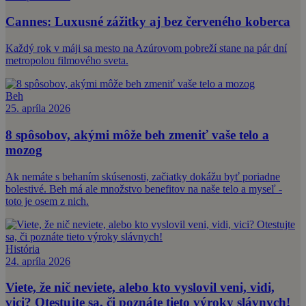
Cannes: Luxusné zážitky aj bez červeného koberca
Každý rok v máji sa mesto na Azúrovom pobreží stane na pár dní
metropolou filmového sveta.
Beh
25. apríla 2026
8 spôsobov, akými môže beh zmeniť vaše telo a
mozog
Ak nemáte s behaním skúsenosti, začiatky dokážu byť poriadne
bolestivé. Beh má ale množstvo benefitov na naše telo a myseľ -
toto je osem z nich.
História
24. apríla 2026
Viete, že nič neviete, alebo kto vyslovil veni, vidi,
vici? Otestujte sa, či poznáte tieto výroky slávnych!