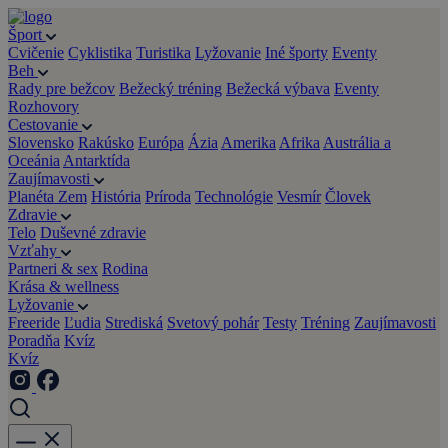
Šport
Cvičenie
Cyklistika
Turistika
Lyžovanie
Iné športy
Eventy
Beh
Rady pre bežcov
Bežecký tréning
Bežecká výbava
Eventy
Rozhovory
Cestovanie
Slovensko
Rakúsko
Európa
Ázia
Amerika
Afrika
Austrália a
Oceánia
Antarktída
Zaujímavosti
Planéta Zem
História
Príroda
Technológie
Vesmír
Človek
Zdravie
Telo
Duševné zdravie
Vzťahy
Partneri & sex
Rodina
Krása & wellness
Lyžovanie
Freeride
Ľudia
Strediská
Svetový pohár
Testy
Tréning
Zaujímavosti
Poradňa
Kvíz
Kvíz