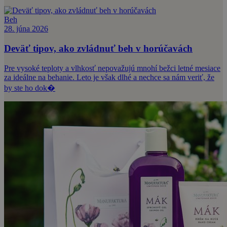
Beh
28. júna 2026
Deväť tipov, ako zvládnuť beh v horúčavách
Pre vysoké teploty a vlhkosť nepovažujú mnohí bežci letné mesiace
za ideálne na behanie. Leto je však dlhé a nechce sa nám veriť, že
by ste ho dok�