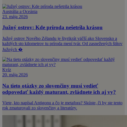
Austrália a Oceánia
23. mája 2026
Južný ostrov: Kde príroda nešetrila krásou
Južný ostrov Nového Zélandu je štyrikrát väčší ako Slovensko a
každých sto kilometrov tu príroda mení tvár. Od zasnežených štítov
Južných �
Kvíz
20. mája 2026
Na tieto otázky zo slovenčiny musí vedieť
odpovedať každý maturant, zvládnete ich aj vy?
Viete, kto napísal Antigonu a čo je metafora? Skúste, či by ste tento
rok zmaturovali zo slovenčiny a literatúry.