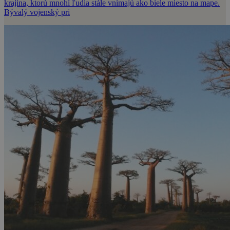
krajina, ktorú mnohí ľudia stále vnímajú ako biele miesto na mape.
Bývalý vojenský pri