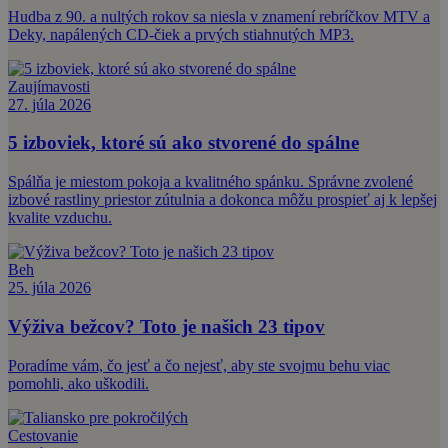
Hudba z 90. a nultých rokov sa niesla v znamení rebríčkov MTV a
Deky, napálených CD-čiek a prvých stiahnutých MP3.
Zaujímavosti
27. júla 2026
5 izboviek, ktoré sú ako stvorené do spálne
Spálňa je miestom pokoja a kvalitného spánku. Správne zvolené
izbové rastliny priestor zútulnia a dokonca môžu prospieť aj k lepšej
kvalite vzduchu.
Beh
25. júla 2026
Výživa bežcov? Toto je našich 23 tipov
Poradíme vám, čo jesť a čo nejesť, aby ste svojmu behu viac
pomohli, ako uškodili.
Cestovanie