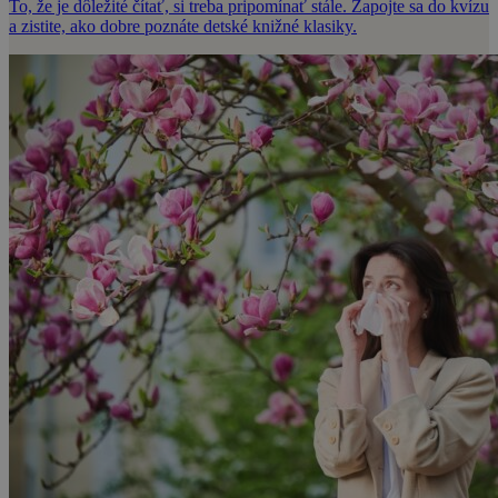
To, že je dôležité čítať, si treba pripomínať stále. Zapojte sa do kvízu
a zistite, ako dobre poznáte detské knižné klasiky.