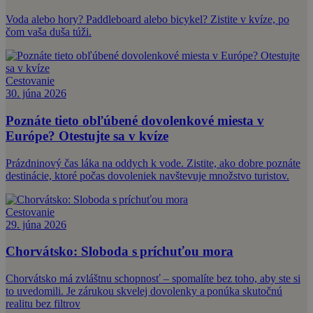
Voda alebo hory? Paddleboard alebo bicykel? Zistite v kvíze, po
čom vaša duša túži.
Cestovanie
30. júna 2026
Poznáte tieto obľúbené dovolenkové miesta v
Európe? Otestujte sa v kvíze
Prázdninový čas láka na oddych k vode. Zistite, ako dobre poznáte
destinácie, ktoré počas dovoleniek navštevuje množstvo turistov.
Cestovanie
29. júna 2026
Chorvátsko: Sloboda s príchuťou mora
Chorvátsko má zvláštnu schopnosť – spomalíte bez toho, aby ste si
to uvedomili. Je zárukou skvelej dovolenky a ponúka skutočnú
realitu bez filtrov