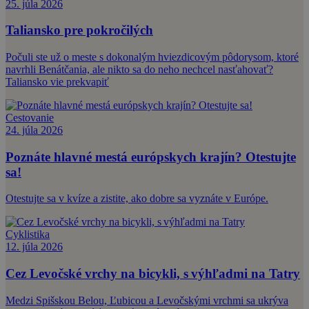
25. júla 2026
Taliansko pre pokročilých
Počuli ste už o meste s dokonalým hviezdicovým pôdorysom, ktoré
navrhli Benátčania, ale nikto sa do neho nechcel nasťahovať?
Taliansko vie prekvapiť
Cestovanie
24. júla 2026
Poznáte hlavné mestá európskych krajín? Otestujte
sa!
Otestujte sa v kvíze a zistite, ako dobre sa vyznáte v Európe.
Cyklistika
12. júla 2026
Cez Levočské vrchy na bicykli, s výhľadmi na Tatry
Medzi Spišskou Belou, Ľubicou a Levočskými vrchmi sa ukrýva