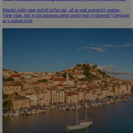
Mnohé citáty sme počuli toľko ráz, až sa stali notoricky známe.
Viete však, kto je ich autorom alebo prečo boli vyslovené? Otestujte
sa v našom kvíz