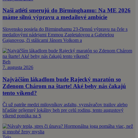
Naši atléti smerujú do Birminghamu: Na ME 2026
máme silnú výpravu a medailové ambície
Slovensko posiela do Birminghamu 23-člennú výpravu na čele s
medailovými nádejami Emmou Zapletalovou a Gabrielou
Gajanovou, či stálicami Jánom Volkom a
Beh
7. augusta 2026
Najväčším lákadlom bude Rajecký maratón so
Zdenom Chárom na štarte! Aké behy nás čakajú
tento víkend?
Či už patríte medzi milovníkov asfaltu, vyznávačov trailov alebo
hľadáte príjemný lokálny beh pre celú rodinu, tento augustový
víkend ponúka na S
Telo