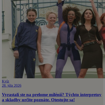
Kvíz
28. júla 2026
Vyrastali ste na prelome milénií? Týchto interpretov
a skladby určite poznáte. Otestujte sa!