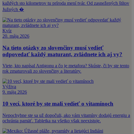
každých sto kilometrov tu príroda mení tvár. Od zasnežených štítov
Južných �
Kvíz
20. mája 2026
Na tieto otázky zo slovenčiny musí vedieť
odpovedať každý maturant, zvládnete ich aj vy?
Viete, kto napísal Antigonu a čo je metafora? Skúste, či by ste tento
rok zmaturovali zo slovenčiny a literatúry.
Výživa
9. mája 2026
10 vecí, ktoré by ste mali vedieť o vitamínoch
Nepochybne ste sa už dopočuli, ako vám vitamíny dodajú energiu a
ochránia pamäť. Tabletka na všetko však neexistuje.