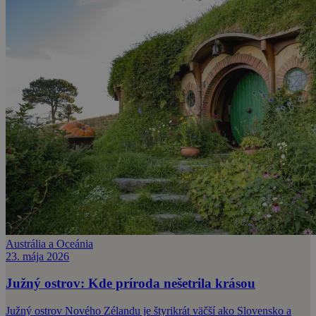
Austrália a Oceánia
23. mája 2026
Južný ostrov: Kde príroda nešetrila krásou
Južný ostrov Nového Zélandu je štyrikrát väčší ako Slovensko a