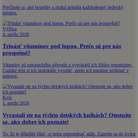
Prečítajte si, aké benefity a riziká prináša každodenný bežecký
tréning.
Výživa
4. apríla 2026
Trinásť vitamínov pod lupou. Prečo sú pre nás
prospešné?
Vitamíny sú organického pôvodu a vytvárajú ich žijúce organizmy.
Ľudské telo si ich nedokáže vyrobiť, preto ich musíme prijímať v
potrave.
Kvíz
1. apríla 2026
Vyrastali ste na týchto detských knihách? Otestujte
sa, ako dobre ich poznáte!
To, že je dôležité čítať, si treba pripomínať stále. Zapojte sa do kvízu