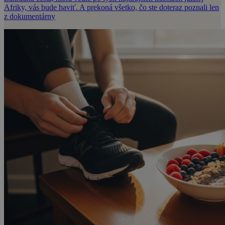
Afriky, vás bude baviť. A prekoná všetko, čo ste doteraz poznali len
z dokumentárny