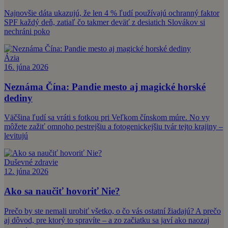
Najnovšie dáta ukazujú, že len 4 % ľudí používajú ochranný faktor
SPF každý deň, zatiaľ čo takmer deväť z desiatich Slovákov si
nechráni poko
Ázia
16. júna 2026
Neznáma Čína: Pandie mesto aj magické horské
dediny
Väčšina ľudí sa vráti s fotkou pri Veľkom čínskom múre. No vy
môžete zažiť omnoho pestrejšiu a fotogenickejšiu tvár tejto krajiny –
levitujú
Duševné zdravie
12. júna 2026
Ako sa naučiť hovoriť Nie?
Prečo by ste nemali urobiť všetko, o čo vás ostatní žiadajú? A prečo
aj dôvod, pre ktorý to spravíte – a zo začiatku sa javí ako naozaj