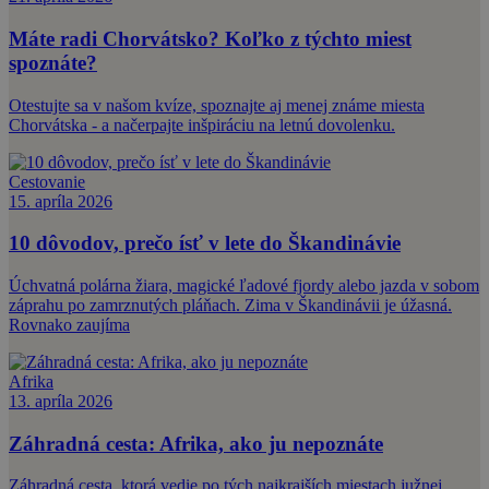
Máte radi Chorvátsko? Koľko z týchto miest
spoznáte?
Otestujte sa v našom kvíze, spoznajte aj menej známe miesta
Chorvátska - a načerpajte inšpiráciu na letnú dovolenku.
Cestovanie
15. apríla 2026
10 dôvodov, prečo ísť v lete do Škandinávie
Úchvatná polárna žiara, magické ľadové fjordy alebo jazda v sobom
záprahu po zamrznutých pláňach. Zima v Škandinávii je úžasná.
Rovnako zaujíma
Afrika
13. apríla 2026
Záhradná cesta: Afrika, ako ju nepoznáte
Záhradná cesta, ktorá vedie po tých najkrajších miestach južnej