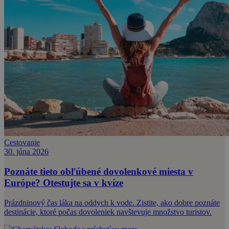
Cestovanie
30. júna 2026
Poznáte tieto obľúbené dovolenkové miesta v
Európe? Otestujte sa v kvíze
Prázdninový čas láka na oddych k vode. Zistite, ako dobre poznáte
destinácie, ktoré počas dovoleniek navštevuje množstvo turistov.