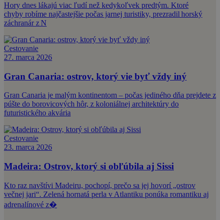
Hory dnes lákajú viac ľudí než kedykoľvek predtým. Ktoré
chyby robíme najčastejšie počas jarnej turistiky, prezradil horský
záchranár z N
Cestovanie
27. marca 2026
Gran Canaria: ostrov, ktorý vie byť vždy iný
Gran Canaria je malým kontinentom – počas jediného dňa prejdete z
púšte do borovicových hôr, z koloniálnej architektúry do
futuristického akvária
Cestovanie
23. marca 2026
Madeira: Ostrov, ktorý si obľúbila aj Sissi
Kto raz navštívi Madeiru, pochopí, prečo sa jej hovorí „ostrov
večnej jari“. Zelená hornatá perla v Atlantiku ponúka romantiku aj
adrenalínové z�