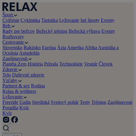
Šport
Cvičenie
Cyklistika
Turistika
Lyžovanie
Iné športy
Eventy
Beh
Rady pre bežcov
Bežecký tréning
Bežecká výbava
Eventy
Rozhovory
Cestovanie
Slovensko
Rakúsko
Európa
Ázia
Amerika
Afrika
Austrália a
Oceánia
Antarktída
Zaujímavosti
Planéta Zem
História
Príroda
Technológie
Vesmír
Človek
Zdravie
Telo
Duševné zdravie
Vzťahy
Partneri & sex
Rodina
Krása & wellness
Lyžovanie
Freeride
Ľudia
Strediská
Svetový pohár
Testy
Tréning
Zaujímavosti
Poradňa
Kvíz
Kvíz