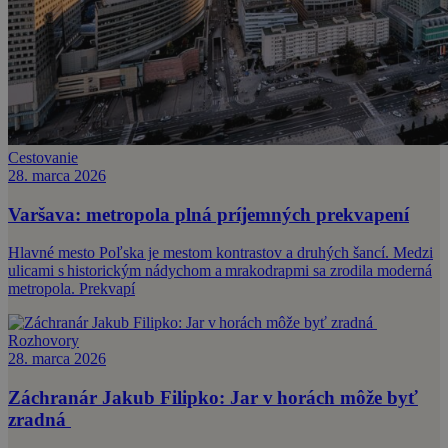
Cestovanie
28. marca 2026
Varšava: metropola plná príjemných prekvapení
Hlavné mesto Poľska je mestom kontrastov a druhých šancí. Medzi
ulicami s historickým nádychom a mrakodrapmi sa zrodila moderná
metropola. Prekvapí
Rozhovory
28. marca 2026
Záchranár Jakub Filipko: Jar v horách môže byť
zradná