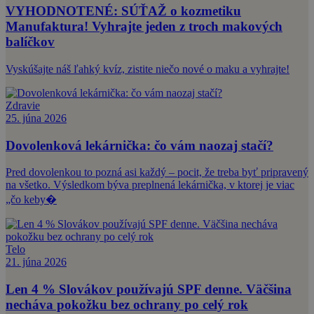
VYHODNOTENÉ: SÚŤAŽ o kozmetiku
Manufaktura! Vyhrajte jeden z troch makových
balíčkov
Vyskúšajte náš ľahký kvíz, zistite niečo nové o maku a vyhrajte!
Zdravie
25. júna 2026
Dovolenková lekárnička: čo vám naozaj stačí?
Pred dovolenkou to pozná asi každý – pocit, že treba byť pripravený
na všetko. Výsledkom býva preplnená lekárnička, v ktorej je viac
„čo keby�
Telo
21. júna 2026
Len 4 % Slovákov používajú SPF denne. Väčšina
necháva pokožku bez ochrany po celý rok