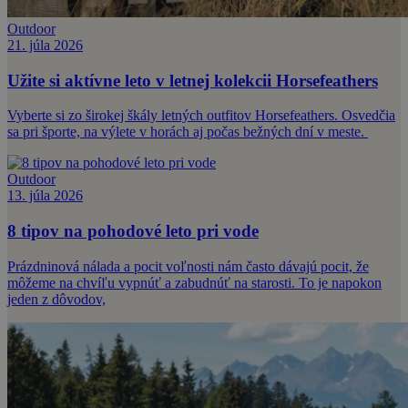
Outdoor
21. júla 2026
Užite si aktívne leto v letnej kolekcii Horsefeathers
Vyberte si zo širokej škály letných outfitov Horsefeathers. Osvedčia
sa pri športe, na výlete v horách aj počas bežných dní v meste.
Outdoor
13. júla 2026
8 tipov na pohodové leto pri vode
Prázdninová nálada a pocit voľnosti nám často dávajú pocit, že
môžeme na chvíľu vypnúť a zabudnúť na starosti. To je napokon
jeden z dôvodov,