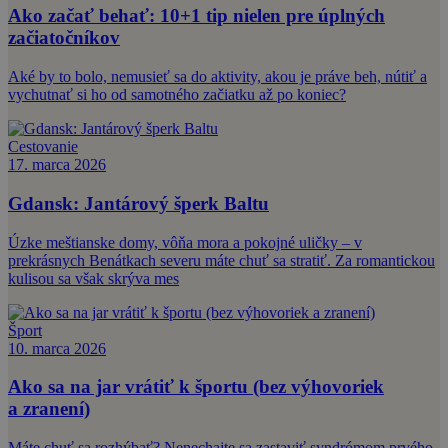
Ako začať behať: 10+1 tip nielen pre úplných
začiatočníkov
Aké by to bolo, nemusieť sa do aktivity, akou je práve beh, nútiť a
vychutnať si ho od samotného začiatku až po koniec?
Cestovanie
17. marca 2026
Gdansk: Jantárový šperk Baltu
Úzke meštianske domy, vôňa mora a pokojné uličky – v
prekrásnych Benátkach severu máte chuť sa stratiť. Za romantickou
kulisou sa však skrýva mes
Šport
10. marca 2026
Ako sa na jar vrátiť k športu (bez výhovoriek
a zranení)
Máte chuť sa rozhýbať? Nenechajte sa zastaviť syndrómom prvého