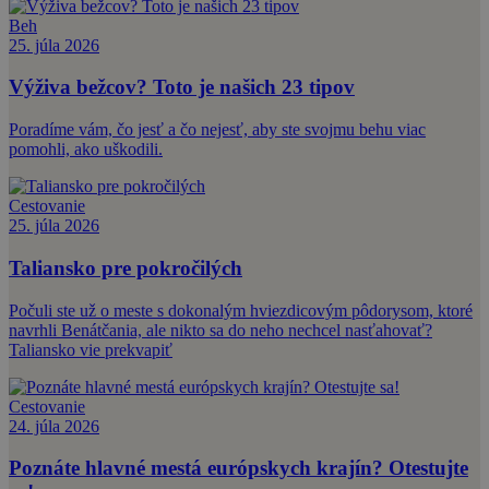
Beh
25. júla 2026
Výživa bežcov? Toto je našich 23 tipov
Poradíme vám, čo jesť a čo nejesť, aby ste svojmu behu viac
pomohli, ako uškodili.
Cestovanie
25. júla 2026
Taliansko pre pokročilých
Počuli ste už o meste s dokonalým hviezdicovým pôdorysom, ktoré
navrhli Benátčania, ale nikto sa do neho nechcel nasťahovať?
Taliansko vie prekvapiť
Cestovanie
24. júla 2026
Poznáte hlavné mestá európskych krajín? Otestujte