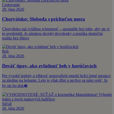
Cestovanie
29. júna 2026
Chorvátsko: Sloboda s príchuťou mora
Chorvátsko má zvláštnu schopnosť – spomalíte bez toho, aby ste si
to uvedomili. Je zárukou skvelej dovolenky a ponúka skutočnú
realitu bez filtrov
Beh
28. júna 2026
Deväť tipov, ako zvládnuť beh v horúčavách
Pre vysoké teploty a vlhkosť nepovažujú mnohí bežci letné mesiace
za ideálne na behanie. Leto je však dlhé a nechce sa nám veriť, že
by ste ho dok�
Súťaž
26. júna 2026