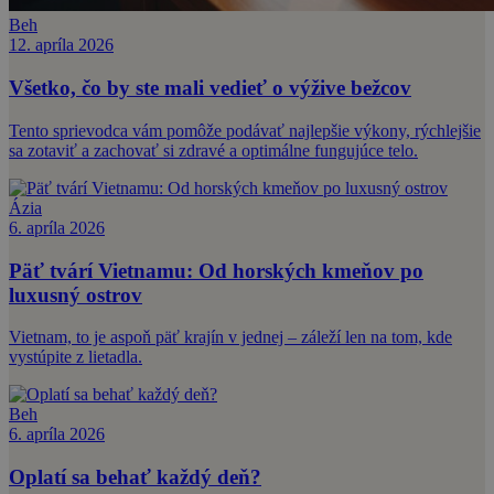
Beh
12. apríla 2026
Všetko, čo by ste mali vedieť o výžive bežcov
Tento sprievodca vám pomôže podávať najlepšie výkony, rýchlejšie
sa zotaviť a zachovať si zdravé a optimálne fungujúce telo.
Ázia
6. apríla 2026
Päť tvárí Vietnamu: Od horských kmeňov po
luxusný ostrov
Vietnam, to je aspoň päť krajín v jednej – záleží len na tom, kde
vystúpite z lietadla.
Beh
6. apríla 2026
Oplatí sa behať každý deň?