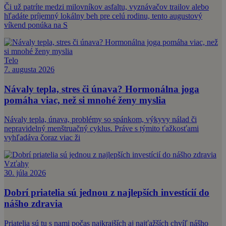
Či už patríte medzi milovníkov asfaltu, vyznávačov trailov alebo
hľadáte príjemný lokálny beh pre celú rodinu, tento augustový
víkend ponúka na S
Telo
7. augusta 2026
Návaly tepla, stres či únava? Hormonálna joga
pomáha viac, než si mnohé ženy myslia
Návaly tepla, únava, problémy so spánkom, výkyvy nálad či
nepravidelný menštruačný cyklus. Práve s týmito ťažkosťami
vyhľadáva čoraz viac ži
Vzťahy
30. júla 2026
Dobrí priatelia sú jednou z najlepších investícií do
nášho zdravia
Priatelia sú tu s nami počas najkrajších aj najťažších chvíľ nášho