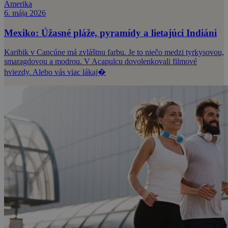
Amerika
6. mája 2026
Mexiko: Úžasné pláže, pyramídy a lietajúci Indiáni
Karibik v Cancúne má zvláštnu farbu. Je to niečo medzi tyrkysovou,
smaragdovou a modrou. V Acapulcu dovolenkovali filmové
hviezdy. Alebo vás viac lákaj�