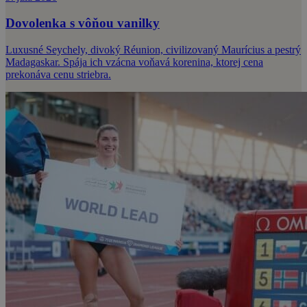
Dovolenka s vôňou vanilky
Luxusné Seychely, divoký Réunion, civilizovaný Maurícius a pestrý
Madagaskar. Spája ich vzácna voňavá korenina, ktorej cena
prekonáva cenu striebra.