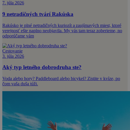
7. júla 2026
9 netradičných tvárí Rakúska
Rakúsko je plné netradičných kuriozít a zaujímavých miest, ktoré
verejnosť ešte naplno neobjavila. My vás tam teraz zoberieme, no
odporúčame vám
Cestovanie
3. júla 2026
Aký typ letného dobrodruha ste?
Voda alebo hory? Paddleboard alebo bicykel? Zistite v kvíze, po
čom vaša duša túži.