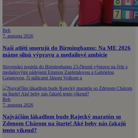
Beh
7. augusta 2026
Naši atléti smerujú do Birminghamu: Na ME 2026
máme silnú výpravu a medailové ambície
Slovensko posiela do Birminghamu 23-člennú výpravu na čele s
medailovými nádejami Emmou Zapletalovou a Gabrielou
Gajanovou, či stálicami Jánom Volkom a
Beh
7. augusta 2026
Najväčším lákadlom bude Rajecký maratón so
Zdenom Chárom na štarte! Aké behy nás čakajú
tento víkend?