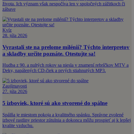
života. Ich význam však nespočíva len v spoločných zážitkoch či
zábave
Kvíz
28. júla 2026
Vyrastali ste na prelome milénií? Týchto interpretov
a skladby určite poznáte. Otestujte sa!
Hudba z 90. a nultých rokov sa niesla v znamení rebríčkov MTV a
Deky, napálených CD-čiek a prvých stiahnutých MP3.
Zaujímavosti
27. júla 2026
5 izboviek, ktoré sú ako stvorené do spálne
Spálňa je miestom pokoja a kvalitného spánku. Správne zvolené
izbové rastliny priestor zútulnia a dokonca môžu prospieť aj k lepšej
kvalite vzduchu.