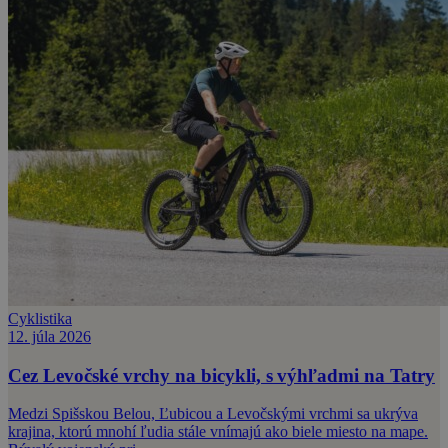
Cyklistika
12. júla 2026
Cez Levočské vrchy na bicykli, s výhľadmi na Tatry
Medzi Spišskou Belou, Ľubicou a Levočskými vrchmi sa ukrýva
krajina, ktorú mnohí ľudia stále vnímajú ako biele miesto na mape.