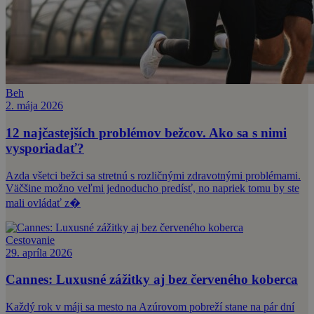
Beh
2. mája 2026
12 najčastejších problémov bežcov. Ako sa s nimi
vysporiadať?
Azda všetci bežci sa stretnú s rozličnými zdravotnými problémami.
Väčšine možno veľmi jednoducho predísť, no napriek tomu by ste
mali ovládať z�
Cestovanie
29. apríla 2026
Cannes: Luxusné zážitky aj bez červeného koberca
Každý rok v máji sa mesto na Azúrovom pobreží stane na pár dní