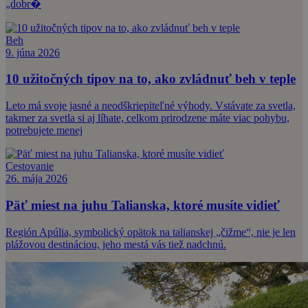
„dobr�
Beh
9. júna 2026
10 užitočných tipov na to, ako zvládnuť beh v teple
Leto má svoje jasné a neodškriepiteľné výhody. Vstávate za svetla,
takmer za svetla si aj líhate, celkom prirodzene máte viac pohybu,
potrebujete menej
Cestovanie
26. mája 2026
Päť miest na juhu Talianska, ktoré musíte vidieť
Región Apúlia, symbolický opätok na talianskej „čižme“, nie je len
plážovou destináciou, jeho mestá vás tiež nadchnú.