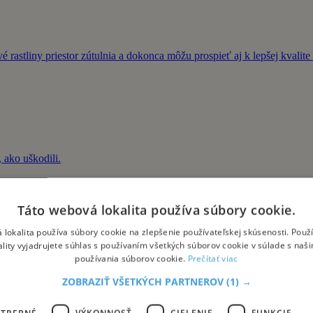
 rastliny priestor zútulnia a dokonca môžu prospieť aj k lepšej kvalit
 ako uškodili.
Táto webová lokalita používa súbory cookie.
 lokalita používa súbory cookie na zlepšenie používateľskej skúsenosti. Použ
ality vyjadrujete súhlas s používaním všetkých súborov cookie v súlade s naš
používania súborov cookie.
Prečítať viac
rhli Benátčania, ale nikto sa do neho nechcel nasťahovať? Taliansko 
ZOBRAZIŤ VŠETKÝCH PARTNEROV
(1) →
OTREBNÉ
VÝKONNOSŤ
CIELENIE
FUNKCIE