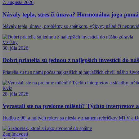
7. augusta 2026
Návaly tepla, stres či únava? Hormonálna joga pomáh
Návaly tepla, únava, problémy so spánkom, výkyvy nálad či nepravid
Vzťahy
30. júla 2026
Dobrí priatelia sú jednou z najlepších investícií do ná
Priatelia sú tu s nami počas najkrajších aj najťažších chvíľ nášho ži
Kvíz
28. júla 2026
Vyrastali ste na prelome milénií? Týchto interpretov a
Hudba z 90. a nultých rokov sa niesla v znamení rebríčkov MTV a 
Zaujímavosti