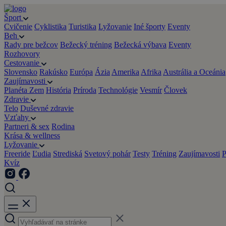
Šport
Cvičenie
Cyklistika
Turistika
Lyžovanie
Iné športy
Eventy
Beh
Rady pre bežcov
Bežecký tréning
Bežecká výbava
Eventy
Rozhovory
Cestovanie
Slovensko
Rakúsko
Európa
Ázia
Amerika
Afrika
Austrália a Oceánia
Zaujímavosti
Planéta Zem
História
Príroda
Technológie
Vesmír
Človek
Zdravie
Telo
Duševné zdravie
Vzťahy
Partneri & sex
Rodina
Krása & wellness
Lyžovanie
Freeride
Ľudia
Strediská
Svetový pohár
Testy
Tréning
Zaujímavosti
P
Kvíz