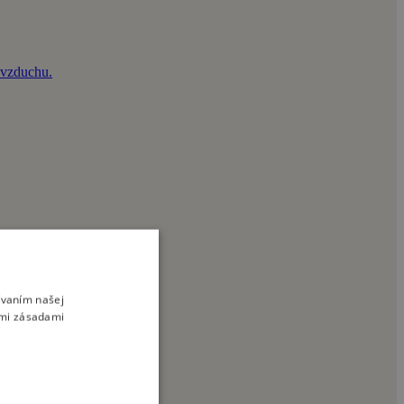
e vzduchu.
ívaním našej
imi zásadami
vie prekvapiť