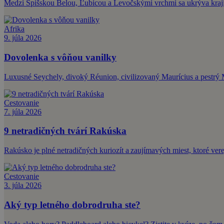
Medzi Spišskou Belou, Ľubicou a Levočskými vrchmi sa ukrýva krajin
Afrika
9. júla 2026
Dovolenka s vôňou vanilky
Luxusné Seychely, divoký Réunion, civilizovaný Maurícius a pestrý M
Cestovanie
7. júla 2026
9 netradičných tvárí Rakúska
Rakúsko je plné netradičných kuriozít a zaujímavých miest, ktoré ve
Cestovanie
3. júla 2026
Aký typ letného dobrodruha ste?