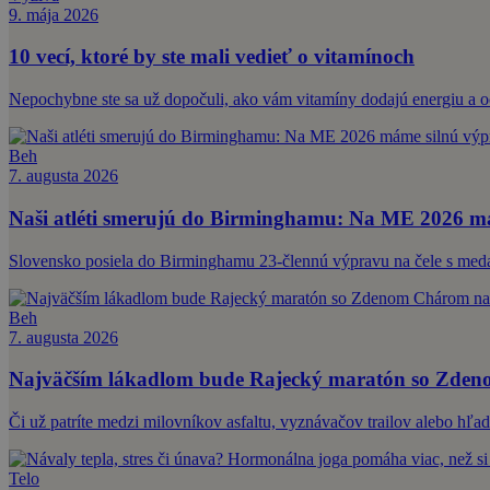
9. mája 2026
10 vecí, ktoré by ste mali vedieť o vitamínoch
Nepochybne ste sa už dopočuli, ako vám vitamíny dodajú energiu a oc
Beh
7. augusta 2026
Naši atléti smerujú do Birminghamu: Na ME 2026 má
Slovensko posiela do Birminghamu 23-člennú výpravu na čele s med
Beh
7. augusta 2026
Najväčším lákadlom bude Rajecký maratón so Zdeno
Či už patríte medzi milovníkov asfaltu, vyznávačov trailov alebo hľa
Telo