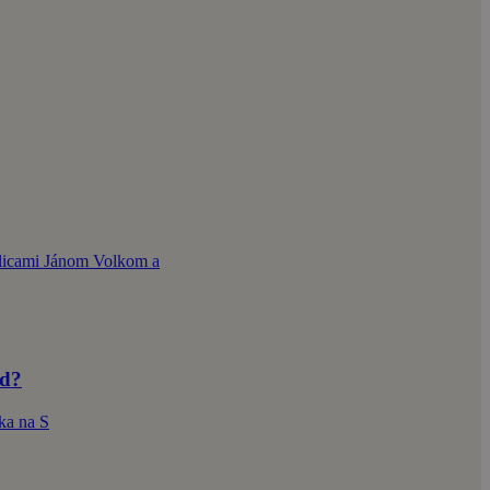
álicami Jánom Volkom a
nd?
ka na S