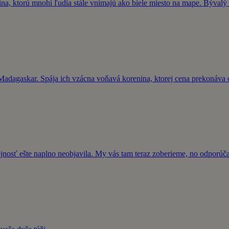
a, ktorú mnohí ľudia stále vnímajú ako biele miesto na mape. Bývalý 
adagaskar. Spája ich vzácna voňavá korenina, ktorej cena prekonáva c
rejnosť ešte naplno neobjavila. My vás tam teraz zoberieme, no odporú