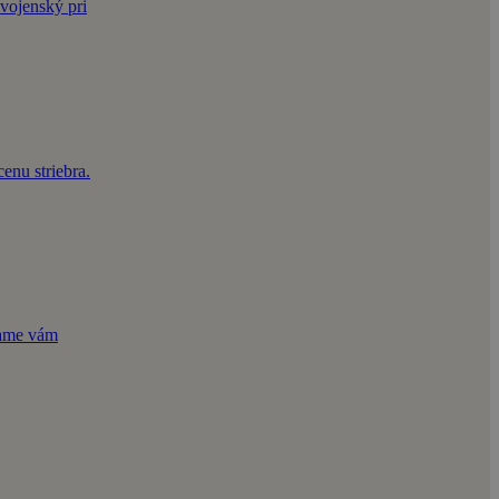
vojenský pri
enu striebra.
čame vám