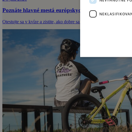
Poznáte hlavné mestá európskych krajín? Otestujte s
NEKLASIFIKOVA
Otestujte sa v kvíze a zistite, ako dobre sa vyznáte v Európe.