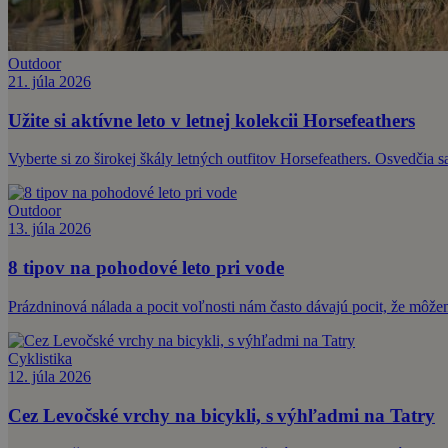
Outdoor
21. júla 2026
Užite si aktívne leto v letnej kolekcii Horsefeathers
Vyberte si zo širokej škály letných outfitov Horsefeathers. Osvedčia s
Outdoor
13. júla 2026
8 tipov na pohodové leto pri vode
Prázdninová nálada a pocit voľnosti nám často dávajú pocit, že môže
Cyklistika
12. júla 2026
Cez Levočské vrchy na bicykli, s výhľadmi na Tatry