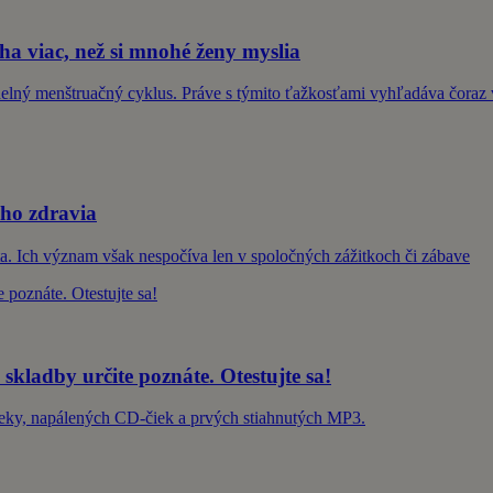
a viac, než si mnohé ženy myslia
elný menštruačný cyklus. Práve s týmito ťažkosťami vyhľadáva čoraz v
šho zdravia
vota. Ich význam však nespočíva len v spoločných zážitkoch či zábave
 skladby určite poznáte. Otestujte sa!
Deky, napálených CD-čiek a prvých stiahnutých MP3.