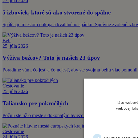
27. júla 2026
5 izboviek, ktoré sú ako stvorené do spálne
Spálňa je miestom pokoja a kvalitného spánku. Správne zvolené izbové
Beh
25. júla 2026
Výživa bežcov? Toto je našich 23 tipov
Poradíme vám, čo jesť a čo nejesť, aby ste svojmu behu viac pomohli,
Cestovanie
25. júla 2026
Táto webová
Taliansko pre pokročilých
webovej lok
Počuli ste už o meste s dokonalým hviezdicovým pôdorysom, ktoré nav
Cestovanie
24. júla 2026
NEVYHNUTNE P