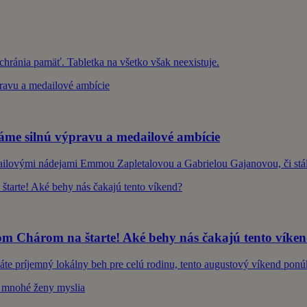
hránia pamäť. Tabletka na všetko však neexistuje.
me silnú výpravu a medailové ambície
ailovými nádejami Emmou Zapletalovou a Gabrielou Gajanovou, či st
m Chárom na štarte! Aké behy nás čakajú tento víke
dáte príjemný lokálny beh pre celú rodinu, tento augustový víkend ponú