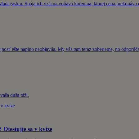
adagaskar. Spája ich vzácna voňavá korenina, ktorej cena prekonáva c
rejnosť ešte naplno neobjavila. My vás tam teraz zoberieme, no odporú
vaša duša túži.
Otestujte sa v kvíze