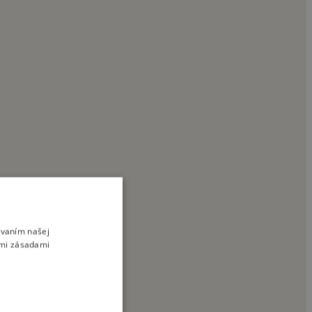
ívaním našej
imi zásadami