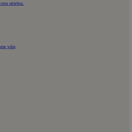
enu striebra.
čame vám