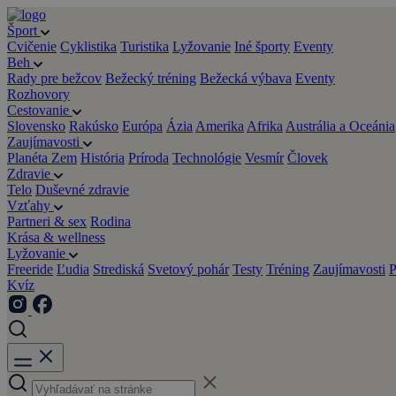
Šport
Cvičenie
Cyklistika
Turistika
Lyžovanie
Iné športy
Eventy
Beh
Rady pre bežcov
Bežecký tréning
Bežecká výbava
Eventy
Rozhovory
Cestovanie
Slovensko
Rakúsko
Európa
Ázia
Amerika
Afrika
Austrália a Oceánia
Zaujímavosti
Planéta Zem
História
Príroda
Technológie
Vesmír
Človek
Zdravie
Telo
Duševné zdravie
Vzťahy
Partneri & sex
Rodina
Krása & wellness
Lyžovanie
Freeride
Ľudia
Strediská
Svetový pohár
Testy
Tréning
Zaujímavosti
P
Kvíz