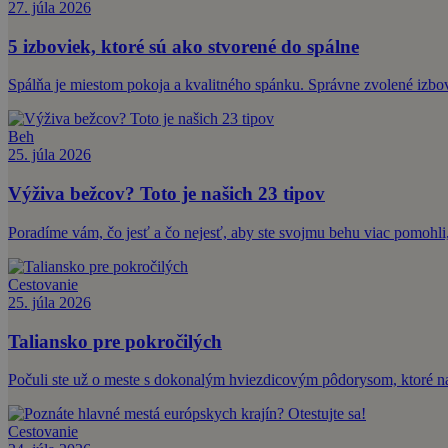
27. júla 2026
5 izboviek, ktoré sú ako stvorené do spálne
Spálňa je miestom pokoja a kvalitného spánku. Správne zvolené izbové
Beh
25. júla 2026
Výživa bežcov? Toto je našich 23 tipov
Poradíme vám, čo jesť a čo nejesť, aby ste svojmu behu viac pomohli,
Cestovanie
25. júla 2026
Taliansko pre pokročilých
Počuli ste už o meste s dokonalým hviezdicovým pôdorysom, ktoré nav
Cestovanie