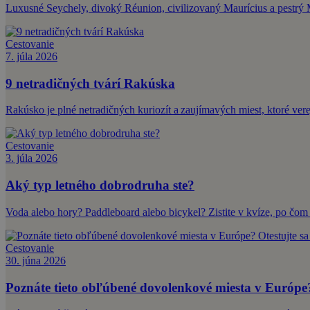
Luxusné Seychely, divoký Réunion, civilizovaný Maurícius a pestrý M
Cestovanie
7. júla 2026
9 netradičných tvárí Rakúska
Rakúsko je plné netradičných kuriozít a zaujímavých miest, ktoré ve
Cestovanie
3. júla 2026
Aký typ letného dobrodruha ste?
Voda alebo hory? Paddleboard alebo bicykel? Zistite v kvíze, po čom 
Cestovanie
30. júna 2026
Poznáte tieto obľúbené dovolenkové miesta v Európe? 