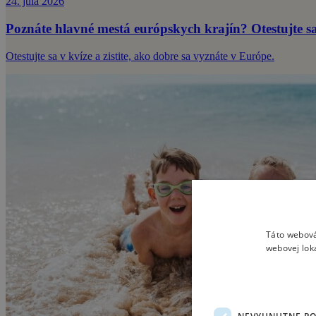
24. júla 2026
Poznáte hlavné mestá európskych krajín? Otestujte s
Otestujte sa v kvíze a zistite, ako dobre sa vyznáte v Európe.
Táto webová
webovej lok
NEVYHNUTNE P