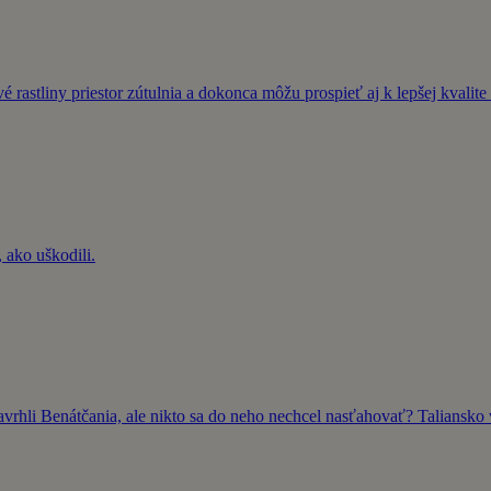
 rastliny priestor zútulnia a dokonca môžu prospieť aj k lepšej kvalit
 ako uškodili.
rhli Benátčania, ale nikto sa do neho nechcel nasťahovať? Taliansko 