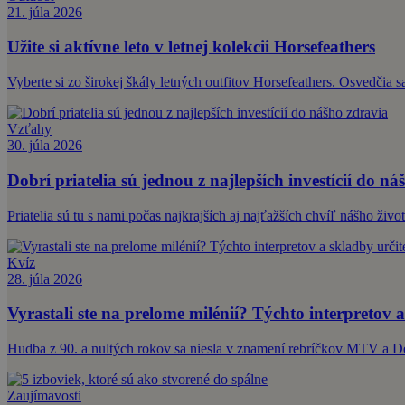
21. júla 2026
Užite si aktívne leto v letnej kolekcii Horsefeathers
Vyberte si zo širokej škály letných outfitov Horsefeathers. Osvedčia s
Vzťahy
30. júla 2026
Dobrí priatelia sú jednou z najlepších investícií do ná
Priatelia sú tu s nami počas najkrajších aj najťažších chvíľ nášho ži
Kvíz
28. júla 2026
Vyrastali ste na prelome milénií? Týchto interpretov a
Hudba z 90. a nultých rokov sa niesla v znamení rebríčkov MTV a 
Zaujímavosti