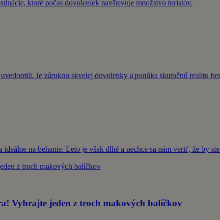
stinácie, ktoré počas dovoleniek navštevuje množstvo turistov.
 uvedomili. Je zárukou skvelej dovolenky a ponúka skutočnú realitu bez
 ideálne na behanie. Leto je však dlhé a nechce sa nám veriť, že by s
yhrajte jeden z troch makových balíčkov