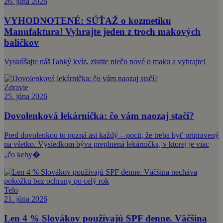
26. júna 2026
VYHODNOTENÉ: SÚŤAŽ o kozmetiku
Manufaktura! Vyhrajte jeden z troch makových
balíčkov
Vyskúšajte náš ľahký kvíz, zistite niečo nové o maku a vyhrajte!
Zdravie
25. júna 2026
Dovolenková lekárnička: čo vám naozaj stačí?
Pred dovolenkou to pozná asi každý – pocit, že treba byť pripravený
na všetko. Výsledkom býva preplnená lekárnička, v ktorej je viac
„čo keby�
Telo
21. júna 2026
Len 4 % Slovákov používajú SPF denne. Väčšina