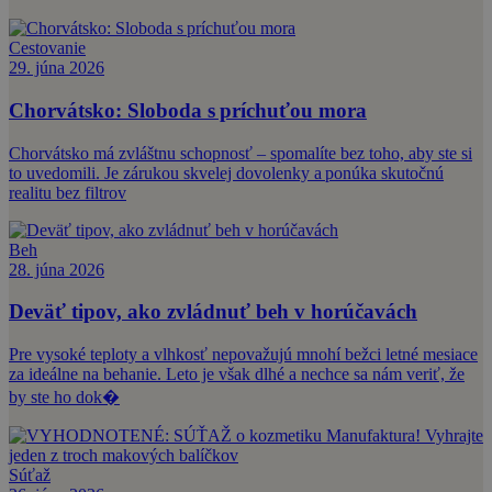
Cestovanie
29. júna 2026
Chorvátsko: Sloboda s príchuťou mora
Chorvátsko má zvláštnu schopnosť – spomalíte bez toho, aby ste si
to uvedomili. Je zárukou skvelej dovolenky a ponúka skutočnú
realitu bez filtrov
Beh
28. júna 2026
Deväť tipov, ako zvládnuť beh v horúčavách
Pre vysoké teploty a vlhkosť nepovažujú mnohí bežci letné mesiace
za ideálne na behanie. Leto je však dlhé a nechce sa nám veriť, že
by ste ho dok�
Súťaž