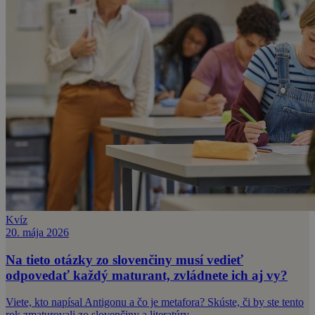
Kvíz
20. mája 2026
Na tieto otázky zo slovenčiny musí vedieť
odpovedať každý maturant, zvládnete ich aj vy?
Viete, kto napísal Antigonu a čo je metafora? Skúste, či by ste tento
rok zmaturovali zo slovenčiny a literatúry.