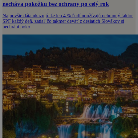
necháva pokožku bez ochrany po celý rok
Najnovšie dáta ukazujú, že len 4 % ľudí používajú ochranný faktor
SPF každý deň, zatiaľ čo takmer deväť z desiatich Slovákov si
nechráni poko