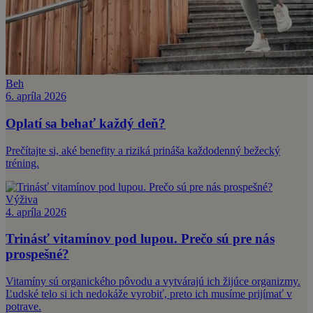
Beh
6. apríla 2026
Oplatí sa behať každý deň?
Prečítajte si, aké benefity a riziká prináša každodenný bežecký
tréning.
Výživa
4. apríla 2026
Trinásť vitamínov pod lupou. Prečo sú pre nás
prospešné?
Vitamíny sú organického pôvodu a vytvárajú ich žijúce organizmy.
Ľudské telo si ich nedokáže vyrobiť, preto ich musíme prijímať v
potrave.