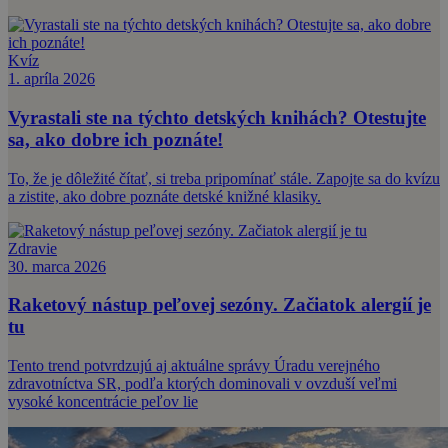
Kvíz
1. apríla 2026
Vyrastali ste na týchto detských knihách? Otestujte
sa, ako dobre ich poznáte!
To, že je dôležité čítať, si treba pripomínať stále. Zapojte sa do kvízu
a zistite, ako dobre poznáte detské knižné klasiky.
Zdravie
30. marca 2026
Raketový nástup peľovej sezóny. Začiatok alergií je
tu
Tento trend potvrdzujú aj aktuálne správy Úradu verejného
zdravotníctva SR, podľa ktorých dominovali v ovzduší veľmi
vysoké koncentrácie peľov lie