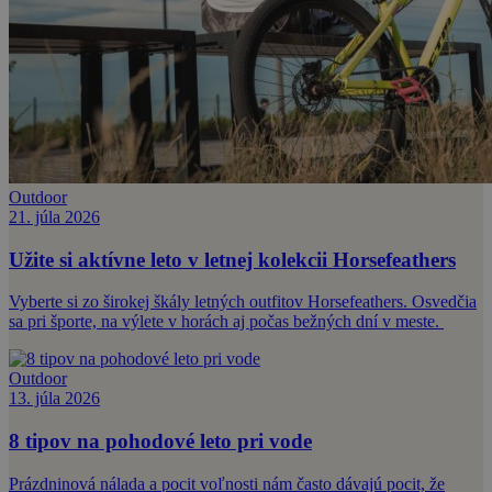
Outdoor
21. júla 2026
Užite si aktívne leto v letnej kolekcii Horsefeathers
Vyberte si zo širokej škály letných outfitov Horsefeathers. Osvedčia
sa pri športe, na výlete v horách aj počas bežných dní v meste.
Outdoor
13. júla 2026
8 tipov na pohodové leto pri vode
Prázdninová nálada a pocit voľnosti nám často dávajú pocit, že