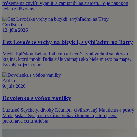
môžeme na chvíľu vypnúť a zabudnúť na starosti. To je napokon
jeden z dôvodov,
Cyklistika
12. júla 2026
Cez Levočské vrchy na bicykli, s výhľadmi na Tatry
Medzi Spišskou Belou, Ľubicou a Levočskými vrchmi sa ukrýva
krajina, ktorú mnohí ľudia stále vnímajú ako biele miesto na mape.
Bývalý vojenský pri
Afrika
9. júla 2026
Dovolenka s vôňou vanilky
Luxusné Seychely, divoký Réunion, civilizovaný Maurícius a pestrý
Madagaskar. Spája ich vzácna voňavá korenina, ktorej cena
prekonáva cenu striebra.