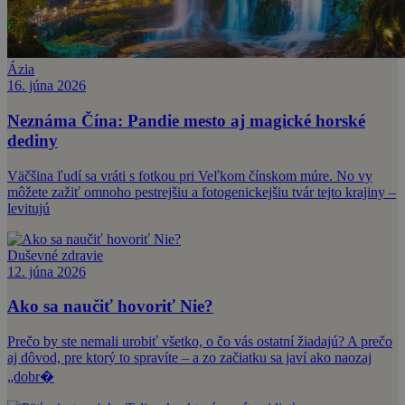
Ázia
16. júna 2026
Neznáma Čína: Pandie mesto aj magické horské
dediny
Väčšina ľudí sa vráti s fotkou pri Veľkom čínskom múre. No vy
môžete zažiť omnoho pestrejšiu a fotogenickejšiu tvár tejto krajiny –
levitujú
Duševné zdravie
12. júna 2026
Ako sa naučiť hovoriť Nie?
Prečo by ste nemali urobiť všetko, o čo vás ostatní žiadajú? A prečo
aj dôvod, pre ktorý to spravíte – a zo začiatku sa javí ako naozaj
„dobr�