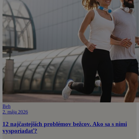
Beh
2. mája 2026
12 najčastejších problémov bežcov. Ako sa s nimi
vysporiadať?