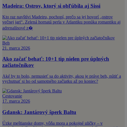
Madeira: Ostrov, ktorý si obľúbila aj Sissi
Kto raz navštívi Madeiru, pochopí, prečo sa jej hovorí „ostrov
večnej jari“. Zelená hornatá perla v Atlantiku ponúka romantiku aj
adrenalínové z�
Beh
21. marca 2026
Ako začať behať: 10+1 tip nielen pre úplných
začiatočníkov
Aké by to bolo, nemusieť sa do aktivity, akou je práve beh, nútiť a
vychutnať si ho od samotného začiatku až po koniec?
Cestovanie
17. marca 2026
Gdansk: Jantárový šperk Baltu
Úzke meštianske domy, vôňa mora a pokojné uličky – v