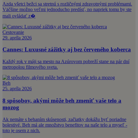
Azda všetci bežci sa stretnú s rozličnými zdravotnými problémami.
Väčšine možno veľmi jednoducho predísť, no napriek tomu by ste
mali ovládať z�
Cestovanie
29. apríla 2026
Cannes: Luxusné zážitky aj bez červeného koberca
Každý rok v máji sa mesto na Azúrovom pobreží stane na pár dní
metropolou filmového sveta.
Beh
25. apríla 2026
8 spôsobov, akými môže beh zmeniť vaše telo a
mozog
Ak nemáte s behaním skúsenosti, začiatky dokážu byť poriadne
bolestivé. Beh má ale množstvo benefitov na naše telo a myseľ -
toto je osem z nich.