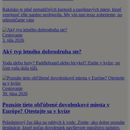
Rakúsko je plné netradičných kuriozít a zaujímavých miest, ktoré
verejnosť ešte naplno neobjavila. My vás tam teraz zoberieme, no
odporúčame vám
Cestovanie
3. júla 2026
Aký typ letného dobrodruha ste?
Voda alebo hory? Paddleboard alebo bicykel? Zistite v kvíze, po
čom vaša duša túži.
Cestovanie
30. júna 2026
Poznáte tieto obľúbené dovolenkové miesta v
Európe? Otestujte sa v kvíze
Prázdninový čas láka na oddych k vode. Zistite, ako dobre poznáte
destinácie, ktoré počas dovoleniek navštevuje množstvo turistov.