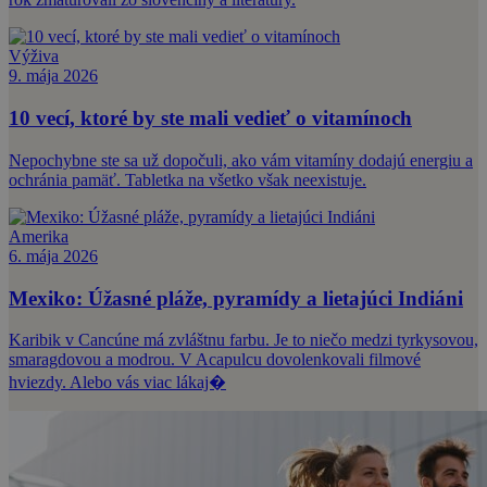
Výživa
9. mája 2026
10 vecí, ktoré by ste mali vedieť o vitamínoch
Nepochybne ste sa už dopočuli, ako vám vitamíny dodajú energiu a
ochránia pamäť. Tabletka na všetko však neexistuje.
Amerika
6. mája 2026
Mexiko: Úžasné pláže, pyramídy a lietajúci Indiáni
Karibik v Cancúne má zvláštnu farbu. Je to niečo medzi tyrkysovou,
smaragdovou a modrou. V Acapulcu dovolenkovali filmové
hviezdy. Alebo vás viac lákaj�