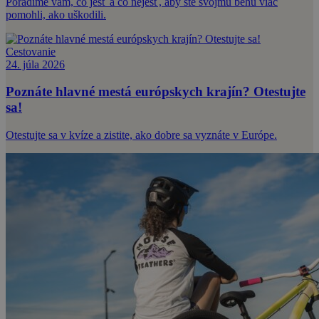
Poradíme vám, čo jesť a čo nejesť, aby ste svojmu behu viac
pomohli, ako uškodili.
Cestovanie
24. júla 2026
Poznáte hlavné mestá európskych krajín? Otestujte
sa!
Otestujte sa v kvíze a zistite, ako dobre sa vyznáte v Európe.