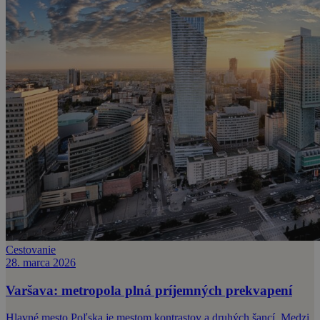
Cestovanie
28. marca 2026
Varšava: metropola plná príjemných prekvapení
Hlavné mesto Poľska je mestom kontrastov a druhých šancí. Medzi