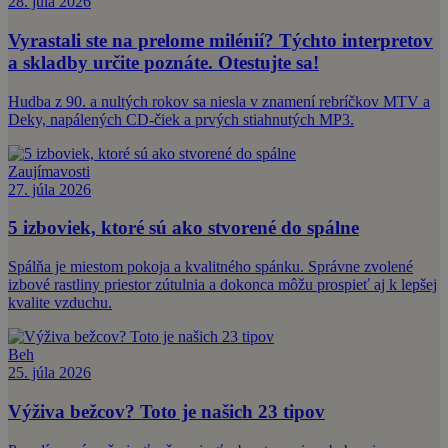
28. júla 2026
Vyrastali ste na prelome milénií? Týchto interpretov
a skladby určite poznáte. Otestujte sa!
Hudba z 90. a nultých rokov sa niesla v znamení rebríčkov MTV a
Deky, napálených CD-čiek a prvých stiahnutých MP3.
Zaujímavosti
27. júla 2026
5 izboviek, ktoré sú ako stvorené do spálne
Spálňa je miestom pokoja a kvalitného spánku. Správne zvolené
izbové rastliny priestor zútulnia a dokonca môžu prospieť aj k lepšej
kvalite vzduchu.
Beh
25. júla 2026
Výživa bežcov? Toto je našich 23 tipov