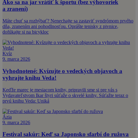
Ako sa na jar vrátiť k športu (bez výhovoriek
a zranení)
Máte chuť sa rozhýbať? Nenechajte sa zastaviť syndrómom prvého
dňa, zranením ani pohodlnosťou. Oprášte tenisky z pivnice,
dofúkajte si na bicykloc
Kvíz
9. marca 2026
Vyhodnotené: Kvízujte o vedeckých objavoch a
vyhrajte knihu Veda!
Keďže marec je mesiacom knihy, pripravili sme si pre vás s
Vydavateľstvom Ikar štyri súťaže o skvelé knihy. Súťažte teraz o
prvú knihu Veda: Uniká
Ázia
9. marca 2026
Festival sakúr: Keď sa Japonsko sfarbí do ružova