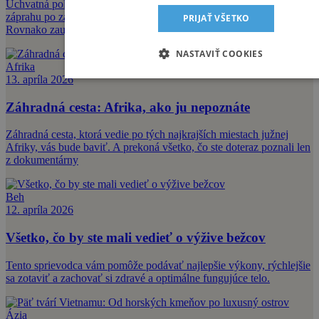
Úchvatná polárna žiara, magické ľadové fjordy alebo jazda v sobom
záprahu po zamrznutých pláňach. Zima v Škandinávii je úžasná.
PRIJAŤ VŠETKO
Rovnako zaujíma
NASTAVIŤ COOKIES
Afrika
13. apríla 2026
Záhradná cesta: Afrika, ako ju nepoznáte
Záhradná cesta, ktorá vedie po tých najkrajších miestach južnej
Afriky, vás bude baviť. A prekoná všetko, čo ste doteraz poznali len
z dokumentárny
Beh
12. apríla 2026
Všetko, čo by ste mali vedieť o výžive bežcov
Tento sprievodca vám pomôže podávať najlepšie výkony, rýchlejšie
sa zotaviť a zachovať si zdravé a optimálne fungujúce telo.
Ázia