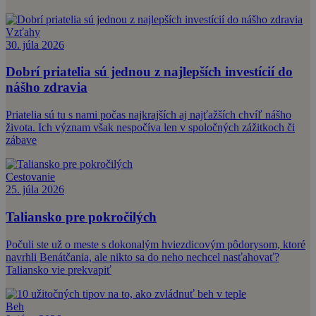
Vzťahy
30. júla 2026
Dobrí priatelia sú jednou z najlepších investícií do
nášho zdravia
Priatelia sú tu s nami počas najkrajších aj najťažších chvíľ nášho
života. Ich význam však nespočíva len v spoločných zážitkoch či
zábave
Cestovanie
25. júla 2026
Taliansko pre pokročilých
Počuli ste už o meste s dokonalým hviezdicovým pôdorysom, ktoré
navrhli Benátčania, ale nikto sa do neho nechcel nasťahovať?
Taliansko vie prekvapiť
Beh