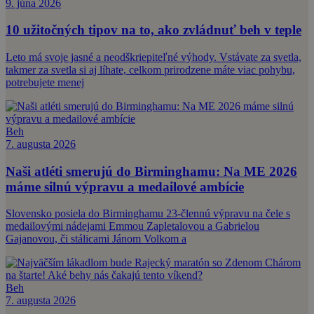
9. júna 2026
10 užitočných tipov na to, ako zvládnuť beh v teple
Leto má svoje jasné a neodškriepiteľné výhody. Vstávate za svetla,
takmer za svetla si aj líhate, celkom prirodzene máte viac pohybu,
potrebujete menej
Beh
7. augusta 2026
Naši atléti smerujú do Birminghamu: Na ME 2026
máme silnú výpravu a medailové ambície
Slovensko posiela do Birminghamu 23-člennú výpravu na čele s
medailovými nádejami Emmou Zapletalovou a Gabrielou
Gajanovou, či stálicami Jánom Volkom a
Beh
7. augusta 2026