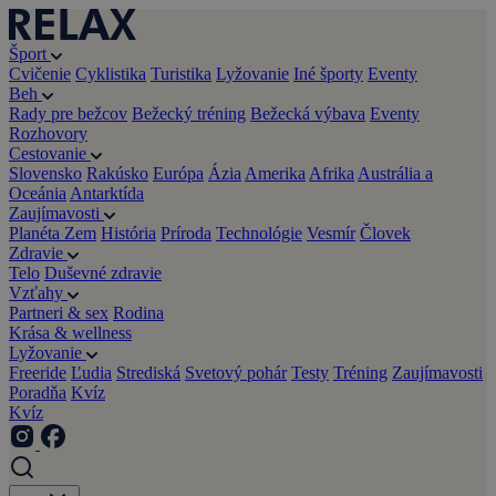
Šport
Cvičenie
Cyklistika
Turistika
Lyžovanie
Iné športy
Eventy
Beh
Rady pre bežcov
Bežecký tréning
Bežecká výbava
Eventy
Rozhovory
Cestovanie
Slovensko
Rakúsko
Európa
Ázia
Amerika
Afrika
Austrália a
Oceánia
Antarktída
Zaujímavosti
Planéta Zem
História
Príroda
Technológie
Vesmír
Človek
Zdravie
Telo
Duševné zdravie
Vzťahy
Partneri & sex
Rodina
Krása & wellness
Lyžovanie
Freeride
Ľudia
Strediská
Svetový pohár
Testy
Tréning
Zaujímavosti
Poradňa
Kvíz
Kvíz