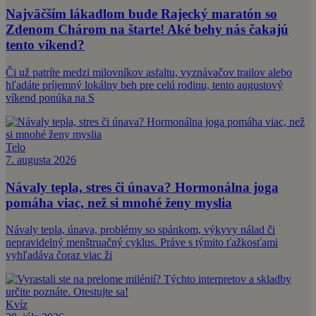
Najväčším lákadlom bude Rajecký maratón so
Zdenom Chárom na štarte! Aké behy nás čakajú
tento víkend?
Či už patríte medzi milovníkov asfaltu, vyznávačov trailov alebo
hľadáte príjemný lokálny beh pre celú rodinu, tento augustový
víkend ponúka na S
Telo
7. augusta 2026
Návaly tepla, stres či únava? Hormonálna joga
pomáha viac, než si mnohé ženy myslia
Návaly tepla, únava, problémy so spánkom, výkyvy nálad či
nepravidelný menštruačný cyklus. Práve s týmito ťažkosťami
vyhľadáva čoraz viac ži
Kvíz