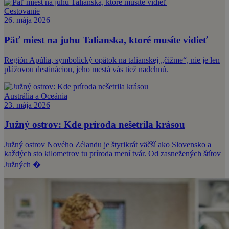
Cestovanie
26. mája 2026
Päť miest na juhu Talianska, ktoré musíte vidieť
Región Apúlia, symbolický opätok na talianskej „čižme“, nie je len
plážovou destináciou, jeho mestá vás tiež nadchnú.
Austrália a Oceánia
23. mája 2026
Južný ostrov: Kde príroda nešetrila krásou
Južný ostrov Nového Zélandu je štyrikrát väčší ako Slovensko a
každých sto kilometrov tu príroda mení tvár. Od zasnežených štítov
Južných �