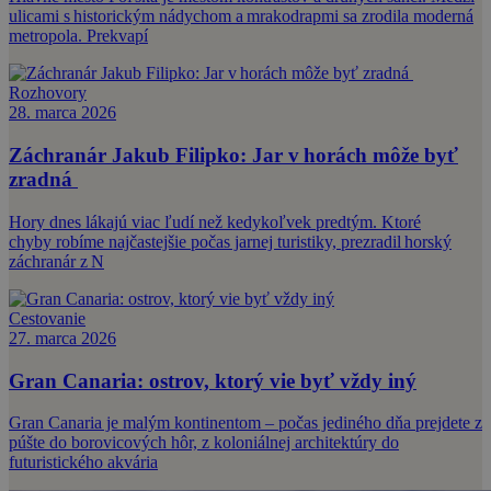
ulicami s historickým nádychom a mrakodrapmi sa zrodila moderná
metropola. Prekvapí
Rozhovory
28. marca 2026
Záchranár Jakub Filipko: Jar v horách môže byť
zradná
Hory dnes lákajú viac ľudí než kedykoľvek predtým. Ktoré
chyby robíme najčastejšie počas jarnej turistiky, prezradil horský
záchranár z N
Cestovanie
27. marca 2026
Gran Canaria: ostrov, ktorý vie byť vždy iný
Gran Canaria je malým kontinentom – počas jediného dňa prejdete z
púšte do borovicových hôr, z koloniálnej architektúry do
futuristického akvária