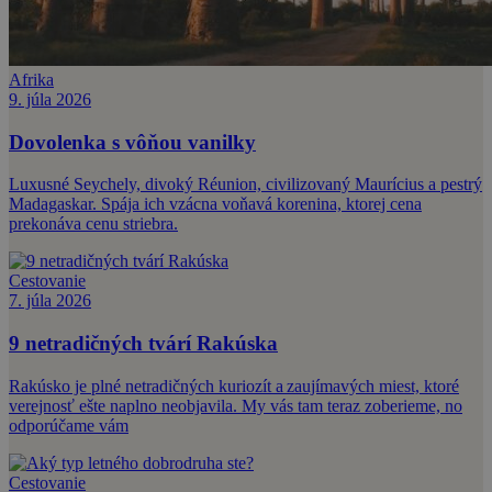
Afrika
9. júla 2026
Dovolenka s vôňou vanilky
Luxusné Seychely, divoký Réunion, civilizovaný Maurícius a pestrý
Madagaskar. Spája ich vzácna voňavá korenina, ktorej cena
prekonáva cenu striebra.
Cestovanie
7. júla 2026
9 netradičných tvárí Rakúska
Rakúsko je plné netradičných kuriozít a zaujímavých miest, ktoré
verejnosť ešte naplno neobjavila. My vás tam teraz zoberieme, no
odporúčame vám
Cestovanie