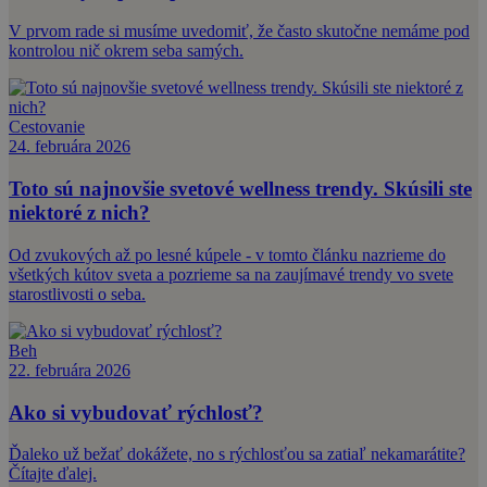
V prvom rade si musíme uvedomiť, že často skutočne nemáme pod
kontrolou nič okrem seba samých.
Cestovanie
24. februára 2026
Toto sú najnovšie svetové wellness trendy. Skúsili ste
niektoré z nich?
Od zvukových až po lesné kúpele - v tomto článku nazrieme do
všetkých kútov sveta a pozrieme sa na zaujímavé trendy vo svete
starostlivosti o seba.
Beh
22. februára 2026
Ako si vybudovať rýchlosť?
Ďaleko už bežať dokážete, no s rýchlosťou sa zatiaľ nekamarátite?
Čítajte ďalej.