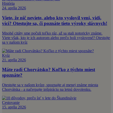
História
24. apríla 2026
Viete, že nič neviete, alebo kto vyslovil veni, vidi,
vici? Otestujte sa, či poznáte tieto výroky slávnych!
Mnohé citáty sme počuli toľko ráz, až sa stali notoricky známe.
Viete však, kto je ich autorom alebo prečo boli vyslovené? Otestujte
sa v našom kvíz
Kvíz
21. apríla 2026
Máte radi Chorvátsko? Koľko z týchto miest
spoznáte?
Otestujte sa v našom kvíze, spoznajte aj menej známe miesta
Chorvátska - a načerpajte inšpiráciu na letnú dovolenku.
Cestovanie
15. apríla 2026