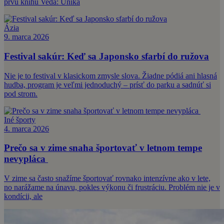
prvú knihu Veda: Uniká
Ázia
9. marca 2026
Festival sakúr: Keď sa Japonsko sfarbí do ružova
Nie je to festival v klasickom zmysle slova. Žiadne pódiá ani hlasná
hudba, program je veľmi jednoduchý – prísť do parku a sadnúť si
pod strom.
Iné športy
4. marca 2026
Prečo sa v zime snaha športovať v letnom tempe
nevypláca
V zime sa často snažíme športovať rovnako intenzívne ako v lete,
no narážame na únavu, pokles výkonu či frustráciu. Problém nie je v
kondícii, ale