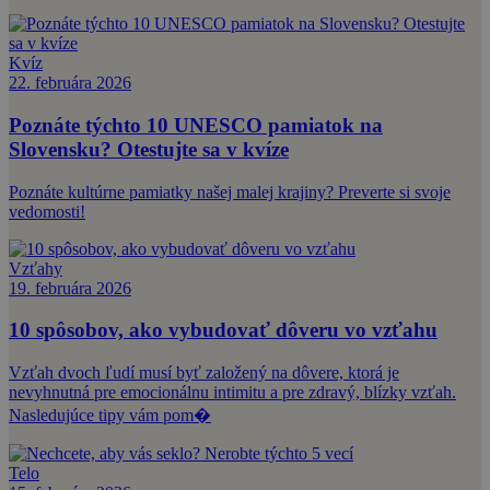
Kvíz
22. februára 2026
Poznáte týchto 10 UNESCO pamiatok na
Slovensku? Otestujte sa v kvíze
Poznáte kultúrne pamiatky našej malej krajiny? Preverte si svoje
vedomosti!
Vzťahy
19. februára 2026
10 spôsobov, ako vybudovať dôveru vo vzťahu
Vzťah dvoch ľudí musí byť založený na dôvere, ktorá je
nevyhnutná pre emocionálnu intimitu a pre zdravý, blízky vzťah.
Nasledujúce tipy vám pom�
Telo