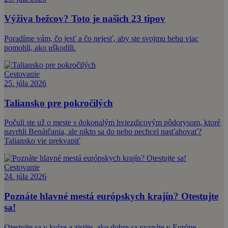
Výživa bežcov? Toto je našich 23 tipov
Poradíme vám, čo jesť a čo nejesť, aby ste svojmu behu viac
pomohli, ako uškodili.
Cestovanie
25. júla 2026
Taliansko pre pokročilých
Počuli ste už o meste s dokonalým hviezdicovým pôdorysom, ktoré
navrhli Benátčania, ale nikto sa do neho nechcel nasťahovať?
Taliansko vie prekvapiť
Cestovanie
24. júla 2026
Poznáte hlavné mestá európskych krajín? Otestujte
sa!
Otestujte sa v kvíze a zistite, ako dobre sa vyznáte v Európe.