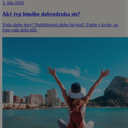
3. júla 2026
Aký typ letného dobrodruha ste?
Voda alebo hory? Paddleboard alebo bicykel? Zistite v kvíze, po
čom vaša duša túži.