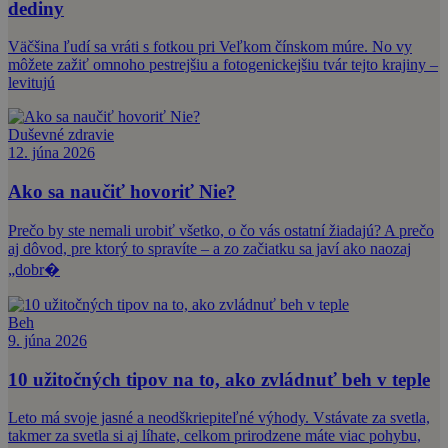
dediny
Väčšina ľudí sa vráti s fotkou pri Veľkom čínskom múre. No vy
môžete zažiť omnoho pestrejšiu a fotogenickejšiu tvár tejto krajiny –
levitujú
Duševné zdravie
12. júna 2026
Ako sa naučiť hovoriť Nie?
Prečo by ste nemali urobiť všetko, o čo vás ostatní žiadajú? A prečo
aj dôvod, pre ktorý to spravíte – a zo začiatku sa javí ako naozaj
„dobr�
Beh
9. júna 2026
10 užitočných tipov na to, ako zvládnuť beh v teple
Leto má svoje jasné a neodškriepiteľné výhody. Vstávate za svetla,
takmer za svetla si aj líhate, celkom prirodzene máte viac pohybu,