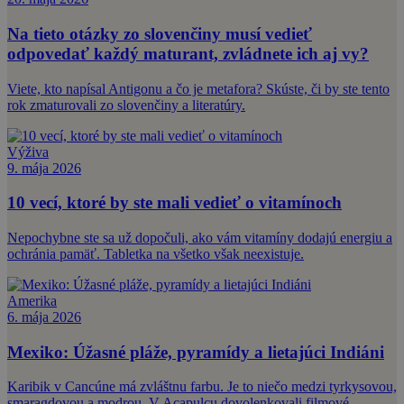
Na tieto otázky zo slovenčiny musí vedieť
odpovedať každý maturant, zvládnete ich aj vy?
Viete, kto napísal Antigonu a čo je metafora? Skúste, či by ste tento
rok zmaturovali zo slovenčiny a literatúry.
Výživa
9. mája 2026
10 vecí, ktoré by ste mali vedieť o vitamínoch
Nepochybne ste sa už dopočuli, ako vám vitamíny dodajú energiu a
ochránia pamäť. Tabletka na všetko však neexistuje.
Amerika
6. mája 2026
Mexiko: Úžasné pláže, pyramídy a lietajúci Indiáni
Karibik v Cancúne má zvláštnu farbu. Je to niečo medzi tyrkysovou,
smaragdovou a modrou. V Acapulcu dovolenkovali filmové