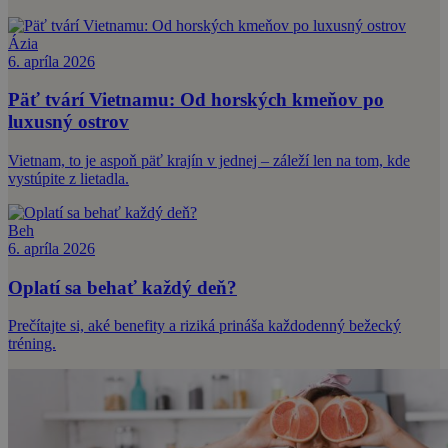
Ázia
6. apríla 2026
Päť tvárí Vietnamu: Od horských kmeňov po
luxusný ostrov
Vietnam, to je aspoň päť krajín v jednej – záleží len na tom, kde
vystúpite z lietadla.
Beh
6. apríla 2026
Oplatí sa behať každý deň?
Prečítajte si, aké benefity a riziká prináša každodenný bežecký
tréning.