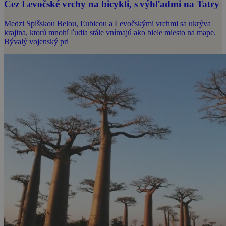
Cez Levočské vrchy na bicykli, s výhľadmi na Tatry
Medzi Spišskou Belou, Ľubicou a Levočskými vrchmi sa ukrýva
krajina, ktorú mnohí ľudia stále vnímajú ako biele miesto na mape.
Bývalý vojenský pri