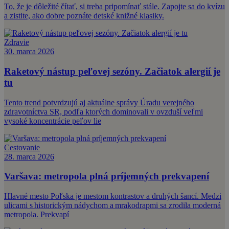
To, že je dôležité čítať, si treba pripomínať stále. Zapojte sa do kvízu
a zistite, ako dobre poznáte detské knižné klasiky.
Zdravie
30. marca 2026
Raketový nástup peľovej sezóny. Začiatok alergií je
tu
Tento trend potvrdzujú aj aktuálne správy Úradu verejného
zdravotníctva SR, podľa ktorých dominovali v ovzduší veľmi
vysoké koncentrácie peľov lie
Cestovanie
28. marca 2026
Varšava: metropola plná príjemných prekvapení
Hlavné mesto Poľska je mestom kontrastov a druhých šancí. Medzi
ulicami s historickým nádychom a mrakodrapmi sa zrodila moderná
metropola. Prekvapí