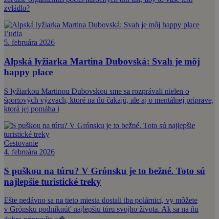
zvládlo?
Ľudia
5. februára 2026
Alpská lyžiarka Martina Dubovská: Svah je môj
happy place
S lyžiarkou Martinou Dubovskou sme sa rozprávali nielen o
športových výzvach, ktoré na ňu čakajú, ale aj o mentálnej príprave,
ktorá jej pomáha i
Cestovanie
4. februára 2026
S puškou na túru? V Grónsku je to bežné. Toto sú
najlepšie turistické treky
Ešte nedávno sa na tieto miesta dostali iba polárnici, vy môžete
v Grónsku podniknúť najlepšiu túru svojho života. Ak sa na ňu