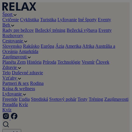
Šport
Cvičenie
Cyklistika
Turistika
Lyžovanie
Iné športy
Eventy
Beh
Rady pre bežcov
Bežecký tréning
Bežecká výbava
Eventy
Rozhovory
Cestovanie
Slovensko
Rakúsko
Európa
Ázia
Amerika
Afrika
Austrália a
Oceánia
Antarktída
Zaujímavosti
Planéta Zem
História
Príroda
Technológie
Vesmír
Človek
Zdravie
Telo
Duševné zdravie
Vzťahy
Partneri & sex
Rodina
Krása & wellness
Lyžovanie
Freeride
Ľudia
Strediská
Svetový pohár
Testy
Tréning
Zaujímavosti
Poradňa
Kvíz
Kvíz