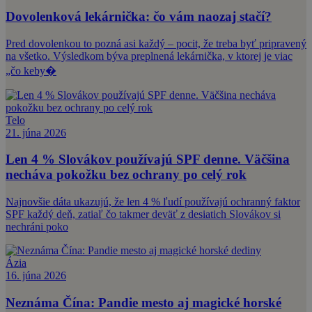
Dovolenková lekárnička: čo vám naozaj stačí?
Pred dovolenkou to pozná asi každý – pocit, že treba byť pripravený
na všetko. Výsledkom býva preplnená lekárnička, v ktorej je viac
„čo keby�
Telo
21. júna 2026
Len 4 % Slovákov používajú SPF denne. Väčšina
necháva pokožku bez ochrany po celý rok
Najnovšie dáta ukazujú, že len 4 % ľudí používajú ochranný faktor
SPF každý deň, zatiaľ čo takmer deväť z desiatich Slovákov si
nechráni poko
Ázia
16. júna 2026
Neznáma Čína: Pandie mesto aj magické horské