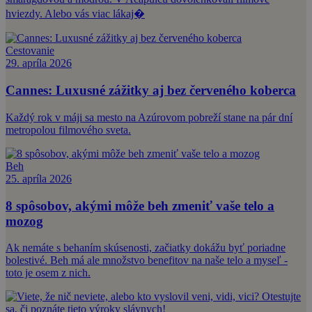
hviezdy. Alebo vás viac lákaj�
Cestovanie
29. apríla 2026
Cannes: Luxusné zážitky aj bez červeného koberca
Každý rok v máji sa mesto na Azúrovom pobreží stane na pár dní
metropolou filmového sveta.
Beh
25. apríla 2026
8 spôsobov, akými môže beh zmeniť vaše telo a
mozog
Ak nemáte s behaním skúsenosti, začiatky dokážu byť poriadne
bolestivé. Beh má ale množstvo benefitov na naše telo a myseľ -
toto je osem z nich.