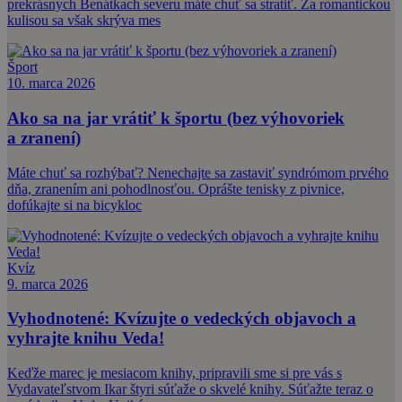
prekrásnych Benátkach severu máte chuť sa stratiť. Za romantickou
kulisou sa však skrýva mes
Šport
10. marca 2026
Ako sa na jar vrátiť k športu (bez výhovoriek
a zranení)
Máte chuť sa rozhýbať? Nenechajte sa zastaviť syndrómom prvého
dňa, zranením ani pohodlnosťou. Oprášte tenisky z pivnice,
dofúkajte si na bicykloc
Kvíz
9. marca 2026
Vyhodnotené: Kvízujte o vedeckých objavoch a
vyhrajte knihu Veda!
Keďže marec je mesiacom knihy, pripravili sme si pre vás s
Vydavateľstvom Ikar štyri súťaže o skvelé knihy. Súťažte teraz o