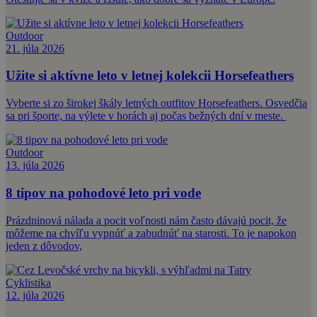
Outdoor
21. júla 2026
Užite si aktívne leto v letnej kolekcii Horsefeathers
Vyberte si zo širokej škály letných outfitov Horsefeathers. Osvedčia
sa pri športe, na výlete v horách aj počas bežných dní v meste.
Outdoor
13. júla 2026
8 tipov na pohodové leto pri vode
Prázdninová nálada a pocit voľnosti nám často dávajú pocit, že
môžeme na chvíľu vypnúť a zabudnúť na starosti. To je napokon
jeden z dôvodov,
Cyklistika
12. júla 2026