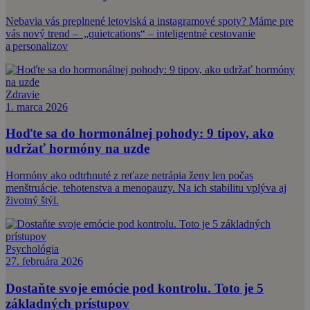
Nebavia vás preplnené letoviská a instagramové spoty? Máme pre
vás nový trend – „quietcations“ – inteligentné cestovanie
a personalizov
Zdravie
1. marca 2026
Hoďte sa do hormonálnej pohody: 9 tipov, ako
udržať hormóny na uzde
Hormóny ako odtrhnuté z reťaze netrápia ženy len počas
menštruácie, tehotenstva a menopauzy. Na ich stabilitu vplýva aj
životný štýl.
Psychológia
27. februára 2026
Dostaňte svoje emócie pod kontrolu. Toto je 5
základných prístupov