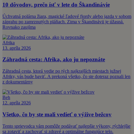
10 dôvodov, prečo ísť v lete do Škandinávie
Úchvatná polárna žiara, magické ľadové fjordy alebo jazda v sobom
záprahu po zamrznutých pláňach. Zima v Škandinávii je úžasná.
Rovnako zaujíma
Afrika
13. apríla 2026
Záhradná cesta: Afrika, ako ju nepoznáte
Záhradná cesta, ktorá vedie po tých najkrajších miestach južnej
Afriky, vás bude baviť. A prekoná všetko, čo ste doteraz poznali len
z dokumentárny
Beh
12. apríla 2026
Všetko, čo by ste mali vedieť o výžive bežcov
Tento sprievodca vám pomôže podávať najlepšie výkony, rýchlejšie
sa zotaviť a zachovať si zdravé a optimálne fungujúce telo.