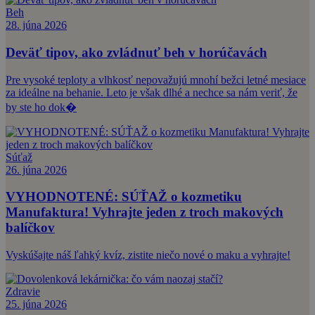
Beh
28. júna 2026
Deväť tipov, ako zvládnuť beh v horúčavách
Pre vysoké teploty a vlhkosť nepovažujú mnohí bežci letné mesiace
za ideálne na behanie. Leto je však dlhé a nechce sa nám veriť, že
by ste ho dok�
Súťaž
26. júna 2026
VYHODNOTENÉ: SÚŤAŽ o kozmetiku
Manufaktura! Vyhrajte jeden z troch makových
balíčkov
Vyskúšajte náš ľahký kvíz, zistite niečo nové o maku a vyhrajte!
Zdravie
25. júna 2026