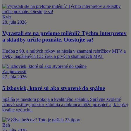
Kvíz
28. júla 2026
Vyrastali ste na prelome milénií? Týchto interpretov
a skladby určite poznáte. Otestujte sa!
Hudba z 90. a nultých rokov sa niesla v znamení rebríčkov MTV a
Deky, napálených CD-čiek a prvých stiahnutých MP3.
Zaujímavosti
27. júla 2026
5 izboviek, ktoré sú ako stvorené do spálne
Spálňa je miestom pokoja a kvalitného spánku. Správne zvolené
izbové rastliny priestor zútulnia a dokonca môžu prospieť aj k lepšej
kvalite vzduchu.
Beh
25. júla 2026