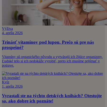
Výživa
4. apríla 2026
Trinásť vitamínov pod lupou. Prečo sú pre nás
prospešné?
Vitamíny sú organického pôvodu a vytvárajú ich žijúce organizmy.
Ľudské telo si ich nedokáže vyrobiť, preto ich musíme prijímať v
potrave.
Kvíz
1. apríla 2026
Vyrastali ste na týchto detských knihách? Otestujte
sa, ako dobre ich poznáte!