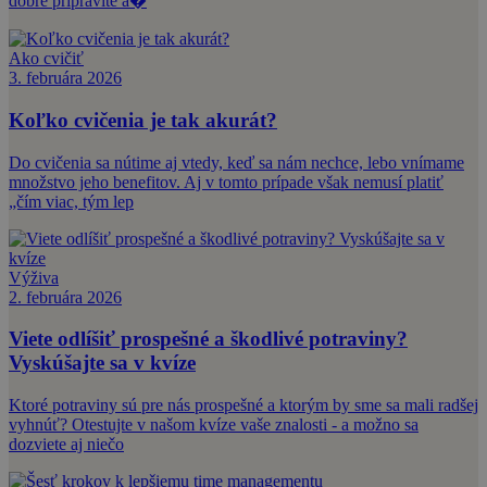
dobre pripravíte a�
Ako cvičiť
3. februára 2026
Koľko cvičenia je tak akurát?
Do cvičenia sa nútime aj vtedy, keď sa nám nechce, lebo vnímame
množstvo jeho benefitov. Aj v tomto prípade však nemusí platiť
„čím viac, tým lep
Výživa
2. februára 2026
Viete odlíšiť prospešné a škodlivé potraviny?
Vyskúšajte sa v kvíze
Ktoré potraviny sú pre nás prospešné a ktorým by sme sa mali radšej
vyhnúť? Otestujte v našom kvíze vaše znalosti - a možno sa
dozviete aj niečo