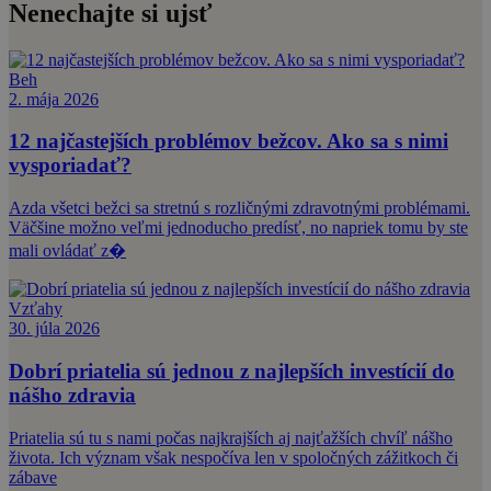
Nenechajte si ujsť
Beh
2. mája 2026
12 najčastejších problémov bežcov. Ako sa s nimi
vysporiadať?
Azda všetci bežci sa stretnú s rozličnými zdravotnými problémami.
Väčšine možno veľmi jednoducho predísť, no napriek tomu by ste
mali ovládať z�
Vzťahy
30. júla 2026
Dobrí priatelia sú jednou z najlepších investícií do
nášho zdravia
Priatelia sú tu s nami počas najkrajších aj najťažších chvíľ nášho
života. Ich význam však nespočíva len v spoločných zážitkoch či
zábave