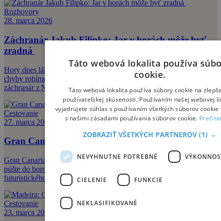
Rozhovory
28. marca 2026
Záchranár Jakub Filipko: Jar v horách môže byť
zradná
Táto webová lokalita používa súb
Hory dnes lákajú viac ľudí než kedykoľvek predtým. Ktoré
cookie.
chyby robíme najčastejšie počas jarnej turistiky, prezradil horský
záchranár z N
Táto webová lokalita používa súbory cookie na zlepš
používateľskej skúsenosti. Používaním našej webovej lo
vyjadrujete súhlas s používaním všetkých súborov cookie 
Cestovanie
s našimi zásadami používania súborov cookie.
Prečíta
27. marca 2026
ZOBRAZIŤ VŠETKÝCH PARTNEROV
(1) →
Gran Canaria: ostrov, ktorý vie byť vždy iný
NEVYHNUTNE POTREBNÉ
VÝKONNOS
Gran Canaria je malým kontinentom – počas jediného dňa prejdete z
púšte do borovicových hôr, z koloniálnej architektúry do
futuristického akvária
CIELENIE
FUNKCIE
NEKLASIFIKOVANÉ
Cestovanie
23. marca 2026