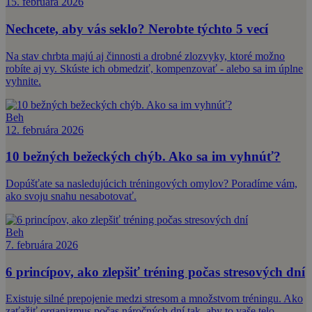
15. februára 2026
Nechcete, aby vás seklo? Nerobte týchto 5 vecí
Na stav chrbta majú aj činnosti a drobné zlozvyky, ktoré možno
robíte aj vy. Skúste ich obmedziť, kompenzovať - alebo sa im úplne
vyhnite.
Beh
12. februára 2026
10 bežných bežeckých chýb. Ako sa im vyhnúť?
Dopúšťate sa nasledujúcich tréningových omylov? Poradíme vám,
ako svoju snahu nesabotovať.
Beh
7. februára 2026
6 princípov, ako zlepšiť tréning počas stresových dní
Existuje silné prepojenie medzi stresom a množstvom tréningu. Ako
zaťažiť organizmus počas náročných dní tak, aby to vaše telo