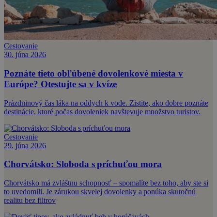
Cestovanie
30. júna 2026
Poznáte tieto obľúbené dovolenkové miesta v
Európe? Otestujte sa v kvíze
Prázdninový čas láka na oddych k vode. Zistite, ako dobre poznáte
destinácie, ktoré počas dovoleniek navštevuje množstvo turistov.
Cestovanie
29. júna 2026
Chorvátsko: Sloboda s príchuťou mora
Chorvátsko má zvláštnu schopnosť – spomalíte bez toho, aby ste si
to uvedomili. Je zárukou skvelej dovolenky a ponúka skutočnú
realitu bez filtrov