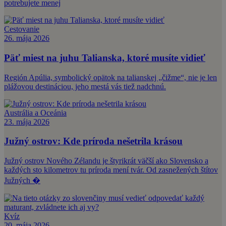
potrebujete menej
Cestovanie
26. mája 2026
Päť miest na juhu Talianska, ktoré musíte vidieť
Región Apúlia, symbolický opätok na talianskej „čižme“, nie je len
plážovou destináciou, jeho mestá vás tiež nadchnú.
Austrália a Oceánia
23. mája 2026
Južný ostrov: Kde príroda nešetrila krásou
Južný ostrov Nového Zélandu je štyrikrát väčší ako Slovensko a
každých sto kilometrov tu príroda mení tvár. Od zasnežených štítov
Južných �
Kvíz
20. mája 2026