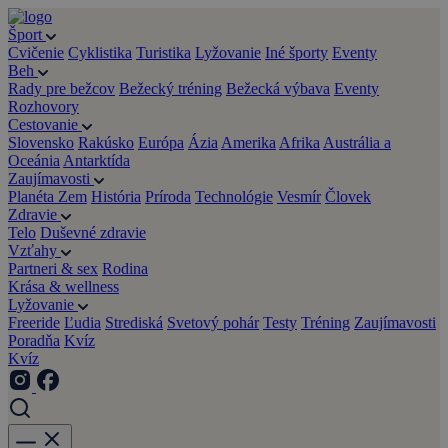
Šport
Cvičenie
Cyklistika
Turistika
Lyžovanie
Iné športy
Eventy
Beh
Rady pre bežcov
Bežecký tréning
Bežecká výbava
Eventy
Rozhovory
Cestovanie
Slovensko
Rakúsko
Európa
Ázia
Amerika
Afrika
Austrália a
Oceánia
Antarktída
Zaujímavosti
Planéta Zem
História
Príroda
Technológie
Vesmír
Človek
Zdravie
Telo
Duševné zdravie
Vzťahy
Partneri & sex
Rodina
Krása & wellness
Lyžovanie
Freeride
Ľudia
Strediská
Svetový pohár
Testy
Tréning
Zaujímavosti
Poradňa
Kvíz
Kvíz