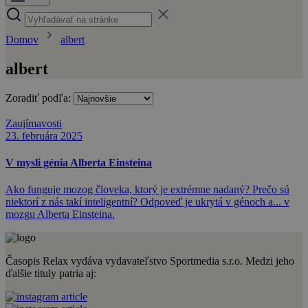
Domov
albert
albert
Zoradiť podľa:
Zaujímavosti
23. februára 2025
V mysli génia Alberta Einsteina
Ako funguje mozog človeka, ktorý je extrémne nadaný? Prečo sú
niektorí z nás takí inteligentní? Odpoveď je ukrytá v génoch a... v
mozgu Alberta Einsteina.
Časopis Relax vydáva vydavateľstvo Sportmedia s.r.o. Medzi jeho
ďalšie tituly patria aj: