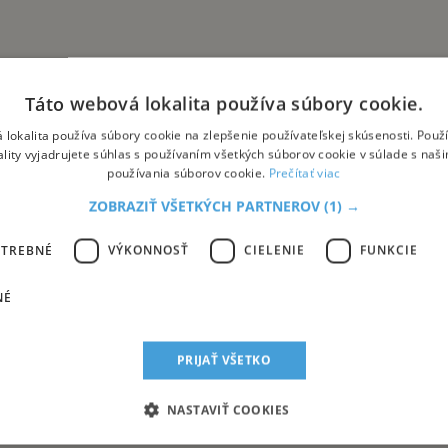
Táto webová lokalita používa súbory cookie.
 lokalita používa súbory cookie na zlepšenie používateľskej skúsenosti. Použ
ality vyjadrujete súhlas s používaním všetkých súborov cookie v súlade s naš
používania súborov cookie.
Prečítať viac
ZOBRAZIŤ VŠETKÝCH PARTNEROV
(1) →
 ako takému.
OTREBNÉ
VÝKONNOSŤ
CIELENIE
FUNKCIE
NÉ
e tituly patria aj:
PRIJAŤ VŠETKO
NASTAVIŤ COOKIES