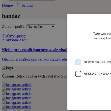
Domov
bandáž
bandáž
Zoradiť podľa:
Táto webová
Tlačové správy
webovej lok
2. októbra 2022
Nielen pre crossfit športovcov, ale vhodné pre akýkoľvek šport
Obchod DeltaStore.sk vznikol na základe lásky k crossfitu a cvičeniu
NEVYHNUTNE P
NEKLASIFIKOVA
Časopis Relax vydáva vydavateľstvo Sportmedia s.r.o. Medzi jeho ďalši