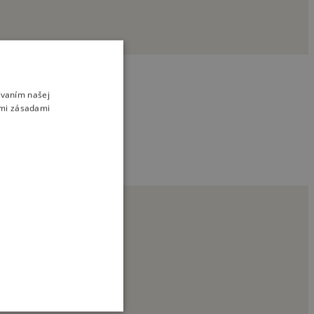
ívaním našej
imi zásadami