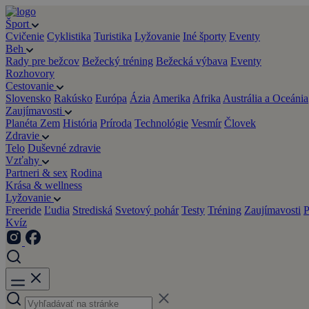
Šport
Cvičenie
Cyklistika
Turistika
Lyžovanie
Iné športy
Eventy
Beh
Rady pre bežcov
Bežecký tréning
Bežecká výbava
Eventy
Rozhovory
Cestovanie
Slovensko
Rakúsko
Európa
Ázia
Amerika
Afrika
Austrália a Oceánia
Zaujímavosti
Planéta Zem
História
Príroda
Technológie
Vesmír
Človek
Zdravie
Telo
Duševné zdravie
Vzťahy
Partneri & sex
Rodina
Krása & wellness
Lyžovanie
Freeride
Ľudia
Strediská
Svetový pohár
Testy
Tréning
Zaujímavosti
P
Kvíz