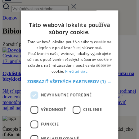
Domov
Bibione
Táto webová lokalita používa
Bibione
súbory cookie.
Táto webová lokalita používa súbory cookie na
Zoradiť podľa:
zlepšenie používateľskej skúsenosti.
Používaním našej webovej lokality vyjadrujete
Cestovanie
súhlas s používaním všetkých súborov cookie v
17. apríla 2025
súlade s našimi zásadami používania súborov
cookie.
Prečítať viac
Cyklistika s výhľadom na more: raj pre rodinnú dovolenku na
bicykloch
ZOBRAZIŤ VŠETKÝCH PARTNEROV
(1) →
Nájsť správnu rovnováhu medzi relaxom a pohybom počas rodinnej
NEVYHNUTNE POTREBNÉ
dovolenky je výzvou. Celé dni strávené na pláži sa môžu stať
monotónnymi, zatiaľ čo príliš športová dovolenka môže unaviť
najmä najmenších.
VÝKONNOSŤ
CIELENIE
FUNKCIE
Časopis Relax vydáva vydavateľstvo Sportmedia s.r.o. Medzi jeho
ďalšie tituly patria aj:
NEKLASIFIKOVANÉ