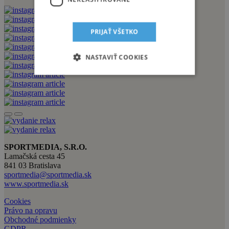
PRIJAŤ VŠETKO
NASTAVIŤ COOKIES
SPORTMEDIA, S.R.O.
Lamačská cesta 45
841 03 Bratislava
sportmedia@sportmedia.sk
www.sportmedia.sk
Cookies
Právo na opravu
Obchodné podmienky
GDPR