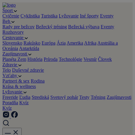
Šport
Cvičenie
Cyklistika
Turistika
Lyžovanie
Iné športy
Eventy
Beh
Rady pre bežcov
Bežecký tréning
Bežecká výbava
Eventy
Rozhovory
Cestovanie
Slovensko
Rakúsko
Európa
Ázia
Amerika
Afrika
Austrália a
Oceánia
Antarktída
Zaujímavosti
Planéta Zem
História
Príroda
Technológie
Vesmír
Človek
Zdravie
Telo
Duševné zdravie
Vzťahy
Partneri & sex
Rodina
Krása & wellness
Lyžovanie
Freeride
Ľudia
Strediská
Svetový pohár
Testy
Tréning
Zaujímavosti
Poradňa
Kvíz
Kvíz