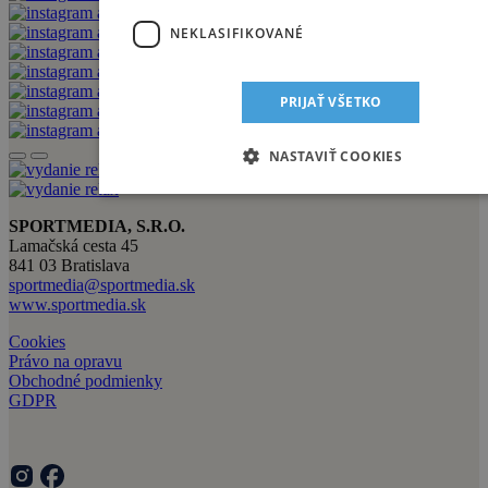
NEKLASIFIKOVANÉ
PRIJAŤ VŠETKO
NASTAVIŤ COOKIES
SPORTMEDIA, S.R.O.
Lamačská cesta 45
841 03 Bratislava
sportmedia@sportmedia.sk
www.sportmedia.sk
Cookies
Právo na opravu
Obchodné podmienky
GDPR