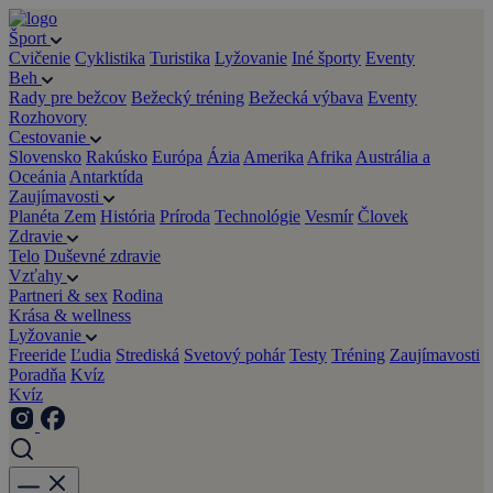
Šport
Cvičenie
Cyklistika
Turistika
Lyžovanie
Iné športy
Eventy
Beh
Rady pre bežcov
Bežecký tréning
Bežecká výbava
Eventy
Rozhovory
Cestovanie
Slovensko
Rakúsko
Európa
Ázia
Amerika
Afrika
Austrália a
Oceánia
Antarktída
Zaujímavosti
Planéta Zem
História
Príroda
Technológie
Vesmír
Človek
Zdravie
Telo
Duševné zdravie
Vzťahy
Partneri & sex
Rodina
Krása & wellness
Lyžovanie
Freeride
Ľudia
Strediská
Svetový pohár
Testy
Tréning
Zaujímavosti
Poradňa
Kvíz
Kvíz