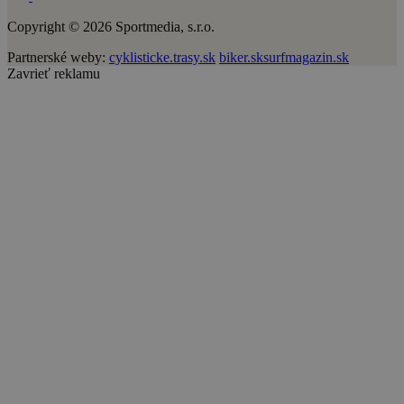
Copyright © 2026 Sportmedia, s.r.o.
Partnerské weby:
cyklisticke.trasy.sk
biker.sk
surfmagazin.sk
Zavrieť reklamu