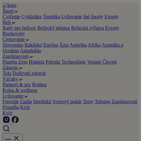
Šport
Cvičenie
Cyklistika
Turistika
Lyžovanie
Iné športy
Eventy
Beh
Rady pre bežcov
Bežecký tréning
Bežecká výbava
Eventy
Rozhovory
Cestovanie
Slovensko
Rakúsko
Európa
Ázia
Amerika
Afrika
Austrália a
Oceánia
Antarktída
Zaujímavosti
Planéta Zem
História
Príroda
Technológie
Vesmír
Človek
Zdravie
Telo
Duševné zdravie
Vzťahy
Partneri & sex
Rodina
Krása & wellness
Lyžovanie
Freeride
Ľudia
Strediská
Svetový pohár
Testy
Tréning
Zaujímavosti
Poradňa
Kvíz
Kvíz