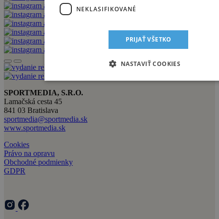
NEKLASIFIKOVANÉ
PRIJAŤ VŠETKO
NASTAVIŤ COOKIES
SPORTMEDIA, S.R.O.
Lamačská cesta 45
841 03 Bratislava
sportmedia@sportmedia.sk
www.sportmedia.sk
Cookies
Právo na opravu
Obchodné podmienky
GDPR