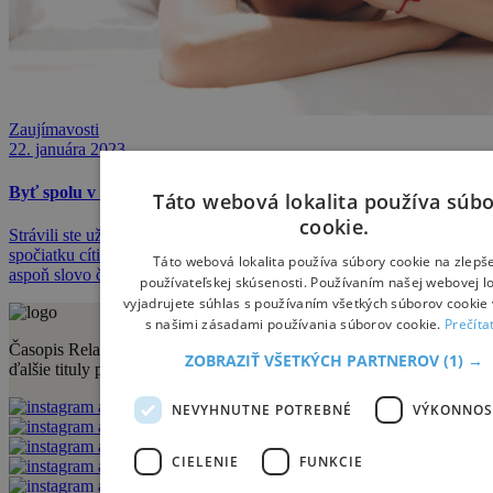
Zaujímavosti
22. januára 2023
Byť spolu v tichosti: áno alebo nie?
Táto webová lokalita používa súb
cookie.
Strávili ste už vedľa niekoho dlhší čas v úplnom tichu? Možno ste
spočiatku cítili nepohodlie, kým ste sa zbavili potreby prehodiť
Táto webová lokalita používa súbory cookie na zlepš
aspoň slovo či dve a zavalila vás vlna pokojnej introspekcie.
používateľskej skúsenosti. Používaním našej webovej lo
vyjadrujete súhlas s používaním všetkých súborov cookie 
s našimi zásadami používania súborov cookie.
Prečíta
Časopis Relax vydáva vydavateľstvo Sportmedia s.r.o. Medzi jeho
ZOBRAZIŤ VŠETKÝCH PARTNEROV
(1) →
ďalšie tituly patria aj:
NEVYHNUTNE POTREBNÉ
VÝKONNOS
CIELENIE
FUNKCIE