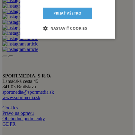
PRIJAŤ VŠETKO
NASTAVIŤ COOKIES
SPORTMEDIA, S.R.O.
Lamačská cesta 45
841 03 Bratislava
sportmedia@sportmedia.sk
www.sportmedia.sk
Cookies
Právo na opravu
Obchodné podmienky
GDPR