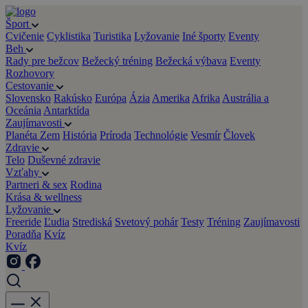
Šport
Cvičenie
Cyklistika
Turistika
Lyžovanie
Iné športy
Eventy
Beh
Rady pre bežcov
Bežecký tréning
Bežecká výbava
Eventy
Rozhovory
Cestovanie
Slovensko
Rakúsko
Európa
Ázia
Amerika
Afrika
Austrália a
Oceánia
Antarktída
Zaujímavosti
Planéta Zem
História
Príroda
Technológie
Vesmír
Človek
Zdravie
Telo
Duševné zdravie
Vzťahy
Partneri & sex
Rodina
Krása & wellness
Lyžovanie
Freeride
Ľudia
Strediská
Svetový pohár
Testy
Tréning
Zaujímavosti
Poradňa
Kvíz
Kvíz