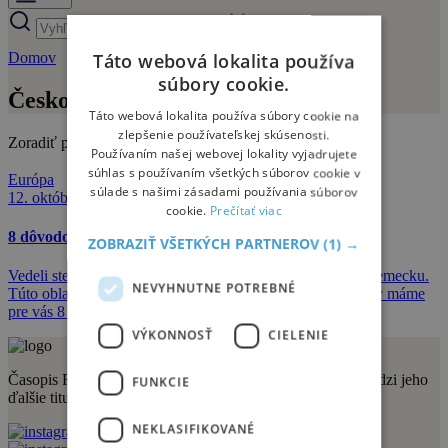
Domov
Českosaské Švýcarsko
Táto webová lokalita používa
súbory cookie.
Českosaské Švýcarsko
Táto webová lokalita používa súbory cookie na
zlepšenie používateľskej skúsenosti.
Zoradiť podľa:
Používaním našej webovej lokality vyjadrujete
súhlas s používaním všetkých súborov cookie v
Európa
súlade s našimi zásadami používania súborov
12. októbra 2021
cookie.
Prečítať viac
8 dôvodov, prečo navštíviť Českosaské Švýcarsko
ZOBRAZIŤ VŠETKÝCH PARTNEROV
(1) →
Vedeli ste, že Švajčiarsko je aj v Česku? A dokonca aj v Nemecku.
NEVYHNUTNE POTREBNÉ
Túto oblasť charakterizujú výnimočné prírodné úkazy a my máme
pre vás 8 dôvodov, prečo sa sem vybrať.
VÝKONNOSŤ
CIELENIE
Časopis Relax vydáva vydavateľstvo Sportmedia s.r.o. Medzi jeho
FUNKCIE
ďalšie tituly patria aj:
NEKLASIFIKOVANÉ