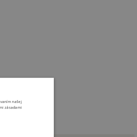
bivé.
ívaním našej
imi zásadami