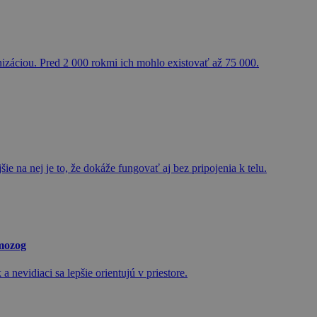
izáciou. Pred 2 000 rokmi ich mohlo existovať až 75 000.
e na nej je to, že dokáže fungovať aj bez pripojenia k telu.
 mozog
nevidiaci sa lepšie orientujú v priestore.