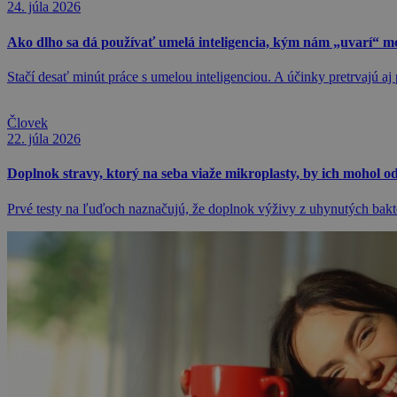
24. júla 2026
Ako dlho sa dá používať umelá inteligencia, kým nám „uvarí“ m
Stačí desať minút práce s umelou inteligenciou. A účinky pretrvajú aj
Človek
22. júla 2026
Doplnok stravy, ktorý na seba viaže mikroplasty, by ich mohol od
Prvé testy na ľuďoch naznačujú, že doplnok výživy z uhynutých bakté