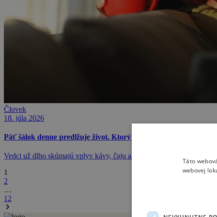
Človek
18. júla 2026
Päť šálok denne predlžuje život. Ktorý horúci nápoj je najzdravš
Vedci už dlho skúmajú vplyv kávy, čaju a bylinkových nápojov na zdr
Táto webová
webovej lok
1
2
…
12
NEVYHNUTNE P