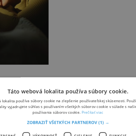
í?
Táto webová lokalita používa súbory cookie.
avie. Výsledky sú prekvapivo konzistentné – a niektoré skutočne pôso
 lokalita používa súbory cookie na zlepšenie používateľskej skúsenosti. Použ
ality vyjadrujete súhlas s používaním všetkých súborov cookie v súlade s naš
používania súborov cookie.
Prečítať viac
ZOBRAZIŤ VŠETKÝCH PARTNEROV
(1) →
OTREBNÉ
VÝKONNOSŤ
CIELENIE
FUNKCIE