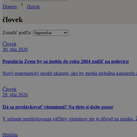
Domov
človek
človek
Zoradiť podľa:
Človek
30. júla 2026
Populácia Zeme by sa mohla do roku 2064 znížiť na polovicu
Nový matematický model ukazuje, ako by mohla globálna katastrofa zn
Človek
28. júla 2026
Dá sa predávkovať vitamínmi? Na tieto si dajte pozor
V prípade predávkovania väčšiny vitamínov nie je dôvod na paniku.
História