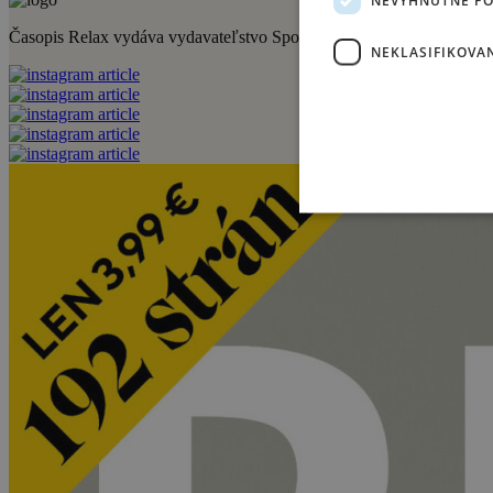
Časopis Relax vydáva vydavateľstvo Sportmedia s.r.o. Medzi jeho ďalši
NEKLASIFIKOVA