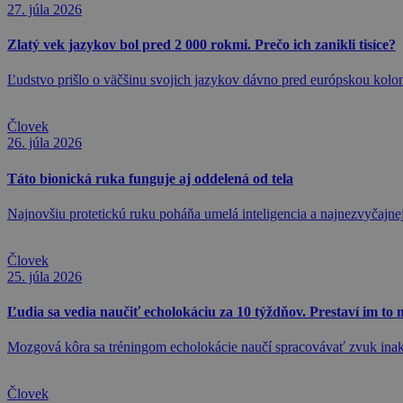
27. júla 2026
Zlatý vek jazykov bol pred 2 000 rokmi. Prečo ich zanikli tisíce?
Ľudstvo prišlo o väčšinu svojich jazykov dávno pred európskou kolon
Človek
26. júla 2026
Táto bionická ruka funguje aj oddelená od tela
Najnovšiu protetickú ruku poháňa umelá inteligencia a najnezvyčajnejši
Človek
25. júla 2026
Ľudia sa vedia naučiť echolokáciu za 10 týždňov. Prestaví im to
Mozgová kôra sa tréningom echolokácie naučí spracovávať zvuk inak a 
Človek