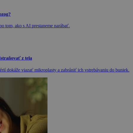
ozog?
 po tom, ako s AI prestaneme narábať.
straňovať z tela
rií dokáže viazať mikroplasty a zabrániť ich vstrebávaniu do buniek.