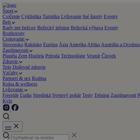
Šport
Cvičenie
Cyklistika
Turistika
Lyžovanie
Iné športy
Eventy
Beh
Rady pre bežcov
Bežecký tréning
Bežecká výbava
Eventy
Rozhovory
Cestovanie
Slovensko
Rakúsko
Európa
Ázia
Amerika
Afrika
Austrália a Oceánia
Zaujímavosti
Planéta Zem
História
Príroda
Technológie
Vesmír
Človek
Zdravie
Telo
Duševné zdravie
Vzťahy
Partneri & sex
Rodina
Krása & wellness
Lyžovanie
Freeride
Ľudia
Strediská
Svetový pohár
Testy
Tréning
Zaujímavosti
P
Kvíz