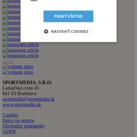
PRIJAŤ VŠETKO
NASTAVIŤ COOKIES
SPORTMEDIA, S.R.O.
Lamačská cesta 45
841 03 Bratislava
sportmedia@sportmedia.sk
www.sportmedia.sk
Cookies
Právo na opravu
Obchodné podmienky
GDPR