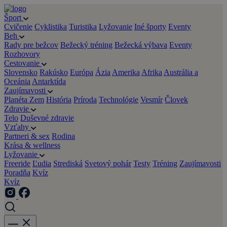
Šport
Cvičenie
Cyklistika
Turistika
Lyžovanie
Iné športy
Eventy
Beh
Rady pre bežcov
Bežecký tréning
Bežecká výbava
Eventy
Rozhovory
Cestovanie
Slovensko
Rakúsko
Európa
Ázia
Amerika
Afrika
Austrália a
Oceánia
Antarktída
Zaujímavosti
Planéta Zem
História
Príroda
Technológie
Vesmír
Človek
Zdravie
Telo
Duševné zdravie
Vzťahy
Partneri & sex
Rodina
Krása & wellness
Lyžovanie
Freeride
Ľudia
Strediská
Svetový pohár
Testy
Tréning
Zaujímavosti
Poradňa
Kvíz
Kvíz