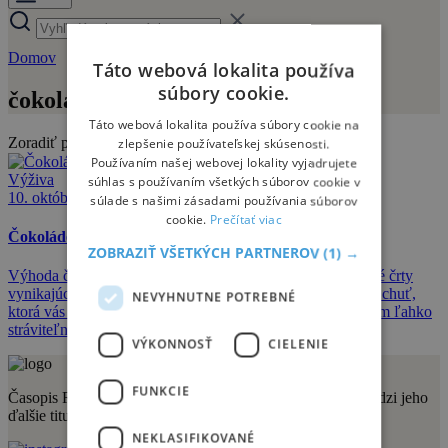
Domov
čokoládové mlieko
Táto webová lokalita používa
súbory cookie.
čokoládové mlieko
Táto webová lokalita používa súbory cookie na
Zoradiť podľa:
zlepšenie používateľskej skúsenosti.
Používaním našej webovej lokality vyjadrujete
Výživa
súhlas s používaním všetkých súborov cookie v
10. októbra 2018
súlade s našimi zásadami používania súborov
cookie.
Prečítať viac
Čokoládové mlieko – dokonalý športový nápoj
ZOBRAZIŤ VŠETKÝCH PARTNEROV
(1) →
Výhoda čokoládového mlieka je v tom, že má dve základné črty
vynikajúceho výživového doplnku športovca. Má výbornú chuť,
NEVYHNUTNE POTREBNÉ
ktorá vás núti dať si ešte pár hltov, a je prirodzeným zdrojom ľahko
stráviteľnej potravy pre svaly.
VÝKONNOSŤ
CIELENIE
FUNKCIE
Časopis Relax vydáva vydavateľstvo Sportmedia s.r.o. Medzi jeho
ďalšie tituly patria aj:
NEKLASIFIKOVANÉ