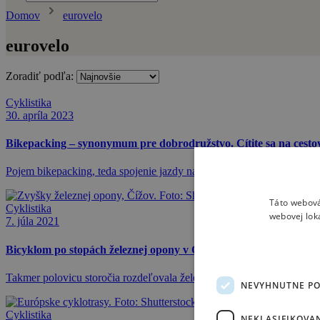
Domov
eurovelo
eurovelo
Zoradiť podľa:
Cyklistika
30. apríla 2023
Bikepacking – synonymum pre dobrodružstvo. Cítite sa na cestov
Pojem bikepacking, teda spojenie jazdy na bicykli a minimalistickéh
Táto webová
Cyklistika
webovej lok
7. júla 2021
Bicyklom po stopách železnej opony v Česku. Najlepšia cyklotra
Takmer polovicu storočia rozdeľovala železná opona Európu na východ 
NEVYHNUTNE P
Cyklistika
NEKLASIFIKOVA