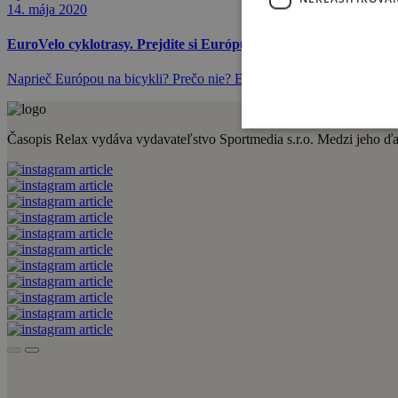
14. mája 2020
EuroVelo cyklotrasy. Prejdite si Európu na bicykli. Tri zo 16 e
Naprieč Európou na bicykli? Prečo nie? Európu prepája zatiaľ 16 dia
Časopis Relax vydáva vydavateľstvo Sportmedia s.r.o. Medzi jeho ďalši