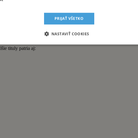
urópskych cyklotrás prechádzajú aj Slovenskom
PRIJAŤ VŠETKO
ľkových cyklotrás, ktoré sa označujú ako EuroVelo. Ktorá je vám najsy
NASTAVIŤ COOKIES
e tituly patria aj: