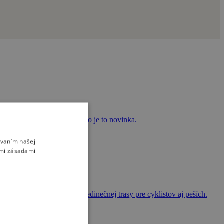
ný čas v prírode, pre iného je to novinka.
ívaním našej
imi zásadami
nie podieľa na budovaní jedinečnej trasy pre cyklistov aj peších.