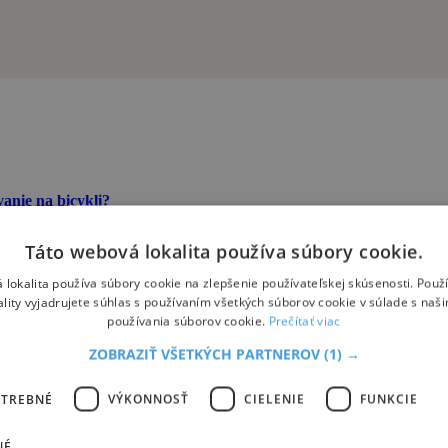
anie na bicykli?
o kempovania, môže byť pre niekoho dobre známy spôsob, ako využiť voľ
Táto webová lokalita používa súbory cookie.
 lokalita používa súbory cookie na zlepšenie používateľskej skúsenosti. Použ
ality vyjadrujete súhlas s používaním všetkých súborov cookie v súlade s naš
používania súborov cookie.
Prečítať viac
sa roku 2021.
ZOBRAZIŤ VŠETKÝCH PARTNEROV
(1) →
a západ. V súčasnosti sa všetkých 16 európskych štátov pozdĺž tejto lí
OTREBNÉ
VÝKONNOSŤ
CIELENIE
FUNKCIE
NÉ