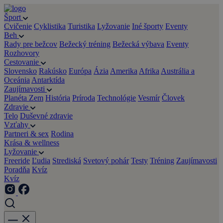
Šport
Cvičenie
Cyklistika
Turistika
Lyžovanie
Iné športy
Eventy
Beh
Rady pre bežcov
Bežecký tréning
Bežecká výbava
Eventy
Rozhovory
Cestovanie
Slovensko
Rakúsko
Európa
Ázia
Amerika
Afrika
Austrália a
Oceánia
Antarktída
Zaujímavosti
Planéta Zem
História
Príroda
Technológie
Vesmír
Človek
Zdravie
Telo
Duševné zdravie
Vzťahy
Partneri & sex
Rodina
Krása & wellness
Lyžovanie
Freeride
Ľudia
Strediská
Svetový pohár
Testy
Tréning
Zaujímavosti
Poradňa
Kvíz
Kvíz