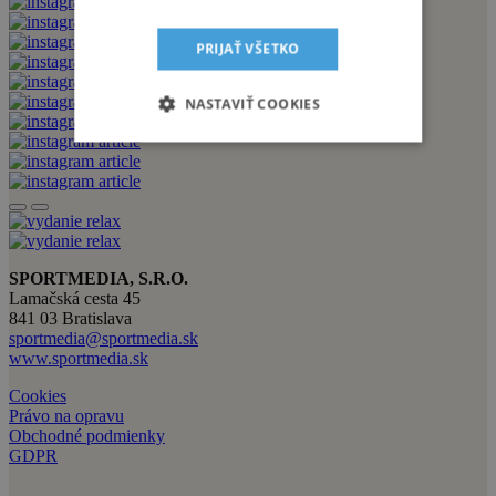
PRIJAŤ VŠETKO
NASTAVIŤ COOKIES
SPORTMEDIA, S.R.O.
Lamačská cesta 45
841 03 Bratislava
sportmedia@sportmedia.sk
www.sportmedia.sk
Cookies
Právo na opravu
Obchodné podmienky
GDPR