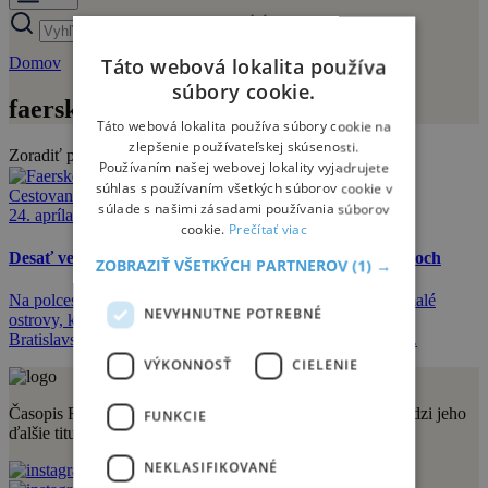
Domov
faerské-ostrovy
Táto webová lokalita používa
súbory cookie.
faerské-ostrovy
Táto webová lokalita používa súbory cookie na
zlepšenie používateľskej skúsenosti.
Zoradiť podľa:
Používaním našej webovej lokality vyjadrujete
súhlas s používaním všetkých súborov cookie v
Cestovanie
súlade s našimi zásadami používania súborov
24. apríla 2023
cookie.
Prečítať viac
Desať vecí, ktoré uvidíte a zažijete na Faerských ostrovoch
ZOBRAZIŤ VŠETKÝCH PARTNEROV
(1) →
Na polceste medzi pevninskou Európou a Islandom ležia malé
NEVYHNUTNE POTREBNÉ
ostrovy, ktoré sú akoby hodené do mora. Sú menšie ako
Bratislavský kraj, no aké sú malé, také sú exotické zároveň.
VÝKONNOSŤ
CIELENIE
Časopis Relax vydáva vydavateľstvo Sportmedia s.r.o. Medzi jeho
FUNKCIE
ďalšie tituly patria aj:
NEKLASIFIKOVANÉ