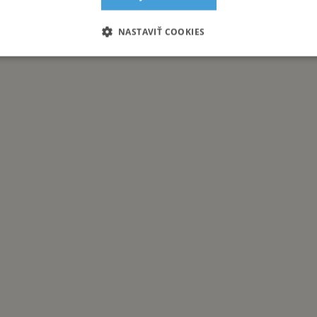
e tituly patria aj:
NASTAVIŤ COOKIES