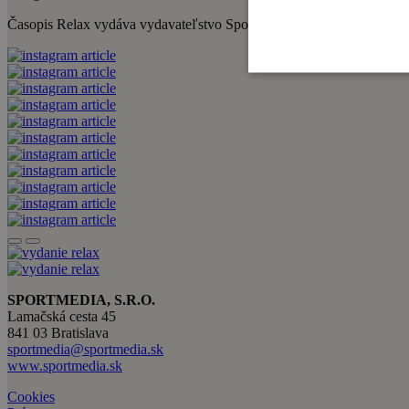
Časopis Relax vydáva vydavateľstvo Sportmedia s.r.o. Medzi jeho ďalši
SPORTMEDIA, S.R.O.
Lamačská cesta 45
841 03 Bratislava
sportmedia@sportmedia.sk
www.sportmedia.sk
Cookies