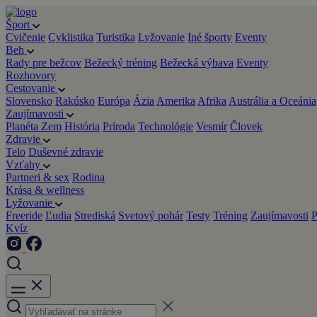
Šport
Cvičenie
Cyklistika
Turistika
Lyžovanie
Iné športy
Eventy
Beh
Rady pre bežcov
Bežecký tréning
Bežecká výbava
Eventy
Rozhovory
Cestovanie
Slovensko
Rakúsko
Európa
Ázia
Amerika
Afrika
Austrália a Oceánia
Zaujímavosti
Planéta Zem
História
Príroda
Technológie
Vesmír
Človek
Zdravie
Telo
Duševné zdravie
Vzťahy
Partneri & sex
Rodina
Krása & wellness
Lyžovanie
Freeride
Ľudia
Strediská
Svetový pohár
Testy
Tréning
Zaujímavosti
P
Kvíz