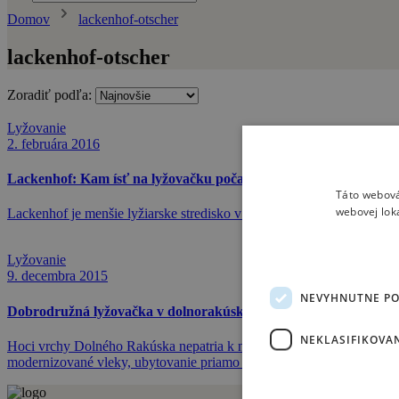
Domov
lackenhof-otscher
lackenhof-otscher
Zoradiť podľa:
Lyžovanie
2. februára 2016
Lackenhof: Kam ísť na lyžovačku počas prázdnin
Táto webová
webovej lok
Lackenhof je menšie lyžiarske stredisko v Rakúsku. Jeho výhodou je o
Lyžovanie
9. decembra 2015
NEVYHNUTNE P
Dobrodružná lyžovačka v dolnorakúskom Mostvierteli
NEKLASIFIKOVA
Hoci vrchy Dolného Rakúska nepatria k najvyšším v Rakúsku, nádherné
modernizované vleky, ubytovanie priamo na svahu, neustále sa rozširu