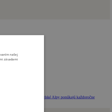
ívaním našej
imi zásadami
tislave.
ás určite získajú. Mostviertelské Alpy ponúkajú každoročne