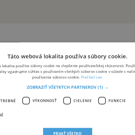
Táto webová lokalita používa súbory cookie.
 lokalita používa súbory cookie na zlepšenie používateľskej skúsenosti. Použ
ality vyjadrujete súhlas s používaním všetkých súborov cookie v súlade s naš
brovské prevýšenie, široké zjazdovky, super zázemie a blízkosť ku Bra
používania súborov cookie.
Prečítať viac
ZOBRAZIŤ VŠETKÝCH PARTNEROV
(1) →
OTREBNÉ
VÝKONNOSŤ
CIELENIE
FUNKCIE
NÉ
 zjazdovky, srdečná atmosféra a vynikajúci pomer ceny a kvality si v
júce siete bežkárskych tratí a zimných chodníkov.
PRIJAŤ VŠETKO