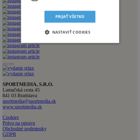
PRIJAŤ VŠETKO
NASTAVIŤ COOKIES
SPORTMEDIA, S.R.O.
Lamačská cesta 45
841 03 Bratislava
sportmedia@sportmedia.sk
www.sportmedia.sk
Cookies
Právo na opravu
Obchodné podmienky
GDPR