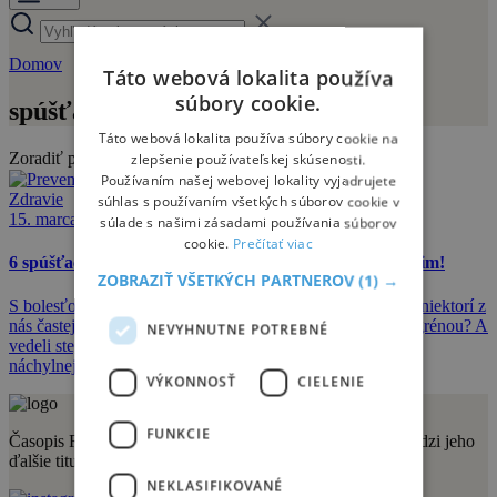
Domov
spúšťače
Táto webová lokalita používa
súbory cookie.
spúšťače
Táto webová lokalita používa súbory cookie na
Zoradiť podľa:
zlepšenie používateľskej skúsenosti.
Používaním našej webovej lokality vyjadrujete
Zdravie
súhlas s používaním všetkých súborov cookie v
15. marca 2017
súlade s našimi zásadami používania súborov
cookie.
Prečítať viac
6 spúšťačov, ktoré stoja za bolesťou hlavy – vyhnite sa im!
ZOBRAZIŤ VŠETKÝCH PARTNEROV
(1) →
S bolesťou hlavy bojujeme všetci. Rozdiel je len v tom, že niektorí z
nás častejšie. Vedeli ste, že až 12 percent populácie trpí migrénou? A
NEVYHNUTNE POTREBNÉ
vedeli ste, že ženy sú (aj) vďaka hormonálnym zmenám
náchylnejšie na bolesti hlavy viac ako muži?
VÝKONNOSŤ
CIELENIE
FUNKCIE
Časopis Relax vydáva vydavateľstvo Sportmedia s.r.o. Medzi jeho
ďalšie tituly patria aj:
NEKLASIFIKOVANÉ