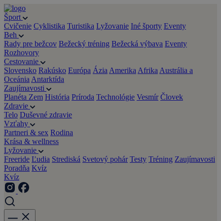
Šport
Cvičenie
Cyklistika
Turistika
Lyžovanie
Iné športy
Eventy
Beh
Rady pre bežcov
Bežecký tréning
Bežecká výbava
Eventy
Rozhovory
Cestovanie
Slovensko
Rakúsko
Európa
Ázia
Amerika
Afrika
Austrália a
Oceánia
Antarktída
Zaujímavosti
Planéta Zem
História
Príroda
Technológie
Vesmír
Človek
Zdravie
Telo
Duševné zdravie
Vzťahy
Partneri & sex
Rodina
Krása & wellness
Lyžovanie
Freeride
Ľudia
Strediská
Svetový pohár
Testy
Tréning
Zaujímavosti
Poradňa
Kvíz
Kvíz