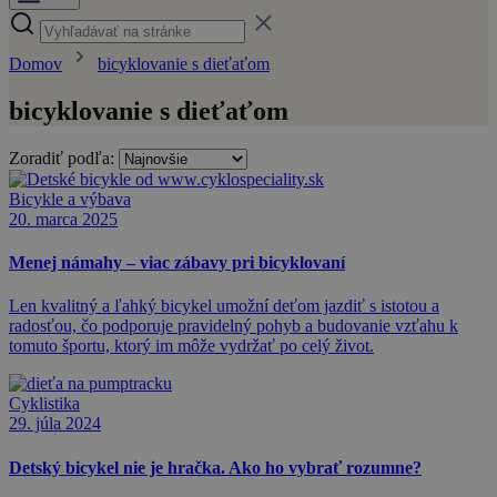
Domov
bicyklovanie s dieťaťom
bicyklovanie s dieťaťom
Zoradiť podľa:
Bicykle a výbava
20. marca 2025
Menej námahy – viac zábavy pri bicyklovaní
Len kvalitný a ľahký bicykel umožní deťom jazdiť s istotou a
radosťou, čo podporuje pravidelný pohyb a budovanie vzťahu k
tomuto športu, ktorý im môže vydržať po celý život.
Cyklistika
29. júla 2024
Detský bicykel nie je hračka. Ako ho vybrať rozumne?