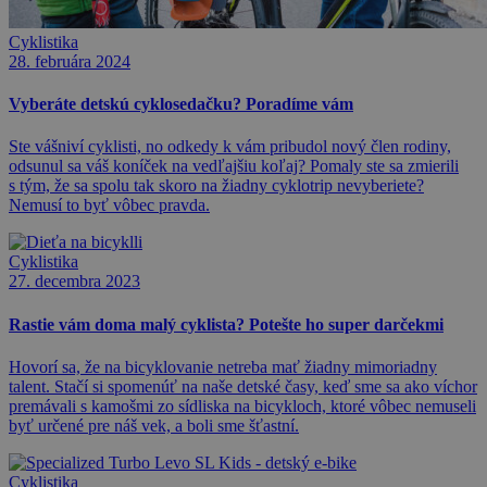
Cyklistika
28. februára 2024
Vyberáte detskú cyklosedačku? Poradíme vám
Ste vášniví cyklisti, no odkedy k vám pribudol nový člen rodiny,
odsunul sa váš koníček na vedľajšiu koľaj? Pomaly ste sa zmierili
s tým, že sa spolu tak skoro na žiadny cyklotrip nevyberiete?
Nemusí to byť vôbec pravda.
Cyklistika
27. decembra 2023
Rastie vám doma malý cyklista? Potešte ho super darčekmi
Hovorí sa, že na bicyklovanie netreba mať žiadny mimoriadny
talent. Stačí si spomenúť na naše detské časy, keď sme sa ako víchor
premávali s kamošmi zo sídliska na bicykloch, ktoré vôbec nemuseli
byť určené pre náš vek, a boli sme šťastní.
Cyklistika