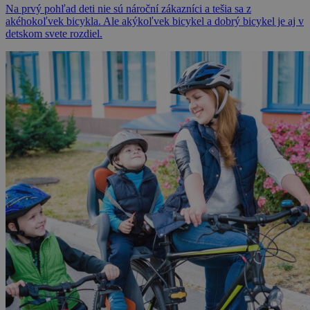
Na prvý pohľad deti nie sú nároční zákazníci a tešia sa z
akéhokoľvek bicykla. Ale akýkoľvek bicykel a dobrý bicykel je aj v
detskom svete rozdiel.