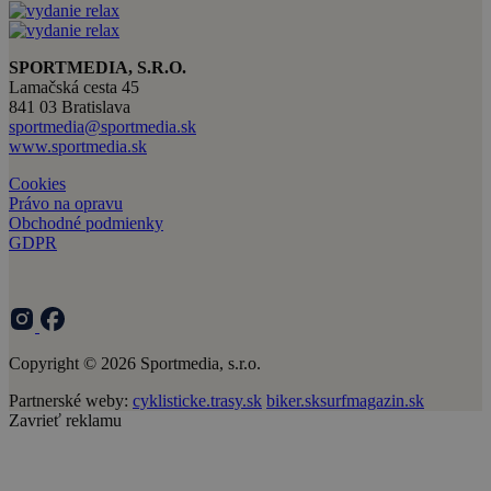
SPORTMEDIA, S.R.O.
Lamačská cesta 45
841 03 Bratislava
sportmedia@sportmedia.sk
www.sportmedia.sk
Cookies
Právo na opravu
Obchodné podmienky
GDPR
Copyright © 2026 Sportmedia, s.r.o.
Partnerské weby:
cyklisticke.trasy.sk
biker.sk
surfmagazin.sk
Zavrieť reklamu