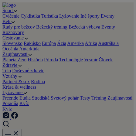
Šport
Cvičenie
Cyklistika
Turistika
Lyžovanie
Iné športy
Eventy
Beh
Rady pre bežcov
Bežecký tréning
Bežecká výbava
Eventy
Rozhovory
Cestovanie
Slovensko
Rakúsko
Európa
Ázia
Amerika
Afrika
Austrália a
Oceánia
Antarktída
Zaujímavosti
Planéta Zem
História
Príroda
Technológie
Vesmír
Človek
Zdravie
Telo
Duševné zdravie
Vzťahy
Partneri & sex
Rodina
Krása & wellness
Lyžovanie
Freeride
Ľudia
Strediská
Svetový pohár
Testy
Tréning
Zaujímavosti
Poradňa
Kvíz
Kvíz