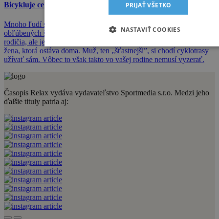
Bicykluje celá rodina – už odmalička!
PRIJAŤ VŠETKO
Mnoho ľudí sa po narodení potomka na chvíľu vzdá svojich
NASTAVIŤ COOKIES
obľúbených športových aktivít. Teda, možno sa ho nevzdajú obaja
rodičia, ale jeden isto. Obvykle to je najmä pri novorodeniatkach
žena, ktorá ostáva doma. Muž, ten „šťastnejši”, si chodí cyklotrasy
užívať sám. Vôbec to však takto vo vašej rodine nemusí vyzerať.
Časopis Relax vydáva vydavateľstvo Sportmedia s.r.o. Medzi jeho
ďalšie tituly patria aj: