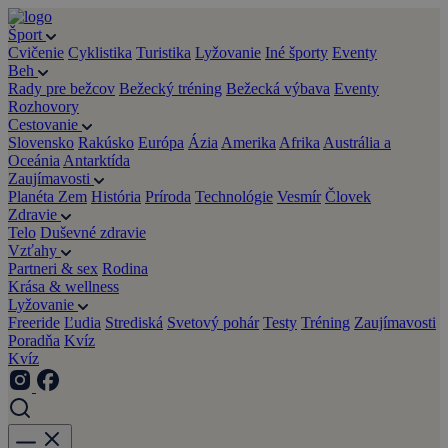
Šport
Cvičenie
Cyklistika
Turistika
Lyžovanie
Iné športy
Eventy
Beh
Rady pre bežcov
Bežecký tréning
Bežecká výbava
Eventy
Rozhovory
Cestovanie
Slovensko
Rakúsko
Európa
Ázia
Amerika
Afrika
Austrália a
Oceánia
Antarktída
Zaujímavosti
Planéta Zem
História
Príroda
Technológie
Vesmír
Človek
Zdravie
Telo
Duševné zdravie
Vzťahy
Partneri & sex
Rodina
Krása & wellness
Lyžovanie
Freeride
Ľudia
Strediská
Svetový pohár
Testy
Tréning
Zaujímavosti
Poradňa
Kvíz
Kvíz