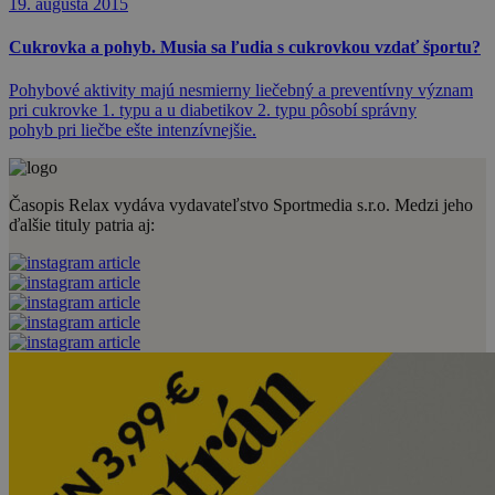
19. augusta 2015
Cukrovka a pohyb. Musia sa ľudia s cukrovkou vzdať športu?
Pohybové aktivity majú nesmierny liečebný a preventívny význam
pri cukrovke 1. typu a u diabetikov 2. typu pôsobí správny
pohyb pri liečbe ešte intenzívnejšie.
Časopis Relax vydáva vydavateľstvo Sportmedia s.r.o. Medzi jeho
ďalšie tituly patria aj: