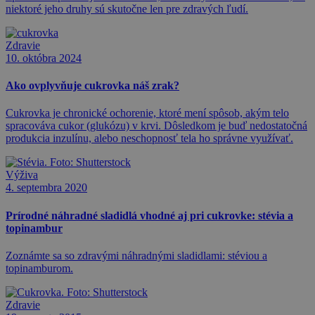
niektoré jeho druhy sú skutočne len pre zdravých ľudí.
Zdravie
10. októbra 2024
Ako ovplyvňuje cukrovka náš zrak?
Cukrovka je chronické ochorenie, ktoré mení spôsob, akým telo
spracováva cukor (glukózu) v krvi. Dôsledkom je buď nedostatočná
produkcia inzulínu, alebo neschopnosť tela ho správne využívať.
Výživa
4. septembra 2020
Prírodné náhradné sladidlá vhodné aj pri cukrovke: stévia a
topinambur
Zoznámte sa so zdravými náhradnými sladidlami: stéviou a
topinamburom.
Zdravie