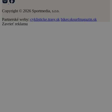
Copyright © 2026 Sportmedia, s.r.o.
Partnerské weby:
cyklisticke.trasy.sk
biker.sk
surfmagazin.sk
Zavrieť reklamu