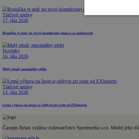
Tlačové správy
17. júla 2026
Rosnička je späť po prvej komplexnej obnove za polstoročie
Novinky
16. júla 2026
Malý rituál, maximálny efekt
Tlačové správy
13. júla 2026
Letná výbava na šport aj oddych pri vode od EXIsportu
Časopis Relax vydáva vydavateľstvo Sportmedia s.r.o. Medzi jeho ďalši