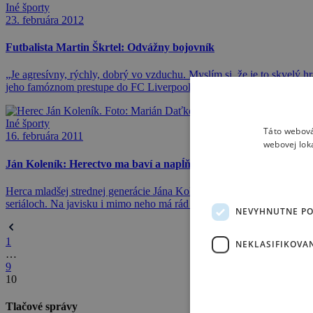
Iné športy
23. februára 2012
Futbalista Martin Škrtel: Odvážny bojovník
„Je agresívny, rýchly, dobrý vo vzduchu. Myslím si, že je to skvelý h
jeho famóznom prestupe do FC Liverpool začiatkom roka 2008. Ako 
Iné športy
Táto webová
16. februára 2011
webovej lok
Ján Koleník: Herectvo ma baví a napĺňa
Herca mladšej strednej generácie Jána Koleníka (31) poznáme z telev
seriáloch. Na javisku i mimo neho má rád pohyb a aktivitu.
NEVYHNUTNE P
1
NEKLASIFIKOVA
…
9
10
Tlačové správy