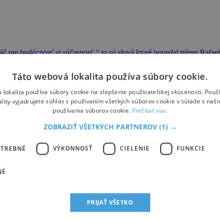
ráč pre budúcnosť aj súčasnosť,“ to sú slová ktoré povedal tréner Rafae
sa má Martin dnes?
Táto webová lokalita používa súbory cookie.
 lokalita používa súbory cookie na zlepšenie používateľskej skúsenosti. Použ
ality vyjadrujete súhlas s používaním všetkých súborov cookie v súlade s naš
používania súborov cookie.
Prečítať viac
ZOBRAZIŤ VŠETKÝCH PARTNEROV
(1) →
íznej obrazovky a zo Slovenského národného divadla, kde pôsobí už nie
OTREBNÉ
VÝKONNOSŤ
CIELENIE
FUNKCIE
NÉ
PRIJAŤ VŠETKO