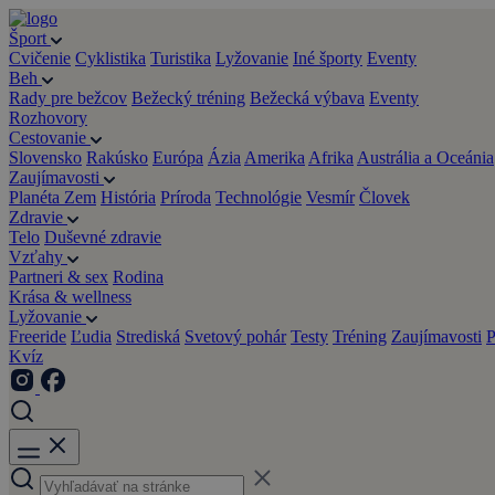
Šport
Cvičenie
Cyklistika
Turistika
Lyžovanie
Iné športy
Eventy
Beh
Rady pre bežcov
Bežecký tréning
Bežecká výbava
Eventy
Rozhovory
Cestovanie
Slovensko
Rakúsko
Európa
Ázia
Amerika
Afrika
Austrália a Oceánia
Zaujímavosti
Planéta Zem
História
Príroda
Technológie
Vesmír
Človek
Zdravie
Telo
Duševné zdravie
Vzťahy
Partneri & sex
Rodina
Krása & wellness
Lyžovanie
Freeride
Ľudia
Strediská
Svetový pohár
Testy
Tréning
Zaujímavosti
P
Kvíz