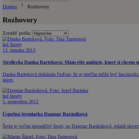
Domov
Rozhovory
Rozhovory
Zoradiť podla:
Iné športy
13. januára 2013
Strelkyňa Danka Barteková: Mám ešte ambície, ktoré si chcem s
Danka Barteková dokázala ľuďom, že aj streľba môže byť fascinujúca
skeet.
Iné športy
5. septembra 2012
Úspešná šermiarka Dagmar Barániková
Šerm je veľmi netradičný šport, no Dagmar Barániková, mladá slovens