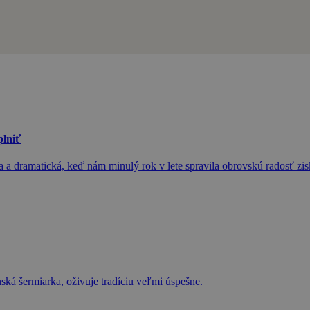
plniť
 a dramatická, keď nám minulý rok v lete spravila obrovskú radosť zi
ká šermiarka, oživuje tradíciu veľmi úspešne.