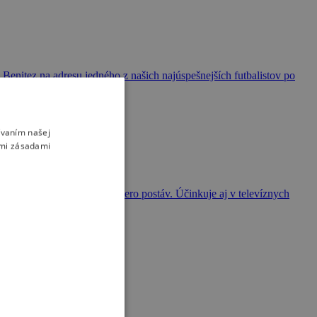
l Benitez na adresu jedného z našich najúspešnejších futbalistov po
ívaním našej
imi zásadami
koľko rokov a stvárnil viacero postáv. Účinkuje aj v televíznych