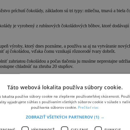
stvo príchutí čokolády, základom sú tri typy: mliečna, tmavá a biela 
čokolády je vyrobený z rubínových čokoládových bôbov, ktoré dodávajú 
peň výroby, ktorý dnes poznáme, a používa sa aj na vytváranie novýc
niť aj čokoládou, vďaka čomu vznikajú rôznorodé tvary dobrôt.
plniť zahriatou čokoládou a počas tlačenia ju musíme neprestajne udržia
 postupne chladnúť na zhruba 20 stupňov.
Táto webová lokalita používa súbory cookie.
 lokalita používa súbory cookie na zlepšenie používateľskej skúsenosti. Použ
ality vyjadrujete súhlas s používaním všetkých súborov cookie v súlade s naš
používania súborov cookie.
Prečítať viac
difikovaná čokoláda
#kakaovník
#menej cukru
#rubínová čokoláda
#v
ZOBRAZIŤ VŠETKÝCH PARTNEROV
(1) →
difikovaná čokoláda
#kakaovník
#menej cukru
#rubínová čokoláda
#v
OTREBNÉ
VÝKONNOSŤ
CIELENIE
FUNKCIE