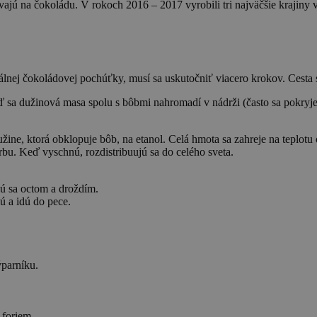
vajú na čokoládu. V rokoch 2016 – 2017 vyrobili tri najväčšie krajin
nej čokoládovej pochúťky, musí sa uskutočniť viacero krokov. Cesta sa
ď sa dužinová masa spolu s bôbmi nahromadí v nádrži (často sa pokryje
žine, ktorá obklopuje bôb, na etanol. Celá hmota sa zahreje na teplot
bu. Keď vyschnú, rozdistribuujú sa do celého sveta.
jú sa octom a droždím.
ú a idú do pece.
parníku.
 foriem.