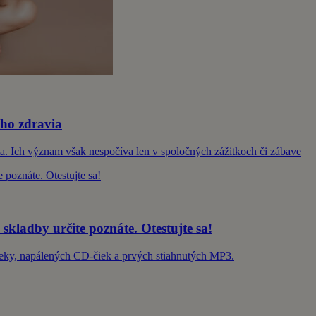
šho zdravia
vota. Ich význam však nespočíva len v spoločných zážitkoch či zábave
 skladby určite poznáte. Otestujte sa!
Deky, napálených CD-čiek a prvých stiahnutých MP3.