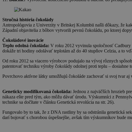
Stručná história čokolády
Antropológovia z Univerzity v Britskej Kolumbii našli dôkazy, že ka
Západní objavitelia z bôbov vytvorili pevnú čokoládu, po ktorej dopyt 
Čokoládové inovácie
Teplu odolná čokoláda:
V roku 2012 vyvinula spoločnosť Cadbury no
dokáže tri hodiny odolávať teplotám až do 40 stupňov Celzia, a to v
Od roku 2012 sa viacero výrobcov podujalo na vývoj rôznych spôsobo
patentovať techniku výroby čokolády odolnej proti teplu – dosiahne 
Povrchovo aktívne látky umožňujú čokoláde zachovať si svoj tvar aj 
Geneticky modifikovaná čokoláda:
Jednou z najväčších hrozieb pr
nákaza ešte pred tým, ako môžu dávať úrodu. Výskumníci z Pennsylvá
technike sa dočítate v článku Genetická revolúcia na str. 26).
Fungovalo by to tak, že z DNA rastliny by sa odstránila genetická se
darí bojovať s chorobou úspešnejšie, avšak tím výskumníkov bude mus