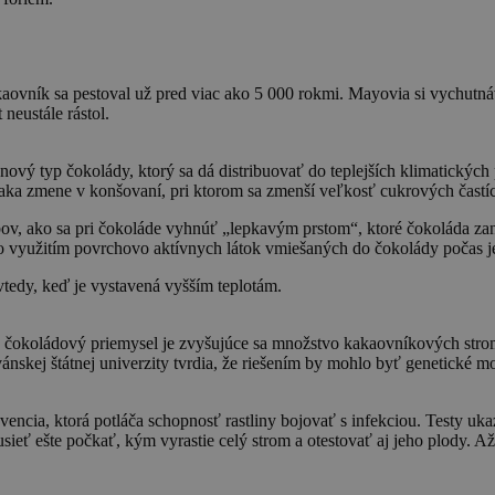
kaovník sa pestoval už pred viac ako 5 000 rokmi. Mayovia si vychutná
neustále rástol.
vý typ čokolády, ktorý sa dá distribuovať do teplejších klimatických
ďaka zmene v konšovaní, pri ktorom sa zmenší veľkosť cukrových častí
v, ako sa pri čokoláde vyhnúť „lepkavým prstom“, ktoré čokoláda zane
to využitím povrchovo aktívnych látok vmiešaných do čokolády počas j
vtedy, keď je vystavená vyšším teplotám.
e čokoládový priemysel je zvyšujúce sa množstvo kakaovníkových strom
nskej štátnej univerzity tvrdia, že riešením by mohlo byť genetické 
kvencia, ktorá potláča schopnosť rastliny bojovať s infekciou. Testy uk
ieť ešte počkať, kým vyrastie celý strom a otestovať aj jeho plody. A