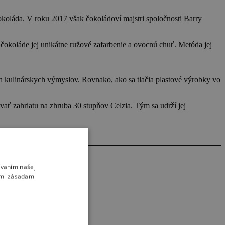
čokoláda. V roku 2017 však čokoládoví majstri spoločnosti Barry
čokoláde jej unikátne ružové zafarbenie a ovocnú chuť. Metóda jej
h kulinárskych výmyslov. Rovnako, ako sa tlačia plastové výrobky vo
vať zahriatu na zhruba 30 stupňov Celzia. Tým sa udrží jej
ívaním našej
imi zásadami
ýroba čokolády
ýroba čokolády