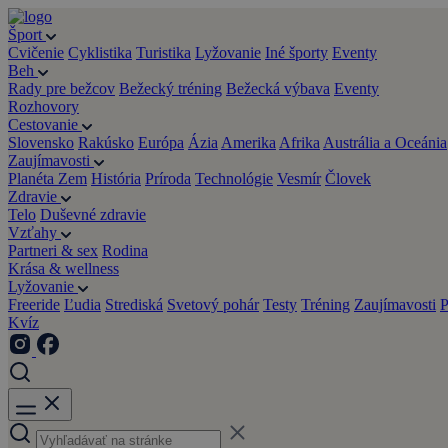
Šport
Cvičenie
Cyklistika
Turistika
Lyžovanie
Iné športy
Eventy
Beh
Rady pre bežcov
Bežecký tréning
Bežecká výbava
Eventy
Rozhovory
Cestovanie
Slovensko
Rakúsko
Európa
Ázia
Amerika
Afrika
Austrália a Oceánia
Zaujímavosti
Planéta Zem
História
Príroda
Technológie
Vesmír
Človek
Zdravie
Telo
Duševné zdravie
Vzťahy
Partneri & sex
Rodina
Krása & wellness
Lyžovanie
Freeride
Ľudia
Strediská
Svetový pohár
Testy
Tréning
Zaujímavosti
P
Kvíz