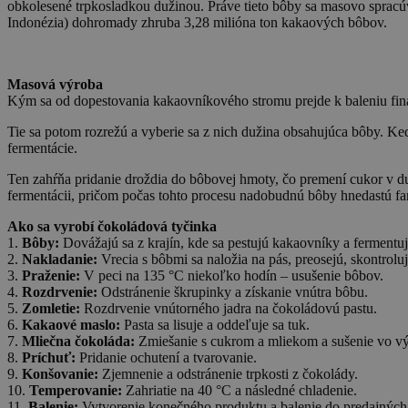
obkolesené trpkosladkou dužinou. Práve tieto bôby sa masovo spracú
Indonézia) dohromady zhruba 3,28 milióna ton kakaových bôbov.
Masová výroba
Kým sa od dopestovania kakaovníkového stromu prejde k baleniu finál
Tie sa potom rozrežú a vyberie sa z nich dužina obsahujúca bôby. Ke
fermentácie.
Ten zahŕňa pridanie droždia do bôbovej hmoty, čo premení cukor v du
fermentácii, pričom počas tohto procesu nadobudnú bôby hnedastú far
Ako sa vyrobí čokoládová tyčinka
1.
Bôby:
Dovážajú sa z krajín, kde sa pestujú kakaovníky a fermentu
2.
Nakladanie:
Vrecia s bôbmi sa naložia na pás, preosejú, skontroluj
3.
Praženie:
V peci na 135 °C niekoľko hodín – usušenie bôbov.
4.
Rozdrvenie:
Odstránenie škrupinky a získanie vnútra bôbu.
5.
Zomletie:
Rozdrvenie vnútorného jadra na čokoládovú pastu.
6.
Kakaové maslo:
Pasta sa lisuje a oddeľuje sa tuk.
7.
Mliečna čokoláda:
Zmiešanie s cukrom a mliekom a sušenie vo vý
8.
Príchuť:
Pridanie ochutení a tvarovanie.
9.
Konšovanie:
Zjemnenie a odstránenie trpkosti z čokolády.
10.
Temperovanie:
Zahriatie na 40 °C a následné chladenie.
11.
Balenie:
Vytvorenie konečného produktu a balenie do predajných