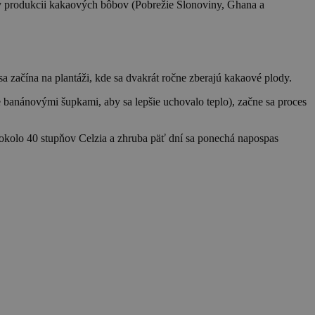
y v produkcii kakaových bôbov (Pobrežie Slonoviny, Ghana a
 začína na plantáži, kde sa dvakrát ročne zberajú kakaové plody.
 banánovými šupkami, aby sa lepšie uchovalo teplo), začne sa proces
u okolo 40 stupňov Celzia a zhruba päť dní sa ponechá napospas