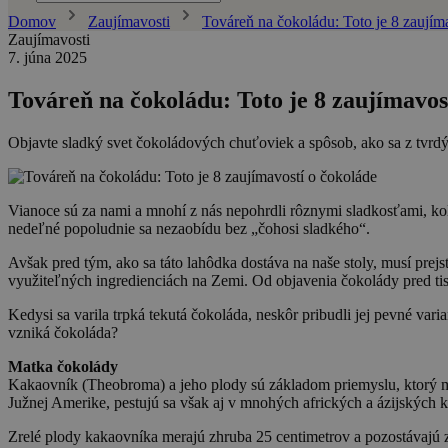
Domov
Zaujímavosti
Továreň na čokoládu: Toto je 8 zaujím
Zaujímavosti
7. júna 2025
Továreň na čokoládu: Toto je 8 zaujímavos
Objavte sladký svet čokoládových chuťoviek a spôsob, ako sa z tvrdý
Vianoce sú za nami a mnohí z nás nepohrdli rôznymi sladkosťami, kol
nedeľné popoludnie sa nezaobídu bez „čohosi sladkého“.
Avšak pred tým, ako sa táto lahôdka dostáva na naše stoly, musí pr
využiteľných ingredienciách na Zemi. Od objavenia čokolády pred tisí
Kedysi sa varila trpká tekutá čokoláda, neskôr pribudli jej pevné v
vzniká čokoláda?
Matka čokolády
Kakaovník (Theobroma) a jeho plody sú základom priemyslu, ktorý má
Južnej Amerike, pestujú sa však aj v mnohých afrických a ázijských k
Zrelé plody kakaovníka merajú zhruba 25 centimetrov a pozostávajú z