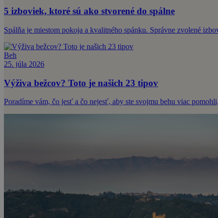
5 izboviek, ktoré sú ako stvorené do spálne
Spálňa je miestom pokoja a kvalitného spánku. Správne zvolené izbové
Beh
25. júla 2026
Výživa bežcov? Toto je našich 23 tipov
Poradíme vám, čo jesť a čo nejesť, aby ste svojmu behu viac pomohli,