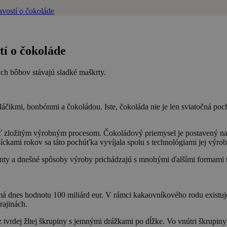
avostí o čokoláde
tí o čokoláde
ch bôbov stávajú sladké maškrty.
áčikmi, bonbónmi a čokoládou. Iste, čokoláda nie je len sviatočná po
ejsť zložitým výrobným procesom. Čokoládový priemysel je postavený n
ckami rokov sa táto pochúťka vyvíjala spolu s technológiami jej výrob
arianty a dnešné spôsoby výroby prichádzajú s mnohými ďalšími formami 
 dnes hodnotu 100 miliárd eur. V rámci kakaovníkového rodu existuje 
rajinách.
 tvrdej žltej škrupiny s jemnými drážkami po dĺžke. Vo vnútri škrupi