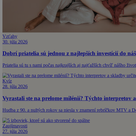
Vzťahy
30. júla 2026
Dobrí priatelia sú jednou z najlepších investícií do ná
Priatelia sú tu s nami počas najkrajších aj najťažších chvíľ nášho ži
Kvíz
28. júla 2026
Vyrastali ste na prelome milénií? Týchto interpretov a
Hudba z 90. a nultých rokov sa niesla v znamení rebríčkov MTV a 
Zaujímavosti
27. júla 2026