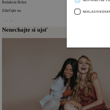
Redakcia Relax
Zdieľajte na
NEKLASIFIKOVA
Nenechajte si ujsť