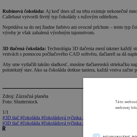
Rubínová čokoláda:
Aj keď dnes už na trhu existuje nekonečné množ
Callebaut vytvorili štvrtý typ čokolády s ružovým odtieňom.
Nepridáva sa do nej žiadne farbivo ani ovocné príchute – tento typ 
výroby je však zahalená výrobným tajomstvom.
3D tlačená čokoláda:
Technológia 3D tlačenia mení takmer každý stu
vrstvách s pomocou počítačového CAD softvéru, tlačiareň sa dá napl
Aby sme vytlačili takúto sladkosť, musíme tlačiarenskú striekačku na
polotekutý stav. Ako sa čokoláda dotkne taniera, každá vrstva začne
Zdroj: Zázračná planéta
Táto webová
Foto: Shutterstock
webovej lok
1/1
#3D tlač
#čokoláda
#čokoládová tyčinka
#fermentácia
#geneticky mo
#3D tlač
#čokoláda
#čokoládová tyčinka
#fermentácia
#geneticky mo
NEVYHNUTNE P