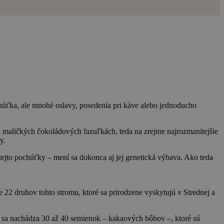
chúťka, ale mnohé oslavy, posedenia pri káve alebo jednoducho
a maličkých čokoládových fazuľkách, teda na zrejme najrozmanitejšie
y.
tejto pochúťky – mení sa dokonca aj jej genetická výbava. Ako teda
22 druhov tohto stromu, ktoré sa prirodzene vyskytujú v Strednej a
ny sa nachádza 30 až 40 semienok – kakaových bôbov –, ktoré sú