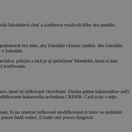
vali čokoládovú chuť a Aztékovia využívali bôby ako platidlo.
 podmienok bez toho, aby čokoláda výrazne zmäkla. táto čokoláda
c v čokoláde.
cháva. jedným z nich je aj spoločnosť Mondelēz, ktorá si dala
ej konšovania.
ov, ktoré sú infikované chorobami. Zhruba pätinu kakaovníkov zničí
modifikovanie kakaovníka technikou CRISPR- Cas9 (viac o tejto
azujú, že po umelom infikovaní modifikovaných listov sa rastlinám
ž potom budú vedieť, či bude celý proces fungovať.