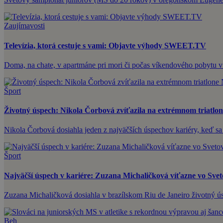
Zaujímavosti
Televízia, ktorá cestuje s vami: Objavte výhody SWEET.TV
Doma, na chate, v apartmáne pri mori či počas víkendového pobytu v
Šport
Životný úspech: Nikola Čorbová zvíťazila na extrémnom triatl
Nikola Čorbová dosiahla jeden z najväčších úspechov kariéry, keď sa 
Šport
Najväčší úspech v kariére: Zuzana Michaličková víťazne vo Sve
Zuzana Michaličková dosiahla v brazílskom Riu de Janeiro životný ús
Beh