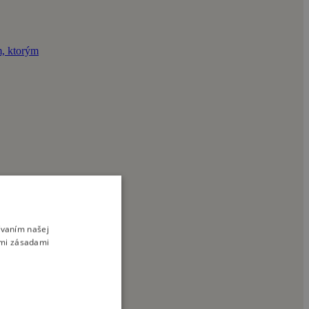
m, ktorým
ívaním našej
imi zásadami