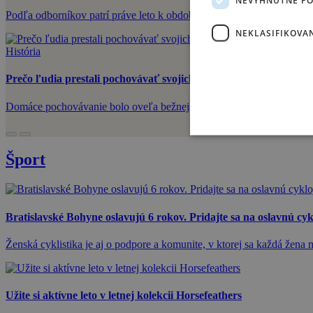
Podľa odborníkov patrí práve leto k obdobiam, keď naše telo stráca 
NEKLASIFIKOVA
História
Prečo ľudia prestali pochovávať svojich mŕtvych doma?
Domáce pochovávanie bolo oveľa bežnejšie, než si myslíme. Prečo v
Šport
Bratislavské Bohyne oslavujú 6 rokov. Pridajte sa na oslavnú cy
Ženská cyklistika je aj o podpore a komunite, v ktorej sa každá žena m
Užite si aktívne leto v letnej kolekcii Horsefeathers