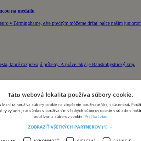
ancou na medailu
é euro v Birminghame, ešte predtým môžeme držať palce našim junioro
ta, ktoré rozprávajú príbehy. A práve taký je Banskobystrický kraj.
Táto webová lokalita používa súbory cookie.
 lokalita používa súbory cookie na zlepšenie používateľskej skúsenosti. Použ
ý a ľudský emočný stav. Ako s ňou pracovať? A dokáže ju zmierniť �
ality vyjadrujete súhlas s používaním všetkých súborov cookie v súlade s naš
používania súborov cookie.
Prečítať viac
ZOBRAZIŤ VŠETKÝCH PARTNEROV
(1) →
z viac ľudí
OTREBNÉ
VÝKONNOSŤ
CIELENIE
FUNKCIE