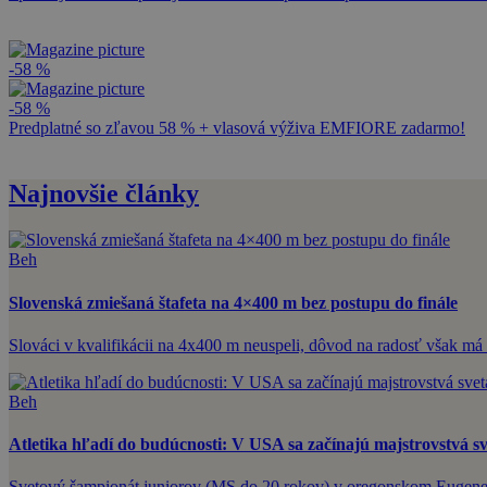
-58 %
-58 %
Predplatné so zľavou 58 % + vlasová výživa EMFIORE zadarmo!
Najnovšie články
Beh
Slovenská zmiešaná štafeta na 4×400 m bez postupu do finále
Slováci v kvalifikácii na 4x400 m neuspeli, dôvod na radosť však má 
Beh
Atletika hľadí do budúcnosti: V USA sa začínajú majstrovstvá s
Svetový šampionát juniorov (MS do 20 rokov) v oregonskom Eugene op