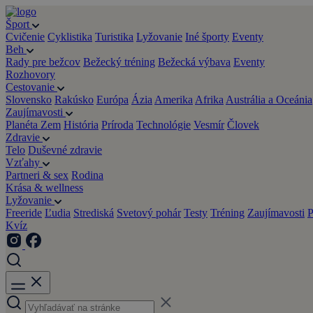
Šport
Cvičenie
Cyklistika
Turistika
Lyžovanie
Iné športy
Eventy
Beh
Rady pre bežcov
Bežecký tréning
Bežecká výbava
Eventy
Rozhovory
Cestovanie
Slovensko
Rakúsko
Európa
Ázia
Amerika
Afrika
Austrália a Oceánia
Zaujímavosti
Planéta Zem
História
Príroda
Technológie
Vesmír
Človek
Zdravie
Telo
Duševné zdravie
Vzťahy
Partneri & sex
Rodina
Krása & wellness
Lyžovanie
Freeride
Ľudia
Strediská
Svetový pohár
Testy
Tréning
Zaujímavosti
P
Kvíz