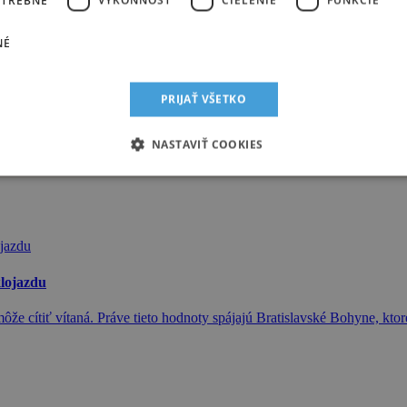
viac horčíka a jeho dopĺňaniu by sme mali venovať zvýšenú pozornosť.
NÉ
PRIJAŤ VŠETKO
šak zaniklo? Mohlo za to zrejme viacero dôvodov.
NASTAVIŤ COOKIES
klojazdu
ôže cítiť vítaná. Práve tieto hodnoty spájajú Bratislavské Bohyne, ktor