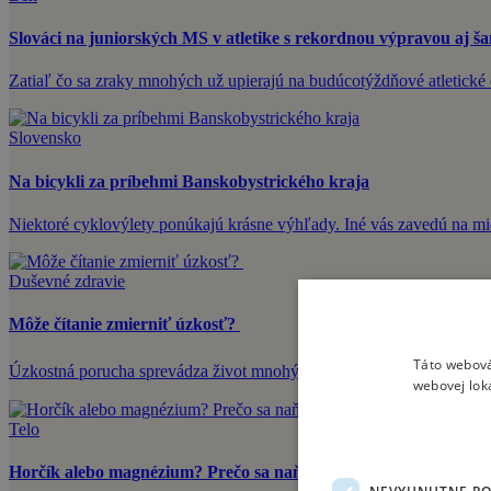
Slováci na juniorských MS v atletike s rekordnou výpravou aj š
Zatiaľ čo sa zraky mnohých už upierajú na budúcotýždňové atletick
Slovensko
Na bicykli za príbehmi Banskobystrického kraja
Niektoré cyklovýlety ponúkajú krásne výhľady. Iné vás zavedú na mies
Duševné zdravie
Môže čítanie zmierniť úzkosť?
Táto webová
Úzkostná porucha sprevádza život mnohých z nás – ide o veľmi bežn
webovej lok
Telo
Horčík alebo magnézium? Prečo sa naň v lete v lekárni pýta čora
NEVYHNUTNE P