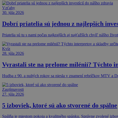
Vzťahy
30. júla 2026
Dobrí priatelia sú jednou z najlepších inve
Priatelia sú tu s nami počas najkrajších aj najťažších chvíľ nášho ži
Kvíz
28. júla 2026
Vyrastali ste na prelome milénií? Týchto in
Hudba z 90. a nultých rokov sa niesla v znamení rebríčkov MTV a 
Zaujímavosti
27. júla 2026
5 izboviek, ktoré sú ako stvorené do spálne
Spálňa je miestom pokoja a kvalitného spánku. Správne zvolené izbové