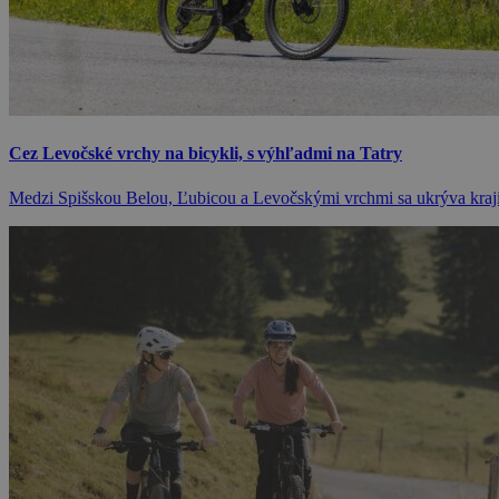
Cez Levočské vrchy na bicykli, s výhľadmi na Tatry
Medzi Spišskou Belou, Ľubicou a Levočskými vrchmi sa ukrýva krajin