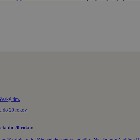
český tím.
veta do 20 rokov
äť privíta najväčšie nádeje svetovej atletiky. Na slávnom štadióne 