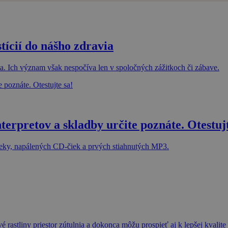
stícií do nášho zdravia
vota. Ich význam však nespočíva len v spoločných zážitkoch či zábave.
terpretov a skladby určite poznáte. Otestujt
Deky, napálených CD-čiek a prvých stiahnutých MP3.
 rastliny priestor zútulnia a dokonca môžu prospieť aj k lepšej kvalit