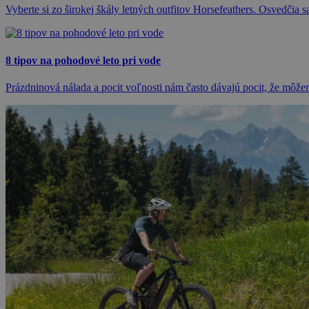
Vyberte si zo širokej škály letných outfitov Horsefeathers. Osvedčia s
8 tipov na pohodové leto pri vode
Prázdninová nálada a pocit voľnosti nám často dávajú pocit, že môže