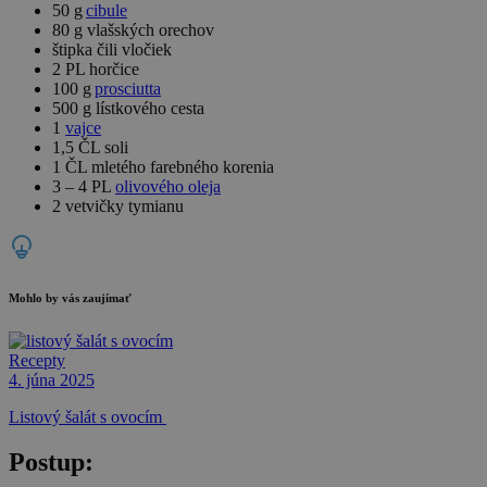
50 g
cibule
80 g vlašských orechov
štipka čili vločiek
2 PL horčice
100 g
prosciutta
500 g lístkového cesta
1
vajce
1,5 ČL soli
1 ČL mletého farebného korenia
3 – 4 PL
olivového oleja
2 vetvičky tymianu
Mohlo by vás zaujímať
Recepty
4. júna 2025
Listový šalát s ovocím
Postup: