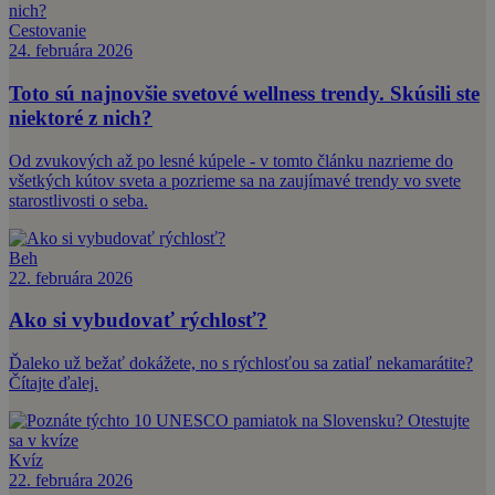
Cestovanie
24. februára 2026
Toto sú najnovšie svetové wellness trendy. Skúsili ste
niektoré z nich?
Od zvukových až po lesné kúpele - v tomto článku nazrieme do
všetkých kútov sveta a pozrieme sa na zaujímavé trendy vo svete
starostlivosti o seba.
Beh
22. februára 2026
Ako si vybudovať rýchlosť?
Ďaleko už bežať dokážete, no s rýchlosťou sa zatiaľ nekamarátite?
Čítajte ďalej.
Kvíz
22. februára 2026