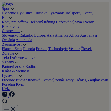
Šport
Cvičenie
Cyklistika
Turistika
Lyžovanie
Iné športy
Eventy
Beh
Rady pre bežcov
Bežecký tréning
Bežecká výbava
Eventy
Rozhovory
Cestovanie
Slovensko
Rakúsko
Európa
Ázia
Amerika
Afrika
Austrália a
Oceánia
Antarktída
Zaujímavosti
Planéta Zem
História
Príroda
Technológie
Vesmír
Človek
Zdravie
Telo
Duševné zdravie
Vzťahy
Partneri & sex
Rodina
Krása & wellness
Lyžovanie
Freeride
Ľudia
Strediská
Svetový pohár
Testy
Tréning
Zaujímavosti
Poradňa
Kvíz
Kvíz