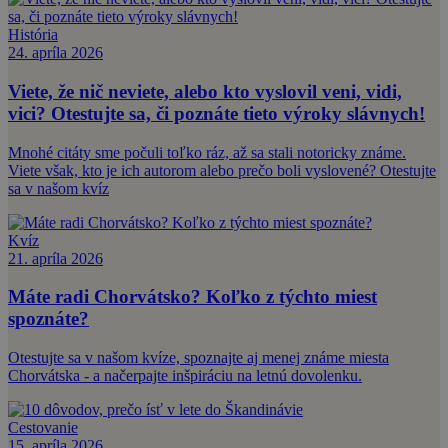
História
24. apríla 2026
Viete, že nič neviete, alebo kto vyslovil veni, vidi,
vici? Otestujte sa, či poznáte tieto výroky slávnych!
Mnohé citáty sme počuli toľko ráz, až sa stali notoricky známe.
Viete však, kto je ich autorom alebo prečo boli vyslovené? Otestujte
sa v našom kvíz
Kvíz
21. apríla 2026
Máte radi Chorvátsko? Koľko z týchto miest
spoznáte?
Otestujte sa v našom kvíze, spoznajte aj menej známe miesta
Chorvátska - a načerpajte inšpiráciu na letnú dovolenku.
Cestovanie
15. apríla 2026