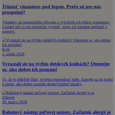
Trinásť vitamínov pod lupou. Prečo sú pre nás
prospešné?
Vitamíny sú organického pôvodu a vytvárajú ich žijúce organizmy.
Ľudské telo si ich nedokáže vyrobiť, preto ich musíme prijímať v
potrave.
Kvíz
1. apríla 2026
Vyrastali ste na týchto detských knihách? Otestujte
sa, ako dobre ich poznáte!
To, že je dôležité čítať, si treba pripomínať stále. Zapojte sa do kvízu
a zistite, ako dobre poznáte detské knižné klasiky.
Zdravie
30. marca 2026
Raketový nástup peľovej sezóny. Začiatok alergií je