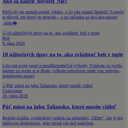
Ako sa naučiť hovoriť Nie?
Prečo by ste nemali urobiť všetko, o čo vás ostatní žiadajú? A prečo
aj dôvod, pre ktorý to spravíte – a zo začiatku sa javí ako naozaj
„dobr�
Beh
9. júna 2026
10 užitočných tipov na to, ako zvládnuť beh v teple
Leto má svoje jasné a neodškriepiteľné výhody. Vstávate za svetla,
takmer za svetla si aj líhate, celkom prirodzene máte viac pohybu,
potrebujete menej
Cestovanie
26. mája 2026
Päť miest na juhu Talianska, ktoré musíte vidieť
Región Apúlia, symbolický opätok na talianskej „čižme“, nie je len
plážovou destináciou, jeho mestá vás tiež nadchnú.