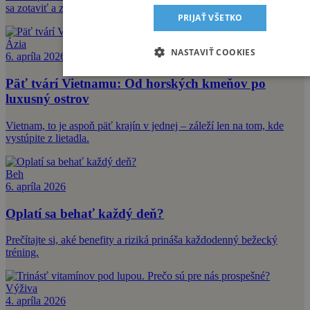
sa zotaviť a zachovať si zdravé a optimálne fungujúce telo.
PRIJAŤ VŠETKO
Ázia
NASTAVIŤ COOKIES
6. apríla 2026
Päť tvárí Vietnamu: Od horských kmeňov po
luxusný ostrov
Vietnam, to je aspoň päť krajín v jednej – záleží len na tom, kde
vystúpite z lietadla.
Beh
6. apríla 2026
Oplatí sa behať každý deň?
Prečítajte si, aké benefity a riziká prináša každodenný bežecký
tréning.
Výživa
4. apríla 2026