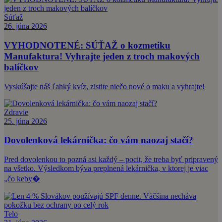
Súťaž
26. júna 2026
VYHODNOTENÉ: SÚŤAŽ o kozmetiku
Manufaktura! Vyhrajte jeden z troch makových
balíčkov
Vyskúšajte náš ľahký kvíz, zistite niečo nové o maku a vyhrajte!
Zdravie
25. júna 2026
Dovolenková lekárnička: čo vám naozaj stačí?
Pred dovolenkou to pozná asi každý – pocit, že treba byť pripravený
na všetko. Výsledkom býva preplnená lekárnička, v ktorej je viac
„čo keby�
Telo