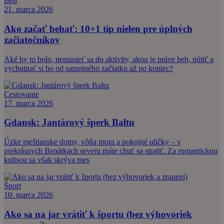
Beh
21. marca 2026
Ako začať behať: 10+1 tip nielen pre úplných
začiatočníkov
Aké by to bolo, nemusieť sa do aktivity, akou je práve beh, nútiť a
vychutnať si ho od samotného začiatku až po koniec?
Cestovanie
17. marca 2026
Gdansk: Jantárový šperk Baltu
Úzke meštianske domy, vôňa mora a pokojné uličky – v
prekrásnych Benátkach severu máte chuť sa stratiť. Za romantickou
kulisou sa však skrýva mes
Šport
10. marca 2026
Ako sa na jar vrátiť k športu (bez výhovoriek