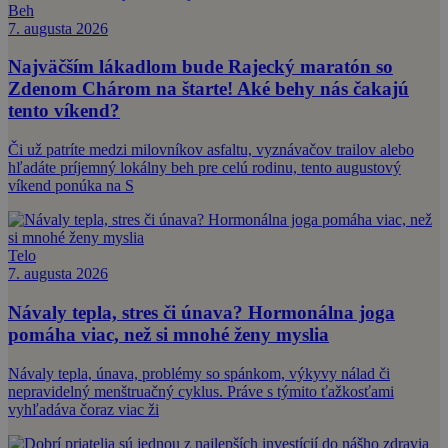
Beh
7. augusta 2026
Najväčším lákadlom bude Rajecký maratón so
Zdenom Chárom na štarte! Aké behy nás čakajú
tento víkend?
Či už patríte medzi milovníkov asfaltu, vyznávačov trailov alebo
hľadáte príjemný lokálny beh pre celú rodinu, tento augustový
víkend ponúka na S
Telo
7. augusta 2026
Návaly tepla, stres či únava? Hormonálna joga
pomáha viac, než si mnohé ženy myslia
Návaly tepla, únava, problémy so spánkom, výkyvy nálad či
nepravidelný menštruačný cyklus. Práve s týmito ťažkosťami
vyhľadáva čoraz viac ži