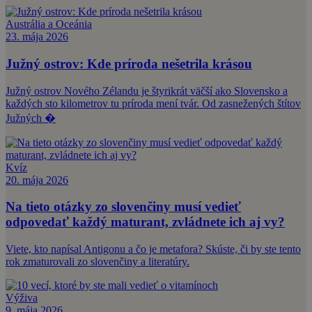
Austrália a Oceánia
23. mája 2026
Južný ostrov: Kde príroda nešetrila krásou
Južný ostrov Nového Zélandu je štyrikrát väčší ako Slovensko a
každých sto kilometrov tu príroda mení tvár. Od zasnežených štítov
Južných �
Kvíz
20. mája 2026
Na tieto otázky zo slovenčiny musí vedieť
odpovedať každý maturant, zvládnete ich aj vy?
Viete, kto napísal Antigonu a čo je metafora? Skúste, či by ste tento
rok zmaturovali zo slovenčiny a literatúry.
Výživa
9. mája 2026