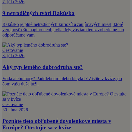
7. júla 2026
9 netradičných tvárí Rakúska
Rakúsko je plné netradičných kuriozít a zaujímavých miest, ktoré
verejnosť ešte naplno neobjavila. My vás tam teraz zoberieme, no
odporúčame vám
Cestovanie
3. júla 2026
Aký typ letného dobrodruha ste?
Voda alebo hory? Paddleboard alebo bicykel? Zistite v kvíze, po
čom vaša duša túži.
Cestovanie
30. júna 2026
Poznáte tieto obľúbené dovolenkové miesta v
Európe? Otestujte sa v kvíze