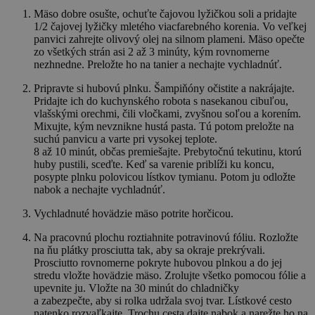
Mäso dobre osušte, ochuťte čajovou lyžičkou soli a pridajte
1/2 čajovej lyžičky mletého viacfarebného korenia. Vo veľkej
panvici zahrejte olivový olej na silnom plameni. Mäso opečte
zo všetkých strán asi 2 až 3 minúty, kým rovnomerne
nezhnedne. Preložte ho na tanier a nechajte vychladnúť.
Pripravte si hubovú plnku. Šampiňóny očistite a nakrájajte.
Pridajte ich do kuchynského robota s nasekanou cibuľou,
vlašskými orechmi, čili vločkami, zvyšnou soľou a korením.
Mixujte, kým nevznikne hustá pasta. Tú potom preložte na
suchú panvicu a varte pri vysokej teplote.
8 až 10 minút, občas premiešajte. Prebytočnú tekutinu, ktorú
huby pustili, sceďte. Keď sa varenie priblíži ku koncu,
posypte plnku polovicou lístkov tymianu. Potom ju odložte
nabok a nechajte vychladnúť.
Vychladnuté hovädzie mäso potrite horčicou.
Na pracovnú plochu roztiahnite potravinovú fóliu. Rozložte
na ňu plátky prosciutta tak, aby sa okraje prekrývali.
Prosciutto rovnomerne pokryte hubovou plnkou a do jej
stredu vložte hovädzie mäso. Zrolujte všetko pomocou fólie a
upevnite ju. Vložte na 30 minút do chladničky
a zabezpečte, aby si rolka udržala svoj tvar. Lístkové cesto
natenko rozvaľkajte. Trochu cesta dajte nabok a narežte ho na