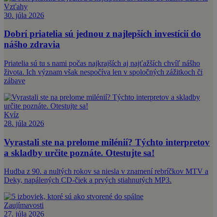
Vzťahy
30. júla 2026
Dobrí priatelia sú jednou z najlepších investícií do
nášho zdravia
Priatelia sú tu s nami počas najkrajších aj najťažších chvíľ nášho
života. Ich význam však nespočíva len v spoločných zážitkoch či
zábave
Kvíz
28. júla 2026
Vyrastali ste na prelome milénií? Týchto interpretov
a skladby určite poznáte. Otestujte sa!
Hudba z 90. a nultých rokov sa niesla v znamení rebríčkov MTV a
Deky, napálených CD-čiek a prvých stiahnutých MP3.
Zaujímavosti
27. júla 2026