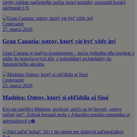
chyby robíme najčastejšie počas jarnej turistiky, prezradil horský
záchranár z N
Cestovanie
27. marca 2026
Gran Canaria: ostrov, ktorý vie byť vždy iný
Gran Canaria je malým kontinentom – počas jediného dňa prejdete z
púšte do borovicových hôr, z koloniálnej architektúry do
futuristického akvária
Cestovanie
23. marca 2026
Madeira: Ostrov, ktorý si obľúbila aj Sissi
Kto raz navštívi Madeiru, pochopí, prečo sa jej hovorí „ostrov
večnej jari“. Zelená hornatá perla v Atlantiku ponúka romantiku aj
adrenalínové z�