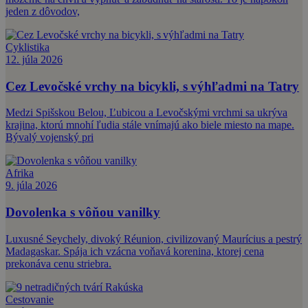
jeden z dôvodov,
Cyklistika
12. júla 2026
Cez Levočské vrchy na bicykli, s výhľadmi na Tatry
Medzi Spišskou Belou, Ľubicou a Levočskými vrchmi sa ukrýva
krajina, ktorú mnohí ľudia stále vnímajú ako biele miesto na mape.
Bývalý vojenský pri
Afrika
9. júla 2026
Dovolenka s vôňou vanilky
Luxusné Seychely, divoký Réunion, civilizovaný Maurícius a pestrý
Madagaskar. Spája ich vzácna voňavá korenina, ktorej cena
prekonáva cenu striebra.
Cestovanie