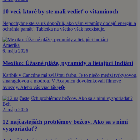
10 vecí, ktoré by ste mali vedieť o vitamínoch
Nepochybne ste sa už dopočuli, ako vám vitamíny dodajú energiu a
ochránia pamäť. Tabletka na všetko však neexistuje.
Amerika
6. mája 2026
Mexiko: Úžasné pláže, pyramídy a lietajúci Indiáni
Karibik v Cancúne má zvláštnu farbu. Je to niečo medzi tyrkysovou,
smaragdovou a modrou. V Acapulcu dovolenkovali filmové
hviezdy. Alebo vás viac lákaj�
Beh
2. mája 2026
12 najčastejších problémov bežcov. Ako sa s nimi
vysporiadať?