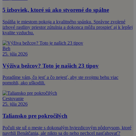
5 izboviek, ktoré sú ako stvorené do spálne
Spálňa je miestom pokoja a kvalitného spánku. Správne zvolené
izbové rastliny priestor zútulnia a dokonca môžu prospieť aj k lepšej
kvalite vzduchu.
Beh
25. júla 2026
Výživa bežcov? Toto je našich 23 tipov
Poradíme vám, čo jesť a čo nejesť, aby ste svojmu behu viac
pomohli, ako uškodili.
Cestovanie
25. júla 2026
Taliansko pre pokročilých
Počuli ste už o meste s dokonalým hviezdicovým pôdorysom, ktoré
navrhli Benátčania, ale nikto sa do neho nechcel nasťahovať?