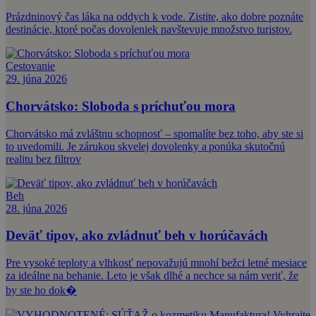
Prázdninový čas láka na oddych k vode. Zistite, ako dobre poznáte
destinácie, ktoré počas dovoleniek navštevuje množstvo turistov.
Cestovanie
29. júna 2026
Chorvátsko: Sloboda s príchuťou mora
Chorvátsko má zvláštnu schopnosť – spomalíte bez toho, aby ste si
to uvedomili. Je zárukou skvelej dovolenky a ponúka skutočnú
realitu bez filtrov
Beh
28. júna 2026
Deväť tipov, ako zvládnuť beh v horúčavách
Pre vysoké teploty a vlhkosť nepovažujú mnohí bežci letné mesiace
za ideálne na behanie. Leto je však dlhé a nechce sa nám veriť, že
by ste ho dok�