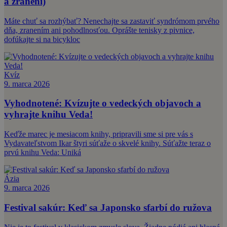
a zranení)
Máte chuť sa rozhýbať? Nenechajte sa zastaviť syndrómom prvého
dňa, zranením ani pohodlnosťou. Oprášte tenisky z pivnice,
dofúkajte si na bicykloc
Kvíz
9. marca 2026
Vyhodnotené: Kvízujte o vedeckých objavoch a
vyhrajte knihu Veda!
Keďže marec je mesiacom knihy, pripravili sme si pre vás s
Vydavateľstvom Ikar štyri súťaže o skvelé knihy. Súťažte teraz o
prvú knihu Veda: Uniká
Ázia
9. marca 2026
Festival sakúr: Keď sa Japonsko sfarbí do ružova