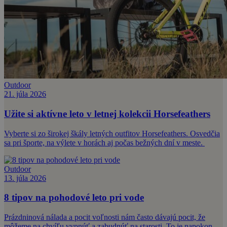
Outdoor
21. júla 2026
Užite si aktívne leto v letnej kolekcii Horsefeathers
Vyberte si zo širokej škály letných outfitov Horsefeathers. Osvedčia
sa pri športe, na výlete v horách aj počas bežných dní v meste.
Outdoor
13. júla 2026
8 tipov na pohodové leto pri vode
Prázdninová nálada a pocit voľnosti nám často dávajú pocit, že
môžeme na chvíľu vypnúť a zabudnúť na starosti. To je napokon