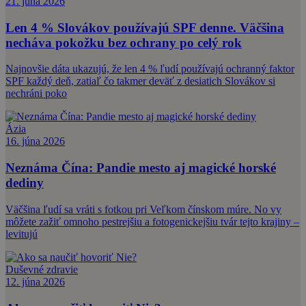
21. júna 2026
Len 4 % Slovákov používajú SPF denne. Väčšina
necháva pokožku bez ochrany po celý rok
Najnovšie dáta ukazujú, že len 4 % ľudí používajú ochranný faktor
SPF každý deň, zatiaľ čo takmer deväť z desiatich Slovákov si
nechráni poko
Ázia
16. júna 2026
Neznáma Čína: Pandie mesto aj magické horské
dediny
Väčšina ľudí sa vráti s fotkou pri Veľkom čínskom múre. No vy
môžete zažiť omnoho pestrejšiu a fotogenickejšiu tvár tejto krajiny –
levitujú
Duševné zdravie
12. júna 2026