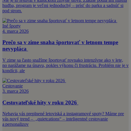
Nie je to festival v klasickom zmysle slova. Žiadne pódiá ani hlasná
hudba, program je veľmi jednoduchý – prísť do parku a sadnúť si
pod strom.
Iné športy
4. marca 2026
Prečo sa v zime snaha športovať v letnom tempe
nevypláca
V zime sa často snažíme športovať rovnako intenzívne ako v lete,
no narážame na únavu, pokles výkonu či frustráciu. Problém nie je v
kondícii, ale
Cestovanie
3. marca 2026
Cestovateľské hity v roku 2026
Nebavia vás preplnené letoviská a instagramové spoty? Máme pre
vás nový trend – „quietcations“ – inteligentné cestovanie
a personalizov