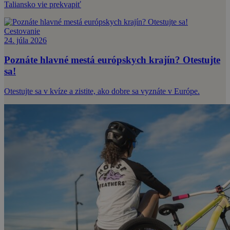
Taliansko vie prekvapiť
Cestovanie
24. júla 2026
Poznáte hlavné mestá európskych krajín? Otestujte
sa!
Otestujte sa v kvíze a zistite, ako dobre sa vyznáte v Európe.