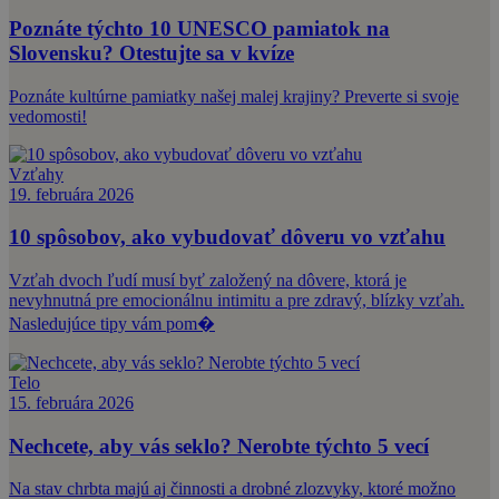
Poznáte týchto 10 UNESCO pamiatok na
Slovensku? Otestujte sa v kvíze
Poznáte kultúrne pamiatky našej malej krajiny? Preverte si svoje
vedomosti!
Vzťahy
19. februára 2026
10 spôsobov, ako vybudovať dôveru vo vzťahu
Vzťah dvoch ľudí musí byť založený na dôvere, ktorá je
nevyhnutná pre emocionálnu intimitu a pre zdravý, blízky vzťah.
Nasledujúce tipy vám pom�
Telo
15. februára 2026
Nechcete, aby vás seklo? Nerobte týchto 5 vecí
Na stav chrbta majú aj činnosti a drobné zlozvyky, ktoré možno