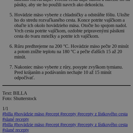
pásiky, aby ste ho použili navrch ako dekoráciu.
Hovädzie mäso vyberte z chladničky a odstráňte fóliu. Uložte
ho do stredu rozvaľkaného cesta. Konce potrite vajíčkom a
obaľte ich okolo hovädzieho mäsa. Otočte ho spojom nadol.
Vrch cesta potrite vajíčkom, ozdobte pripravenými pásikmi
cesta do tvaru mriežky a potrite ich vajíčkom.
Rúru predhrejeme na 200 °C. Hovädzie mäso pečte 20 minút
a potom znížte teplotu na 180 °C a pečte ďalších 15 až 20
minút.
Nakoniec mäso vyberte z rúry, posypte zvyškom tymianu.
Pred krájaním a podávaním nechajte 10 až 15 minút
odpočívať.
Text: BILLA
Foto: Shutterstock
1/1
#billa
#hovädzie mäso
#recept
#recepty
#recepty z lístkového cesta
#slané recepty
#billa
#hovädzie mäso
#recept
#recepty
#recepty z lístkového cesta
#slané recepty