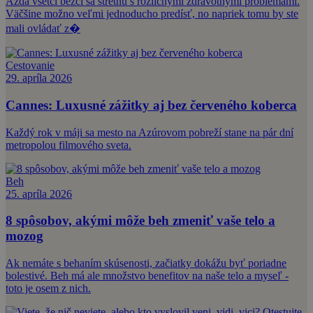
Azda všetci bežci sa stretnú s rozličnými zdravotnými problémami.
Väčšine možno veľmi jednoducho predísť, no napriek tomu by ste
mali ovládať z�
Cestovanie
29. apríla 2026
Cannes: Luxusné zážitky aj bez červeného koberca
Každý rok v máji sa mesto na Azúrovom pobreží stane na pár dní
metropolou filmového sveta.
Beh
25. apríla 2026
8 spôsobov, akými môže beh zmeniť vaše telo a
mozog
Ak nemáte s behaním skúsenosti, začiatky dokážu byť poriadne
bolestivé. Beh má ale množstvo benefitov na naše telo a myseľ -
toto je osem z nich.