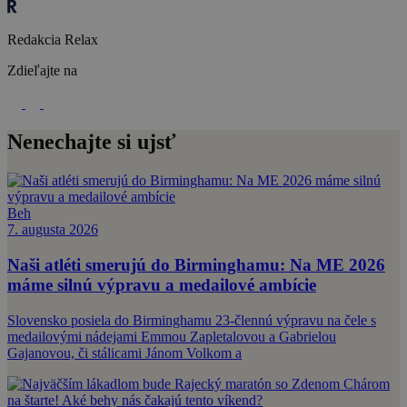
Redakcia Relax
Zdieľajte na
Nenechajte si ujsť
Beh
7. augusta 2026
Naši atléti smerujú do Birminghamu: Na ME 2026
máme silnú výpravu a medailové ambície
Slovensko posiela do Birminghamu 23-člennú výpravu na čele s
medailovými nádejami Emmou Zapletalovou a Gabrielou
Gajanovou, či stálicami Jánom Volkom a