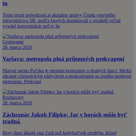
tu
Tento trend potvrdzujú aj aktuálne správy Úradu verejného
zdravotníctva SR, podľa ktorých dominovali v ovzduší veľmi
vysoké koncentrácie peľov lie
Cestovanie
28. marca 2026
Varšava: metropola plná príjemných prekvapení
Hlavné mesto Poľska je mestom kontrastov a druhých šancí. Medzi
ulicami s historickým nádychom a mrakodrapmi sa zrodila moderná
metropola. Prekvapí
Rozhovory
28. marca 2026
Záchranár Jakub Filipko: Jar v horách môže byť
zradná
Hory dnes lákajú viac ľudí než kedykoľvek predtým. Ktoré