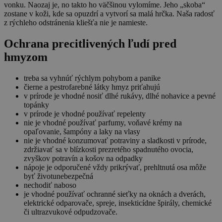
vonku. Naozaj je, no takto ho väčšinou vylomíme. Jeho „skoba“
zostane v koži, kde sa opuzdrí a vytvorí sa malá hrčka. Naša radosť
z rýchleho odstránenia kliešťa nie je namieste.
Ochrana precitlivených ľudí pred
hmyzom
treba sa vyhnúť rýchlym pohybom a panike
čierne a pestrofarebné látky hmyz priťahujú
v prírode je vhodné nosiť dlhé rukávy, dlhé nohavice a pevné
topánky
v prírode je vhodné používať repelenty
nie je vhodné používať parfumy, voňavé krémy na
opaľovanie, šampóny a laky na vlasy
nie je vhodné konzumovať potraviny a sladkosti v prírode,
zdržiavať sa v blízkosti prezretého spadnutého ovocia,
zvyškov potravín a košov na odpadky
nápoje je odporučené vždy prikrývať, prehltnutá osa môže
byť životunebezpečná
nechodiť naboso
je vhodné používať ochranné sieťky na oknách a dverách,
elektrické odparovače, spreje, insekticídne špirály, chemické
či ultrazvukové odpudzovače.