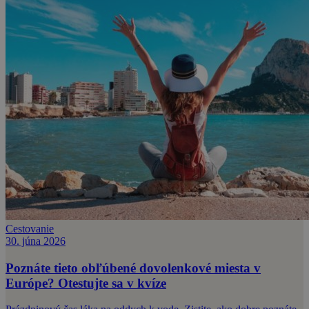
Cestovanie
30. júna 2026
Poznáte tieto obľúbené dovolenkové miesta v
Európe? Otestujte sa v kvíze