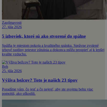
Zaujímavosti
27. júla 2026
5 izboviek, ktoré sú ako stvorené do spálne
Spálňa je miestom pokoja a kvalitného spánku. Správne zvolené
izbové rastliny priestor zútulnia a dokonca môžu prospieť aj k lepšej
kvalite vzduchu.
Beh
25. júla 2026
Výživa bežcov? Toto je našich 23 tipov
Poradíme vám, čo jesť a čo nejesť, aby ste svojmu behu viac
pomohli, ako uškodili.