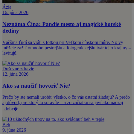
Ázia
16. júna 2026
Neznáma Čína: Pandie mesto aj magické horské
dediny
Väčšina ľudí sa vráti s fotkou pri Veľkom čínskom múre. No vy
môžete zažiť omnoho pestrejšiu a fotogenickejšiu tvár tejto krajiny –
levitujú
Duševné zdravie
12. júna 2026
Ako sa naučiť hovoriť Nie?
Prečo by ste nemali urobiť všetko, o čo vás ostatní žiadajú? A prečo
aj dôvod, pre ktorý to spravíte – a zo začiatku sa javí ako naozaj
„dobr�
Beh
9. júna 2026