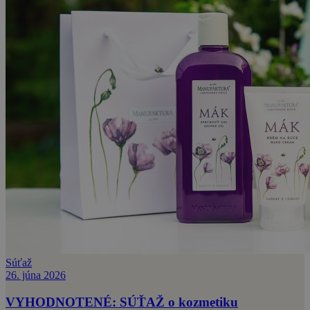
Súťaž
26. júna 2026
VYHODNOTENÉ: SÚŤAŽ o kozmetiku