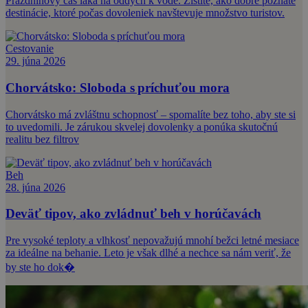
Prázdninový čas láka na oddych k vode. Zistite, ako dobre poznáte
destinácie, ktoré počas dovoleniek navštevuje množstvo turistov.
Cestovanie
29. júna 2026
Chorvátsko: Sloboda s príchuťou mora
Chorvátsko má zvláštnu schopnosť – spomalíte bez toho, aby ste si
to uvedomili. Je zárukou skvelej dovolenky a ponúka skutočnú
realitu bez filtrov
Beh
28. júna 2026
Deväť tipov, ako zvládnuť beh v horúčavách
Pre vysoké teploty a vlhkosť nepovažujú mnohí bežci letné mesiace
za ideálne na behanie. Leto je však dlhé a nechce sa nám veriť, že
by ste ho dok�