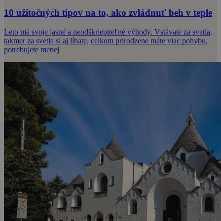
10 užitočných tipov na to, ako zvládnuť beh v teple
Leto má svoje jasné a neodškriepiteľné výhody. Vstávate za svetla,
takmer za svetla si aj líhate, celkom prirodzene máte viac pohybu,
potrebujete menej