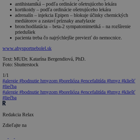
antihistamiká – podľa ordinácie ošetrujúceho lekára
kortikoidy – podľa ordinácie ošetrujúceho lekára
adrenalín – injekcia Epipen – blokuje účinky chemických
mediátorov a zastaví príznaky anafylaxie
bronchodilatácia – beta-2 sympatomimetiká – na rozšírenie
priedušiek
pacienta treba čo najrýchlejšie previezť do nemocnice.
www.abysportnebolel.sk
Text: MUDr. Katarína Bergendiová, PhD.
Foto: Shutterstock
1/1
#alergie
#bodnutie hmyzom
#borelióza
#encefalitída
#hmyz
#kliešť
#liečba
#alergie
#bodnutie hmyzom
#borelióza
#encefalitída
#hmyz
#kliešť
#liečba
Redakcia Relax
Zdieľajte na