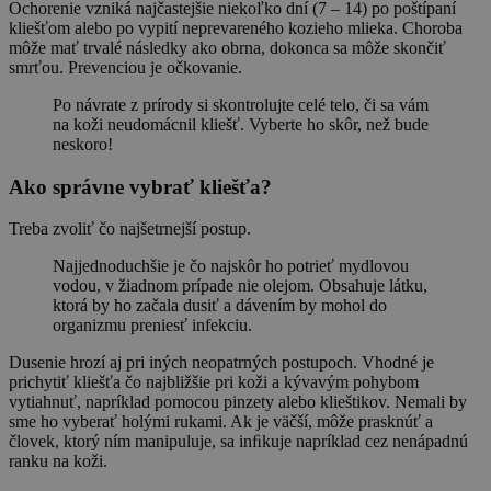
Ochorenie vzniká najčastejšie niekoľko dní (7 – 14) po poštípaní
kliešťom alebo po vypití neprevareného kozieho mlieka. Choroba
môže mať trvalé následky ako obrna, dokonca sa môže skončiť
smrťou. Prevenciou je očkovanie.
Po návrate z prírody si skontrolujte celé telo, či sa vám
na koži neudomácnil kliešť. Vyberte ho skôr, než bude
neskoro!
Ako správne vybrať kliešťa?
Treba zvoliť čo najšetrnejší postup.
Najjednoduchšie je čo najskôr ho potrieť mydlovou
vodou, v žiadnom prípade nie olejom. Obsahuje látku,
ktorá by ho začala dusiť a dávením by mohol do
organizmu preniesť infekciu.
Dusenie hrozí aj pri iných neopatrných postupoch. Vhodné je
prichytiť kliešťa čo najbližšie pri koži a kývavým pohybom
vytiahnuť, napríklad pomocou pinzety alebo klieštikov. Nemali by
sme ho vyberať holými rukami. Ak je väčší, môže prasknúť a
človek, ktorý ním manipuluje, sa inﬁkuje napríklad cez nenápadnú
ranku na koži.