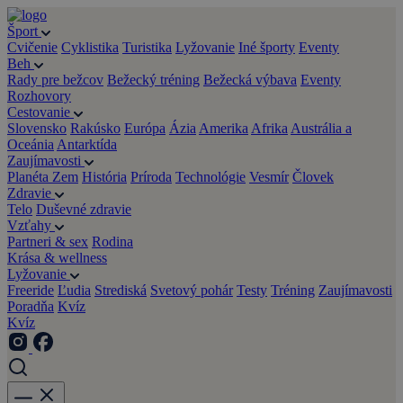
Šport
Cvičenie
Cyklistika
Turistika
Lyžovanie
Iné športy
Eventy
Beh
Rady pre bežcov
Bežecký tréning
Bežecká výbava
Eventy
Rozhovory
Cestovanie
Slovensko
Rakúsko
Európa
Ázia
Amerika
Afrika
Austrália a
Oceánia
Antarktída
Zaujímavosti
Planéta Zem
História
Príroda
Technológie
Vesmír
Človek
Zdravie
Telo
Duševné zdravie
Vzťahy
Partneri & sex
Rodina
Krása & wellness
Lyžovanie
Freeride
Ľudia
Strediská
Svetový pohár
Testy
Tréning
Zaujímavosti
Poradňa
Kvíz
Kvíz