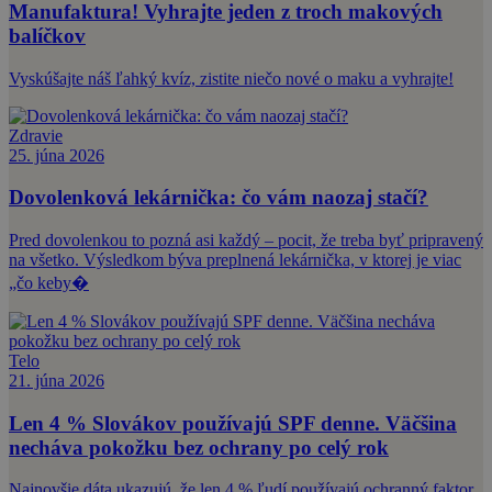
Manufaktura! Vyhrajte jeden z troch makových
balíčkov
Vyskúšajte náš ľahký kvíz, zistite niečo nové o maku a vyhrajte!
Zdravie
25. júna 2026
Dovolenková lekárnička: čo vám naozaj stačí?
Pred dovolenkou to pozná asi každý – pocit, že treba byť pripravený
na všetko. Výsledkom býva preplnená lekárnička, v ktorej je viac
„čo keby�
Telo
21. júna 2026
Len 4 % Slovákov používajú SPF denne. Väčšina
necháva pokožku bez ochrany po celý rok
Najnovšie dáta ukazujú, že len 4 % ľudí používajú ochranný faktor