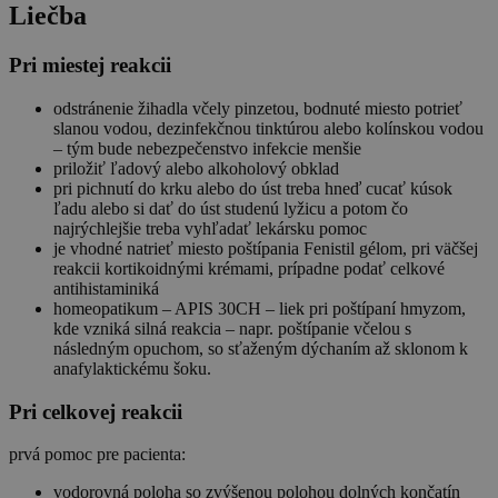
Liečba
Pri miestej reakcii
odstránenie žihadla včely pinzetou, bodnuté miesto potrieť
slanou vodou, dezinfekčnou tinktúrou alebo kolínskou vodou
– tým bude nebezpečenstvo infekcie menšie
priložiť ľadový alebo alkoholový obklad
pri pichnutí do krku alebo do úst treba hneď cucať kúsok
ľadu alebo si dať do úst studenú lyžicu a potom čo
najrýchlejšie treba vyhľadať lekársku pomoc
je vhodné natrieť miesto poštípania Fenistil gélom, pri väčšej
reakcii kortikoidnými krémami, prípadne podať celkové
antihistaminiká
homeopatikum – APIS 30CH – liek pri poštípaní hmyzom,
kde vzniká silná reakcia – napr. poštípanie včelou s
následným opuchom, so sťaženým dýchaním až sklonom k
anafylaktickému šoku.
Pri celkovej reakcii
prvá pomoc pre pacienta:
vodorovná poloha so zvýšenou polohou dolných končatín