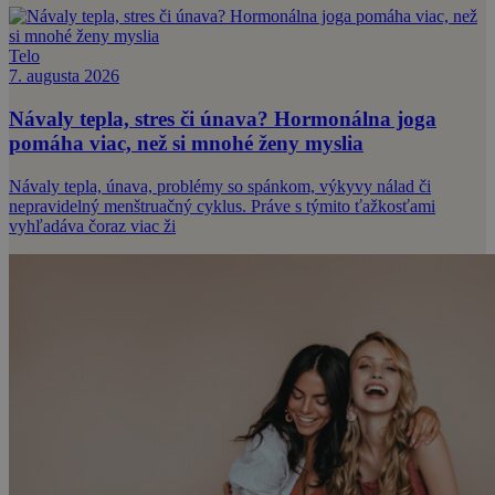
Telo
7. augusta 2026
Návaly tepla, stres či únava? Hormonálna joga
pomáha viac, než si mnohé ženy myslia
Návaly tepla, únava, problémy so spánkom, výkyvy nálad či
nepravidelný menštruačný cyklus. Práve s týmito ťažkosťami
vyhľadáva čoraz viac ži