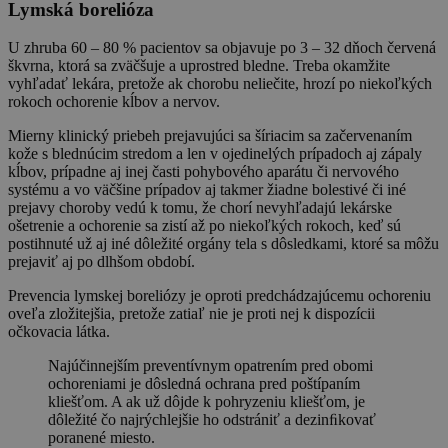
Lymská borelióza
U zhruba 60 – 80 % pacientov sa objavuje po 3 – 32 dňoch červená
škvrna, ktorá sa zväčšuje a uprostred bledne. Treba okamžite
vyhľadať lekára, pretože ak chorobu neliečite, hrozí po niekoľkých
rokoch ochorenie kĺbov a nervov.
Mierny klinický priebeh prejavujúci sa šíriacim sa začervenaním
kože s blednúcim stredom a len v ojedinelých prípadoch aj zápaly
kĺbov, prípadne aj inej časti pohybového aparátu či nervového
systému a vo väčšine prípadov aj takmer žiadne bolestivé či iné
prejavy choroby vedú k tomu, že chorí nevyhľadajú lekárske
ošetrenie a ochorenie sa zistí až po niekoľkých rokoch, keď sú
postihnuté už aj iné dôležité orgány tela s dôsledkami, ktoré sa môžu
prejaviť aj po dlhšom období.
Prevencia lymskej boreliózy je oproti predchádzajúcemu ochoreniu
oveľa zložitejšia, pretože zatiaľ nie je proti nej k dispozícii
očkovacia látka.
Najúčinnejším preventívnym opatrením pred obomi
ochoreniami je dôsledná ochrana pred poštípaním
kliešťom. A ak už dôjde k pohryzeniu kliešťom, je
dôležité čo najrýchlejšie ho odstrániť a dezinﬁkovať
poranené miesto.