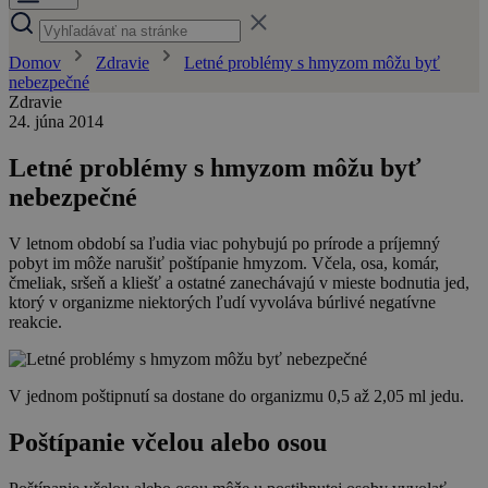
Domov
Zdravie
Letné problémy s hmyzom môžu byť
nebezpečné
Zdravie
24. júna 2014
Letné problémy s hmyzom môžu byť
nebezpečné
V letnom období sa ľudia viac pohybujú po prírode a príjemný
pobyt im môže narušiť poštípanie hmyzom. Včela, osa, komár,
čmeliak, sršeň a kliešť a ostatné zanechávajú v mieste bodnutia jed,
ktorý v organizme niektorých ľudí vyvoláva búrlivé negatívne
reakcie.
V jednom poštipnutí sa dostane do organizmu 0,5 až 2,05 ml jedu.
Poštípanie včelou alebo osou