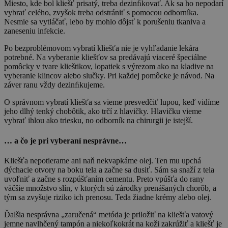
Miesto, kde bol kliešť prisatý, treba dezinﬁkovať. Ak sa ho nepodarí
vybrať celého, zvyšok treba odstrániť s pomocou odborníka.
Nesmie sa vytláčať, lebo by mohlo dôjsť k porušeniu tkaniva a
zaneseniu infekcie.
Po bezproblémovom vybratí kliešťa nie je vyhľadanie lekára
potrebné. Na vyberanie kliešťov sa predávajú viaceré špeciálne
pomôcky v tvare klieštikov, lopatiek s výrezom ako na kladive na
vyberanie klincov alebo slučky. Pri každej pomôcke je návod. Na
záver ranu vždy dezinﬁkujeme.
O správnom vybratí kliešťa sa vieme presvedčiť lupou, keď vidíme
jeho dlhý tenký chobôtik, ako trčí z hlavičky. Hlavičku vieme
vybrať ihlou ako triesku, no odborník na chirurgii je istejší.
… a čo je pri vyberaní nesprávne…
Kliešťa nepotierame ani naň nekvapkáme olej. Ten mu upchá
dýchacie otvory na boku tela a začne sa dusiť. Sám sa snaží z tela
uvoľniť a začne s rozpúšťaním cementu. Preto vpúšťa do rany
väčšie množstvo slín, v ktorých sú zárodky prenášaných chorôb, a
tým sa zvyšuje riziko ich prenosu. Teda žiadne krémy alebo olej.
Ďalšia nesprávna „zaručená“ metóda je priložiť na kliešťa vatový
jemne navlhčený tampón a niekoľkokrát na koži zakrúžiť a kliešť je