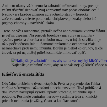
Ani tieto úkony však nemusia zabrániť inﬁkovaniu rany, preto je
veľmi dôležité sledovať svoj zdravotný stav počas obdobia cca 3
týždňov a s každou zmenou zdravotného stavu – horúčka,
začervenanie v mieste poranenia, chrípkové príznaky alebo iné
prejavy choroby – navštíviť lekára.
Treba ho včas rozpoznať, pretože liečba antibiotikami v tomto štádiu
je veľmi úspešná. Na priebeh boreliózy má vplyv aj imunitný
systém, preto sa choroba u niekoho rozvinie, u iných sa zlikviduje
už v počiatočnom štádiu. Samotné prekonanie ochorenia však
nezanecháva proti nemu imunitu. Borélií je niekoľko druhov, takže
človek sa pri najbližšej príležitosti môže inﬁkovať opäť.
Najlepšie je zabrániť tomu, aby sa na vás nejaký kliešť vôbec na
Kliešťová encefalitída
Obyčajne prebieha v dvoch etapách. Prvá sa prejavuje ako ľahká
chrípka s črevnými ťažkosťami a nechutenstvom. Trvá približne 4
dni. Potom nastupujú vysoké teploty, vracanie, stuhnutie šije a
podobne. Postihuje centrálny nervový systém, a teda aj klinický
priebeh ochorenia je vážny, často sa končiaci smrťou.