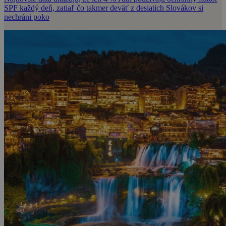
SPF každý deň, zatiaľ čo takmer deväť z desiatich Slovákov si
nechráni poko