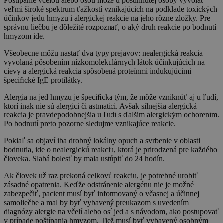
Poštípanie včelou alebo osou môže u postihnutej osoby vyvolať
veľmi široké spektrum ťažkostí vznikajúcich na podklade toxických
účinkov jedu hmyzu i alergickej reakcie na jeho rôzne zložky. Pre
správnu liečbu je dôležité rozpoznať, o aký druh reakcie po bodnutí
hmyzom ide.
Všeobecne môžu nastať dva typy prejavov: nealergická reakcia
vyvolaná pôsobením nízkomolekulárnych látok účinkujúcich na
cievy a alergická reakcia spôsobená proteínmi indukujúcimi
špeciﬁcké IgE protilátky.
Alergia na jed hmyzu je špeciﬁcká tým, že môže vzniknúť aj u ľudí,
ktorí inak nie sú alergici či astmatici. Avšak silnejšia alergická
reakcia je pravdepodobnejšia u ľudí s ďalším alergickým ochorením.
Po bodnutí preto pozorne sledujme vznikajúce reakcie.
Pokiaľ sa objaví iba drobný lokálny opuch a svrbenie v oblasti
bodnutia, ide o nealergickú reakciu, ktorá je prirodzená pre každého
človeka. Slabá bolesť by mala ustúpiť do 24 hodín.
Ak človek už raz prekoná celkovú reakciu, je potrebné urobiť
zásadné opatrenia. Keďže odstránenie alergénu nie je možné
zabezpečiť, pacient musí byť informovaný o včasnej a účinnej
samoliečbe a mal by byť vybavený preukazom s uvedením
diagnózy alergie na včelí alebo osí jed a s návodom, ako postupovať
v prípade poštípania hmyzom. Tiež musí byť vybavený osobným