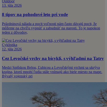
Outdoor
13. júla 2026
8 tipov na pohodové leto pri vode
Prázdninová nálada a pocit voľnosti nám často dávajú pocit, že
môžeme na chvíľu vypnúť a zabudnúť na starosti. To je napokon
jeden z dôvodov,
Cyklistika
12. júla 2026
Cez Levočské vrchy na bicykli, s výhľadmi na Tatry
Medzi Spišskou Belou, Ľubicou a Levočskými vrchmi sa ukrýva
krajina, ktorú mnohí ľudia stále vnímajú ako biele miesto na mape.
Bývalý vojenský pri