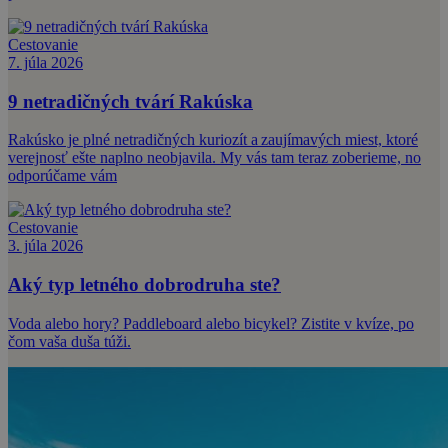
Cestovanie
7. júla 2026
9 netradičných tvárí Rakúska
Rakúsko je plné netradičných kuriozít a zaujímavých miest, ktoré
verejnosť ešte naplno neobjavila. My vás tam teraz zoberieme, no
odporúčame vám
Cestovanie
3. júla 2026
Aký typ letného dobrodruha ste?
Voda alebo hory? Paddleboard alebo bicykel? Zistite v kvíze, po
čom vaša duša túži.