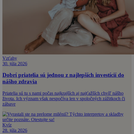
Vzťahy
30. júla 2026
Dobrí priatelia sú jednou z najlepších investícií do
nášho zdravia
Priatelia sú tu s nami počas najkrajších aj najťažších chvíľ nášho
života. Ich význam však nespočíva len v spoločných zážitkoch či
zábave
Kvíz
28. júla 2026