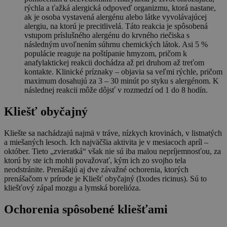
rýchla a ťažká alergická odpoveď organizmu, ktorá nastane,
ak je osoba vystavená alergénu alebo látke vyvolávajúcej
alergiu, na ktorú je precitlivelá. Táto reakcia je spôsobená
vstupom príslušného alergénu do krvného riečiska s
následným uvoľnením súhrnu chemických látok. Asi 5 %
populácie reaguje na poštípanie hmyzom, pričom k
anafylaktickej reakcii dochádza až pri druhom až treťom
kontakte. Klinické príznaky – objavia sa veľmi rýchle, pričom
maximum dosahujú za 3 – 30 minút po styku s alergénom. K
následnej reakcii môže dôjsť v rozmedzí od 1 do 8 hodín.
Kliešť obyčajný
Kliešte sa nachádzajú najmä v tráve, nízkych krovinách, v listnatých
a miešaných lesoch. Ich najväčšia aktivita je v mesiacoch apríl –
október. Tieto „zvieratká“ však nie sú iba malou nepríjemnosťou, za
ktorú by ste ich mohli považovať, kým ich zo svojho tela
neodstránite. Prenášajú aj dve závažné ochorenia, ktorých
prenášačom v prírode je Kliešť obyčajný (Ixodes ricinus). Sú to
kliešťový zápal mozgu a lymská borelióza.
Ochorenia spôsobené kliešťami