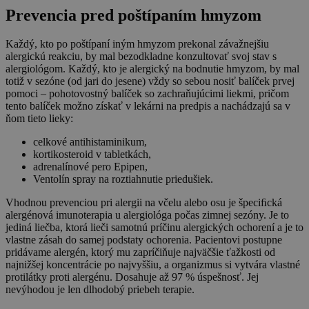
Prevencia pred poštípaním hmyzom
Každý, kto po poštípaní iným hmyzom prekonal závažnejšiu
alergickú reakciu, by mal bezodkladne konzultovať svoj stav s
alergiológom. Každý, kto je alergický na bodnutie hmyzom, by mal
totiž v sezóne (od jari do jesene) vždy so sebou nosiť balíček prvej
pomoci – pohotovostný balíček so zachraňujúcimi liekmi, pričom
tento balíček možno získať v lekárni na predpis a nachádzajú sa v
ňom tieto lieky:
celkové antihistaminikum,
kortikosteroid v tabletkách,
adrenalínové pero Epipen,
Ventolín spray na roztiahnutie priedušiek.
Vhodnou prevenciou pri alergii na včelu alebo osu je špeciﬁcká
alergénová imunoterapia u alergiológa počas zimnej sezóny. Je to
jediná liečba, ktorá lieči samotnú príčinu alergických ochorení a je to
vlastne zásah do samej podstaty ochorenia. Pacientovi postupne
pridávame alergén, ktorý mu zapríčiňuje najväčšie ťažkosti od
najnižšej koncentrácie po najvyššiu, a organizmus si vytvára vlastné
protilátky proti alergénu. Dosahuje až 97 % úspešnosť. Jej
nevýhodou je len dlhodobý priebeh terapie.