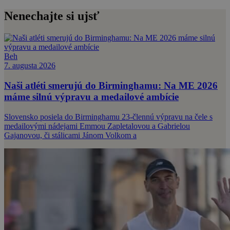
Nenechajte si ujsť
Beh
7. augusta 2026
Naši atléti smerujú do Birminghamu: Na ME 2026
máme silnú výpravu a medailové ambície
Slovensko posiela do Birminghamu 23-člennú výpravu na čele s
medailovými nádejami Emmou Zapletalovou a Gabrielou
Gajanovou, či stálicami Jánom Volkom a