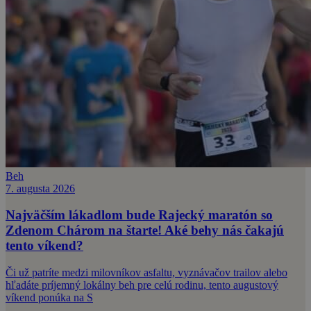
Beh
7. augusta 2026
Najväčším lákadlom bude Rajecký maratón so
Zdenom Chárom na štarte! Aké behy nás čakajú
tento víkend?
Či už patríte medzi milovníkov asfaltu, vyznávačov trailov alebo
hľadáte príjemný lokálny beh pre celú rodinu, tento augustový
víkend ponúka na S