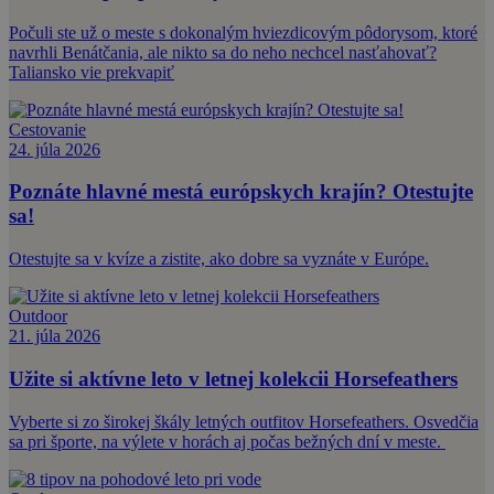
Počuli ste už o meste s dokonalým hviezdicovým pôdorysom, ktoré
navrhli Benátčania, ale nikto sa do neho nechcel nasťahovať?
Taliansko vie prekvapiť
Cestovanie
24. júla 2026
Poznáte hlavné mestá európskych krajín? Otestujte
sa!
Otestujte sa v kvíze a zistite, ako dobre sa vyznáte v Európe.
Outdoor
21. júla 2026
Užite si aktívne leto v letnej kolekcii Horsefeathers
Vyberte si zo širokej škály letných outfitov Horsefeathers. Osvedčia
sa pri športe, na výlete v horách aj počas bežných dní v meste.