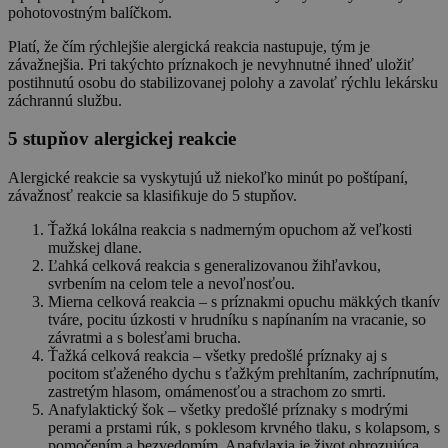
pohotovostným balíčkom.
Platí, že čím rýchlejšie alergická reakcia nastupuje, tým je
závažnejšia. Pri takýchto príznakoch je nevyhnutné ihneď uložiť
postihnutú osobu do stabilizovanej polohy a zavolať rýchlu lekársku
záchrannú službu.
5 stupňov alergickej reakcie
Alergické reakcie sa vyskytujú už niekoľko minút po poštípaní,
závažnosť reakcie sa klasiﬁkuje do 5 stupňov.
Ťažká lokálna reakcia s nadmerným opuchom až veľkosti
mužskej dlane.
Ľahká celková reakcia s generalizovanou žihľavkou,
svrbením na celom tele a nevoľnosťou.
Mierna celková reakcia – s príznakmi opuchu mäkkých tkanív
tváre, pocitu úzkosti v hrudníku s napínaním na vracanie, so
závratmi a s bolesťami brucha.
Ťažká celková reakcia – všetky predošlé príznaky aj s
pocitom sťaženého dychu s ťažkým prehĺtaním, zachrípnutím,
zastretým hlasom, omámenosťou a strachom zo smrti.
Anafylaktický šok – všetky predošlé príznaky s modrými
perami a prstami rúk, s poklesom krvného tlaku, s kolapsom, s
pomočením a bezvedomím. Anafylaxia je život ohrozujúca,