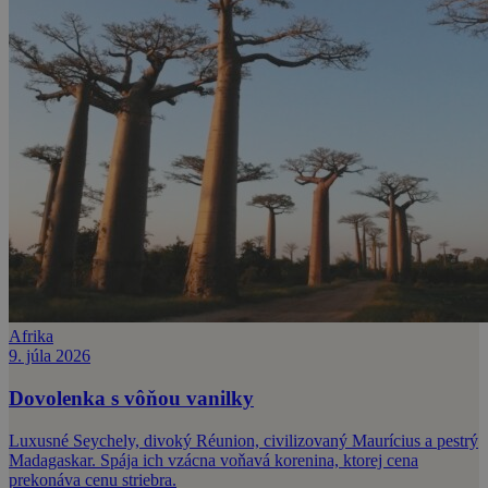
Afrika
9. júla 2026
Dovolenka s vôňou vanilky
Luxusné Seychely, divoký Réunion, civilizovaný Maurícius a pestrý
Madagaskar. Spája ich vzácna voňavá korenina, ktorej cena
prekonáva cenu striebra.