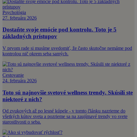
Psychológia
27. februára 2026
Dostaňte svoje emócie pod kontrolu. Toto je 5
základných prístupov
V prvom rade si musíme uvedomiť, že často skutočne nemáme pod
kontrolou nič okrem seba samých.
Cestovanie
24. februára 2026
Toto sú najnovšie svetové wellness trendy. Skúsili ste
niektoré z nich?
Od zvukových až po lesné kúpele - v tomto článku nazrieme do
všetkých kútov sveta a pozrieme sa na zaujímavé trendy vo svete
starostlivosti o seba.