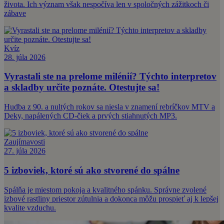
života. Ich význam však nespočíva len v spoločných zážitkoch či
zábave
Kvíz
28. júla 2026
Vyrastali ste na prelome milénií? Týchto interpretov
a skladby určite poznáte. Otestujte sa!
Hudba z 90. a nultých rokov sa niesla v znamení rebríčkov MTV a
Deky, napálených CD-čiek a prvých stiahnutých MP3.
Zaujímavosti
27. júla 2026
5 izboviek, ktoré sú ako stvorené do spálne
Spálňa je miestom pokoja a kvalitného spánku. Správne zvolené
izbové rastliny priestor zútulnia a dokonca môžu prospieť aj k lepšej
kvalite vzduchu.