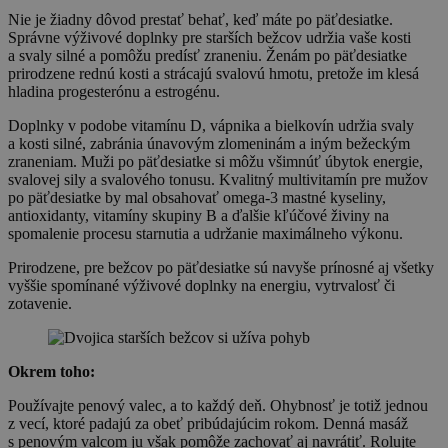
Nie je žiadny dôvod prestať behať, keď máte po päťdesiatke.
Správne výživové doplnky pre starších bežcov udržia vaše kosti
a svaly silné a pomôžu predísť zraneniu. Ženám po päťdesiatke
prirodzene rednú kosti a strácajú svalovú hmotu, pretože im klesá
hladina progesterónu a estrogénu.
Doplnky v podobe vitamínu D, vápnika a bielkovín udržia svaly
a kosti silné, zabránia únavovým zlomeninám a iným bežeckým
zraneniam. Muži po päťdesiatke si môžu všimnúť úbytok energie,
svalovej sily a svalového tonusu. Kvalitný multivitamín pre mužov
po päťdesiatke by mal obsahovať omega-3 mastné kyseliny,
antioxidanty, vitamíny skupiny B a ďalšie kľúčové živiny na
spomalenie procesu starnutia a udržanie maximálneho výkonu.
Prirodzene, pre bežcov po päťdesiatke sú navyše prínosné aj všetky
vyššie spomínané výživové doplnky na energiu, vytrvalosť či
zotavenie.
Okrem toho:
Používajte penový valec, a to každý deň. Ohybnosť je totiž jednou
z vecí, ktoré padajú za obeť pribúdajúcim rokom. Denná masáž
s penovým valcom ju však pomôže zachovať aj navrátiť. Rolujte