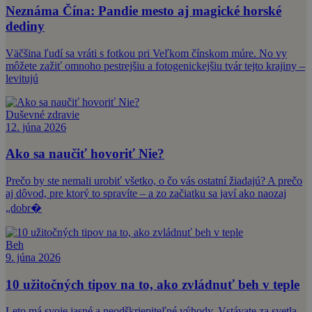
Neznáma Čína: Pandie mesto aj magické horské
dediny
Väčšina ľudí sa vráti s fotkou pri Veľkom čínskom múre. No vy
môžete zažiť omnoho pestrejšiu a fotogenickejšiu tvár tejto krajiny –
levitujú
Duševné zdravie
12. júna 2026
Ako sa naučiť hovoriť Nie?
Prečo by ste nemali urobiť všetko, o čo vás ostatní žiadajú? A prečo
aj dôvod, pre ktorý to spravíte – a zo začiatku sa javí ako naozaj
„dobr�
Beh
9. júna 2026
10 užitočných tipov na to, ako zvládnuť beh v teple
Leto má svoje jasné a neodškriepiteľné výhody. Vstávate za svetla,