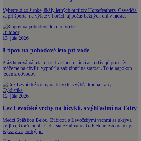
Vyberte si zo širokej škály letných outfitov Horsefeathers. Osvedčia
sa pri športe, na výlete v horách aj počas bežných dní v meste.
Outdoor
13. júla 2026
8 tipov na pohodové leto pri vode
Prázdninová nálada a pocit voľnosti nám často dávajú pocit, že
môžeme na chvíľu vypnúť a zabudnúť na starosti. To je napokon
jeden z dôvodov,
Cyklistika
12. júla 2026
Cez Levočské vrchy na bicykli, s výhľadmi na Tatry
Medzi Spišskou Belou, Ľubicou a Levočskými vrchmi sa ukrýva
krajina, ktorú mnohí ľudia stále vnímajú ako biele miesto na mape.
Bývalý vojenský pri