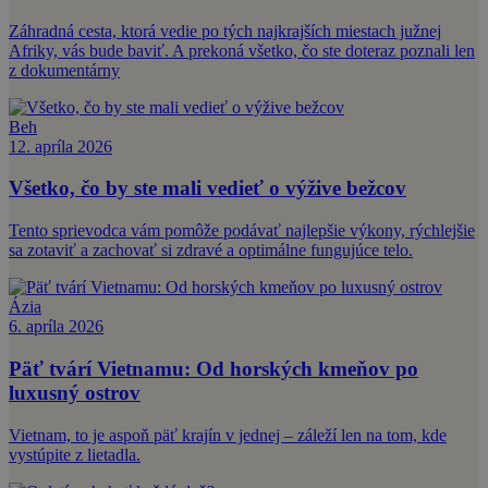
Záhradná cesta, ktorá vedie po tých najkrajších miestach južnej
Afriky, vás bude baviť. A prekoná všetko, čo ste doteraz poznali len
z dokumentárny
Beh
12. apríla 2026
Všetko, čo by ste mali vedieť o výžive bežcov
Tento sprievodca vám pomôže podávať najlepšie výkony, rýchlejšie
sa zotaviť a zachovať si zdravé a optimálne fungujúce telo.
Ázia
6. apríla 2026
Päť tvárí Vietnamu: Od horských kmeňov po
luxusný ostrov
Vietnam, to je aspoň päť krajín v jednej – záleží len na tom, kde
vystúpite z lietadla.