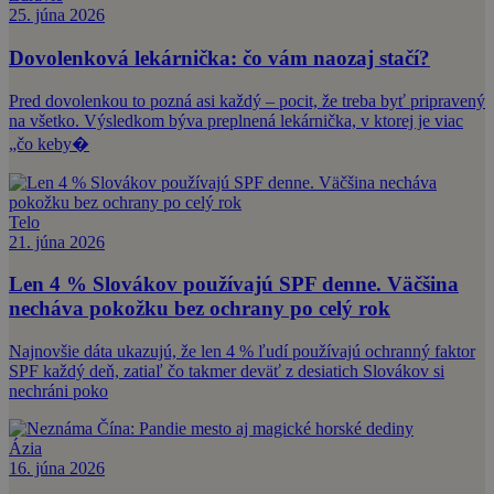
25. júna 2026
Dovolenková lekárnička: čo vám naozaj stačí?
Pred dovolenkou to pozná asi každý – pocit, že treba byť pripravený
na všetko. Výsledkom býva preplnená lekárnička, v ktorej je viac
„čo keby�
Telo
21. júna 2026
Len 4 % Slovákov používajú SPF denne. Väčšina
necháva pokožku bez ochrany po celý rok
Najnovšie dáta ukazujú, že len 4 % ľudí používajú ochranný faktor
SPF každý deň, zatiaľ čo takmer deväť z desiatich Slovákov si
nechráni poko
Ázia
16. júna 2026