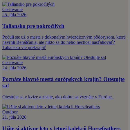
Cestovanie
25. júla 2026
Taliansko pre pokročilých
Počuli ste už o meste s dokonalým hviezdicovým pôdorysom, ktoré
navrhli Benátčania, ale nikto sa do neho nechcel nasťahovať?
Taliansko vie prekvapiť
Cestovanie
24. júla 2026
Poznáte hlavné mestá európskych krajín? Otestujte
sa!
Otestujte sa v kvíze a zistite, ako dobre sa vyznáte v Európe.
Outdoor
21. júla 2026
Užite si aktívne leto v letnej kolekcii Horsefeathers