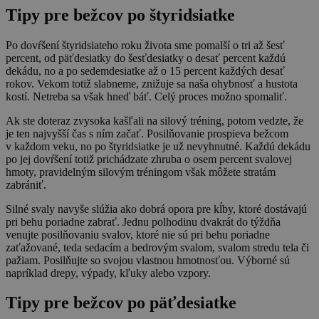
Tipy pre bežcov po štyridsiatke
Po dovŕšení štyridsiateho roku života sme pomalší o tri až šesť
percent, od päťdesiatky do šesťdesiatky o desať percent každú
dekádu, no a po sedemdesiatke až o 15 percent každých desať
rokov. Vekom totiž slabneme, znižuje sa naša ohybnosť a hustota
kostí. Netreba sa však hneď báť. Celý proces možno spomaliť.
Ak ste doteraz zvysoka kašľali na silový tréning, potom vedzte, že
je ten najvyšší čas s ním začať. Posilňovanie prospieva bežcom
v každom veku, no po štyridsiatke je už nevyhnutné. Každú dekádu
po jej dovŕšení totiž prichádzate zhruba o osem percent svalovej
hmoty, pravidelným silovým tréningom však môžete stratám
zabrániť.
Silné svaly navyše slúžia ako dobrá opora pre kĺby, ktoré dostávajú
pri behu poriadne zabrať. Jednu polhodinu dvakrát do týždňa
venujte posilňovaniu svalov, ktoré nie sú pri behu poriadne
zaťažované, teda sedacím a bedrovým svalom, svalom stredu tela či
pažiam. Posilňujte so svojou vlastnou hmotnosťou. Výborné sú
napríklad drepy, výpady, kľuky alebo vzpory.
Tipy pre bežcov po päťdesiatke