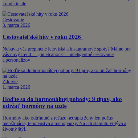
kondícii, ale
Cestovanie
3. marca 2026
Cestovateľské hity v roku 2026
Nebavia vás preplnené letoviská a instagramové spoty? Máme pre
vás nový trend – „quietcations“ – inteligentné cestovanie
a personalizov
Zdravie
1. marca 2026
Hoďte sa do hormonálnej pohody: 9 tipov, ako
udržať hormóny na uzde
Hormóny ako odtrhnuté z reťaze netrápia ženy len počas
menštruácie, tehotenstva a menopauzy. Na ich stabilitu vplýva aj
životný štýl.