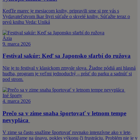
Keďže marec je mesiacom knihy, pripravili sme si pre vás s
Vydavateľstvom Ikar štyri súťaže o skvelé knihy. Súťažte teraz o
prvú knihu Veda: Uniká
Ázia
9. marca 2026
Festival sakúr: Keď sa Japonsko sfarbí do ružova
Nie je to festival v klasickom zmysle slova. Žiadne pódiá ani hlasná
hudba, program je veľmi jednoduchý – prísť do parku a sadnúť si
pod strom.
Iné športy
4. marca 2026
Prečo sa v zime snaha športovať v letnom tempe
nevypláca
V zime sa často snažíme športovať rovnako intenzívne ako v lete,
no narážame na únavu, pokles výkonu či frustráciu. Problém nie je v