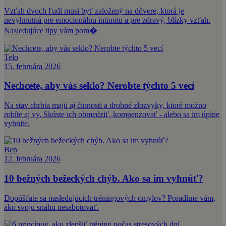
Vzťah dvoch ľudí musí byť založený na dôvere, ktorá je
nevyhnutná pre emocionálnu intimitu a pre zdravý, blízky vzťah.
Nasledujúce tipy vám pom�
Telo
15. februára 2026
Nechcete, aby vás seklo? Nerobte týchto 5 vecí
Na stav chrbta majú aj činnosti a drobné zlozvyky, ktoré možno
robíte aj vy. Skúste ich obmedziť, kompenzovať - alebo sa im úplne
vyhnite.
Beh
12. februára 2026
10 bežných bežeckých chýb. Ako sa im vyhnúť?
Dopúšťate sa nasledujúcich tréningových omylov? Poradíme vám,
ako svoju snahu nesabotovať.