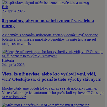
Beh
25. apríla 2026
8 spôsobov, akými môže beh zmeniť vaše telo a
mozog
Ak nemáte s behaním skúsenosti, začiatky dokážu byť poriadne
bolestivé. Beh má ale množstvo benefitov na naše telo a myseľ -
toto je osem z nich.
História
24. apríla 2026
Viete, že nič neviete, alebo kto vyslovil veni, vidi,
vici? Otestujte sa, či poznáte tieto výroky slávnych!
Mnohé citáty sme počuli toľko ráz, až sa stali notoricky známe.
Viete však, kto je ich autorom alebo prečo boli vyslovené? Otestujte
sa v našom kvíz