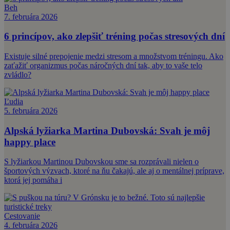
Beh
7. februára 2026
6 princípov, ako zlepšiť tréning počas stresových dní
Existuje silné prepojenie medzi stresom a množstvom tréningu. Ako
zaťažiť organizmus počas náročných dní tak, aby to vaše telo
zvládlo?
Ľudia
5. februára 2026
Alpská lyžiarka Martina Dubovská: Svah je môj
happy place
S lyžiarkou Martinou Dubovskou sme sa rozprávali nielen o
športových výzvach, ktoré na ňu čakajú, ale aj o mentálnej príprave,
ktorá jej pomáha i
Cestovanie
4. februára 2026