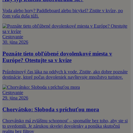
Voda alebo hory? Paddleboard alebo bicykel? Zistite v kvíze, po
čom vaša duša túži.
Cestovanie
30. júna 2026
Poznáte tieto obľúbené dovolenkové miesta v
Európe? Otestujte sa v kvíze
Prázdninový čas láka na oddych k vode. Zistite, ako dobre poznáte
destinácie, ktoré počas dovoleniek navštevuje množstvo turistov.
Cestovanie
29. júna 2026
Chorvátsko: Sloboda s príchuťou mora
Chorvátsko má zvláštnu schopnosť – spomalíte bez toho, aby ste si
to uvedomili. Je zárukou skvelej dovolenky a ponúka skutočnú
realitu bez filtrov