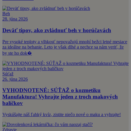
Beh
28. júna 2026
Deväť tipov, ako zvládnuť beh v horúčavách
Pre vysoké teploty a vlhkosť nepovažujú mnohí bežci letné mesiace
za ideálne na behanie. Leto je však dlhé a nechce sa nám veriť, že
by ste ho dok�
Súťaž
26. júna 2026
VYHODNOTENÉ: SÚŤAŽ o kozmetiku
Manufaktura! Vyhrajte jeden z troch makových
balíčkov
Vyskúšajte náš ľahký kvíz, zistite niečo nové o maku a vyhrajte!
Zdravie