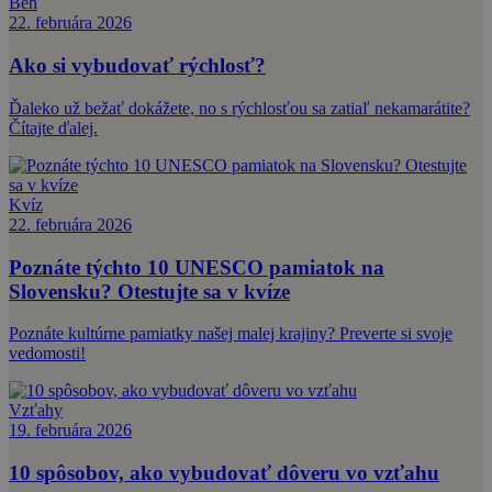
Beh
22. februára 2026
Ako si vybudovať rýchlosť?
Ďaleko už bežať dokážete, no s rýchlosťou sa zatiaľ nekamarátite?
Čítajte ďalej.
Kvíz
22. februára 2026
Poznáte týchto 10 UNESCO pamiatok na
Slovensku? Otestujte sa v kvíze
Poznáte kultúrne pamiatky našej malej krajiny? Preverte si svoje
vedomosti!
Vzťahy
19. februára 2026
10 spôsobov, ako vybudovať dôveru vo vzťahu