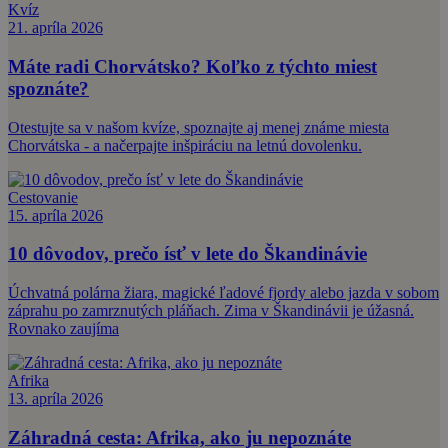
Kvíz
21. apríla 2026
Máte radi Chorvátsko? Koľko z týchto miest
spoznáte?
Otestujte sa v našom kvíze, spoznajte aj menej známe miesta
Chorvátska - a načerpajte inšpiráciu na letnú dovolenku.
Cestovanie
15. apríla 2026
10 dôvodov, prečo ísť v lete do Škandinávie
Úchvatná polárna žiara, magické ľadové fjordy alebo jazda v sobom
záprahu po zamrznutých pláňach. Zima v Škandinávii je úžasná.
Rovnako zaujíma
Afrika
13. apríla 2026
Záhradná cesta: Afrika, ako ju nepoznáte