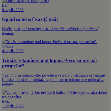
Beh
6. apríla 2026
Oplatí sa behať každý deň?
Prečítajte si, aké benefity a riziká prináša každodenný bežecký
tréning.
Výživa
4. apríla 2026
Trinásť vitamínov pod lupou. Prečo sú pre nás
prospešné?
Vitamíny sú organického pôvodu a vytvárajú ich žijúce organizmy.
Ľudské telo si ich nedokáže vyrobiť, preto ich musíme prijímať v
potrave.
Kvíz
1. apríla 2026