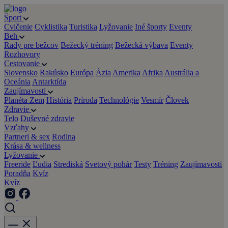
Šport
Cvičenie
Cyklistika
Turistika
Lyžovanie
Iné športy
Eventy
Beh
Rady pre bežcov
Bežecký tréning
Bežecká výbava
Eventy
Rozhovory
Cestovanie
Slovensko
Rakúsko
Európa
Ázia
Amerika
Afrika
Austrália a
Oceánia
Antarktída
Zaujímavosti
Planéta Zem
História
Príroda
Technológie
Vesmír
Človek
Zdravie
Telo
Duševné zdravie
Vzťahy
Partneri & sex
Rodina
Krása & wellness
Lyžovanie
Freeride
Ľudia
Strediská
Svetový pohár
Testy
Tréning
Zaujímavosti
Poradňa
Kvíz
Kvíz