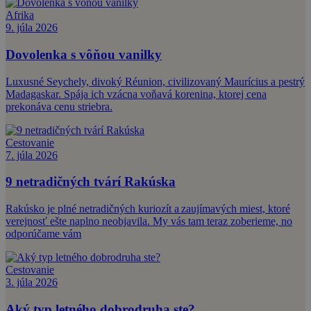
Afrika
9. júla 2026
Dovolenka s vôňou vanilky
Luxusné Seychely, divoký Réunion, civilizovaný Maurícius a pestrý
Madagaskar. Spája ich vzácna voňavá korenina, ktorej cena
prekonáva cenu striebra.
Cestovanie
7. júla 2026
9 netradičných tvárí Rakúska
Rakúsko je plné netradičných kuriozít a zaujímavých miest, ktoré
verejnosť ešte naplno neobjavila. My vás tam teraz zoberieme, no
odporúčame vám
Cestovanie
3. júla 2026
Aký typ letného dobrodruha ste?