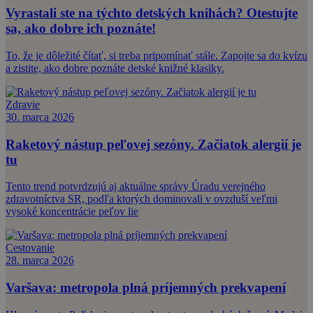
Vyrastali ste na týchto detských knihách? Otestujte
sa, ako dobre ich poznáte!
To, že je dôležité čítať, si treba pripomínať stále. Zapojte sa do kvízu
a zistite, ako dobre poznáte detské knižné klasiky.
Zdravie
30. marca 2026
Raketový nástup peľovej sezóny. Začiatok alergií je
tu
Tento trend potvrdzujú aj aktuálne správy Úradu verejného
zdravotníctva SR, podľa ktorých dominovali v ovzduší veľmi
vysoké koncentrácie peľov lie
Cestovanie
28. marca 2026
Varšava: metropola plná príjemných prekvapení