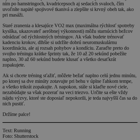
ním po hamstringoch, kvadricepsoch aj sedacích svaloch, čím
uvoľníte napäté spojivové tkanivá a zlepšíte si krvný obeh tak, ako
pri masáži.
Staré zranenia a klesajúce VO2 max (maximálna rýchlosť spotreby
kyslíka, ukazovateľ aeróbnej výkonnosti) môžu starnúcich bežcov
odrádzať od rýchlostných tréningov. Ak však budete trénovať
kadenciu krokov, dlhšie si udržíte dobrú neuromuskulárnu
koordináciu, ale aj rozsah pohybov a kondíciu. Zaraďte preto do
svojho tréningu krátke šprinty tak, že 10 až 20 sekúnd pobežíte
naplno, 30 až 60 sekúnd budete klusať a všetko desaťkrát
zopakujete.
Ak si chcete tréning sťažiť, môžete bežať naplno celú jednu minútu,
po ktorej sa dve minúty zotavujte pri behu v úplne ľahkom tempe,
a všetko trikrát zopakujte. A napokon, stále si klaďte nové ciele,
nezabúdajte sa však pozerať na veci triezvo. Určite sa ešte vždy
nájdu výzvy, ktoré ste doposiaľ nepokorili, je teda najvyšší čas sa do
nich pustiť.
Držíme palce!
Text: Running
Foto: Shutterstock