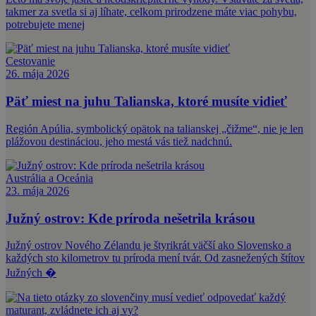
takmer za svetla si aj líhate, celkom prirodzene máte viac pohybu,
potrebujete menej
Cestovanie
26. mája 2026
Päť miest na juhu Talianska, ktoré musíte vidieť
Región Apúlia, symbolický opätok na talianskej „čižme“, nie je len
plážovou destináciou, jeho mestá vás tiež nadchnú.
Austrália a Oceánia
23. mája 2026
Južný ostrov: Kde príroda nešetrila krásou
Južný ostrov Nového Zélandu je štyrikrát väčší ako Slovensko a
každých sto kilometrov tu príroda mení tvár. Od zasnežených štítov
Južných �