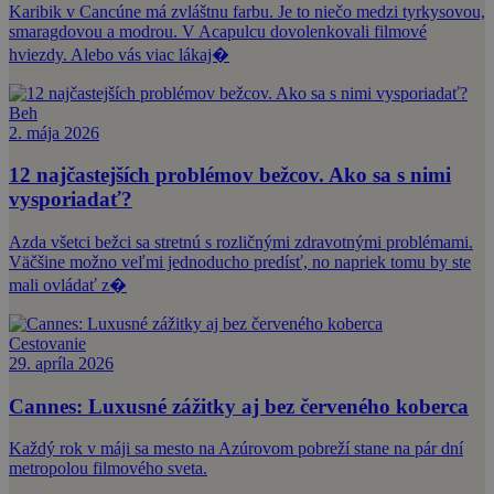
Karibik v Cancúne má zvláštnu farbu. Je to niečo medzi tyrkysovou,
smaragdovou a modrou. V Acapulcu dovolenkovali filmové
hviezdy. Alebo vás viac lákaj�
Beh
2. mája 2026
12 najčastejších problémov bežcov. Ako sa s nimi
vysporiadať?
Azda všetci bežci sa stretnú s rozličnými zdravotnými problémami.
Väčšine možno veľmi jednoducho predísť, no napriek tomu by ste
mali ovládať z�
Cestovanie
29. apríla 2026
Cannes: Luxusné zážitky aj bez červeného koberca
Každý rok v máji sa mesto na Azúrovom pobreží stane na pár dní
metropolou filmového sveta.