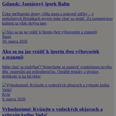
Gdansk: Jantárový šperk Baltu
Úzke meštianske domy, vôňa mora a pokojné uličky – v
prekrásnych Benátkach severu máte chuť sa stratiť. Za romantickou
kulisou sa však skrýva mes
Šport
10. marca 2026
Ako sa na jar vrátiť k športu (bez výhovoriek
a zranení)
Máte chuť sa rozhýbať? Nenechajte sa zastaviť syndrómom prvého
dňa, zranením ani pohodlnosťou. Oprášte tenisky z pivnice,
dofúkajte si na bicykloc
Kvíz
9. marca 2026
Vyhodnotené: Kvízujte o vedeckých objavoch a
vyhrajte knihu Veda!