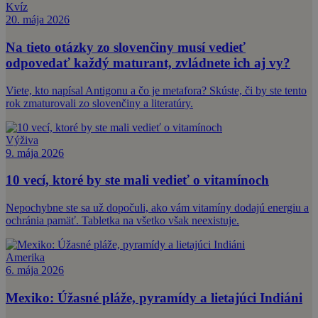
Kvíz
20. mája 2026
Na tieto otázky zo slovenčiny musí vedieť
odpovedať každý maturant, zvládnete ich aj vy?
Viete, kto napísal Antigonu a čo je metafora? Skúste, či by ste tento
rok zmaturovali zo slovenčiny a literatúry.
Výživa
9. mája 2026
10 vecí, ktoré by ste mali vedieť o vitamínoch
Nepochybne ste sa už dopočuli, ako vám vitamíny dodajú energiu a
ochránia pamäť. Tabletka na všetko však neexistuje.
Amerika
6. mája 2026
Mexiko: Úžasné pláže, pyramídy a lietajúci Indiáni