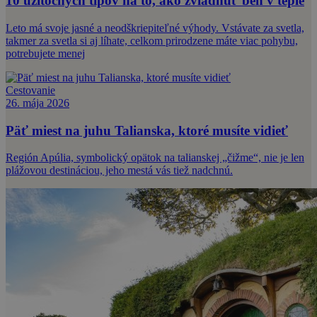
10 užitočných tipov na to, ako zvládnuť beh v teple
Leto má svoje jasné a neodškriepiteľné výhody. Vstávate za svetla,
takmer za svetla si aj líhate, celkom prirodzene máte viac pohybu,
potrebujete menej
Cestovanie
26. mája 2026
Päť miest na juhu Talianska, ktoré musíte vidieť
Región Apúlia, symbolický opätok na talianskej „čižme“, nie je len
plážovou destináciou, jeho mestá vás tiež nadchnú.