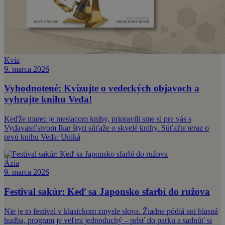
Kvíz
9. marca 2026
Vyhodnotené: Kvízujte o vedeckých objavoch a
vyhrajte knihu Veda!
Keďže marec je mesiacom knihy, pripravili sme si pre vás s
Vydavateľstvom Ikar štyri súťaže o skvelé knihy. Súťažte teraz o
prvú knihu Veda: Uniká
Ázia
9. marca 2026
Festival sakúr: Keď sa Japonsko sfarbí do ružova
Nie je to festival v klasickom zmysle slova. Žiadne pódiá ani hlasná
hudba, program je veľmi jednoduchý – prísť do parku a sadnúť si