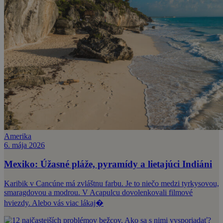
Amerika
6. mája 2026
Mexiko: Úžasné pláže, pyramídy a lietajúci Indiáni
Karibik v Cancúne má zvláštnu farbu. Je to niečo medzi tyrkysovou,
smaragdovou a modrou. V Acapulcu dovolenkovali filmové
hviezdy. Alebo vás viac lákaj�