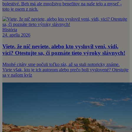
bolestivé. Beh má ale množstvo benefitov na naše telo a myseľ -
toto je osem z nich.
História
24. apríla 2026
Viete, že nič neviete, alebo kto vyslovil veni, vidi,
vici? Otestujte sa, či poznáte tieto výroky slávnych!
Mnohé citáty sme počuli toľko ráz, až sa stali notoricky známe.
Viete však, kto je ich autorom alebo prečo boli vyslovené? Otestujte
sa v našom kvíz