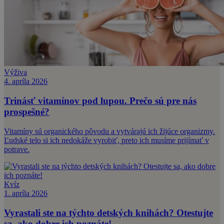
Výživa
4. apríla 2026
Trinásť vitamínov pod lupou. Prečo sú pre nás
prospešné?
Vitamíny sú organického pôvodu a vytvárajú ich žijúce organizmy.
Ľudské telo si ich nedokáže vyrobiť, preto ich musíme prijímať v
potrave.
Kvíz
1. apríla 2026
Vyrastali ste na týchto detských knihách? Otestujte
sa, ako dobre ich poznáte!