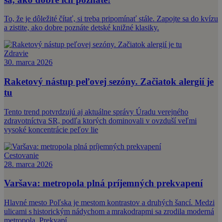
To, že je dôležité čítať, si treba pripomínať stále. Zapojte sa do kvízu
a zistite, ako dobre poznáte detské knižné klasiky.
Zdravie
30. marca 2026
Raketový nástup peľovej sezóny. Začiatok alergií je
tu
Tento trend potvrdzujú aj aktuálne správy Úradu verejného
zdravotníctva SR, podľa ktorých dominovali v ovzduší veľmi
vysoké koncentrácie peľov lie
Cestovanie
28. marca 2026
Varšava: metropola plná príjemných prekvapení
Hlavné mesto Poľska je mestom kontrastov a druhých šancí. Medzi
ulicami s historickým nádychom a mrakodrapmi sa zrodila moderná
metropola. Prekvapí