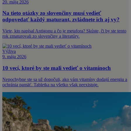
20. mája 2026
Na tieto otázky zo slovenčiny musí vedieť
odpovedať každý maturant, zvládnete ich aj vy?
Viete, kto napísal Antigonu a čo je metafora? Skúste, či by ste tento
rok zmaturovali zo slovenčiny a literatúry.
Výživa
9. mája 2026
10 vecí, ktoré by ste mali vedieť o vitamínoch
Nepochybne ste sa už dopočuli, ako vám vitamíny dodajú energiu a
ochránia pamäť. Tabletka na všetko však neexistuje.