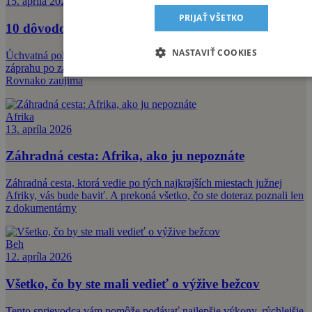
15. apríla 2026
PRIJAŤ VŠETKO
10 dôvodov, prečo ísť v lete do Škandinávie
NASTAVIŤ COOKIES
Úchvatná polárna žiara, magické ľadové fjordy alebo jazda v sobom
záprahu po zamrznutých pláňach. Zima v Škandinávii je úžasná.
Rovnako zaujíma
Afrika
13. apríla 2026
Záhradná cesta: Afrika, ako ju nepoznáte
Záhradná cesta, ktorá vedie po tých najkrajších miestach južnej
Afriky, vás bude baviť. A prekoná všetko, čo ste doteraz poznali len
z dokumentárny
Beh
12. apríla 2026
Všetko, čo by ste mali vedieť o výžive bežcov
Tento sprievodca vám pomôže podávať najlepšie výkony, rýchlejšie