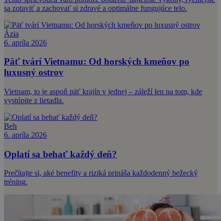
sa zotaviť a zachovať si zdravé a optimálne fungujúce telo.
Ázia
6. apríla 2026
Päť tvárí Vietnamu: Od horských kmeňov po
luxusný ostrov
Vietnam, to je aspoň päť krajín v jednej – záleží len na tom, kde
vystúpite z lietadla.
Beh
6. apríla 2026
Oplatí sa behať každý deň?
Prečítajte si, aké benefity a riziká prináša každodenný bežecký
tréning.