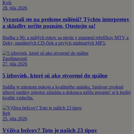
Kvíz
28. júla 2026
Vyrastali ste na prelome milénií? Týchto interpretov
a skladby určite poznáte. Otestujte sa!
Hudba z 90. a nultých rokov sa niesla v znamení rebríčkov MTV a
Deky, napálených CD-čiek a prvých stiahnutých MP3.
Zaujímavosti
27. júla 2026
5 izboviek, ktoré sú ako stvorené do spálne
Spálňa je miestom pokoja a kvalitného spánku. Správne zvolené
izbové rastliny priestor zútulnia a dokonca môžu prospieť aj k lepšej
kvalite vzduchu.
Beh
25. júla 2026
Výživa bežcov? Toto je našich 23 tipov