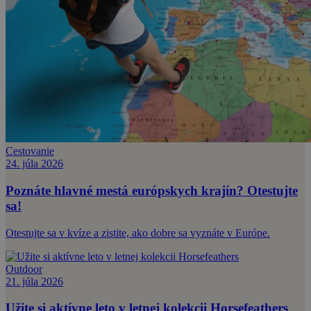
Cestovanie
24. júla 2026
Poznáte hlavné mestá európskych krajín? Otestujte
sa!
Otestujte sa v kvíze a zistite, ako dobre sa vyznáte v Európe.
Outdoor
21. júla 2026
Užite si aktívne leto v letnej kolekcii Horsefeathers