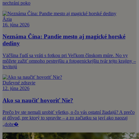
nechráni poko
Ázia
16. júna 2026
Neznáma Čína: Pandie mesto aj magické horské
dediny
Väčšina ľudí sa vráti s fotkou pri Veľkom čínskom múre. No vy
môžete zažiť omnoho pestrejšiu a fotogenickejšiu tvár tejto krajiny –
levitujú
Duševné zdravie
12. júna 2026
Ako sa naučiť hovoriť Nie?
Prečo by ste nemali urobiť všetko, o čo vás ostatní žiadajú? A prečo
aj dôvod, pre ktorý to spravíte – a zo začiatku sa javí ako naozaj
„dobr�