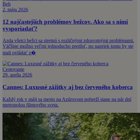
Beh
2. mája 2026
12 najčastejších problémov bežcov. Ako sa s nimi
vysporiadať?
Azda všetci bežci sa stretnú s rozličnými zdravotnými problémami.
Väčšine možno veľmi jednoducho predísť, no napriek tomu by ste
mali ovládať z�
Cestovanie
29. apríla 2026
Cannes: Luxusné zážitky aj bez červeného koberca
Každý rok v máji sa mesto na Azúrovom pobreží stane na pár dní
metropolou filmového sveta.