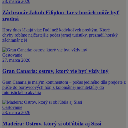
28. marca 2026
Záchranár Jakub Filipko: Jar v horách môže byť
zradná
Hory dnes lákajú viac ľudí než kedykoľvek predtým. Ktoré
chyby robíme najčastejšie počas jarnej turistiky, prezradil horský
záchranár z N
Cestovanie
27. marca 2026
Gran Canaria: ostrov, ktorý vie byť vždy iný
Gran Canaria je malým kontinentom – počas jediného dňa prejdete z
púšte do borovicových hôr, z koloniálnej architektúry do
futuristického akvária
Cestovanie
23. marca 2026
Madeira: Ostrov, ktorý si obľúbila aj Sissi