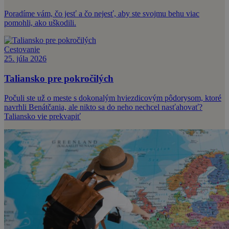
Poradíme vám, čo jesť a čo nejesť, aby ste svojmu behu viac
pomohli, ako uškodili.
Cestovanie
25. júla 2026
Taliansko pre pokročilých
Počuli ste už o meste s dokonalým hviezdicovým pôdorysom, ktoré
navrhli Benátčania, ale nikto sa do neho nechcel nasťahovať?
Taliansko vie prekvapiť