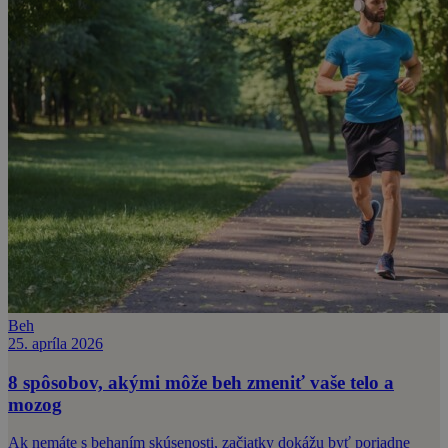
Beh
25. apríla 2026
8 spôsobov, akými môže beh zmeniť vaše telo a
mozog
Ak nemáte s behaním skúsenosti, začiatky dokážu byť poriadne