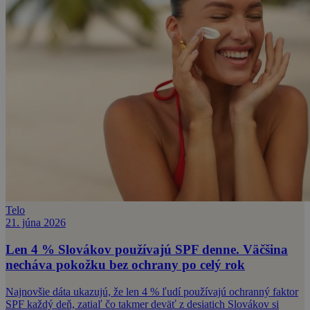
Telo
21. júna 2026
Len 4 % Slovákov používajú SPF denne. Väčšina
necháva pokožku bez ochrany po celý rok
Najnovšie dáta ukazujú, že len 4 % ľudí používajú ochranný faktor
SPF každý deň, zatiaľ čo takmer deväť z desiatich Slovákov si