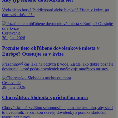
Voda alebo hory? Paddleboard alebo bicykel? Zistite v kvíze, po
čom vaša duša túži.
Cestovanie
30. júna 2026
Poznáte tieto obľúbené dovolenkové miesta v
Európe? Otestujte sa v kvíze
Prázdninový čas láka na oddych k vode. Zistite, ako dobre poznáte
destinácie, ktoré počas dovoleniek navštevuje množstvo turistov.
Cestovanie
29. júna 2026
Chorvátsko: Sloboda s príchuťou mora
Chorvátsko má zvláštnu schopnosť – spomalíte bez toho, aby ste si
to uvedomili. Je zárukou skvelej dovolenky a ponúka skutočnú
realitu bez filtrov