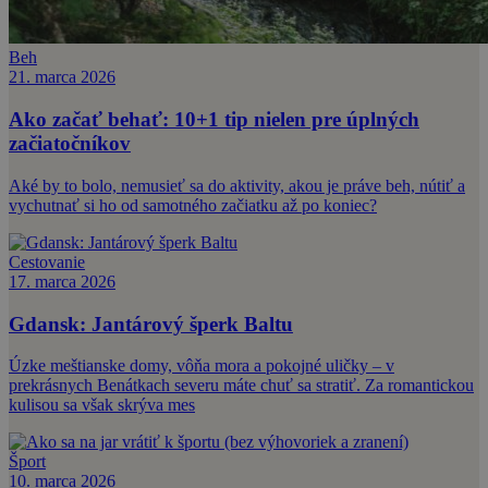
Beh
21. marca 2026
Ako začať behať: 10+1 tip nielen pre úplných
začiatočníkov
Aké by to bolo, nemusieť sa do aktivity, akou je práve beh, nútiť a
vychutnať si ho od samotného začiatku až po koniec?
Cestovanie
17. marca 2026
Gdansk: Jantárový šperk Baltu
Úzke meštianske domy, vôňa mora a pokojné uličky – v
prekrásnych Benátkach severu máte chuť sa stratiť. Za romantickou
kulisou sa však skrýva mes
Šport
10. marca 2026