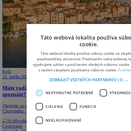
Táto webová lokalita používa súb
cookie.
Táto webová lokalita používa súbory cookie na zlepš
používateľskej skúsenosti. Používaním našej webovej lo
vyjadrujete súhlas s používaním všetkých súborov cookie 
s našimi zásadami používania súborov cookie.
Prečíta
Kvíz
21. apríla 2026
ZOBRAZIŤ VŠETKÝCH PARTNEROV
(1) →
Máte radi Chorvátsko? Koľko z týchto miest
NEVYHNUTNE POTREBNÉ
VÝKONNOS
spoznáte?
Otestujte sa v našom kvíze, spoznajte aj menej známe miesta
CIELENIE
FUNKCIE
Chorvátska - a načerpajte inšpiráciu na letnú dovolenku.
NEKLASIFIKOVANÉ
Cestovanie