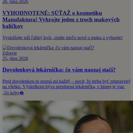
26. júna 2026
VYHODNOTENÉ: SÚŤAŽ o kozmetiku
Manufaktura! Vyhrajte jeden z troch makových
balíčkov
Vyskúšajte náš ľahký kvíz, zistite niečo nové o maku a vyhrajte!
Zdravie
25. júna 2026
Dovolenková lekárnička: čo vám naozaj stačí?
Pred dovolenkou to pozná asi každý – pocit, že treba byť pripravený
na všetko. Výsledkom býva preplnená lekárnička, v ktorej je viac
„čo keby�