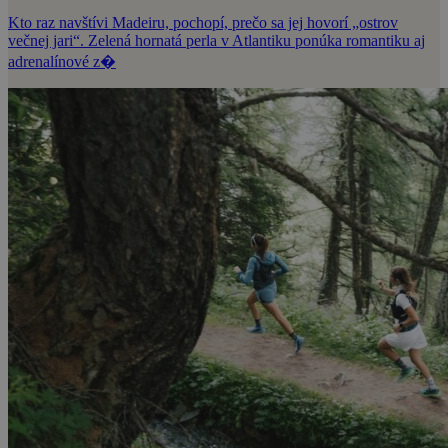
Kto raz navštívi Madeiru, pochopí, prečo sa jej hovorí „ostrov
večnej jari“. Zelená hornatá perla v Atlantiku ponúka romantiku aj
adrenalínové z�