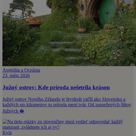
Austrália a Oceánia
23. mája 2026
Južný ostrov: Kde príroda nešetrila krásou
Južný ostrov Nového Zélandu je štyrikrát väčší ako Slovensko a
každých sto kilometrov tu príroda mení tvár. Od zasnežených štítov
Južných �
Kvíz