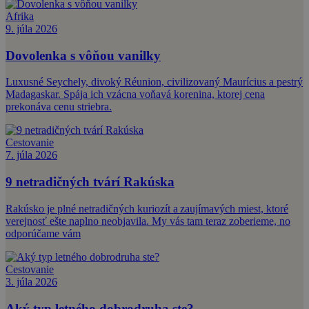
Afrika
9. júla 2026
Dovolenka s vôňou vanilky
Luxusné Seychely, divoký Réunion, civilizovaný Maurícius a pestrý
Madagaskar. Spája ich vzácna voňavá korenina, ktorej cena
prekonáva cenu striebra.
Cestovanie
7. júla 2026
9 netradičných tvárí Rakúska
Rakúsko je plné netradičných kuriozít a zaujímavých miest, ktoré
verejnosť ešte naplno neobjavila. My vás tam teraz zoberieme, no
odporúčame vám
Cestovanie
3. júla 2026
Aký typ letného dobrodruha ste?