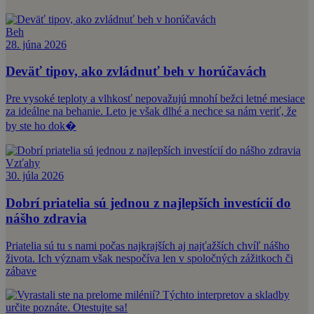
Beh
28. júna 2026
Deväť tipov, ako zvládnuť beh v horúčavách
Pre vysoké teploty a vlhkosť nepovažujú mnohí bežci letné mesiace
za ideálne na behanie. Leto je však dlhé a nechce sa nám veriť, že
by ste ho dok�
Vzťahy
30. júla 2026
Dobrí priatelia sú jednou z najlepších investícií do
nášho zdravia
Priatelia sú tu s nami počas najkrajších aj najťažších chvíľ nášho
života. Ich význam však nespočíva len v spoločných zážitkoch či
zábave