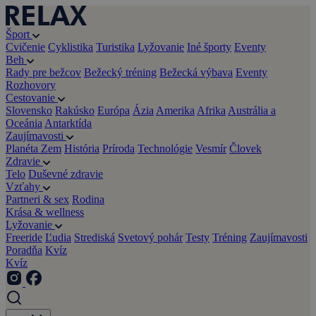
Šport
Cvičenie
Cyklistika
Turistika
Lyžovanie
Iné športy
Eventy
Beh
Rady pre bežcov
Bežecký tréning
Bežecká výbava
Eventy
Rozhovory
Cestovanie
Slovensko
Rakúsko
Európa
Ázia
Amerika
Afrika
Austrália a
Oceánia
Antarktída
Zaujímavosti
Planéta Zem
História
Príroda
Technológie
Vesmír
Človek
Zdravie
Telo
Duševné zdravie
Vzťahy
Partneri & sex
Rodina
Krása & wellness
Lyžovanie
Freeride
Ľudia
Strediská
Svetový pohár
Testy
Tréning
Zaujímavosti
Poradňa
Kvíz
Kvíz