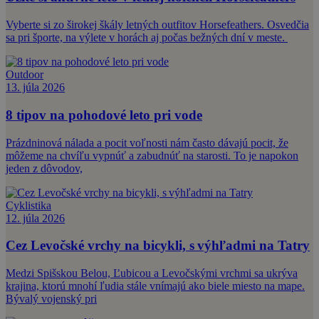
Vyberte si zo širokej škály letných outfitov Horsefeathers. Osvedčia
sa pri športe, na výlete v horách aj počas bežných dní v meste.
Outdoor
13. júla 2026
8 tipov na pohodové leto pri vode
Prázdninová nálada a pocit voľnosti nám často dávajú pocit, že
môžeme na chvíľu vypnúť a zabudnúť na starosti. To je napokon
jeden z dôvodov,
Cyklistika
12. júla 2026
Cez Levočské vrchy na bicykli, s výhľadmi na Tatry
Medzi Spišskou Belou, Ľubicou a Levočskými vrchmi sa ukrýva
krajina, ktorú mnohí ľudia stále vnímajú ako biele miesto na mape.
Bývalý vojenský pri