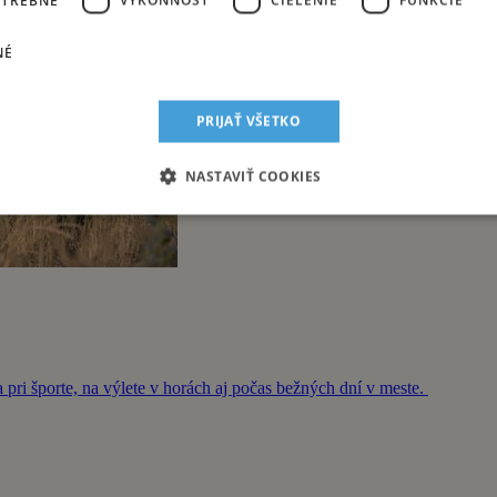
NÉ
PRIJAŤ VŠETKO
NASTAVIŤ COOKIES
a pri športe, na výlete v horách aj počas bežných dní v meste.