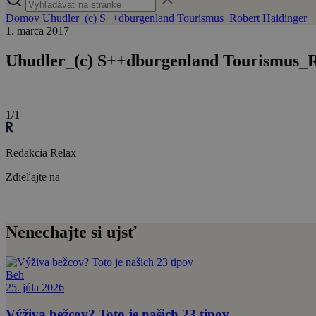
Domov
Uhudler_(c) S++dburgenland Tourismus_Robert Haidinger
1. marca 2017
Uhudler_(c) S++dburgenland Tourismus_R
1/1
Redakcia Relax
Zdieľajte na
Nenechajte si ujsť
Beh
25. júla 2026
Výživa bežcov? Toto je našich 23 tipov