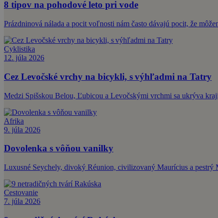
8 tipov na pohodové leto pri vode
Prázdninová nálada a pocit voľnosti nám často dávajú pocit, že môže
Cyklistika
12. júla 2026
Cez Levočské vrchy na bicykli, s výhľadmi na Tatry
Medzi Spišskou Belou, Ľubicou a Levočskými vrchmi sa ukrýva krajin
Afrika
9. júla 2026
Dovolenka s vôňou vanilky
Luxusné Seychely, divoký Réunion, civilizovaný Maurícius a pestrý M
Cestovanie
7. júla 2026