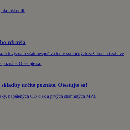
 ako uškodili.
šho zdravia
vota. Ich význam však nespočíva len v spoločných zážitkoch či zábave
 skladby určite poznáte. Otestujte sa!
Deky, napálených CD-čiek a prvých stiahnutých MP3.