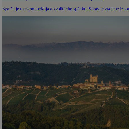
Spálňa je miestom pokoja a kvalitného spánku. Správne zvolené izbové