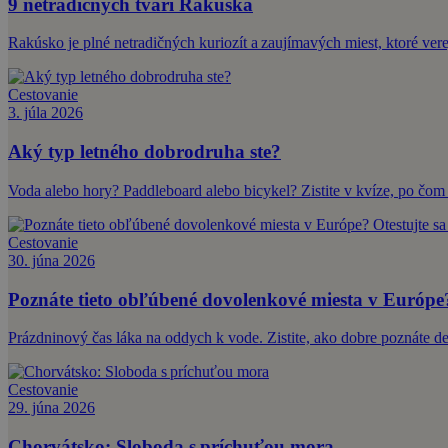
9 netradičných tvárí Rakúska
Rakúsko je plné netradičných kuriozít a zaujímavých miest, ktoré ve
Cestovanie
3. júla 2026
Aký typ letného dobrodruha ste?
Voda alebo hory? Paddleboard alebo bicykel? Zistite v kvíze, po čom 
Cestovanie
30. júna 2026
Poznáte tieto obľúbené dovolenkové miesta v Európe? 
Prázdninový čas láka na oddych k vode. Zistite, ako dobre poznáte de
Cestovanie
29. júna 2026
Chorvátsko: Sloboda s príchuťou mora