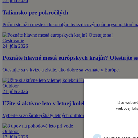
25. júla 2026
Taliansko pre pokročilých
Počuli ste už o meste s dokonalým hviezdicovým pôdorysom, ktoré nav
Cestovanie
24. júla 2026
Poznáte hlavné mestá európskych krajín? Otestujte s
Otestujte sa v kvíze a zistite, ako dobre sa vyznáte v Európe.
Outdoor
21. júla 2026
Táto webová
Užite si aktívne leto v letnej kolekcii Horsefeathers
webovej lok
Vyberte si zo širokej škály letných outfitov Horsefeathers. Osvedčia s
Outdoor
13. júla 2026
NEVYHNUTNE P