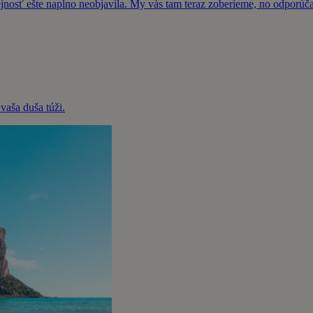
rejnosť ešte naplno neobjavila. My vás tam teraz zoberieme, no odporú
vaša duša túži.