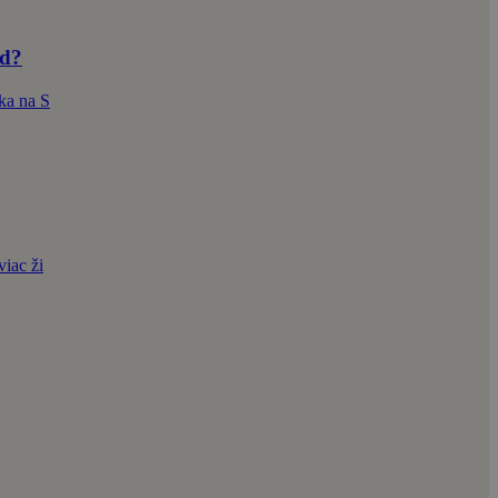
nd?
ka na S
iac ži