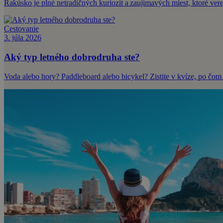
Rakúsko je plné netradičných kuriozít a zaujímavých miest, ktoré ve
Cestovanie
3. júla 2026
Aký typ letného dobrodruha ste?
Voda alebo hory? Paddleboard alebo bicykel? Zistite v kvíze, po čom 