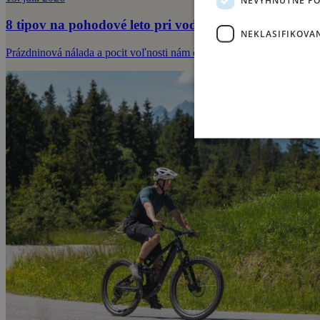
8 tipov na pohodové leto pri vode
NEKLASIFIKOVA
Prázdninová nálada a pocit voľnosti nám často dávajú pocit, že môže