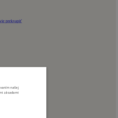
vie prekvapiť
ívaním našej
imi zásadami