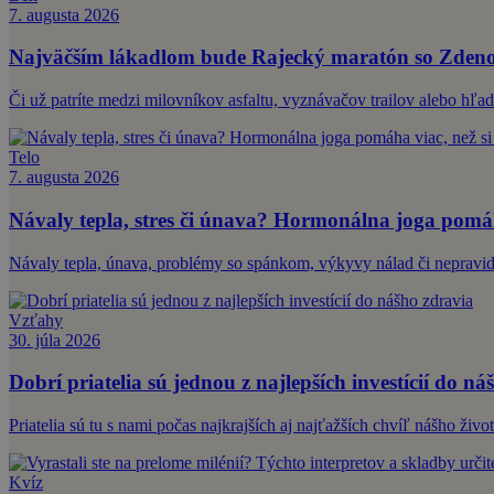
7. augusta 2026
Najväčším lákadlom bude Rajecký maratón so Zdeno
Či už patríte medzi milovníkov asfaltu, vyznávačov trailov alebo hľa
Telo
7. augusta 2026
Návaly tepla, stres či únava? Hormonálna joga pomáh
Návaly tepla, únava, problémy so spánkom, výkyvy nálad či nepravid
Vzťahy
30. júla 2026
Dobrí priatelia sú jednou z najlepších investícií do ná
Priatelia sú tu s nami počas najkrajších aj najťažších chvíľ nášho ži
Kvíz