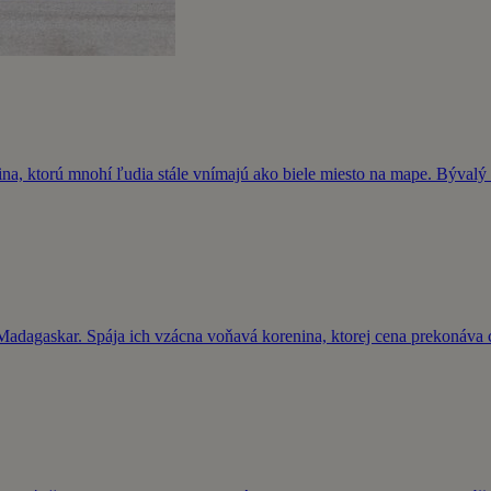
a, ktorú mnohí ľudia stále vnímajú ako biele miesto na mape. Bývalý 
adagaskar. Spája ich vzácna voňavá korenina, ktorej cena prekonáva c