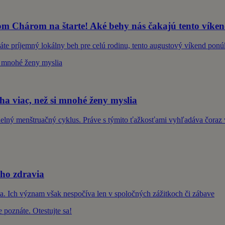
m Chárom na štarte! Aké behy nás čakajú tento víke
dáte príjemný lokálny beh pre celú rodinu, tento augustový víkend ponú
a viac, než si mnohé ženy myslia
elný menštruačný cyklus. Práve s týmito ťažkosťami vyhľadáva čoraz v
šho zdravia
vota. Ich význam však nespočíva len v spoločných zážitkoch či zábave