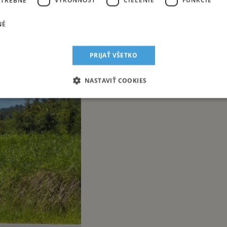
NÉ
me na chvíľu vypnúť a zabudnúť na starosti. To je napokon jeden z dô
PRIJAŤ VŠETKO
NASTAVIŤ COOKIES