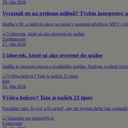
28. júla 2026
Vyrastali ste na prelome milénií? Týchto interpretov a
Hudba z 90. a nultých rokov sa niesla v znamení rebríčkov MTV a 
Zaujímavosti
27. júla 2026
5 izboviek, ktoré sú ako stvorené do spálne
Spálňa je miestom pokoja a kvalitného spánku. Správne zvolené izbové
Beh
25. júla 2026
Výživa bežcov? Toto je našich 23 tipov
Poradíme vám, čo jesť a čo nejesť, aby ste svojmu behu viac pomohli,
Cestovanie