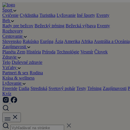
Šport
Cvičenie
Cyklistika
Turistika
Lyžovanie
Iné športy
Eventy
Beh
Rady pre bežcov
Bežecký tréning
Bežecká výbava
Eventy
Rozhovory
Cestovanie
Slovensko
Rakúsko
Európa
Ázia
Amerika
Afrika
Austrália a Oceánia
Zaujímavosti
Planéta Zem
História
Príroda
Technológie
Vesmír
Človek
Zdravie
Telo
Duševné zdravie
Vzťahy
Partneri & sex
Rodina
Krása & wellness
Lyžovanie
Freeride
Ľudia
Strediská
Svetový pohár
Testy
Tréning
Zaujímavosti
P
Kvíz