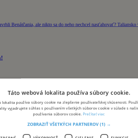
rhli Benátčania, ale nikto sa do neho nechcel nasťahovať? Taliansko 
a!
Táto webová lokalita používa súbory cookie.
 lokalita používa súbory cookie na zlepšenie používateľskej skúsenosti. Použ
ality vyjadrujete súhlas s používaním všetkých súborov cookie v súlade s naš
používania súborov cookie.
Prečítať viac
a pri športe, na výlete v horách aj počas bežných dní v meste.
ZOBRAZIŤ VŠETKÝCH PARTNEROV
(1) →
OTREBNÉ
VÝKONNOSŤ
CIELENIE
FUNKCIE