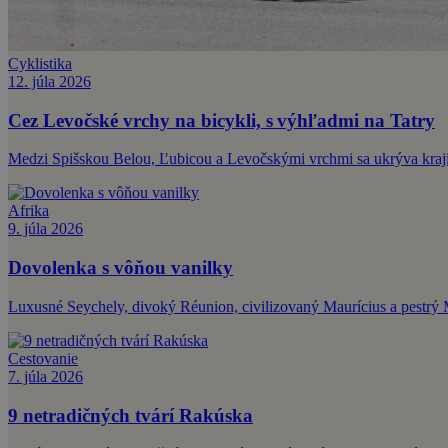
Cyklistika
12. júla 2026
Cez Levočské vrchy na bicykli, s výhľadmi na Tatry
Medzi Spišskou Belou, Ľubicou a Levočskými vrchmi sa ukrýva krajin
Afrika
9. júla 2026
Dovolenka s vôňou vanilky
Luxusné Seychely, divoký Réunion, civilizovaný Maurícius a pestrý M
Cestovanie
7. júla 2026
9 netradičných tvárí Rakúska