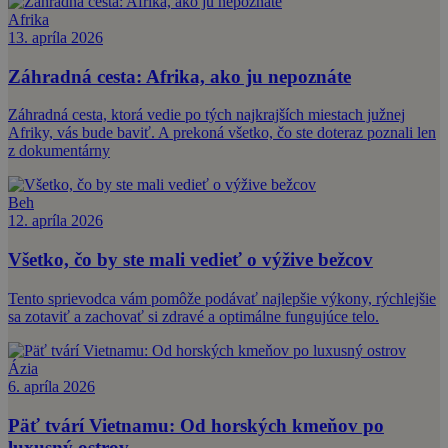
Afrika
13. apríla 2026
Záhradná cesta: Afrika, ako ju nepoznáte
Záhradná cesta, ktorá vedie po tých najkrajších miestach južnej
Afriky, vás bude baviť. A prekoná všetko, čo ste doteraz poznali len
z dokumentárny
Beh
12. apríla 2026
Všetko, čo by ste mali vedieť o výžive bežcov
Tento sprievodca vám pomôže podávať najlepšie výkony, rýchlejšie
sa zotaviť a zachovať si zdravé a optimálne fungujúce telo.
Ázia
6. apríla 2026
Päť tvárí Vietnamu: Od horských kmeňov po
luxusný ostrov