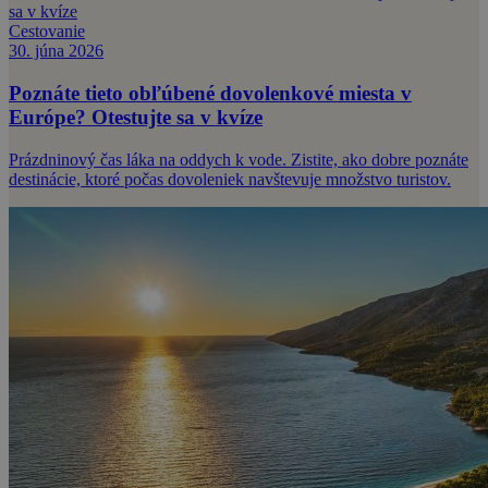
Cestovanie
30. júna 2026
Poznáte tieto obľúbené dovolenkové miesta v
Európe? Otestujte sa v kvíze
Prázdninový čas láka na oddych k vode. Zistite, ako dobre poznáte
destinácie, ktoré počas dovoleniek navštevuje množstvo turistov.