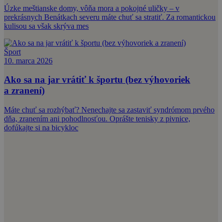
Úzke meštianske domy, vôňa mora a pokojné uličky – v
prekrásnych Benátkach severu máte chuť sa stratiť. Za romantickou
kulisou sa však skrýva mes
Šport
10. marca 2026
Ako sa na jar vrátiť k športu (bez výhovoriek
a zranení)
Máte chuť sa rozhýbať? Nenechajte sa zastaviť syndrómom prvého
dňa, zranením ani pohodlnosťou. Oprášte tenisky z pivnice,
dofúkajte si na bicykloc