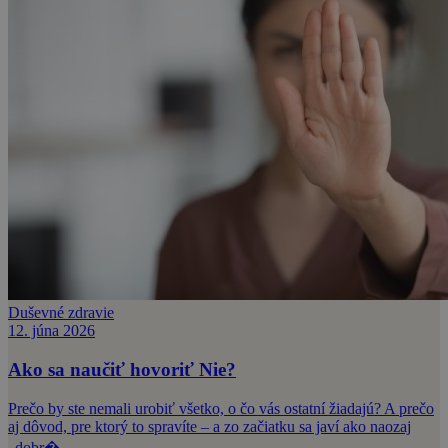
Duševné zdravie
12. júna 2026
Ako sa naučiť hovoriť Nie?
Prečo by ste nemali urobiť všetko, o čo vás ostatní žiadajú? A prečo
aj dôvod, pre ktorý to spravíte – a zo začiatku sa javí ako naozaj
„dobr�