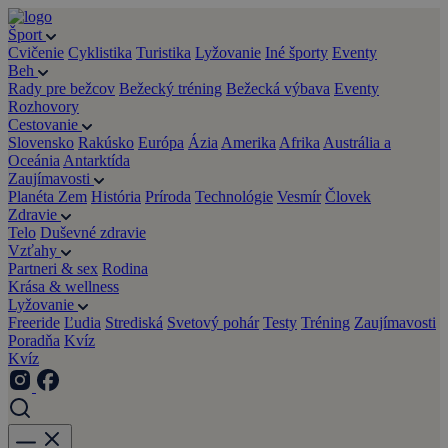
Šport
Cvičenie
Cyklistika
Turistika
Lyžovanie
Iné športy
Eventy
Beh
Rady pre bežcov
Bežecký tréning
Bežecká výbava
Eventy
Rozhovory
Cestovanie
Slovensko
Rakúsko
Európa
Ázia
Amerika
Afrika
Austrália a
Oceánia
Antarktída
Zaujímavosti
Planéta Zem
História
Príroda
Technológie
Vesmír
Človek
Zdravie
Telo
Duševné zdravie
Vzťahy
Partneri & sex
Rodina
Krása & wellness
Lyžovanie
Freeride
Ľudia
Strediská
Svetový pohár
Testy
Tréning
Zaujímavosti
Poradňa
Kvíz
Kvíz