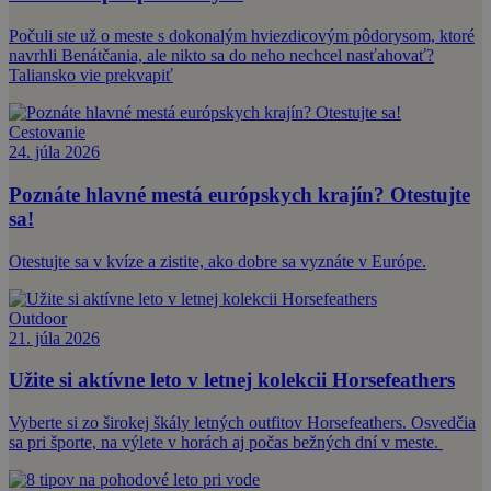
Počuli ste už o meste s dokonalým hviezdicovým pôdorysom, ktoré
navrhli Benátčania, ale nikto sa do neho nechcel nasťahovať?
Taliansko vie prekvapiť
Cestovanie
24. júla 2026
Poznáte hlavné mestá európskych krajín? Otestujte
sa!
Otestujte sa v kvíze a zistite, ako dobre sa vyznáte v Európe.
Outdoor
21. júla 2026
Užite si aktívne leto v letnej kolekcii Horsefeathers
Vyberte si zo širokej škály letných outfitov Horsefeathers. Osvedčia
sa pri športe, na výlete v horách aj počas bežných dní v meste.