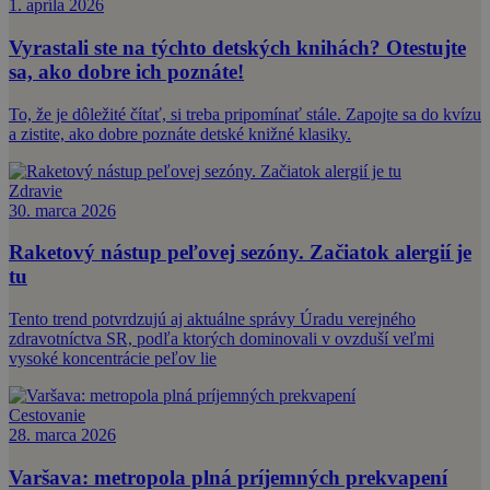
1. apríla 2026
Vyrastali ste na týchto detských knihách? Otestujte
sa, ako dobre ich poznáte!
To, že je dôležité čítať, si treba pripomínať stále. Zapojte sa do kvízu
a zistite, ako dobre poznáte detské knižné klasiky.
Zdravie
30. marca 2026
Raketový nástup peľovej sezóny. Začiatok alergií je
tu
Tento trend potvrdzujú aj aktuálne správy Úradu verejného
zdravotníctva SR, podľa ktorých dominovali v ovzduší veľmi
vysoké koncentrácie peľov lie
Cestovanie
28. marca 2026
Varšava: metropola plná príjemných prekvapení