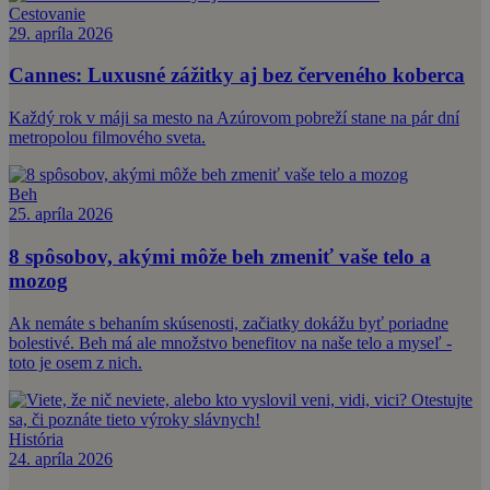
Cestovanie
29. apríla 2026
Cannes: Luxusné zážitky aj bez červeného koberca
Každý rok v máji sa mesto na Azúrovom pobreží stane na pár dní
metropolou filmového sveta.
Beh
25. apríla 2026
8 spôsobov, akými môže beh zmeniť vaše telo a
mozog
Ak nemáte s behaním skúsenosti, začiatky dokážu byť poriadne
bolestivé. Beh má ale množstvo benefitov na naše telo a myseľ -
toto je osem z nich.
História
24. apríla 2026