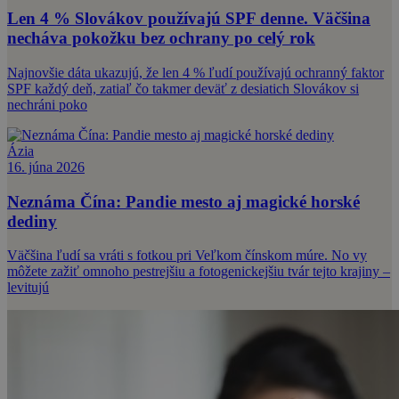
Len 4 % Slovákov používajú SPF denne. Väčšina
necháva pokožku bez ochrany po celý rok
Najnovšie dáta ukazujú, že len 4 % ľudí používajú ochranný faktor
SPF každý deň, zatiaľ čo takmer deväť z desiatich Slovákov si
nechráni poko
Ázia
16. júna 2026
Neznáma Čína: Pandie mesto aj magické horské
dediny
Väčšina ľudí sa vráti s fotkou pri Veľkom čínskom múre. No vy
môžete zažiť omnoho pestrejšiu a fotogenickejšiu tvár tejto krajiny –
levitujú