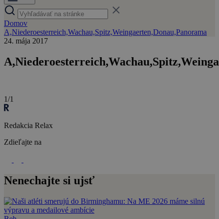
Domov
A,Niederoesterreich,Wachau,Spitz,Weingaerten,Donau,Panorama
24. mája 2017
A,Niederoesterreich,Wachau,Spitz,Weing
1/1
Redakcia Relax
Zdieľajte na
Nenechajte si ujsť
Beh