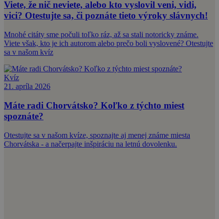
Viete, že nič neviete, alebo kto vyslovil veni, vidi,
vici? Otestujte sa, či poznáte tieto výroky slávnych!
Mnohé citáty sme počuli toľko ráz, až sa stali notoricky známe.
Viete však, kto je ich autorom alebo prečo boli vyslovené? Otestujte
sa v našom kvíz
Kvíz
21. apríla 2026
Máte radi Chorvátsko? Koľko z týchto miest
spoznáte?
Otestujte sa v našom kvíze, spoznajte aj menej známe miesta
Chorvátska - a načerpajte inšpiráciu na letnú dovolenku.