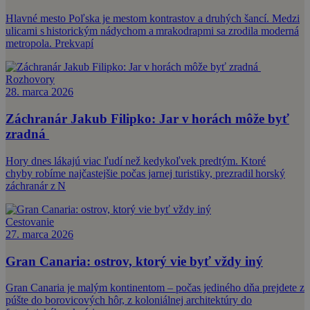
Hlavné mesto Poľska je mestom kontrastov a druhých šancí. Medzi
ulicami s historickým nádychom a mrakodrapmi sa zrodila moderná
metropola. Prekvapí
Rozhovory
28. marca 2026
Záchranár Jakub Filipko: Jar v horách môže byť
zradná
Hory dnes lákajú viac ľudí než kedykoľvek predtým. Ktoré
chyby robíme najčastejšie počas jarnej turistiky, prezradil horský
záchranár z N
Cestovanie
27. marca 2026
Gran Canaria: ostrov, ktorý vie byť vždy iný
Gran Canaria je malým kontinentom – počas jediného dňa prejdete z
púšte do borovicových hôr, z koloniálnej architektúry do