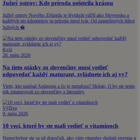
Južný ostrov: Kde príroda nešetrila krásou
Južný ostrov Nového Zélandu je štyrikrát väčší ako Slovensko a
každých sto kilometrov tu príroda mení tvár. Od zasnežených štítov
Južných �
Kvíz
20. mája 2026
Na tieto otázky zo slovenčiny musí vedieť
odpovedať každý maturant, zvládnete ich aj vy?
Viete, kto napísal Antigonu a čo je metafora? Skúste, či by ste tento
rok zmaturovali zo slovenčiny a literatúry.
Výživa
9. mája 2026
10 vecí, ktoré by ste mali vedieť o vitamínoch
Nepochybne ste sa už dopočuli, ako vám vitamíny dodajú energiu a