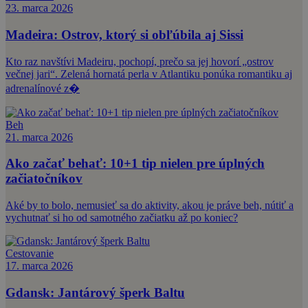
23. marca 2026
Madeira: Ostrov, ktorý si obľúbila aj Sissi
Kto raz navštívi Madeiru, pochopí, prečo sa jej hovorí „ostrov
večnej jari“. Zelená hornatá perla v Atlantiku ponúka romantiku aj
adrenalínové z�
Beh
21. marca 2026
Ako začať behať: 10+1 tip nielen pre úplných
začiatočníkov
Aké by to bolo, nemusieť sa do aktivity, akou je práve beh, nútiť a
vychutnať si ho od samotného začiatku až po koniec?
Cestovanie
17. marca 2026
Gdansk: Jantárový šperk Baltu