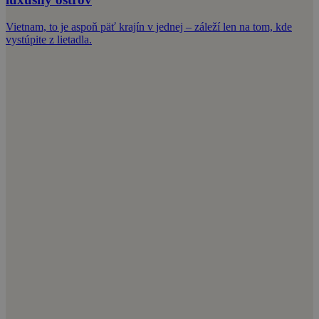
Vietnam, to je aspoň päť krajín v jednej – záleží len na tom, kde
vystúpite z lietadla.