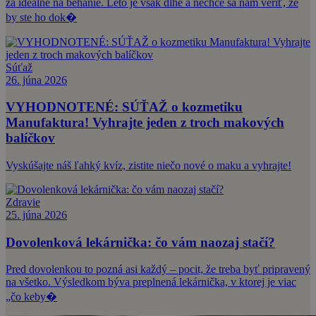
za ideálne na behanie. Leto je však dlhé a nechce sa nám veriť, že
by ste ho dok�
Súťaž
26. júna 2026
VYHODNOTENÉ: SÚŤAŽ o kozmetiku
Manufaktura! Vyhrajte jeden z troch makových
balíčkov
Vyskúšajte náš ľahký kvíz, zistite niečo nové o maku a vyhrajte!
Zdravie
25. júna 2026
Dovolenková lekárnička: čo vám naozaj stačí?
Pred dovolenkou to pozná asi každý – pocit, že treba byť pripravený
na všetko. Výsledkom býva preplnená lekárnička, v ktorej je viac
„čo keby�