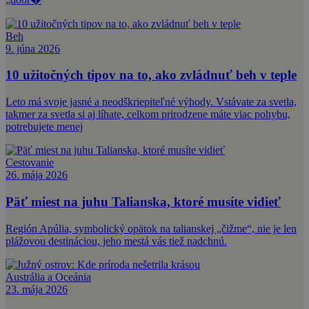
Beh
9. júna 2026
10 užitočných tipov na to, ako zvládnuť beh v teple
Leto má svoje jasné a neodškriepiteľné výhody. Vstávate za svetla,
takmer za svetla si aj líhate, celkom prirodzene máte viac pohybu,
potrebujete menej
Cestovanie
26. mája 2026
Päť miest na juhu Talianska, ktoré musíte vidieť
Región Apúlia, symbolický opätok na talianskej „čižme“, nie je len
plážovou destináciou, jeho mestá vás tiež nadchnú.
Austrália a Oceánia
23. mája 2026