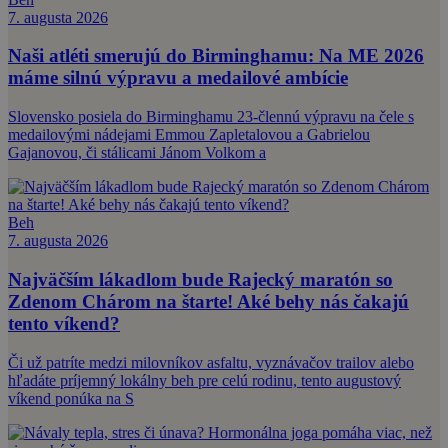
7. augusta 2026
Naši atléti smerujú do Birminghamu: Na ME 2026
máme silnú výpravu a medailové ambície
Slovensko posiela do Birminghamu 23-člennú výpravu na čele s
medailovými nádejami Emmou Zapletalovou a Gabrielou
Gajanovou, či stálicami Jánom Volkom a
Beh
7. augusta 2026
Najväčším lákadlom bude Rajecký maratón so
Zdenom Chárom na štarte! Aké behy nás čakajú
tento víkend?
Či už patríte medzi milovníkov asfaltu, vyznávačov trailov alebo
hľadáte príjemný lokálny beh pre celú rodinu, tento augustový
víkend ponúka na S