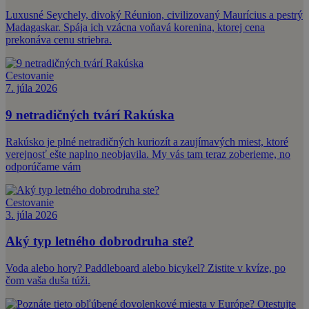
Luxusné Seychely, divoký Réunion, civilizovaný Maurícius a pestrý
Madagaskar. Spája ich vzácna voňavá korenina, ktorej cena
prekonáva cenu striebra.
Cestovanie
7. júla 2026
9 netradičných tvárí Rakúska
Rakúsko je plné netradičných kuriozít a zaujímavých miest, ktoré
verejnosť ešte naplno neobjavila. My vás tam teraz zoberieme, no
odporúčame vám
Cestovanie
3. júla 2026
Aký typ letného dobrodruha ste?
Voda alebo hory? Paddleboard alebo bicykel? Zistite v kvíze, po
čom vaša duša túži.