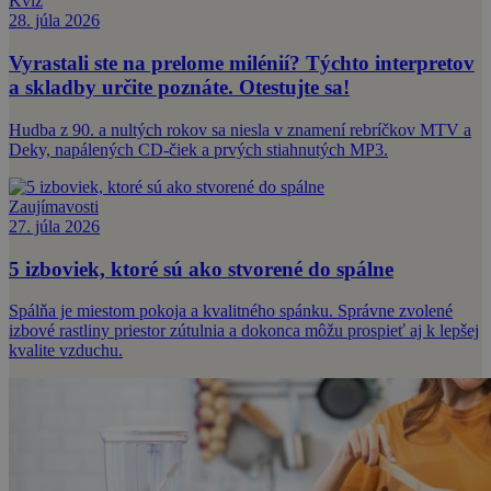
Kvíz
28. júla 2026
Vyrastali ste na prelome milénií? Týchto interpretov
a skladby určite poznáte. Otestujte sa!
Hudba z 90. a nultých rokov sa niesla v znamení rebríčkov MTV a
Deky, napálených CD-čiek a prvých stiahnutých MP3.
Zaujímavosti
27. júla 2026
5 izboviek, ktoré sú ako stvorené do spálne
Spálňa je miestom pokoja a kvalitného spánku. Správne zvolené
izbové rastliny priestor zútulnia a dokonca môžu prospieť aj k lepšej
kvalite vzduchu.