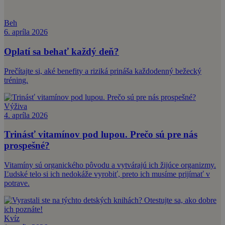
Beh
6. apríla 2026
Oplatí sa behať každý deň?
Prečítajte si, aké benefity a riziká prináša každodenný bežecký
tréning.
Výživa
4. apríla 2026
Trinásť vitamínov pod lupou. Prečo sú pre nás
prospešné?
Vitamíny sú organického pôvodu a vytvárajú ich žijúce organizmy.
Ľudské telo si ich nedokáže vyrobiť, preto ich musíme prijímať v
potrave.
Kvíz