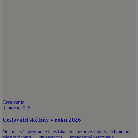
Cestovanie
3. marca 2026
Cestovateľské hity v roku 2026
Nebavia vás preplnené letoviská a instagramové spoty? Máme pre
vás nový trend – „quietcations“ – inteligentné cestovanie