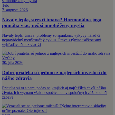
Telo
7. augusta 2026
Návaly tepla, stres či únava? Hormonálna joga
pomáha viac, než si mnohé ženy myslia
Návaly tepla, únava, problémy so spánkom, výkyvy nálad či
nepravidelný menštruačný cyklus. Práve s týmito ťažkosťami
vyhľadáva čoraz viac ži
Vzťahy
30. júla 2026
Dobrí priatelia sú jednou z najlepších investícií do
nášho zdravia
Priatelia sú tu s nami počas najkrajších aj najťažších chvíľ nášho
života. Ich význam však nespočíva len v spoločných zážitkoch či
zábave