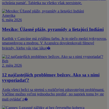
ochránia pamäť. Tabletka na všetko však neexistuje.
Amerika
6. mája 2026
Mexiko: Úžasné pláže, pyramídy a lietajúci Indiáni
Karibik v Cancúne má zvláštnu farbu. Je to niečo medzi tyrkysovou,
smaragdovou a modrou. V Acapulcu dovolenkovali filmové
hviezdy. Alebo vás viac lákaj�
Beh
2. mája 2026
12 najčastejších problémov bežcov. Ako sa s nimi
vysporiadať?
Azda všetci bežci sa stretnú s rozličnými zdravotnými problémami.
Väčšine možno veľmi jednoducho predísť, no napriek tomu by ste
mali ovládať z�