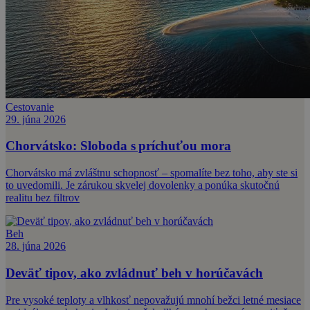
Cestovanie
29. júna 2026
Chorvátsko: Sloboda s príchuťou mora
Chorvátsko má zvláštnu schopnosť – spomalíte bez toho, aby ste si
to uvedomili. Je zárukou skvelej dovolenky a ponúka skutočnú
realitu bez filtrov
Beh
28. júna 2026
Deväť tipov, ako zvládnuť beh v horúčavách
Pre vysoké teploty a vlhkosť nepovažujú mnohí bežci letné mesiace