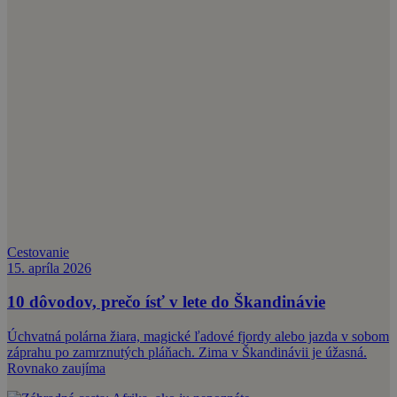
Cestovanie
15. apríla 2026
10 dôvodov, prečo ísť v lete do Škandinávie
Úchvatná polárna žiara, magické ľadové fjordy alebo jazda v sobom
záprahu po zamrznutých pláňach. Zima v Škandinávii je úžasná.
Rovnako zaujíma