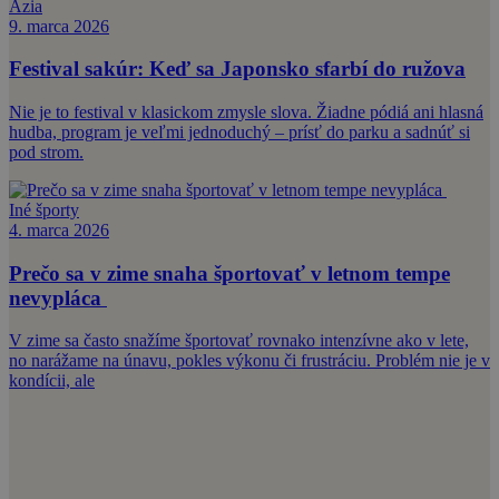
Ázia
9. marca 2026
Festival sakúr: Keď sa Japonsko sfarbí do ružova
Nie je to festival v klasickom zmysle slova. Žiadne pódiá ani hlasná
hudba, program je veľmi jednoduchý – prísť do parku a sadnúť si
pod strom.
Iné športy
4. marca 2026
Prečo sa v zime snaha športovať v letnom tempe
nevypláca
V zime sa často snažíme športovať rovnako intenzívne ako v lete,
no narážame na únavu, pokles výkonu či frustráciu. Problém nie je v
kondícii, ale