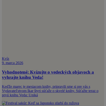
Kvíz
9. marca 2026
Vyhodnotené: Kvízujte o vedeckých objavoch a
vyhrajte knihu Veda!
Keďže marec je mesiacom knihy, pripravili sme si pre vás s
Vydavateľstvom Ikar štyri súťaže o skvelé knihy. Súťažte teraz o
prvú knihu Veda: Uniká