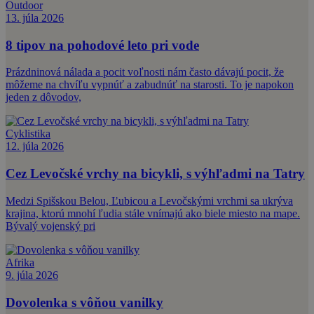
Outdoor
13. júla 2026
8 tipov na pohodové leto pri vode
Prázdninová nálada a pocit voľnosti nám často dávajú pocit, že
môžeme na chvíľu vypnúť a zabudnúť na starosti. To je napokon
jeden z dôvodov,
Cyklistika
12. júla 2026
Cez Levočské vrchy na bicykli, s výhľadmi na Tatry
Medzi Spišskou Belou, Ľubicou a Levočskými vrchmi sa ukrýva
krajina, ktorú mnohí ľudia stále vnímajú ako biele miesto na mape.
Bývalý vojenský pri
Afrika
9. júla 2026
Dovolenka s vôňou vanilky