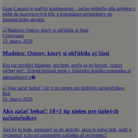
Gran Canaria je malým kontinentom – počas jediného dňa prejdete z
púšte do borovicových hôr, z koloniálnej architektúry do
futuristického akvária
Cestovanie
23. marca 2026
Madeira: Ostrov, ktorý si obľúbila aj Sissi
Kto raz navštívi Madeiru, pochopí, prečo sa jej hovorí „ostrov
večnej jari“. Zelená hornatá perla v Atlantiku ponúka romantiku aj
adrenalínové z�
Beh
21. marca 2026
Ako začať behať: 10+1 tip nielen pre úplných
začiatočníkov
Aké by to bolo, nemusieť sa do aktivity, akou je práve beh, nútiť a
vychutnať si ho od samotného začiatku až po koniec?