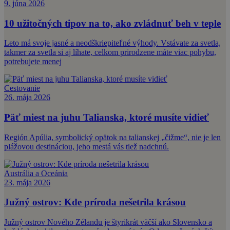
9. júna 2026
10 užitočných tipov na to, ako zvládnuť beh v teple
Leto má svoje jasné a neodškriepiteľné výhody. Vstávate za svetla,
takmer za svetla si aj líhate, celkom prirodzene máte viac pohybu,
potrebujete menej
Cestovanie
26. mája 2026
Päť miest na juhu Talianska, ktoré musíte vidieť
Región Apúlia, symbolický opätok na talianskej „čižme“, nie je len
plážovou destináciou, jeho mestá vás tiež nadchnú.
Austrália a Oceánia
23. mája 2026
Južný ostrov: Kde príroda nešetrila krásou
Južný ostrov Nového Zélandu je štyrikrát väčší ako Slovensko a