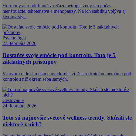
Hormóny ako odtrhnuté z reťaze netrápia ženy len počas
menštruácie, tehotenstva a menopauzy. Na ich stabilitu vplýva aj
životný štýl.
Psychológia
27. februára 2026
Dostaňte svoje emócie pod kontrolu. Toto je 5
základných prístupov
V prvom rade si musíme uvedomiť, že často skutočne nemáme pod
kontrolou nič okrem seba samých.
Cestovanie
24. februára 2026
Toto sú najnovšie svetové wellness trendy. Skúsili ste
niektoré z nich?
Od zvukových až po lesné kúpele - v tomto článku nazrieme do