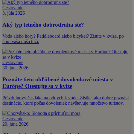
Cestovanie
3. júla 2026
Aký typ letného dobrodruha ste?
Voda alebo hory? Paddleboard alebo bicykel? Zistite v kvíze, po
čom vaša duša túži.
Cestovanie
30. júna 2026
Poznáte tieto obľúbené dovolenkové miesta v
Európe? Otestujte sa v kvíze
Prázdninový čas láka na oddych k vode. Zistite, ako dobre poznáte
destinácie, ktoré počas dovoleniek navštevuje množstvo turistov.
Cestovanie
29. júna 2026