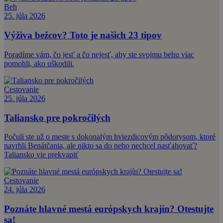
Beh
25. júla 2026
Výživa bežcov? Toto je našich 23 tipov
Poradíme vám, čo jesť a čo nejesť, aby ste svojmu behu viac
pomohli, ako uškodili.
Cestovanie
25. júla 2026
Taliansko pre pokročilých
Počuli ste už o meste s dokonalým hviezdicovým pôdorysom, ktoré
navrhli Benátčania, ale nikto sa do neho nechcel nasťahovať?
Taliansko vie prekvapiť
Cestovanie
24. júla 2026
Poznáte hlavné mestá európskych krajín? Otestujte
sa!