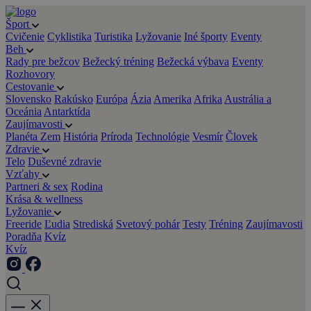
Šport
Cvičenie
Cyklistika
Turistika
Lyžovanie
Iné športy
Eventy
Beh
Rady pre bežcov
Bežecký tréning
Bežecká výbava
Eventy
Rozhovory
Cestovanie
Slovensko
Rakúsko
Európa
Ázia
Amerika
Afrika
Austrália a
Oceánia
Antarktída
Zaujímavosti
Planéta Zem
História
Príroda
Technológie
Vesmír
Človek
Zdravie
Telo
Duševné zdravie
Vzťahy
Partneri & sex
Rodina
Krása & wellness
Lyžovanie
Freeride
Ľudia
Strediská
Svetový pohár
Testy
Tréning
Zaujímavosti
Poradňa
Kvíz
Kvíz