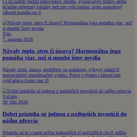
Či už patríte medzi milovníkov asfaltu, vyznávačov trailov alebo
hľadáte príjemný lokálny beh pre celú rodinu, tento augustový
víkend ponúka na S
Telo
7. augusta 2026
Návaly tepla, stres či únava? Hormonálna joga
pomáha viac, než si mnohé ženy myslia
Návaly tepla, únava, problémy so spánkom, výkyvy nálad či
nepravidelný menštruačný cyklus. Práve s týmito ťažkosťami
vyhľadáva čoraz viac ži
Vzťahy
30. júla 2026
Dobrí priatelia sú jednou z najlepších investícií do
nášho zdravia
Priatelia sú tu s nami počas najkrajších aj najťažších chvíľ nášho