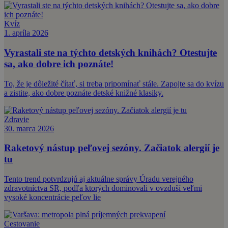
Kvíz
1. apríla 2026
Vyrastali ste na týchto detských knihách? Otestujte
sa, ako dobre ich poznáte!
To, že je dôležité čítať, si treba pripomínať stále. Zapojte sa do kvízu
a zistite, ako dobre poznáte detské knižné klasiky.
Zdravie
30. marca 2026
Raketový nástup peľovej sezóny. Začiatok alergií je
tu
Tento trend potvrdzujú aj aktuálne správy Úradu verejného
zdravotníctva SR, podľa ktorých dominovali v ovzduší veľmi
vysoké koncentrácie peľov lie
Cestovanie