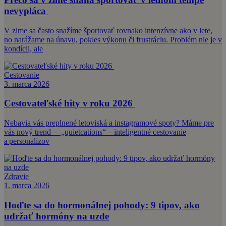
nevypláca
V zime sa často snažíme športovať rovnako intenzívne ako v lete,
no narážame na únavu, pokles výkonu či frustráciu. Problém nie je v
kondícii, ale
Cestovanie
3. marca 2026
Cestovateľské hity v roku 2026
Nebavia vás preplnené letoviská a instagramové spoty? Máme pre
vás nový trend – „quietcations“ – inteligentné cestovanie
a personalizov
Zdravie
1. marca 2026
Hoďte sa do hormonálnej pohody: 9 tipov, ako
udržať hormóny na uzde