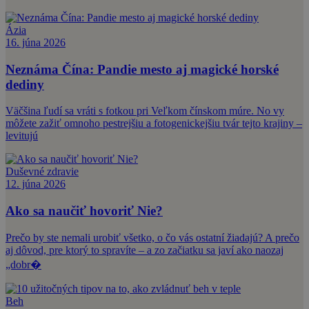
Ázia
16. júna 2026
Neznáma Čína: Pandie mesto aj magické horské
dediny
Väčšina ľudí sa vráti s fotkou pri Veľkom čínskom múre. No vy
môžete zažiť omnoho pestrejšiu a fotogenickejšiu tvár tejto krajiny –
levitujú
Duševné zdravie
12. júna 2026
Ako sa naučiť hovoriť Nie?
Prečo by ste nemali urobiť všetko, o čo vás ostatní žiadajú? A prečo
aj dôvod, pre ktorý to spravíte – a zo začiatku sa javí ako naozaj
„dobr�
Beh