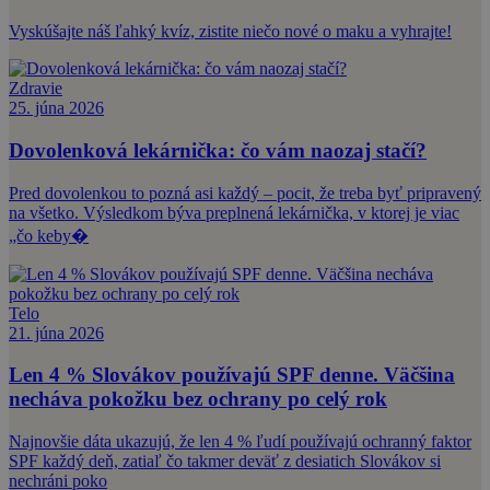
Vyskúšajte náš ľahký kvíz, zistite niečo nové o maku a vyhrajte!
Zdravie
25. júna 2026
Dovolenková lekárnička: čo vám naozaj stačí?
Pred dovolenkou to pozná asi každý – pocit, že treba byť pripravený
na všetko. Výsledkom býva preplnená lekárnička, v ktorej je viac
„čo keby�
Telo
21. júna 2026
Len 4 % Slovákov používajú SPF denne. Väčšina
necháva pokožku bez ochrany po celý rok
Najnovšie dáta ukazujú, že len 4 % ľudí používajú ochranný faktor
SPF každý deň, zatiaľ čo takmer deväť z desiatich Slovákov si
nechráni poko