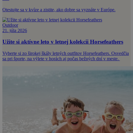
Otestujte sa v kvíze a zistite, ako dobre sa vyznáte v Európe.
Outdoor
21. júla 2026
Užite si aktívne leto v letnej kolekcii Horsefeathers
Vyberte si zo širokej škály letných outfitov Horsefeathers. Osvedčia
sa pri športe, na výlete v horách aj počas bežných dní v meste.