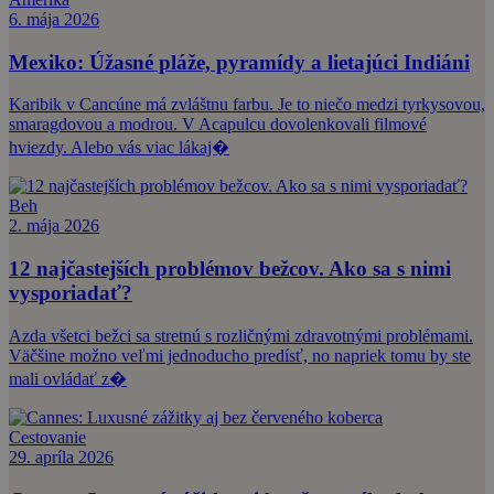
6. mája 2026
Mexiko: Úžasné pláže, pyramídy a lietajúci Indiáni
Karibik v Cancúne má zvláštnu farbu. Je to niečo medzi tyrkysovou,
smaragdovou a modrou. V Acapulcu dovolenkovali filmové
hviezdy. Alebo vás viac lákaj�
Beh
2. mája 2026
12 najčastejších problémov bežcov. Ako sa s nimi
vysporiadať?
Azda všetci bežci sa stretnú s rozličnými zdravotnými problémami.
Väčšine možno veľmi jednoducho predísť, no napriek tomu by ste
mali ovládať z�
Cestovanie
29. apríla 2026