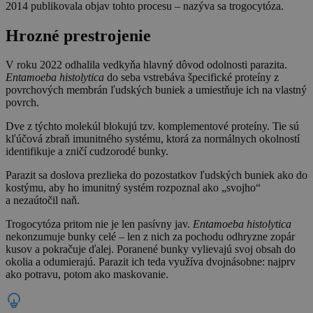
2014 publikovala objav tohto procesu – nazýva sa trogocytóza.
Hrozné prestrojenie
V roku 2022 odhalila vedkyňa hlavný dôvod odolnosti parazita.
Entamoeba histolytica
do seba vstrebáva špecifické proteíny z
povrchových membrán ľudských buniek a umiestňuje ich na vlastný
povrch.
Dve z týchto molekúl blokujú tzv. komplementové proteíny. Tie sú
kľúčová zbraň imunitného systému, ktorá za normálnych okolností
identifikuje a zničí cudzorodé bunky.
Parazit sa doslova prezlieka do pozostatkov ľudských buniek ako do
kostýmu, aby ho imunitný systém rozpoznal ako „svojho“
a nezaútočil naň.
Trogocytóza pritom nie je len pasívny jav.
Entamoeba histolytica
nekonzumuje bunky celé – len z nich za pochodu odhryzne zopár
kusov a pokračuje ďalej. Poranené bunky vylievajú svoj obsah do
okolia a odumierajú. Parazit ich teda využíva dvojnásobne: najprv
ako potravu, potom ako maskovanie.