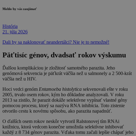
Mohlo by vás zaujímať
História
21. júla 2026
Dali by sa naklonovať neandertálci? Nie je to nemožné!
Päťtisíc génov, dvadsať rokov výskumu
Ďalšou komplikáciou je zložitosť samotného parazita. Jeho
genómová sekvencia je päťkrát väčšia než u salmonely a 2 500-krát
väčšia než u HIV.
Hoci vedci genóm
Entamoeba histolytica
sekvenovali ešte v roku
2005, trvalo osem rokov, kým ho dôkladne analyzovali. V roku
2013 sa zistilo, že parazit dokáže selektívne vypínať vlastné gény
pomocou procesu, ktorý sa nazýva RNA inhibícia. Toto zistenie
otvorilo cestu k novému spôsobu, ako parazita napadnúť.
O ďalších osem rokov neskôr vytvoril Ralstonovej tím RNAi
knižnicu, ktorá vedcom konečne umožnila selektívne inhibovať
každý z 8 734 génov parazita. Vďaka tomu začali lepšie chápať jeho