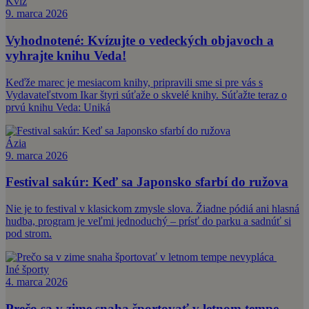
Kvíz
9. marca 2026
Vyhodnotené: Kvízujte o vedeckých objavoch a
vyhrajte knihu Veda!
Keďže marec je mesiacom knihy, pripravili sme si pre vás s
Vydavateľstvom Ikar štyri súťaže o skvelé knihy. Súťažte teraz o
prvú knihu Veda: Uniká
Ázia
9. marca 2026
Festival sakúr: Keď sa Japonsko sfarbí do ružova
Nie je to festival v klasickom zmysle slova. Žiadne pódiá ani hlasná
hudba, program je veľmi jednoduchý – prísť do parku a sadnúť si
pod strom.
Iné športy
4. marca 2026
Prečo sa v zime snaha športovať v letnom tempe