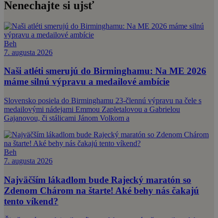
Nenechajte si ujsť
Beh
7. augusta 2026
Naši atléti smerujú do Birminghamu: Na ME 2026
máme silnú výpravu a medailové ambície
Slovensko posiela do Birminghamu 23-člennú výpravu na čele s
medailovými nádejami Emmou Zapletalovou a Gabrielou
Gajanovou, či stálicami Jánom Volkom a
Beh
7. augusta 2026
Najväčším lákadlom bude Rajecký maratón so
Zdenom Chárom na štarte! Aké behy nás čakajú
tento víkend?