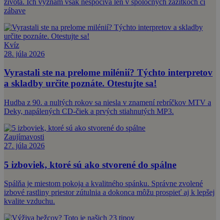
života. Ich význam však nespočíva len v spoločných zážitkoch či
zábave
Kvíz
28. júla 2026
Vyrastali ste na prelome milénií? Týchto interpretov
a skladby určite poznáte. Otestujte sa!
Hudba z 90. a nultých rokov sa niesla v znamení rebríčkov MTV a
Deky, napálených CD-čiek a prvých stiahnutých MP3.
Zaujímavosti
27. júla 2026
5 izboviek, ktoré sú ako stvorené do spálne
Spálňa je miestom pokoja a kvalitného spánku. Správne zvolené
izbové rastliny priestor zútulnia a dokonca môžu prospieť aj k lepšej
kvalite vzduchu.