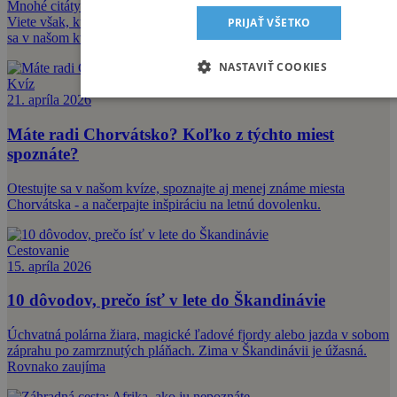
Mnohé citáty sme počuli toľko ráz, až sa stali notoricky známe.
Viete však, kto je ich autorom alebo prečo boli vyslovené? Otestujte
PRIJAŤ VŠETKO
sa v našom kvíz
NASTAVIŤ COOKIES
Kvíz
21. apríla 2026
Máte radi Chorvátsko? Koľko z týchto miest
spoznáte?
Otestujte sa v našom kvíze, spoznajte aj menej známe miesta
Chorvátska - a načerpajte inšpiráciu na letnú dovolenku.
Cestovanie
15. apríla 2026
10 dôvodov, prečo ísť v lete do Škandinávie
Úchvatná polárna žiara, magické ľadové fjordy alebo jazda v sobom
záprahu po zamrznutých pláňach. Zima v Škandinávii je úžasná.
Rovnako zaujíma