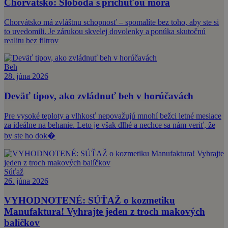
Chorvátsko: Sloboda s príchuťou mora
Chorvátsko má zvláštnu schopnosť – spomalíte bez toho, aby ste si
to uvedomili. Je zárukou skvelej dovolenky a ponúka skutočnú
realitu bez filtrov
Beh
28. júna 2026
Deväť tipov, ako zvládnuť beh v horúčavách
Pre vysoké teploty a vlhkosť nepovažujú mnohí bežci letné mesiace
za ideálne na behanie. Leto je však dlhé a nechce sa nám veriť, že
by ste ho dok�
Súťaž
26. júna 2026
VYHODNOTENÉ: SÚŤAŽ o kozmetiku
Manufaktura! Vyhrajte jeden z troch makových
balíčkov