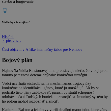
stavbu a fungovanie.
Mohlo by vás zaujímať
História
7. júla 2026
Česi objavili v Afrike internačný tábor pre Nemcov
Bojový plán
Najnovšia štúdia Ralstonovej tímu predstavuje niečo, čo v boji proti
tomuto parazitovi doteraz chýbalo: konkrétnu stratégiu.
Vedci navrhujú sústrediť sa na mechanizmus trogocytózy –
konkrétne na identifikáciu génov, ktoré ju umožňujú. Ak by sa
podarilo tieto gény zablokovať, parazit by stratil schopnosť
odtrhávať časti ľudských buniek a prestrojiť sa. Imunitný systém by
ho potom mohol rozpoznať a zničiť.
Katherine Ralston a jej tím vytvorili detailnú mapu toho, ktoré gény