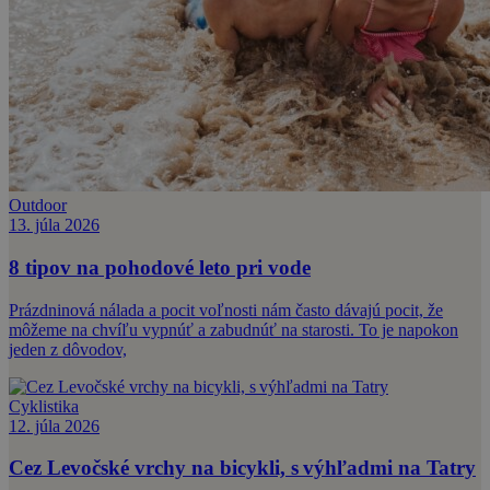
Outdoor
13. júla 2026
8 tipov na pohodové leto pri vode
Prázdninová nálada a pocit voľnosti nám často dávajú pocit, že
môžeme na chvíľu vypnúť a zabudnúť na starosti. To je napokon
jeden z dôvodov,
Cyklistika
12. júla 2026
Cez Levočské vrchy na bicykli, s výhľadmi na Tatry