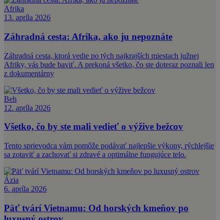
Afrika
13. apríla 2026
Záhradná cesta: Afrika, ako ju nepoznáte
Záhradná cesta, ktorá vedie po tých najkrajších miestach južnej
Afriky, vás bude baviť. A prekoná všetko, čo ste doteraz poznali len
z dokumentárny
Beh
12. apríla 2026
Všetko, čo by ste mali vedieť o výžive bežcov
Tento sprievodca vám pomôže podávať najlepšie výkony, rýchlejšie
sa zotaviť a zachovať si zdravé a optimálne fungujúce telo.
Ázia
6. apríla 2026
Päť tvárí Vietnamu: Od horských kmeňov po
luxusný ostrov