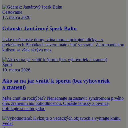
Cestovanie
17. marca 2026
Gdansk: Jantárový šperk Baltu
Úzke meštianske domy, vôňa mora a pokojné uličky – v
prekrásnych Benátkach severu máte chuť sa stratiť. Za romantickou
kulisou sa však skrýva mes
Šport
10. marca 2026
Ako sa na jar vrátiť k športu (bez výhovoriek
a zranení)
Máte chuť sa rozhýbať? Nenechajte sa zastaviť syndrómom prvého
dňa, zranením ani pohodlnosťou. Oprášte tenisky z pivnice,
dofúkajte si na bicykloc