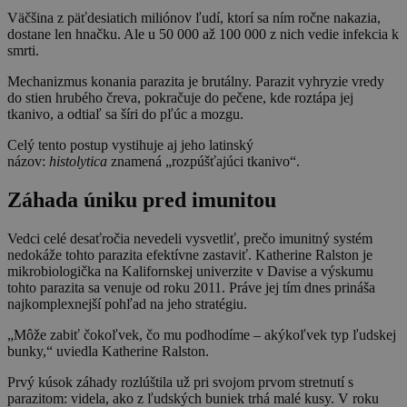
Väčšina z päťdesiatich miliónov ľudí, ktorí sa ním ročne nakazia,
dostane len hnačku. Ale u 50 000 až 100 000 z nich vedie infekcia k
smrti.
Mechanizmus konania parazita je brutálny. Parazit vyhryzie vredy
do stien hrubého čreva, pokračuje do pečene, kde roztápa jej
tkanivo, a odtiaľ sa šíri do pľúc a mozgu.
Celý tento postup vystihuje aj jeho latinský
názov:
histolytica
znamená „rozpúšťajúci tkanivo“.
Záhada úniku pred imunitou
Vedci celé desaťročia nevedeli vysvetliť, prečo imunitný systém
nedokáže tohto parazita efektívne zastaviť. Katherine Ralston je
mikrobiologička na Kalifornskej univerzite v Davise a výskumu
tohto parazita sa venuje od roku 2011. Práve jej tím dnes prináša
najkomplexnejší pohľad na jeho stratégiu.
„Môže zabiť čokoľvek, čo mu podhodíme – akýkoľvek typ ľudskej
bunky,“ uviedla Katherine Ralston.
Prvý kúsok záhady rozlúštila už pri svojom prvom stretnutí s
parazitom: videla, ako z ľudských buniek trhá malé kusy. V roku