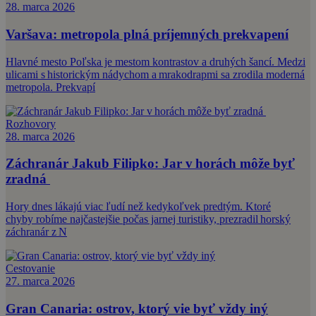
28. marca 2026
Varšava: metropola plná príjemných prekvapení
Hlavné mesto Poľska je mestom kontrastov a druhých šancí. Medzi
ulicami s historickým nádychom a mrakodrapmi sa zrodila moderná
metropola. Prekvapí
Rozhovory
28. marca 2026
Záchranár Jakub Filipko: Jar v horách môže byť
zradná
Hory dnes lákajú viac ľudí než kedykoľvek predtým. Ktoré
chyby robíme najčastejšie počas jarnej turistiky, prezradil horský
záchranár z N
Cestovanie
27. marca 2026
Gran Canaria: ostrov, ktorý vie byť vždy iný