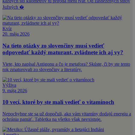
každých sto kilometrov tu príroda mení tvár. Od zasnežených štítov
Južných �
Kvíz
20. mája 2026
Na tieto otázky zo slovenčiny musí vedieť
odpovedať každý maturant, zvládnete ich aj vy?
Viete, kto napísal Antigonu a čo je metafora? Skúste, či by ste tento
rok zmaturovali zo slovenčiny a literatúry.
Výživa
9. mája 2026
10 vecí, ktoré by ste mali vedieť o vitamínoch
Nepochybne ste sa už dopočuli, ako vám vitamíny dodajú energiu a
ochránia pamäť. Tabletka na všetko však neexistuje.
Amerika