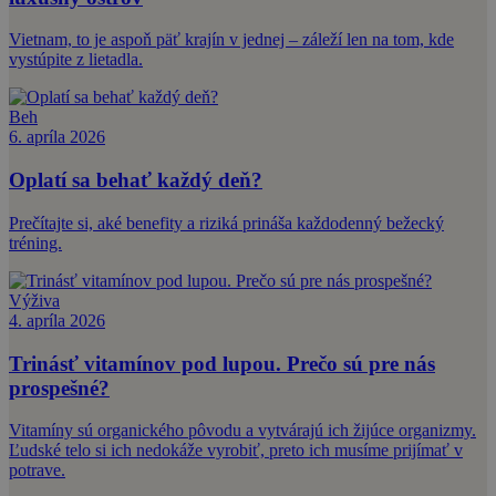
Vietnam, to je aspoň päť krajín v jednej – záleží len na tom, kde
vystúpite z lietadla.
Beh
6. apríla 2026
Oplatí sa behať každý deň?
Prečítajte si, aké benefity a riziká prináša každodenný bežecký
tréning.
Výživa
4. apríla 2026
Trinásť vitamínov pod lupou. Prečo sú pre nás
prospešné?
Vitamíny sú organického pôvodu a vytvárajú ich žijúce organizmy.
Ľudské telo si ich nedokáže vyrobiť, preto ich musíme prijímať v
potrave.