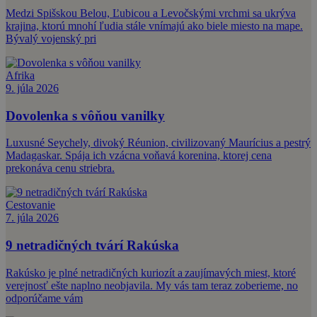
Medzi Spišskou Belou, Ľubicou a Levočskými vrchmi sa ukrýva
krajina, ktorú mnohí ľudia stále vnímajú ako biele miesto na mape.
Bývalý vojenský pri
Afrika
9. júla 2026
Dovolenka s vôňou vanilky
Luxusné Seychely, divoký Réunion, civilizovaný Maurícius a pestrý
Madagaskar. Spája ich vzácna voňavá korenina, ktorej cena
prekonáva cenu striebra.
Cestovanie
7. júla 2026
9 netradičných tvárí Rakúska
Rakúsko je plné netradičných kuriozít a zaujímavých miest, ktoré
verejnosť ešte naplno neobjavila. My vás tam teraz zoberieme, no
odporúčame vám