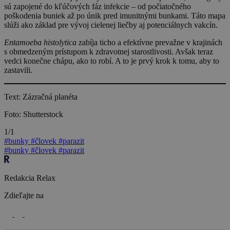
sú zapojené do kľúčových fáz infekcie – od počiatočného
poškodenia buniek až po únik pred imunitnými bunkami. Táto mapa
slúži ako základ pre vývoj cielenej liečby aj potenciálnych vakcín.
Entamoeba histolytica
zabíja ticho a efektívne prevažne v krajinách
s obmedzeným prístupom k zdravotnej starostlivosti. Avšak teraz
vedci konečne chápu, ako to robí. A to je prvý krok k tomu, aby to
zastavili.
Text: Zázračná planéta
Foto: Shutterstock
1/1
#bunky
#človek
#parazit
#bunky
#človek
#parazit
Redakcia Relax
Zdieľajte na