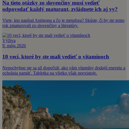
Na tieto otázky zo slovenčiny musí vedieť
odpovedať každý maturant, zvládnete ich aj vy?
Viete, kto napísal Antigonu a čo je metafora? Skúste, či by ste tento
rok zmaturovali zo slovenčiny a literatúry.
Výživa
9. mája 2026
10 vecí, ktoré by ste mali vedieť o vitamínoch
Nepochybne ste sa už dopočuli, ako vám vitamíny dodajú energiu a
ochránia pamäť. Tabletka na všetko však neexistuje.