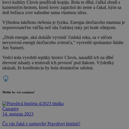
lovci kultúry Clovis používali kopiju. Bola to dlhá, ťažká zbraň s
kamenným hrotom, ktorú lovec zapichol do zeme a čakal, kým sa
doň bežiaca zver nabodne sama vlastnou silou.
Výhodou takéhoto riešenia je fyzika. Energia útočiaceho mamuta je
neporovnateľne väčšia než sila ľudskej ruky pri hode oštepom.
„Druh energie, akú dokáže vyvinúť ľudská ruka, sa v ničom
nevyrovná energii útočiaceho zvieraťa,“ vysvetlil spoluautor štúdie
Jun Sunseri.
Vedci teda vyrobili repliky hrotov Clovis, nasadili ich na dlhé
drevené násady a testovali ich pevnosť pod tlakom. Výsledky
ukázali, že konštrukcia by bola dostatočne odolná.
Mohlo by vás zaujímať
Časopisy
14. augusta 2023
Čo vás čaká v najnovšej Pravdivej histórii?