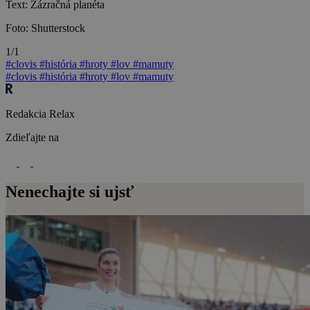
Text: Zázračná planéta
Foto: Shutterstock
1/1
#clovis
#história
#hroty
#lov
#mamuty
#clovis
#história
#hroty
#lov
#mamuty
Redakcia Relax
Zdieľajte na
Nenechajte si ujsť