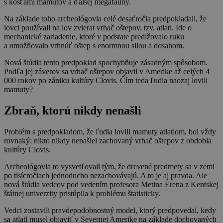
s kosťami mamutov a ďalšej megafauny.
Na základe toho archeológovia celé desaťročia predpokladali, že
lovci používali na lov zvierat vrhač oštepov, tzv. atlatl. Ide o
mechanické zariadenie, ktoré v podstate predlžovalo ruku
a umožňovalo vrhnúť oštep s enormnou silou a dosahom.
Nová štúdia tento predpoklad spochybňuje zásadným spôsobom.
Podľa jej záverov sa vrhač oštepov objavil v Amerike až celých 4
000 rokov po zániku kultúry Clovis. Čím teda ľudia naozaj lovili
mamuty?
Zbraň, ktorú nikdy nenašli
Problém s predpokladom, že ľudia lovili mamuty atlatlom, bol vždy
rovnaký: nikto nikdy nenašiel zachovaný vrhač oštepov z obdobia
kultúry Clovis.
Archeológovia to vysvetľovali tým, že drevené predmety sa v zemi
po tisícročiach jednoducho nezachovávajú. A to je aj pravda. Ale
nová štúdia vedcov pod vedením profesora Metina Erena z Kentskej
štátnej univerzity pristúpila k problému štatisticky.
Vedci zostavili pravdepodobnostný model, ktorý predpovedal, kedy
sa atlatl musel objaviť v Severnej Amerike na základe dochovaných