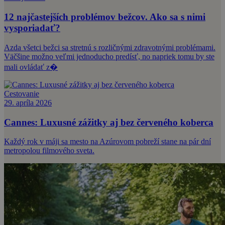
12 najčastejších problémov bežcov. Ako sa s nimi
vysporiadať?
Azda všetci bežci sa stretnú s rozličnými zdravotnými problémami.
Väčšine možno veľmi jednoducho predísť, no napriek tomu by ste
mali ovládať z�
Cestovanie
29. apríla 2026
Cannes: Luxusné zážitky aj bez červeného koberca
Každý rok v máji sa mesto na Azúrovom pobreží stane na pár dní
metropolou filmového sveta.