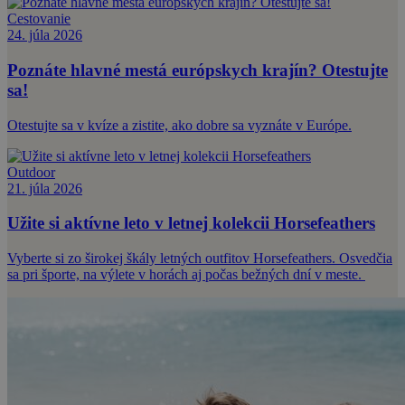
Cestovanie
24. júla 2026
Poznáte hlavné mestá európskych krajín? Otestujte
sa!
Otestujte sa v kvíze a zistite, ako dobre sa vyznáte v Európe.
Outdoor
21. júla 2026
Užite si aktívne leto v letnej kolekcii Horsefeathers
Vyberte si zo širokej škály letných outfitov Horsefeathers. Osvedčia
sa pri športe, na výlete v horách aj počas bežných dní v meste.