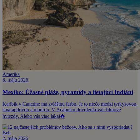
Amerika
6. mája 2026
Mexiko: Úžasné pláže, pyramídy a lietajúci Indiáni
Karibik v Cancúne má zvláštnu farbu. Je to niečo medzi tyrkysovou,
smaragdovou a modrou. V Acapulcu dovolenkovali filmové
hviezdy. Alebo vás viac lákaj�
Beh
2. mája 2026