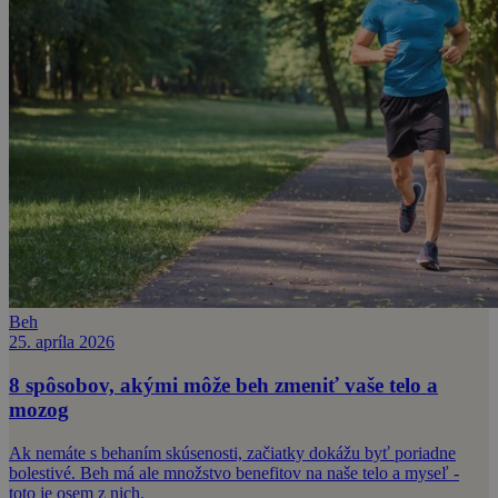
Beh
25. apríla 2026
8 spôsobov, akými môže beh zmeniť vaše telo a
mozog
Ak nemáte s behaním skúsenosti, začiatky dokážu byť poriadne
bolestivé. Beh má ale množstvo benefitov na naše telo a myseľ -
toto je osem z nich.