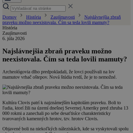
Domov
História
Zaujímavosti
Najslávnejšia zbraň
praveku možno neexistovala. Čím sa teda lovili mamuty?
História
Zaujímavosti
6. júla 2026
Najslávnejšia zbraň praveku možno
neexistovala. Čím sa teda lovili mamuty?
Archeológovia dlho predpokladali, že lovci používali na lov
mamutov vrhač oštepov. Nová štúdia tvrdí, že je to nemožné.
Kultúra Clovis patrí k najznámejším kapitolám praveku. Boli to
ľudia, ktorí žili na území dnešnej Severnej Ameriky pred zhruba 13
000 rokmi a zanechali po sebe desaťtisíce charakteristicky
tvarovaných kamenných hrotov, tzv. hrotov Clovis.
Objavené boli na niekoľkých náleziskách, kde sa vyskytovali spolu