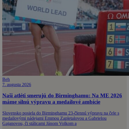
Beh
7. augusta 2026
Naši atléti smerujú do Birminghamu: Na ME 2026
máme silnú výpravu a medailové ambície
Slovensko posiela do Birminghamu 23-člennú výpravu na čele s
medailovými nádejami Emmou Zapletalovou a Gabrielou
Gajanovou, či stálicami Jánom Volkom a