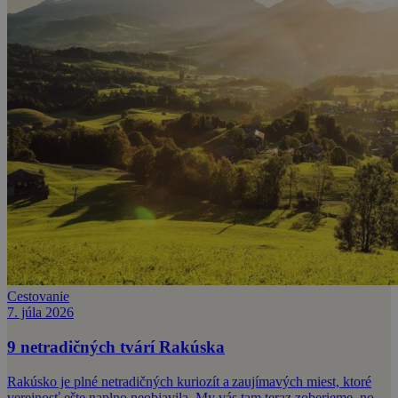
Cestovanie
7. júla 2026
9 netradičných tvárí Rakúska
Rakúsko je plné netradičných kuriozít a zaujímavých miest, ktoré
verejnosť ešte naplno neobjavila. My vás tam teraz zoberieme, no