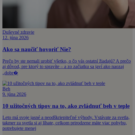
Duševné zdravie
12. júna 2026
Ako sa naučiť hovoriť Nie?
Prečo by ste nemali urobiť všetko, o čo vás ostatní žiadajú? A prečo
aj dôvod, pre ktorý to spravíte – a zo začiatku sa javí ako naozaj
„dobr�
Beh
9. júna 2026
10 užitočných tipov na to, ako zvládnuť beh v teple
Leto má svoje jasné a neodškriepiteľné výhody. Vstávate za svetla,
takmer za svetla si aj líhate, celkom prirodzene máte viac pohybu,
potrebujete menej