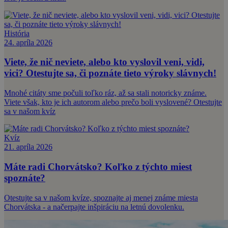
História
24. apríla 2026
Viete, že nič neviete, alebo kto vyslovil veni, vidi,
vici? Otestujte sa, či poznáte tieto výroky slávnych!
Mnohé citáty sme počuli toľko ráz, až sa stali notoricky známe.
Viete však, kto je ich autorom alebo prečo boli vyslovené? Otestujte
sa v našom kvíz
Kvíz
21. apríla 2026
Máte radi Chorvátsko? Koľko z týchto miest
spoznáte?
Otestujte sa v našom kvíze, spoznajte aj menej známe miesta
Chorvátska - a načerpajte inšpiráciu na letnú dovolenku.