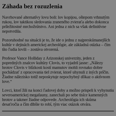
Záhada bez rozuzlenia
Navrhované alternatívy lovu boli: lov kopijou, oštepom vrhnutým
rukou, lov taktikou sledovania zraneného zvieraťa alebo dokonca
príležitostné mrchožrútstvo. Ani jedna z nich sa však definitívne
nepotvrdila.
Pozoruhodné na situácii je to, že ide o jednu z najpreskúmanejších
kultúr v dejinách americkej archeológie, ale základná otázka – čím
títo ľudia lovili – zostáva otvorená.
Profesor Vance Holliday z Arizonskej univerzity, jeden z
popredných znalcov kultúry Clovis, to vyjadril jasne: „Nálezy
hrotov Clovis v blízkosti kostí mamutov mohli rovnako dobre
pochádzať z opracovania tiel zvierat, ktoré uhynuli z iných príčin.
Žiadne nálezisko totiž neposkytuje nepochybný dôkaz o aktívnom
love.“
Lovci, ktorí žili na konci ľadovej doby a možno prispeli k vyhynutiu
severoamerickej megafauny, zanechali po sebe tisíce kamenných
hrotov a takmer žiadne odpovede. Archeológia ich skúma
desaťročia a čím dlhšie to robí, tým viac otázok otvára.