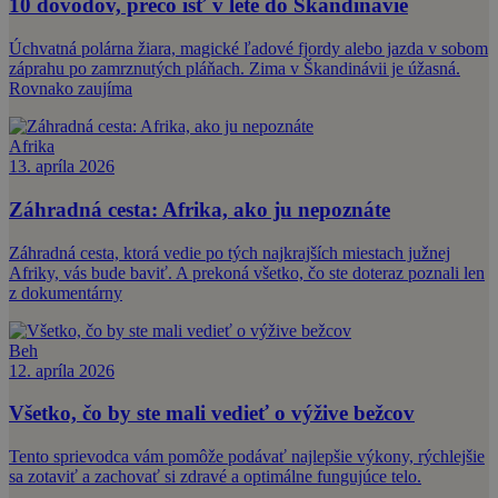
10 dôvodov, prečo ísť v lete do Škandinávie
Úchvatná polárna žiara, magické ľadové fjordy alebo jazda v sobom
záprahu po zamrznutých pláňach. Zima v Škandinávii je úžasná.
Rovnako zaujíma
Afrika
13. apríla 2026
Záhradná cesta: Afrika, ako ju nepoznáte
Záhradná cesta, ktorá vedie po tých najkrajších miestach južnej
Afriky, vás bude baviť. A prekoná všetko, čo ste doteraz poznali len
z dokumentárny
Beh
12. apríla 2026
Všetko, čo by ste mali vedieť o výžive bežcov
Tento sprievodca vám pomôže podávať najlepšie výkony, rýchlejšie
sa zotaviť a zachovať si zdravé a optimálne fungujúce telo.