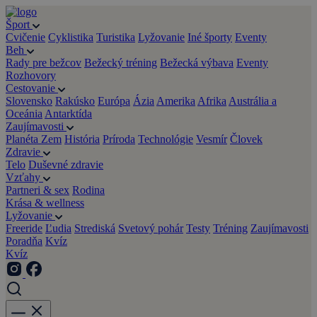
Šport
Cvičenie
Cyklistika
Turistika
Lyžovanie
Iné športy
Eventy
Beh
Rady pre bežcov
Bežecký tréning
Bežecká výbava
Eventy
Rozhovory
Cestovanie
Slovensko
Rakúsko
Európa
Ázia
Amerika
Afrika
Austrália a
Oceánia
Antarktída
Zaujímavosti
Planéta Zem
História
Príroda
Technológie
Vesmír
Človek
Zdravie
Telo
Duševné zdravie
Vzťahy
Partneri & sex
Rodina
Krása & wellness
Lyžovanie
Freeride
Ľudia
Strediská
Svetový pohár
Testy
Tréning
Zaujímavosti
Poradňa
Kvíz
Kvíz