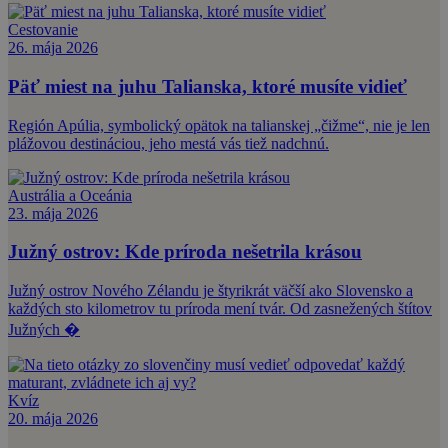
Cestovanie
26. mája 2026
Päť miest na juhu Talianska, ktoré musíte vidieť
Región Apúlia, symbolický opätok na talianskej „čižme“, nie je len
plážovou destináciou, jeho mestá vás tiež nadchnú.
Austrália a Oceánia
23. mája 2026
Južný ostrov: Kde príroda nešetrila krásou
Južný ostrov Nového Zélandu je štyrikrát väčší ako Slovensko a
každých sto kilometrov tu príroda mení tvár. Od zasnežených štítov
Južných �
Kvíz
20. mája 2026