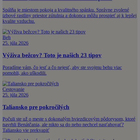
Spálňa je miestom pokoja a kvalitného spánku. Správne zvolené
izbové rastliny priestor zútulnia a dokonca môžu prospieť aj k lepšej
kvalite vzduchu.
Beh
25. júla 2026
Výživa bežcov? Toto je našich 23 tipov
Poradíme vám, čo jesť a čo nejesť, aby ste svojmu behu viac
pomohli, ako uškodili.
Cestovanie
25. júla 2026
Taliansko pre pokročilých
Počuli ste už o meste s dokonalým hviezdicovým pôdorysom, ktoré
navrhli Benátčania, ale nikto sa do neho nechcel nasťahovať?
Taliansko vie prekvapiť