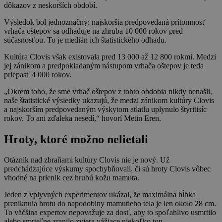
dôkazov z neskorších období.
Výsledok bol jednoznačný: najskoršia predpovedaná prítomnosť
vrhača oštepov sa odhaduje na zhruba 10 000 rokov pred
súčasnosťou. To je medián ich štatistického odhadu.
Kultúra Clovis však existovala pred 13 000 až 12 800 rokmi. Medzi
jej zánikom a predpokladaným nástupom vrhača oštepov je teda
priepasť 4 000 rokov.
„Okrem toho, že sme vrhač oštepov z tohto obdobia nikdy nenašli,
naše štatistické výsledky ukazujú, že medzi zánikom kultúry Clovis
a najskorším predpovedaným výskytom atlatlu uplynulo štyritisíc
rokov. To ani zďaleka nesedí,“ hovorí Metin Eren.
Hroty, ktoré možno nelietali
Otáznik nad zbraňami kultúry Clovis nie je nový. Už
predchádzajúce výskumy spochybňovali, či sú hroty Clovis vôbec
vhodné na prienik cez hrubú kožu mamuta.
Jeden z vplyvných experimentov ukázal, že maximálna hĺbka
preniknuia hrotu do napodobiny mamutieho tela je len okolo 28 cm.
To väčšina expertov nepovažuje za dosť, aby to spoľahlivo usmrtilo
alebo smrteľne zranilo zviera vážiace niekoľko ton.