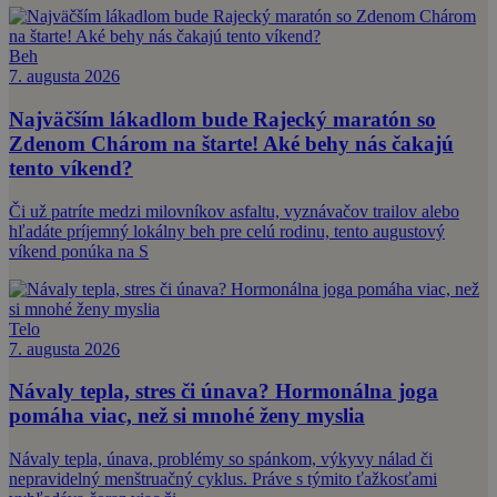
Beh
7. augusta 2026
Najväčším lákadlom bude Rajecký maratón so
Zdenom Chárom na štarte! Aké behy nás čakajú
tento víkend?
Či už patríte medzi milovníkov asfaltu, vyznávačov trailov alebo
hľadáte príjemný lokálny beh pre celú rodinu, tento augustový
víkend ponúka na S
Telo
7. augusta 2026
Návaly tepla, stres či únava? Hormonálna joga
pomáha viac, než si mnohé ženy myslia
Návaly tepla, únava, problémy so spánkom, výkyvy nálad či
nepravidelný menštruačný cyklus. Práve s týmito ťažkosťami