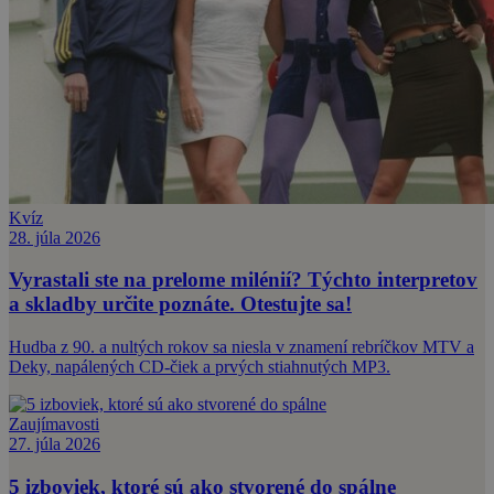
Kvíz
28. júla 2026
Vyrastali ste na prelome milénií? Týchto interpretov
a skladby určite poznáte. Otestujte sa!
Hudba z 90. a nultých rokov sa niesla v znamení rebríčkov MTV a
Deky, napálených CD-čiek a prvých stiahnutých MP3.
Zaujímavosti
27. júla 2026
5 izboviek, ktoré sú ako stvorené do spálne