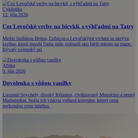
Cyklistika
12. júla 2026
Cez Levočské vrchy na bicykli, s výhľadmi na Tatry
Medzi Spišskou Belou, Ľubicou a Levočskými vrchmi sa ukrýva
krajina, ktorú mnohí ľudia stále vnímajú ako biele miesto na mape.
Bývalý vojenský pri
Afrika
9. júla 2026
Dovolenka s vôňou vanilky
Luxusné Seychely, divoký Réunion, civilizovaný Maurícius a pestrý
Madagaskar. Spája ich vzácna voňavá korenina, ktorej cena
prekonáva cenu striebra.