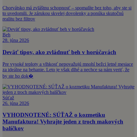
Chorvátsko má zvláštnu schopnosť – spomalíte bez toho, aby ste si
to uvedomili. Je zárukou skvelej dovolenky a ponúka skutočnú
realitu bez filtrov
Beh
28. júna 2026
Deväť tipov, ako zvládnuť beh v horúčavách
Pre vysoké teploty a vlhkosť nepovažujú mnohí bežci letné mesiace
za ideálne na behanie. Leto je však dlhé a nechce sa nám veriť, že
by ste ho dok�
Súťaž
26. júna 2026
VYHODNOTENÉ: SÚŤAŽ o kozmetiku
Manufaktura! Vyhrajte jeden z troch makových
balíčkov