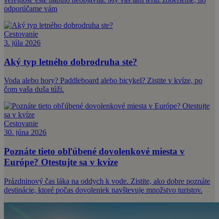
odporúčame vám
Cestovanie
3. júla 2026
Aký typ letného dobrodruha ste?
Voda alebo hory? Paddleboard alebo bicykel? Zistite v kvíze, po
čom vaša duša túži.
Cestovanie
30. júna 2026
Poznáte tieto obľúbené dovolenkové miesta v
Európe? Otestujte sa v kvíze
Prázdninový čas láka na oddych k vode. Zistite, ako dobre poznáte
destinácie, ktoré počas dovoleniek navštevuje množstvo turistov.