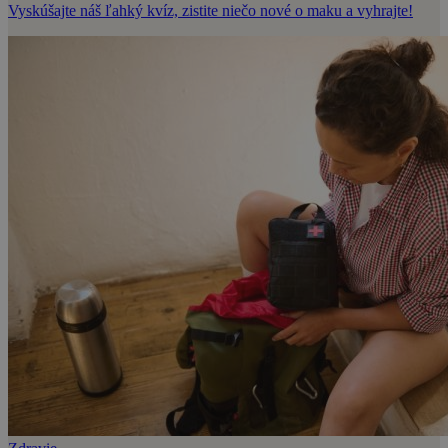
Vyskúšajte náš ľahký kvíz, zistite niečo nové o maku a vyhrajte!