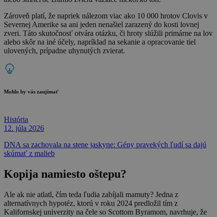
Zároveň platí, že napriek nálezom viac ako 10 000 hrotov Clovis v
Severnej Amerike sa ani jeden nenašiel zarazený do kosti lovnej
zveri. Táto skutočnosť otvára otázku, či hroty slúžili primárne na lov
alebo skôr na iné účely, napríklad na sekanie a opracovanie tiel
ulovených, prípadne uhynutých zvierat.
Mohlo by vás zaujímať
História
12. júla 2026
DNA sa zachovala na stene jaskyne: Gény pravekých ľudí sa dajú
skúmať z malieb
Kopija namiesto oštepu?
Ale ak nie atlatl, čím teda ľudia zabíjali mamuty? Jedna z
alternatívnych hypotéz, ktorú v roku 2024 predložil tím z
Kalifornskej univerzity na čele so Scottom Byramom, navrhuje, že