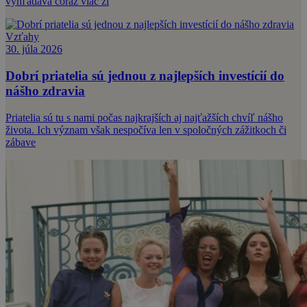
vyhľadáva čoraz viac ži
Vzťahy
30. júla 2026
Dobrí priatelia sú jednou z najlepších investícií do
nášho zdravia
Priatelia sú tu s nami počas najkrajších aj najťažších chvíľ nášho
života. Ich význam však nespočíva len v spoločných zážitkoch či
zábave