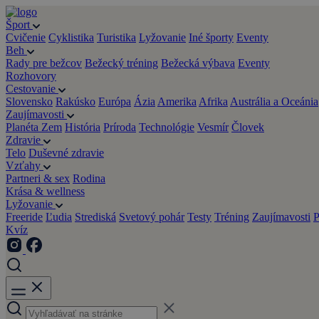
Šport
Cvičenie
Cyklistika
Turistika
Lyžovanie
Iné športy
Eventy
Beh
Rady pre bežcov
Bežecký tréning
Bežecká výbava
Eventy
Rozhovory
Cestovanie
Slovensko
Rakúsko
Európa
Ázia
Amerika
Afrika
Austrália a Oceánia
Zaujímavosti
Planéta Zem
História
Príroda
Technológie
Vesmír
Človek
Zdravie
Telo
Duševné zdravie
Vzťahy
Partneri & sex
Rodina
Krása & wellness
Lyžovanie
Freeride
Ľudia
Strediská
Svetový pohár
Testy
Tréning
Zaujímavosti
P
Kvíz