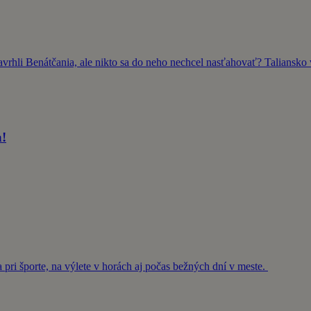
rhli Benátčania, ale nikto sa do neho nechcel nasťahovať? Taliansko 
a!
a pri športe, na výlete v horách aj počas bežných dní v meste.