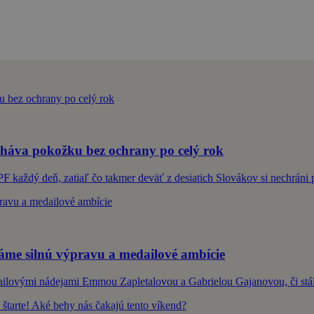
háva pokožku bez ochrany po celý rok
PF každý deň, zatiaľ čo takmer deväť z desiatich Slovákov si nechráni
me silnú výpravu a medailové ambície
ailovými nádejami Emmou Zapletalovou a Gabrielou Gajanovou, či st