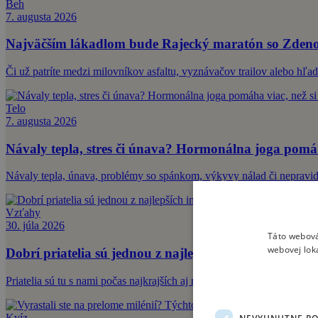
Beh
7. augusta 2026
Najväčším lákadlom bude Rajecký maratón so Zdeno
Či už patríte medzi milovníkov asfaltu, vyznávačov trailov alebo hľa
Telo
7. augusta 2026
Návaly tepla, stres či únava? Hormonálna joga pomáh
Návaly tepla, únava, problémy so spánkom, výkyvy nálad či nepravid
Vzťahy
30. júla 2026
Táto webová
webovej lok
Dobrí priatelia sú jednou z najlepších investícií do ná
Priatelia sú tu s nami počas najkrajších aj najťažších chvíľ nášho ži
Kvíz
NEVYHNUTNE P