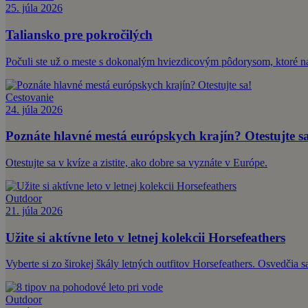
25. júla 2026
Taliansko pre pokročilých
Počuli ste už o meste s dokonalým hviezdicovým pôdorysom, ktoré nav
Cestovanie
24. júla 2026
Poznáte hlavné mestá európskych krajín? Otestujte s
Otestujte sa v kvíze a zistite, ako dobre sa vyznáte v Európe.
Outdoor
21. júla 2026
Užite si aktívne leto v letnej kolekcii Horsefeathers
Vyberte si zo širokej škály letných outfitov Horsefeathers. Osvedčia s
Outdoor