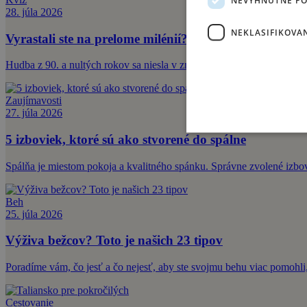
28. júla 2026
NEKLASIFIKOVA
Vyrastali ste na prelome milénií? Týchto interpretov a
Hudba z 90. a nultých rokov sa niesla v znamení rebríčkov MTV a 
Zaujímavosti
27. júla 2026
5 izboviek, ktoré sú ako stvorené do spálne
Spálňa je miestom pokoja a kvalitného spánku. Správne zvolené izbové
Beh
25. júla 2026
Výživa bežcov? Toto je našich 23 tipov
Poradíme vám, čo jesť a čo nejesť, aby ste svojmu behu viac pomohli,
Cestovanie