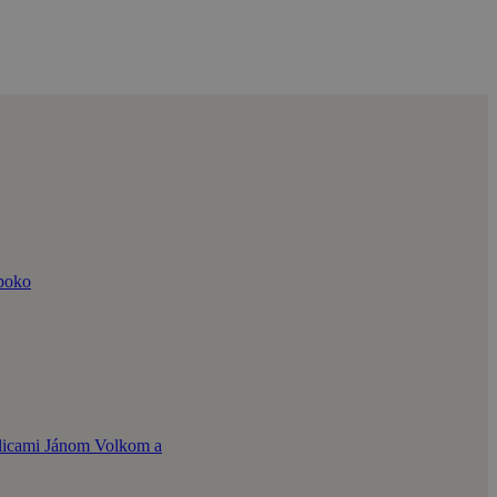
 poko
álicami Jánom Volkom a