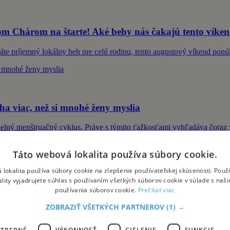
m Chárom na štarte! Aké behy nás čakajú tento víke
dáte príjemný lokálny beh pre celú rodinu, tento augustový víkend ponú
a viac, než si mnohé ženy myslia
elný menštruačný cyklus. Práve s týmito ťažkosťami vyhľadáva čoraz v
Táto webová lokalita používa súbory cookie.
 lokalita používa súbory cookie na zlepšenie používateľskej skúsenosti. Použ
ality vyjadrujete súhlas s používaním všetkých súborov cookie v súlade s naš
šho zdravia
používania súborov cookie.
Prečítať viac
vota. Ich význam však nespočíva len v spoločných zážitkoch či zábave
ZOBRAZIŤ VŠETKÝCH PARTNEROV
(1) →
OTREBNÉ
VÝKONNOSŤ
CIELENIE
FUNKCIE