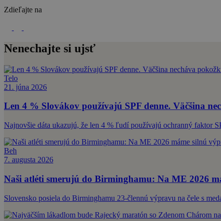
Zdieľajte na
Nenechajte si ujsť
Telo
21. júna 2026
Len 4 % Slovákov používajú SPF denne. Väčšina nec
Najnovšie dáta ukazujú, že len 4 % ľudí používajú ochranný faktor S
Beh
7. augusta 2026
Naši atléti smerujú do Birminghamu: Na ME 2026 má
Slovensko posiela do Birminghamu 23-člennú výpravu na čele s med