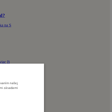
nd?
ka na S
iac ži
ívaním našej
imi zásadami