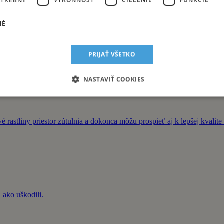
NÉ
 skladby určite poznáte. Otestujte sa!
Deky, napálených CD-čiek a prvých stiahnutých MP3.
PRIJAŤ VŠETKO
NASTAVIŤ COOKIES
 rastliny priestor zútulnia a dokonca môžu prospieť aj k lepšej kvalit
 ako uškodili.