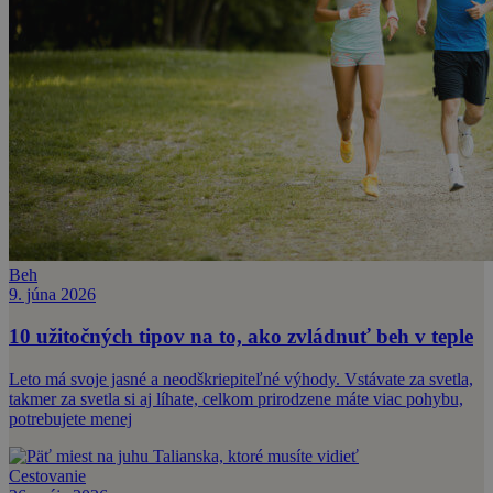
Beh
9. júna 2026
10 užitočných tipov na to, ako zvládnuť beh v teple
Leto má svoje jasné a neodškriepiteľné výhody. Vstávate za svetla,
takmer za svetla si aj líhate, celkom prirodzene máte viac pohybu,
potrebujete menej
Cestovanie