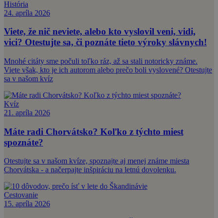
História
24. apríla 2026
Viete, že nič neviete, alebo kto vyslovil veni, vidi,
vici? Otestujte sa, či poznáte tieto výroky slávnych!
Mnohé citáty sme počuli toľko ráz, až sa stali notoricky známe.
Viete však, kto je ich autorom alebo prečo boli vyslovené? Otestujte
sa v našom kvíz
Kvíz
21. apríla 2026
Máte radi Chorvátsko? Koľko z týchto miest
spoznáte?
Otestujte sa v našom kvíze, spoznajte aj menej známe miesta
Chorvátska - a načerpajte inšpiráciu na letnú dovolenku.
Cestovanie
15. apríla 2026