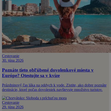
Cestovanie
30. júna 2026
Poznáte tieto obľúbené dovolenkové miesta v
Európe? Otestujte sa v kvíze
Prázdninový čas láka na oddych k vode. Zistite, ako dobre poznáte
destinácie, ktoré počas dovoleniek navštevuje množstvo turistov.
Cestovanie
29. júna 2026