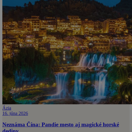
Ázia
16. júna 2026
Neznáma Čína: Pandie mesto aj magické horské
dediny