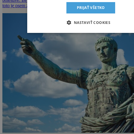
bolestivé. Beh má ale množstvo benefitov na naše telo a myseľ -
toto je osem z nich.
PRIJAŤ VŠETKO
NASTAVIŤ COOKIES