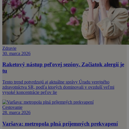
Zdravie
30. marca 2026
Raketový nástup peľovej sezóny. Začiatok alergií je
tu
Tento trend potvrdzujú aj aktuálne správy Úradu verejného
zdravotníctva SR, podľa ktorých dominovali v ovzduší veľmi
vysoké koncentrácie peľov lie
Cestovanie
28. marca 2026
Varšava: metropola plná príjemných prekvapení