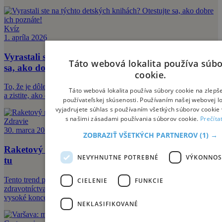
Kvíz
1. apríla 2026
Vyrastali ste na týchto detských knihách? Otestujte
Táto webová lokalita používa súb
sa, ako dobre ich poznáte!
cookie.
To, že je dôležité čítať, si treba pripomínať stále. Zapojte sa do kvízu
Táto webová lokalita používa súbory cookie na zlepš
a zistite, ako dobre poznáte detské knižné klasiky.
používateľskej skúsenosti. Používaním našej webovej lo
vyjadrujete súhlas s používaním všetkých súborov cookie 
s našimi zásadami používania súborov cookie.
Prečíta
Zdravie
30. marca 2026
ZOBRAZIŤ VŠETKÝCH PARTNEROV
(1) →
Raketový nástup peľovej sezóny. Začiatok alergií je
NEVYHNUTNE POTREBNÉ
VÝKONNOS
tu
Tento trend potvrdzujú aj aktuálne správy Úradu verejného
CIELENIE
FUNKCIE
zdravotníctva SR, podľa ktorých dominovali v ovzduší veľmi
vysoké koncentrácie peľov lie
NEKLASIFIKOVANÉ