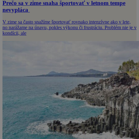
Prečo sa v zime snaha športovať v letnom tempe
nevypláca
V zime sa často snažíme športovať rovnako intenzívne ako v lete,
no narážame na únavu, pokles výkonu či frustráciu. Problém nie je v
kondícii, ale