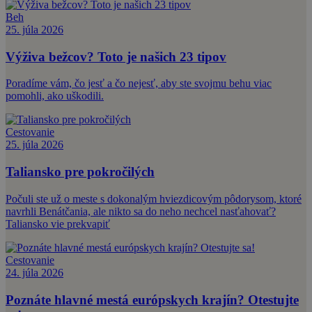
Beh
25. júla 2026
Výživa bežcov? Toto je našich 23 tipov
Poradíme vám, čo jesť a čo nejesť, aby ste svojmu behu viac
pomohli, ako uškodili.
Cestovanie
25. júla 2026
Taliansko pre pokročilých
Počuli ste už o meste s dokonalým hviezdicovým pôdorysom, ktoré
navrhli Benátčania, ale nikto sa do neho nechcel nasťahovať?
Taliansko vie prekvapiť
Cestovanie
24. júla 2026
Poznáte hlavné mestá európskych krajín? Otestujte