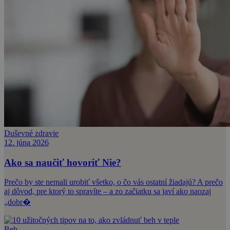
Duševné zdravie
12. júna 2026
Ako sa naučiť hovoriť Nie?
Prečo by ste nemali urobiť všetko, o čo vás ostatní žiadajú? A prečo
aj dôvod, pre ktorý to spravíte – a zo začiatku sa javí ako naozaj
„dobr�
Beh