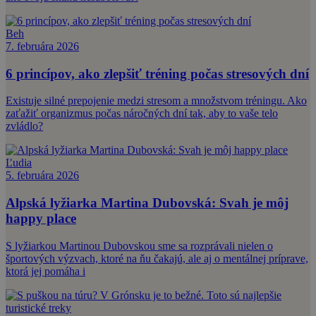
Beh
7. februára 2026
6 princípov, ako zlepšiť tréning počas stresových dní
Existuje silné prepojenie medzi stresom a množstvom tréningu. Ako
zaťažiť organizmus počas náročných dní tak, aby to vaše telo
zvládlo?
Ľudia
5. februára 2026
Alpská lyžiarka Martina Dubovská: Svah je môj
happy place
S lyžiarkou Martinou Dubovskou sme sa rozprávali nielen o
športových výzvach, ktoré na ňu čakajú, ale aj o mentálnej príprave,
ktorá jej pomáha i