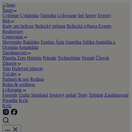
Šport
Cvičenie
Cyklistika
Turistika
Lyžovanie
Iné športy
Eventy
Beh
Rady pre bežcov
Bežecký tréning
Bežecká výbava
Eventy
Rozhovory
Cestovanie
Slovensko
Rakúsko
Európa
Ázia
Amerika
Afrika
Austrália a
Oceánia
Antarktída
Zaujímavosti
Planéta Zem
História
Príroda
Technológie
Vesmír
Človek
Zdravie
Telo
Duševné zdravie
Vzťahy
Partneri & sex
Rodina
Krása & wellness
Lyžovanie
Freeride
Ľudia
Strediská
Svetový pohár
Testy
Tréning
Zaujímavosti
Poradňa
Kvíz
Kvíz