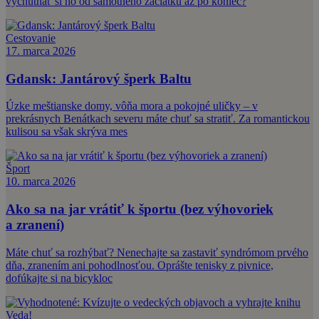
vychutnať si ho od samotného začiatku až po koniec?
Cestovanie
17. marca 2026
Gdansk: Jantárový šperk Baltu
Úzke meštianske domy, vôňa mora a pokojné uličky – v
prekrásnych Benátkach severu máte chuť sa stratiť. Za romantickou
kulisou sa však skrýva mes
Šport
10. marca 2026
Ako sa na jar vrátiť k športu (bez výhovoriek
a zranení)
Máte chuť sa rozhýbať? Nenechajte sa zastaviť syndrómom prvého
dňa, zranením ani pohodlnosťou. Oprášte tenisky z pivnice,
dofúkajte si na bicykloc