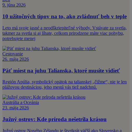
9. júna 2026
10 užitočných tipov na to, ako zvládnuť beh v teple
Leto má svoje jasné a neodškriepiteľné výhody. Vstávate za svetla,
takmer za svetla si aj líhate, celkom prirodzene máte viac pohybu,
potrebujete menej
Cestovanie
26. mája 2026
Päť miest na juhu Talianska, ktoré musíte vidieť
Región Apúlia, symbolický opätok na talianskej „čižme“, nie je len
plážovou destináciou, jeho mestá vás tiež nadchnú.
Austrália a Oceánia
23. mája 2026
Južný ostrov: Kde príroda nešetrila krásou
Južný ostrov Nového Zélandu je štyrikrát väčší ako Slovensko a