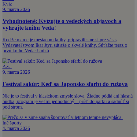
Kvíz
9. marca 2026
Vyhodnotené: Kvízujte o vedeckých objavoch a
vyhrajte knihu Veda!
Keďže marec je mesiacom knihy, pripravili sme si pre vás s
Vydavateľstvom Ikar štyri súťaže o skvelé knihy. Súťažte teraz o
prvú knihu Veda: Uniká
Ázia
9. marca 2026
Festival sakúr: Keď sa Japonsko sfarbí do ružova
Nie je to festival v klasickom zmysle slova. Žiadne pódiá ani hlasná
hudba, program je veľmi jednoduchý – prísť do parku a sadnúť si
pod strom.
Iné športy
4. marca 2026