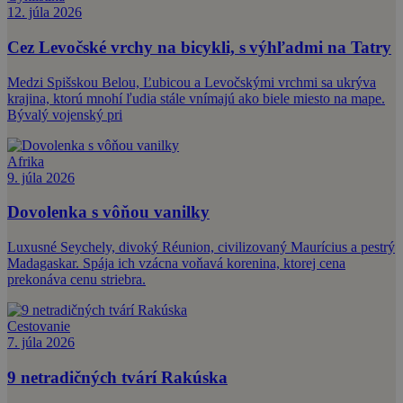
12. júla 2026
Cez Levočské vrchy na bicykli, s výhľadmi na Tatry
Medzi Spišskou Belou, Ľubicou a Levočskými vrchmi sa ukrýva
krajina, ktorú mnohí ľudia stále vnímajú ako biele miesto na mape.
Bývalý vojenský pri
Afrika
9. júla 2026
Dovolenka s vôňou vanilky
Luxusné Seychely, divoký Réunion, civilizovaný Maurícius a pestrý
Madagaskar. Spája ich vzácna voňavá korenina, ktorej cena
prekonáva cenu striebra.
Cestovanie
7. júla 2026
9 netradičných tvárí Rakúska