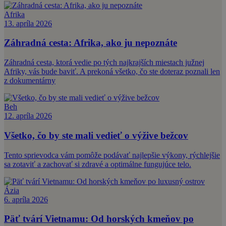
Afrika
13. apríla 2026
Záhradná cesta: Afrika, ako ju nepoznáte
Záhradná cesta, ktorá vedie po tých najkrajších miestach južnej
Afriky, vás bude baviť. A prekoná všetko, čo ste doteraz poznali len
z dokumentárny
Beh
12. apríla 2026
Všetko, čo by ste mali vedieť o výžive bežcov
Tento sprievodca vám pomôže podávať najlepšie výkony, rýchlejšie
sa zotaviť a zachovať si zdravé a optimálne fungujúce telo.
Ázia
6. apríla 2026
Päť tvárí Vietnamu: Od horských kmeňov po