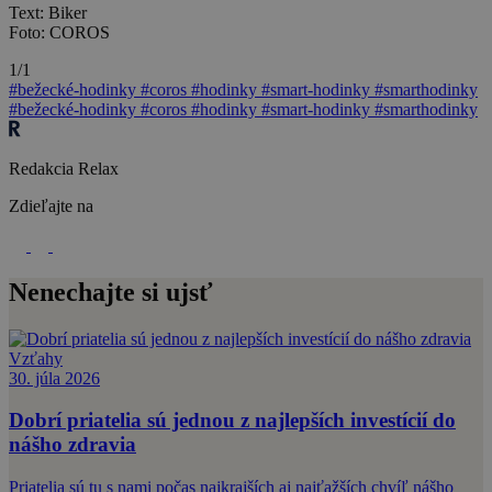
Text: Biker
Foto: COROS
1/1
#bežecké-hodinky
#coros
#hodinky
#smart-hodinky
#smarthodinky
#bežecké-hodinky
#coros
#hodinky
#smart-hodinky
#smarthodinky
Redakcia Relax
Zdieľajte na
Nenechajte si ujsť
Vzťahy
30. júla 2026
Dobrí priatelia sú jednou z najlepších investícií do
nášho zdravia
Priatelia sú tu s nami počas najkrajších aj najťažších chvíľ nášho