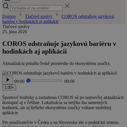
Domov
Tlačové správy
COROS odstraňuje jazykovú
bariéru v hodinkách aj aplikácii
Tlačové správy
25. júna 2026
COROS odstraňuje jazykovú bariéru v
hodinkách aj aplikácii
Aktualizácia prináša české prostredie do ekosystému značky.
00:00
00:00
1.00×
Športové hodinky a zariadenia COROS sú po najnovšej aktualizácii
dostupné aj v češtine. Lokalizácia sa netýka iba samotných
hodiniek, ale aj širšieho ekosystému značky vrátane mobilnej
aplikácie
Pre používateľov v Česku a na Slovensku ide o praktickú zmenu.