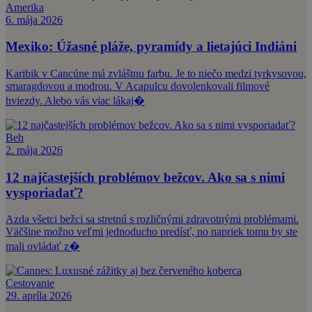
Amerika
6. mája 2026
Mexiko: Úžasné pláže, pyramídy a lietajúci Indiáni
Karibik v Cancúne má zvláštnu farbu. Je to niečo medzi tyrkysovou,
smaragdovou a modrou. V Acapulcu dovolenkovali filmové
hviezdy. Alebo vás viac lákaj�
Beh
2. mája 2026
12 najčastejších problémov bežcov. Ako sa s nimi
vysporiadať?
Azda všetci bežci sa stretnú s rozličnými zdravotnými problémami.
Väčšine možno veľmi jednoducho predísť, no napriek tomu by ste
mali ovládať z�
Cestovanie
29. apríla 2026