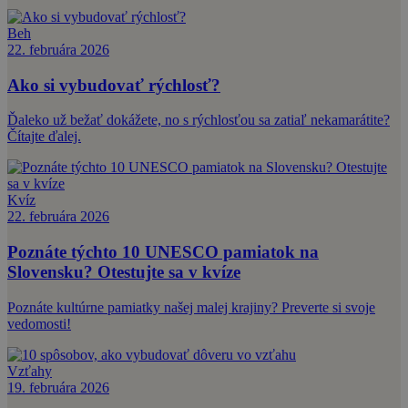
Beh
22. februára 2026
Ako si vybudovať rýchlosť?
Ďaleko už bežať dokážete, no s rýchlosťou sa zatiaľ nekamarátite?
Čítajte ďalej.
Kvíz
22. februára 2026
Poznáte týchto 10 UNESCO pamiatok na
Slovensku? Otestujte sa v kvíze
Poznáte kultúrne pamiatky našej malej krajiny? Preverte si svoje
vedomosti!
Vzťahy
19. februára 2026