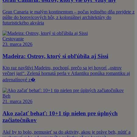
Gran Canaria je malým kontinentom – počas jediného dňa prejdete z
púšte do borovicových hôr, z koloniálnej architektúry do
futuristického akvária
Cestovanie
23. marca 2026
Madeira: Ostrov, ktorý si obľúbila aj Sissi
Kto raz navštívi Madeiru, pochopí, prečo sa jej hovorí „ostrov
večnej jari“. Zelená hornatá perla v Atlantiku ponúka romantiku aj
adrenalínové z�
Beh
21. marca 2026
Ako začať behať: 10+1 tip nielen pre úplných
začiatočníkov
Aké by to bolo, nemusieť sa do aktivity, akou je práve beh, nútiť a