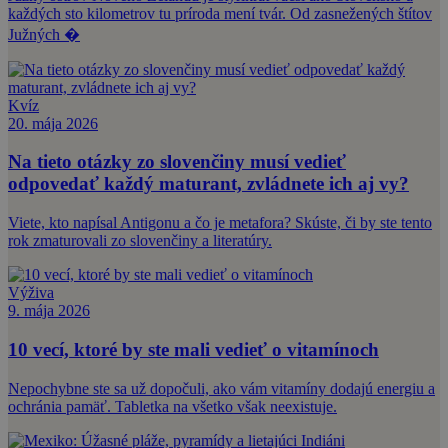
každých sto kilometrov tu príroda mení tvár. Od zasnežených štítov
Južných �
Kvíz
20. mája 2026
Na tieto otázky zo slovenčiny musí vedieť
odpovedať každý maturant, zvládnete ich aj vy?
Viete, kto napísal Antigonu a čo je metafora? Skúste, či by ste tento
rok zmaturovali zo slovenčiny a literatúry.
Výživa
9. mája 2026
10 vecí, ktoré by ste mali vedieť o vitamínoch
Nepochybne ste sa už dopočuli, ako vám vitamíny dodajú energiu a
ochránia pamäť. Tabletka na všetko však neexistuje.