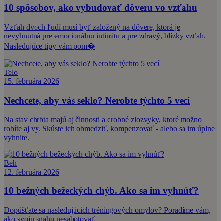
10 spôsobov, ako vybudovať dôveru vo vzťahu
Vzťah dvoch ľudí musí byť založený na dôvere, ktorá je
nevyhnutná pre emocionálnu intimitu a pre zdravý, blízky vzťah.
Nasledujúce tipy vám pom�
Telo
15. februára 2026
Nechcete, aby vás seklo? Nerobte týchto 5 vecí
Na stav chrbta majú aj činnosti a drobné zlozvyky, ktoré možno
robíte aj vy. Skúste ich obmedziť, kompenzovať - alebo sa im úplne
vyhnite.
Beh
12. februára 2026
10 bežných bežeckých chýb. Ako sa im vyhnúť?
Dopúšťate sa nasledujúcich tréningových omylov? Poradíme vám,
ako svoju snahu nesabotovať.