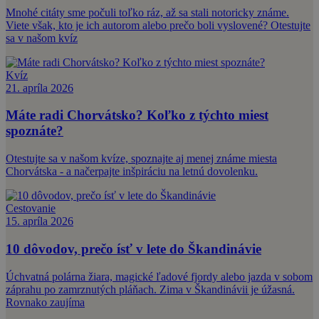
Mnohé citáty sme počuli toľko ráz, až sa stali notoricky známe.
Viete však, kto je ich autorom alebo prečo boli vyslovené? Otestujte
sa v našom kvíz
Kvíz
21. apríla 2026
Máte radi Chorvátsko? Koľko z týchto miest
spoznáte?
Otestujte sa v našom kvíze, spoznajte aj menej známe miesta
Chorvátska - a načerpajte inšpiráciu na letnú dovolenku.
Cestovanie
15. apríla 2026
10 dôvodov, prečo ísť v lete do Škandinávie
Úchvatná polárna žiara, magické ľadové fjordy alebo jazda v sobom
záprahu po zamrznutých pláňach. Zima v Škandinávii je úžasná.
Rovnako zaujíma