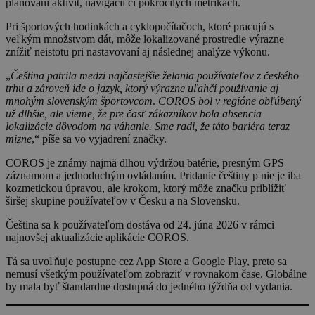
plánovaní aktivít, navigácii či pokročilých metrikách.
Pri športových hodinkách a cyklopočítačoch, ktoré pracujú s
veľkým množstvom dát, môže lokalizované prostredie výrazne
znížiť neistotu pri nastavovaní aj následnej analýze výkonu.
„
Čeština patrila medzi najčastejšie želania používateľov z českého
trhu a zároveň ide o jazyk, ktorý výrazne uľahčí používanie aj
mnohým slovenským športovcom
.
COROS bol v regióne obľúbený
už dlhšie, ale vieme, že pre časť zákazníkov bola absencia
lokalizácie dôvodom na váhanie. Sme radi, že táto bariéra teraz
mizne
,“ píše sa vo vyjadrení značky.
COROS je známy najmä dlhou výdržou batérie, presným GPS
záznamom a jednoduchým ovládaním. Pridanie češtiny p nie je iba
kozmetickou úpravou, ale krokom, ktorý môže značku priblížiť
širšej skupine používateľov v Česku a na Slovensku.
Čeština sa k používateľom dostáva od 24. júna 2026 v rámci
najnovšej aktualizácie aplikácie COROS.
Tá sa uvoľňuje postupne cez App Store a Google Play, preto sa
nemusí všetkým používateľom zobraziť v rovnakom čase. Globálne
by mala byť štandardne dostupná do jedného týždňa od vydania.