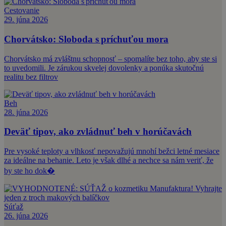
Cestovanie
29. júna 2026
Chorvátsko: Sloboda s príchuťou mora
Chorvátsko má zvláštnu schopnosť – spomalíte bez toho, aby ste si
to uvedomili. Je zárukou skvelej dovolenky a ponúka skutočnú
realitu bez filtrov
Beh
28. júna 2026
Deväť tipov, ako zvládnuť beh v horúčavách
Pre vysoké teploty a vlhkosť nepovažujú mnohí bežci letné mesiace
za ideálne na behanie. Leto je však dlhé a nechce sa nám veriť, že
by ste ho dok�
Súťaž
26. júna 2026