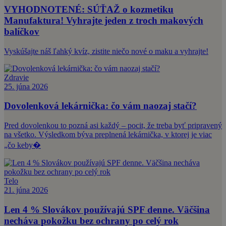
VYHODNOTENÉ: SÚŤAŽ o kozmetiku
Manufaktura! Vyhrajte jeden z troch makových
balíčkov
Vyskúšajte náš ľahký kvíz, zistite niečo nové o maku a vyhrajte!
Zdravie
25. júna 2026
Dovolenková lekárnička: čo vám naozaj stačí?
Pred dovolenkou to pozná asi každý – pocit, že treba byť pripravený
na všetko. Výsledkom býva preplnená lekárnička, v ktorej je viac
„čo keby�
Telo
21. júna 2026
Len 4 % Slovákov používajú SPF denne. Väčšina
necháva pokožku bez ochrany po celý rok