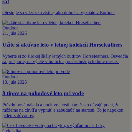
sa!
Otestujte sa v kvíze a zistite, ako dobre sa vyznáte v Európe.
Outdoor
21. júla 2026
Užite si aktívne leto v letnej kolekcii Horsefeathers
Vyberte si zo širokej škály letných outfitov Horsefeathers. Osvedčia
sa pri športe, na výlete v horách aj počas bežných dní v meste.
Outdoor
13. júla 2026
8 tipov na pohodové leto pri vode
Prázdninová nálada a pocit voľnosti nám často dávajú pocit, že
môžeme na chvíľu vypnúť a zabudnúť na starosti. To je napokon
jeden z dôvodov,
Cyklistika