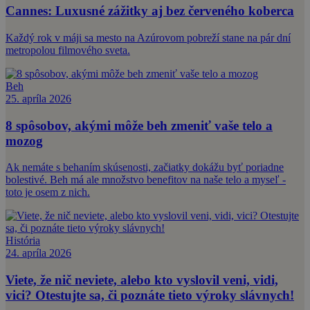
Cannes: Luxusné zážitky aj bez červeného koberca
Každý rok v máji sa mesto na Azúrovom pobreží stane na pár dní
metropolou filmového sveta.
Beh
25. apríla 2026
8 spôsobov, akými môže beh zmeniť vaše telo a
mozog
Ak nemáte s behaním skúsenosti, začiatky dokážu byť poriadne
bolestivé. Beh má ale množstvo benefitov na naše telo a myseľ -
toto je osem z nich.
História
24. apríla 2026
Viete, že nič neviete, alebo kto vyslovil veni, vidi,
vici? Otestujte sa, či poznáte tieto výroky slávnych!