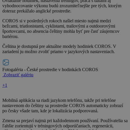
Ovládanie hodiniek, nastavenia tréningov, práca s dátami aj
vyhodnocovanie výkonu budú zrozumiteľnejšie pre tých, ktorým
doteraz prekážalo anglické prostredie.
COROS si v posledných rokoch našiel miesto najmä medzi
bežcami, triatlonistami, cyklistami, trailovými a outdoorovými
športovcami, no absencia češtiny mohla byť pre časť záujemcov
bariérou.
Čeština je dostupná pre aktuálne modely hodiniek COROS. V
zariadení ju možno zvoliť priamo v jazykových nastaveniach.
Fotogaléria - České prostredie v hodinkách COROS
Zobraziť galériu
+1
Mobilná aplikácia sa riadi jazykom telefónu, takže pri telefóne
nastavenom do češtiny sa prostredie COROS automaticky zobrazí
po česky všade tam, kde je lokalizácia podporovaná.
Zmena sa prejaví najmä pri každodennom používaní. Používatelia sa
ľahšie zorientujú v tréningových odporúčaniach, regenerácii,