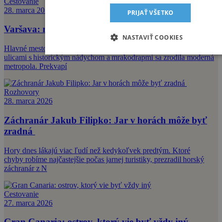
Cestovanie
28. marca 2026
PRIJAŤ VŠETKO
Varšava: metropola plná príjemných prekvapení
NASTAVIŤ COOKIES
Hlavné mesto Poľska je mestom kontrastov a druhých šancí. Medzi
ulicami s historickým nádychom a mrakodrapmi sa zrodila moderná
metropola. Prekvapí
Rozhovory
28. marca 2026
Záchranár Jakub Filipko: Jar v horách môže byť
zradná
Hory dnes lákajú viac ľudí než kedykoľvek predtým. Ktoré
chyby robíme najčastejšie počas jarnej turistiky, prezradil horský
záchranár z N
Cestovanie
27. marca 2026
Gran Canaria: ostrov, ktorý vie byť vždy iný