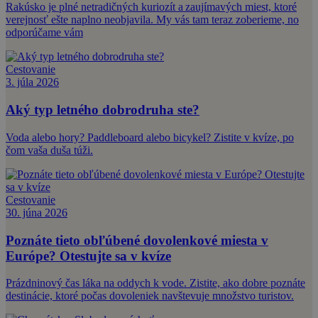
Rakúsko je plné netradičných kuriozít a zaujímavých miest, ktoré
verejnosť ešte naplno neobjavila. My vás tam teraz zoberieme, no
odporúčame vám
Cestovanie
3. júla 2026
Aký typ letného dobrodruha ste?
Voda alebo hory? Paddleboard alebo bicykel? Zistite v kvíze, po
čom vaša duša túži.
Cestovanie
30. júna 2026
Poznáte tieto obľúbené dovolenkové miesta v
Európe? Otestujte sa v kvíze
Prázdninový čas láka na oddych k vode. Zistite, ako dobre poznáte
destinácie, ktoré počas dovoleniek navštevuje množstvo turistov.