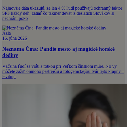
Najnovšie dáta ukazujú, že len 4 % ľudí používajú ochranný faktor
SPF každý deň, zatiaľ čo takmer deväť z desiatich Slovákov si
nechráni poko
Ázia
16. júna 2026
Neznáma Čína: Pandie mesto aj magické horské
dediny
Väčšina ľudí sa vráti s fotkou pri Veľkom čínskom múre. No vy
môžete zažiť omnoho pestrejšiu a fotogenickejšiu tvár tejto krajiny –
levitujú