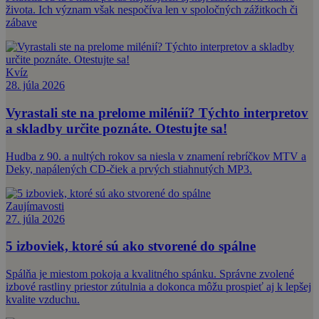
života. Ich význam však nespočíva len v spoločných zážitkoch či
zábave
Kvíz
28. júla 2026
Vyrastali ste na prelome milénií? Týchto interpretov
a skladby určite poznáte. Otestujte sa!
Hudba z 90. a nultých rokov sa niesla v znamení rebríčkov MTV a
Deky, napálených CD-čiek a prvých stiahnutých MP3.
Zaujímavosti
27. júla 2026
5 izboviek, ktoré sú ako stvorené do spálne
Spálňa je miestom pokoja a kvalitného spánku. Správne zvolené
izbové rastliny priestor zútulnia a dokonca môžu prospieť aj k lepšej
kvalite vzduchu.