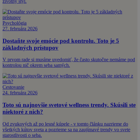
životný štýl.
Psychológia
27. februára 2026
Dostaňte svoje emócie pod kontrolu. Toto je 5
základných prístupov
V prvom rade si musíme uvedomiť, že často skutočne nemáme pod
kontrolou nič okrem seba samých.
Cestovanie
24. februára 2026
Toto sú najnovšie svetové wellness trendy. Skúsili ste
niektoré z nich?
Od zvukových až po lesné kúpele - v tomto článku nazrieme do
všetkých kútov sveta a pozrieme sa na zaujímavé trendy vo svete
starostlivosti o seba.