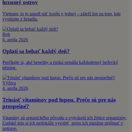
luxusný ostrov
Vietnam, to je aspoň päť krajín v jednej – záleží len na tom, kde
vystúpite z lietadla.
Beh
6. apríla 2026
Oplatí sa behať každý deň?
Prečítajte si, aké benefity a riziká prináša každodenný bežecký
tréning.
Výživa
4. apríla 2026
Trinásť vitamínov pod lupou. Prečo sú pre nás
prospešné?
Vitamíny sú organického pôvodu a vytvárajú ich žijúce organizmy.
Ľudské telo si ich nedokáže vyrobiť, preto ich musíme prijímať v
potrave.