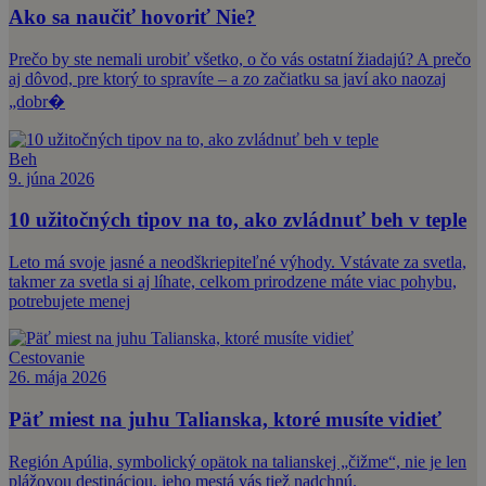
Ako sa naučiť hovoriť Nie?
Prečo by ste nemali urobiť všetko, o čo vás ostatní žiadajú? A prečo
aj dôvod, pre ktorý to spravíte – a zo začiatku sa javí ako naozaj
„dobr�
Beh
9. júna 2026
10 užitočných tipov na to, ako zvládnuť beh v teple
Leto má svoje jasné a neodškriepiteľné výhody. Vstávate za svetla,
takmer za svetla si aj líhate, celkom prirodzene máte viac pohybu,
potrebujete menej
Cestovanie
26. mája 2026
Päť miest na juhu Talianska, ktoré musíte vidieť
Región Apúlia, symbolický opätok na talianskej „čižme“, nie je len
plážovou destináciou, jeho mestá vás tiež nadchnú.