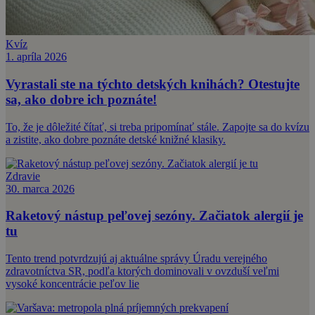
Kvíz
1. apríla 2026
Vyrastali ste na týchto detských knihách? Otestujte
sa, ako dobre ich poznáte!
To, že je dôležité čítať, si treba pripomínať stále. Zapojte sa do kvízu
a zistite, ako dobre poznáte detské knižné klasiky.
Zdravie
30. marca 2026
Raketový nástup peľovej sezóny. Začiatok alergií je
tu
Tento trend potvrdzujú aj aktuálne správy Úradu verejného
zdravotníctva SR, podľa ktorých dominovali v ovzduší veľmi
vysoké koncentrácie peľov lie