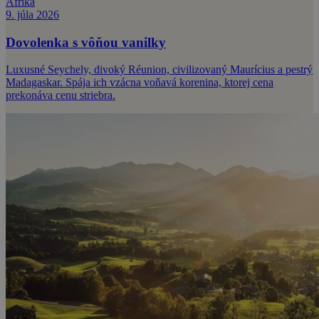
Afrika
9. júla 2026
Dovolenka s vôňou vanilky
Luxusné Seychely, divoký Réunion, civilizovaný Maurícius a pestrý
Madagaskar. Spája ich vzácna voňavá korenina, ktorej cena
prekonáva cenu striebra.