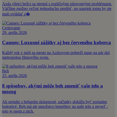
Azda všetci bežci sa stretnú s rozličnými zdravotnými problémami.
Väčšine možno veľmi jednoducho predísť, no napriek tomu by ste
mali ovládať z�
Cestovanie
29. apríla 2026
Cannes: Luxusné zážitky aj bez červeného koberca
Každý rok v máji sa mesto na Azúrovom pobreží stane na pár dní
metropolou filmového sveta.
Beh
25. apríla 2026
8 spôsobov, akými môže beh zmeniť vaše telo a
mozog
Ak nemáte s behaním skúsenosti, začiatky dokážu byť poriadne
bolestivé. Beh má ale množstvo benefitov na naše telo a myseľ -
toto je osem z nich.