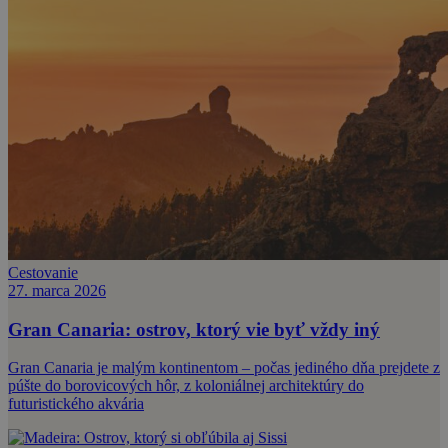
Cestovanie
27. marca 2026
Gran Canaria: ostrov, ktorý vie byť vždy iný
Gran Canaria je malým kontinentom – počas jediného dňa prejdete z
púšte do borovicových hôr, z koloniálnej architektúry do
futuristického akvária