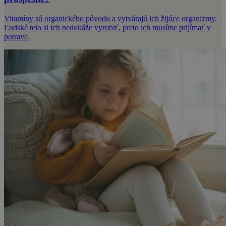
Vitamíny sú organického pôvodu a vytvárajú ich žijúce organizmy.
Ľudské telo si ich nedokáže vyrobiť, preto ich musíme prijímať v
potrave.