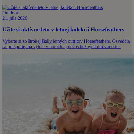
Outdoor
21. júla 2026
Užite si aktívne leto v letnej kolekcii Horsefeathers
Vyberte si zo širokej škály letných outfitov Horsefeathers. Osvedčia
sa pri športe, na výlete v horách aj počas bežných dní v meste.