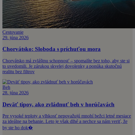
Cestovanie
29. júna 2026
Chorvátsko: Sloboda s príchuťou mora
Chorvátsko má zvláštnu schopnosť – spomalíte bez toho, aby ste si
to uvedomili. Je zárukou skvelej dovolenky a ponúka skutočnú
realitu bez filtrov
Beh
28. júna 2026
Deväť tipov, ako zvládnuť beh v horúčavách
Pre vysoké teploty a vlhkosť nepovažujú mnohí bežci letné mesiace
za ideálne na behanie. Leto je však dlhé a nechce sa nám veriť, že
by ste ho dok�