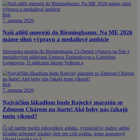
Beh
7. augusta 2026
Naši atléti smerujú do Birminghamu: Na ME 2026
máme silnú výpravu a medailové ambície
Slovensko posiela do Birminghamu 23-člennú výpravu na čele s
medailovými nádejami Emmou Zapletalovou a Gabrielou
Gajanovou, či stálicami Jánom Volkom a
Beh
7. augusta 2026
Najväčším lákadlom bude Rajecký maratón so
Zdenom Chárom na štarte! Aké behy nás čakajú
tento víkend?
Či už patríte medzi milovníkov asfaltu, vyznávačov trailov alebo
hľadáte príjemný lokálny beh pre celú rodinu, tento augustový
víkend ponúka na S