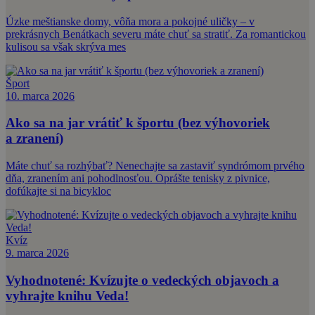
Úzke meštianske domy, vôňa mora a pokojné uličky – v
prekrásnych Benátkach severu máte chuť sa stratiť. Za romantickou
kulisou sa však skrýva mes
Šport
10. marca 2026
Ako sa na jar vrátiť k športu (bez výhovoriek
a zranení)
Máte chuť sa rozhýbať? Nenechajte sa zastaviť syndrómom prvého
dňa, zranením ani pohodlnosťou. Oprášte tenisky z pivnice,
dofúkajte si na bicykloc
Kvíz
9. marca 2026
Vyhodnotené: Kvízujte o vedeckých objavoch a
vyhrajte knihu Veda!