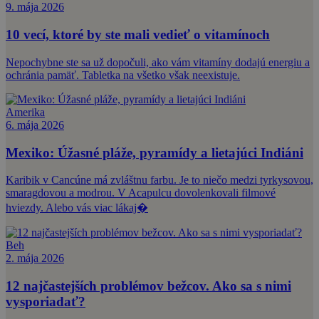
9. mája 2026
10 vecí, ktoré by ste mali vedieť o vitamínoch
Nepochybne ste sa už dopočuli, ako vám vitamíny dodajú energiu a
ochránia pamäť. Tabletka na všetko však neexistuje.
Amerika
6. mája 2026
Mexiko: Úžasné pláže, pyramídy a lietajúci Indiáni
Karibik v Cancúne má zvláštnu farbu. Je to niečo medzi tyrkysovou,
smaragdovou a modrou. V Acapulcu dovolenkovali filmové
hviezdy. Alebo vás viac lákaj�
Beh
2. mája 2026
12 najčastejších problémov bežcov. Ako sa s nimi
vysporiadať?