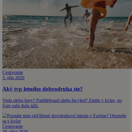
Cestovanie
3. júla 2026
Aký typ letného dobrodruha ste?
Voda alebo hory? Paddleboard alebo bicykel? Zistite v kvíze, po
čom vaša duša túži.
Cestovanie
30. júna 2026