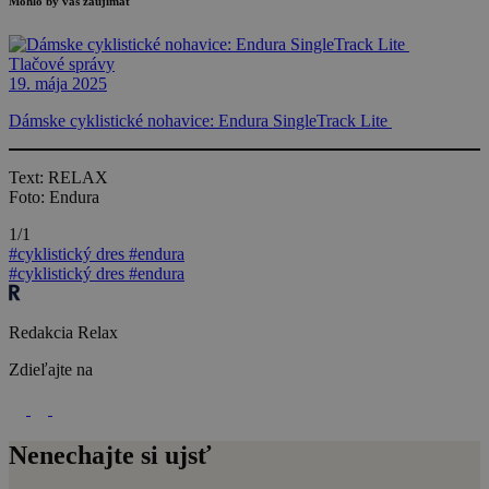
Mohlo by vás zaujímať
Tlačové správy
19. mája 2025
Dámske cyklistické nohavice: Endura SingleTrack Lite
Text: RELAX
Foto: Endura
1/1
#cyklistický dres
#endura
#cyklistický dres
#endura
Redakcia Relax
Zdieľajte na
Nenechajte si ujsť