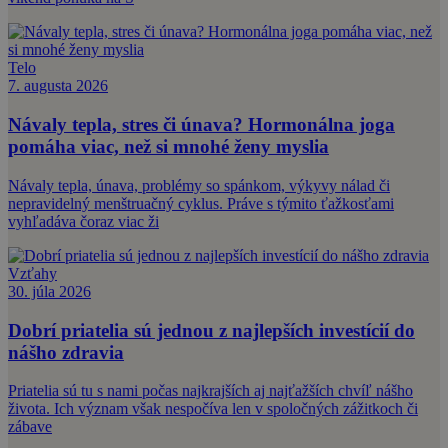
Telo
7. augusta 2026
Návaly tepla, stres či únava? Hormonálna joga
pomáha viac, než si mnohé ženy myslia
Návaly tepla, únava, problémy so spánkom, výkyvy nálad či
nepravidelný menštruačný cyklus. Práve s týmito ťažkosťami
vyhľadáva čoraz viac ži
Vzťahy
30. júla 2026
Dobrí priatelia sú jednou z najlepších investícií do
nášho zdravia
Priatelia sú tu s nami počas najkrajších aj najťažších chvíľ nášho
života. Ich význam však nespočíva len v spoločných zážitkoch či
zábave