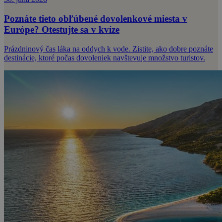
Poznáte tieto obľúbené dovolenkové miesta v
Európe? Otestujte sa v kvíze
Prázdninový čas láka na oddych k vode. Zistite, ako dobre poznáte
destinácie, ktoré počas dovoleniek navštevuje množstvo turistov.