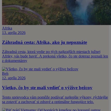
Afrika
13. apríla 2026
Záhradná cesta: Afrika, ako ju nepoznáte
Záhradná cesta, ktorá vedie po tých najkrajších miestach južnej
Afriky, vás bude baviť. A prekoná všetko, čo ste doteraz poznali len
z dokumentárny
Beh
12. apríla 2026
Všetko, čo by ste mali vedieť o výžive bežcov
Tento sprievodca vám pomôže podávať najlepšie výkony, rýchlejšie
sa zotaviť a zachovať si zdravé a optimálne fungujúce telo.