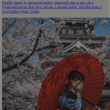
Keďže marec je mesiacom knihy, pripravili sme si pre vás s
Vydavateľstvom Ikar štyri súťaže o skvelé knihy. Súťažte teraz o
prvú knihu Veda: Uniká