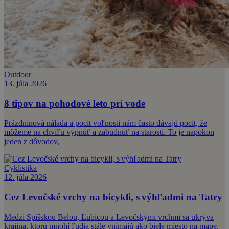
Outdoor
13. júla 2026
8 tipov na pohodové leto pri vode
Prázdninová nálada a pocit voľnosti nám často dávajú pocit, že
môžeme na chvíľu vypnúť a zabudnúť na starosti. To je napokon
jeden z dôvodov,
Cyklistika
12. júla 2026
Cez Levočské vrchy na bicykli, s výhľadmi na Tatry
Medzi Spišskou Belou, Ľubicou a Levočskými vrchmi sa ukrýva
krajina, ktorú mnohí ľudia stále vnímajú ako biele miesto na mape.