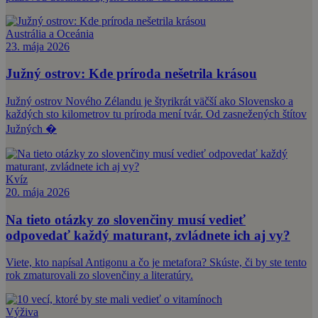
Austrália a Oceánia
23. mája 2026
Južný ostrov: Kde príroda nešetrila krásou
Južný ostrov Nového Zélandu je štyrikrát väčší ako Slovensko a
každých sto kilometrov tu príroda mení tvár. Od zasnežených štítov
Južných �
Kvíz
20. mája 2026
Na tieto otázky zo slovenčiny musí vedieť
odpovedať každý maturant, zvládnete ich aj vy?
Viete, kto napísal Antigonu a čo je metafora? Skúste, či by ste tento
rok zmaturovali zo slovenčiny a literatúry.
Výživa