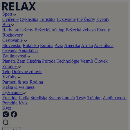
Šport
Cvičenie
Cyklistika
Turistika
Lyžovanie
Iné športy
Eventy
Beh
Rady pre bežcov
Bežecký tréning
Bežecká výbava
Eventy
Rozhovory
Cestovanie
Slovensko
Rakúsko
Európa
Ázia
Amerika
Afrika
Austrália a
Oceánia
Antarktída
Zaujímavosti
Planéta Zem
História
Príroda
Technológie
Vesmír
Človek
Zdravie
Telo
Duševné zdravie
Vzťahy
Partneri & sex
Rodina
Krása & wellness
Lyžovanie
Freeride
Ľudia
Strediská
Svetový pohár
Testy
Tréning
Zaujímavosti
Poradňa
Kvíz
Kvíz