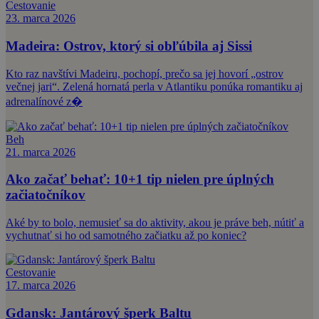
Cestovanie
23. marca 2026
Madeira: Ostrov, ktorý si obľúbila aj Sissi
Kto raz navštívi Madeiru, pochopí, prečo sa jej hovorí „ostrov
večnej jari“. Zelená hornatá perla v Atlantiku ponúka romantiku aj
adrenalínové z�
Beh
21. marca 2026
Ako začať behať: 10+1 tip nielen pre úplných
začiatočníkov
Aké by to bolo, nemusieť sa do aktivity, akou je práve beh, nútiť a
vychutnať si ho od samotného začiatku až po koniec?
Cestovanie
17. marca 2026
Gdansk: Jantárový šperk Baltu