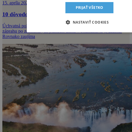
15. apríla 2026
PRIJAŤ VŠETKO
10 dôvodov, prečo ísť v lete do Škandinávie
NASTAVIŤ COOKIES
Úchvatná polárna žiara, magické ľadové fjordy alebo jazda v sobom
záprahu po zamrznutých pláňach. Zima v Škandinávii je úžasná.
Rovnako zaujíma