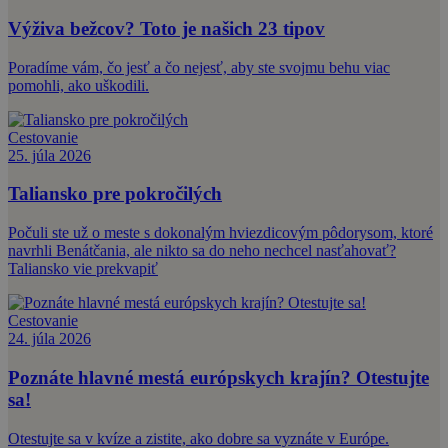
Výživa bežcov? Toto je našich 23 tipov
Poradíme vám, čo jesť a čo nejesť, aby ste svojmu behu viac
pomohli, ako uškodili.
Cestovanie
25. júla 2026
Taliansko pre pokročilých
Počuli ste už o meste s dokonalým hviezdicovým pôdorysom, ktoré
navrhli Benátčania, ale nikto sa do neho nechcel nasťahovať?
Taliansko vie prekvapiť
Cestovanie
24. júla 2026
Poznáte hlavné mestá európskych krajín? Otestujte
sa!
Otestujte sa v kvíze a zistite, ako dobre sa vyznáte v Európe.