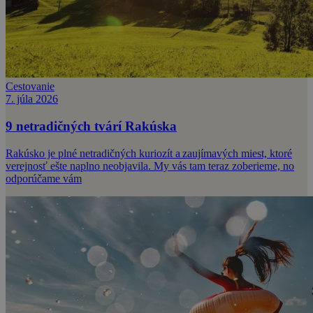
Cestovanie
7. júla 2026
9 netradičných tvárí Rakúska
Rakúsko je plné netradičných kuriozít a zaujímavých miest, ktoré
verejnosť ešte naplno neobjavila. My vás tam teraz zoberieme, no
odporúčame vám