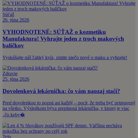
Súťaž
26. júna 2026
VYHODNOTENÉ: SÚŤAŽ o kozmetiku
Manufaktura! Vyhrajte jeden z troch makových
balíčkov
Vyskúšajte náš ľahký kvíz, zistite niečo nové o maku a vyhrajte!
Zdravie
25. júna 2026
Dovolenková lekárnička: čo vám naozaj stačí?
Pred dovolenkou to pozná asi každý – pocit, že treba byť pripravený
na všetko. Výsledkom býva preplnená lekárnička, v ktorej je viac
„čo keby�
Telo