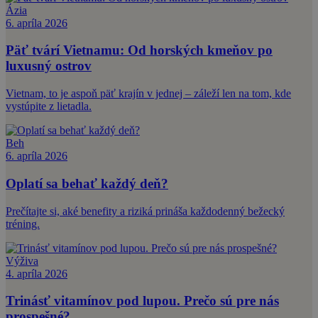
Ázia
6. apríla 2026
Päť tvárí Vietnamu: Od horských kmeňov po
luxusný ostrov
Vietnam, to je aspoň päť krajín v jednej – záleží len na tom, kde
vystúpite z lietadla.
Beh
6. apríla 2026
Oplatí sa behať každý deň?
Prečítajte si, aké benefity a riziká prináša každodenný bežecký
tréning.
Výživa
4. apríla 2026
Trinásť vitamínov pod lupou. Prečo sú pre nás
prospešné?