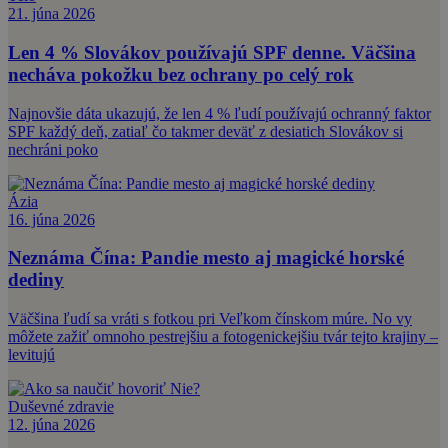
21. júna 2026
Len 4 % Slovákov používajú SPF denne. Väčšina
necháva pokožku bez ochrany po celý rok
Najnovšie dáta ukazujú, že len 4 % ľudí používajú ochranný faktor
SPF každý deň, zatiaľ čo takmer deväť z desiatich Slovákov si
nechráni poko
Ázia
16. júna 2026
Neznáma Čína: Pandie mesto aj magické horské
dediny
Väčšina ľudí sa vráti s fotkou pri Veľkom čínskom múre. No vy
môžete zažiť omnoho pestrejšiu a fotogenickejšiu tvár tejto krajiny –
levitujú
Duševné zdravie
12. júna 2026