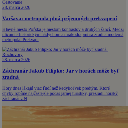
Cestovanie
28. marca 2026
Varšava: metropola plná príjemných prekvapení
Hlavné mesto Poľska je mestom kontrastov a druhých šancí. Medzi
ulicami s historickým nádychom a mrakodrapmi sa zrodila moderná
metropola. Prekvapí
Rozhovory
28. marca 2026
Záchranár Jakub Filipko: Jar v horách môže byť
zradná
Hory dnes lákajú viac ľudí než kedykoľvek predtým. Ktoré
chyby robíme najčastejšie počas jarnej turistiky, prezradil horský
záchranár z N