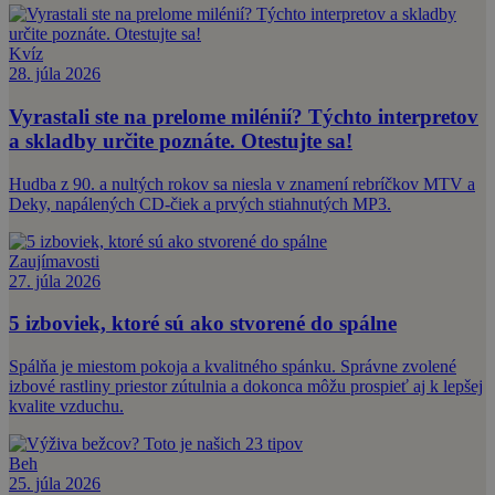
Kvíz
28. júla 2026
Vyrastali ste na prelome milénií? Týchto interpretov
a skladby určite poznáte. Otestujte sa!
Hudba z 90. a nultých rokov sa niesla v znamení rebríčkov MTV a
Deky, napálených CD-čiek a prvých stiahnutých MP3.
Zaujímavosti
27. júla 2026
5 izboviek, ktoré sú ako stvorené do spálne
Spálňa je miestom pokoja a kvalitného spánku. Správne zvolené
izbové rastliny priestor zútulnia a dokonca môžu prospieť aj k lepšej
kvalite vzduchu.
Beh
25. júla 2026