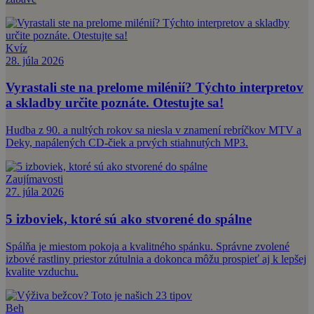
Kvíz
28. júla 2026
Vyrastali ste na prelome milénií? Týchto interpretov
a skladby určite poznáte. Otestujte sa!
Hudba z 90. a nultých rokov sa niesla v znamení rebríčkov MTV a
Deky, napálených CD-čiek a prvých stiahnutých MP3.
Zaujímavosti
27. júla 2026
5 izboviek, ktoré sú ako stvorené do spálne
Spálňa je miestom pokoja a kvalitného spánku. Správne zvolené
izbové rastliny priestor zútulnia a dokonca môžu prospieť aj k lepšej
kvalite vzduchu.
Beh