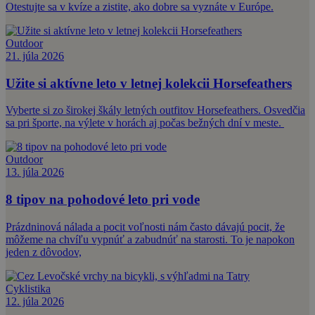
Otestujte sa v kvíze a zistite, ako dobre sa vyznáte v Európe.
Outdoor
21. júla 2026
Užite si aktívne leto v letnej kolekcii Horsefeathers
Vyberte si zo širokej škály letných outfitov Horsefeathers. Osvedčia
sa pri športe, na výlete v horách aj počas bežných dní v meste.
Outdoor
13. júla 2026
8 tipov na pohodové leto pri vode
Prázdninová nálada a pocit voľnosti nám často dávajú pocit, že
môžeme na chvíľu vypnúť a zabudnúť na starosti. To je napokon
jeden z dôvodov,
Cyklistika
12. júla 2026