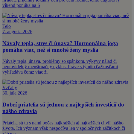
víkend ponúka na S
Telo
7. augusta 2026
Návaly tepla, stres či únava? Hormonálna joga
pomáha viac, než si mnohé ženy myslia
Návaly tepla, únava, problémy so spánkom, výkyvy nálad či
nepravidelný menštruačný cyklus. Práve s týmito ťažkosťami
vyhľadáva čoraz viac ži
Vzťahy
30. júla 2026
Dobrí priatelia sú jednou z najlepších investícií do
nášho zdravia
Priatelia sú tu s nami počas najkrajších aj najťažších chvíľ nášho
života. Ich význam však nespočíva len v spoločných zážitkoch či
zábave