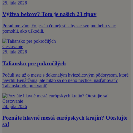
25. júla 2026
Výživa bežcov? Toto je našich 23 tipov
Poradíme vám, čo jesť a čo nejesť, aby ste svojmu behu viac
pomohli, ako uškodili.
Cestovanie
25. júla 2026
Taliansko pre pokročilých
Počuli ste už o meste s dokonalým hviezdicovým pôdorysom, ktoré
navrhli Benátčania, ale nikto sa do neho nechcel nasťahovať?
Taliansko vie prekvapiť
Cestovanie
24. júla 2026
Poznáte hlavné mestá európskych krajín? Otestujte
sa!