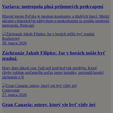
Varšava: metropola plná príjemných prekvapení
Hlavné mesto Poľska je mestom kontrastov a druhých šancí. Medzi
ulicami s historickým nádychom a mrakodrapmi sa zrodila moderná
metropola. Prekvapí
Rozhovory
28. marca 2026
Záchranár Jakub Filipko: Jar v horách môže byť
zradná
Hory dnes lákajú viac ľudí než kedykoľvek predtým. Ktoré
chyby robíme najčastejšie počas jarnej turistiky, prezradil horský
záchranár z N
Cestovanie
27. marca 2026
Gran Canaria: ostrov, ktorý vie byť vždy iný