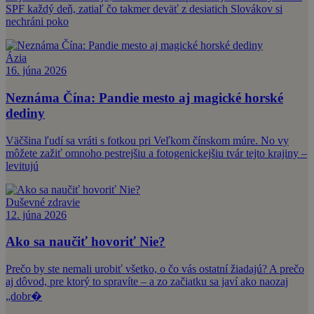
SPF každý deň, zatiaľ čo takmer deväť z desiatich Slovákov si
nechráni poko
Ázia
16. júna 2026
Neznáma Čína: Pandie mesto aj magické horské
dediny
Väčšina ľudí sa vráti s fotkou pri Veľkom čínskom múre. No vy
môžete zažiť omnoho pestrejšiu a fotogenickejšiu tvár tejto krajiny –
levitujú
Duševné zdravie
12. júna 2026
Ako sa naučiť hovoriť Nie?
Prečo by ste nemali urobiť všetko, o čo vás ostatní žiadajú? A prečo
aj dôvod, pre ktorý to spravíte – a zo začiatku sa javí ako naozaj
„dobr�