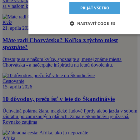
Viete však, kto je ich autorom alebo prečo boli vyslovené? Otestujte
sa v našom kvíz
PRIJAŤ VŠETKO
Kvíz
NASTAVIŤ COOKIES
21. apríla 2026
Máte radi Chorvátsko? Koľko z týchto miest
spoznáte?
Otestujte sa v našom kvíze, spoznajte aj menej známe miesta
Chorvátska - a načerpajte inšpiráciu na letnú dovolenku.
Cestovanie
15. apríla 2026
10 dôvodov, prečo ísť v lete do Škandinávie
Úchvatná polárna žiara, magické ľadové fjordy alebo jazda v sobom
záprahu po zamrznutých pláňach. Zima v Škandinávii je úžasná.
Rovnako zaujíma
Afrika