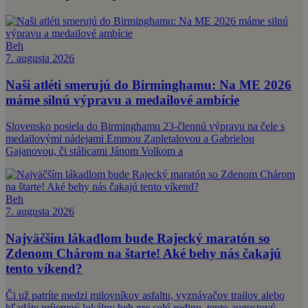
Beh
7. augusta 2026
Naši atléti smerujú do Birminghamu: Na ME 2026
máme silnú výpravu a medailové ambície
Slovensko posiela do Birminghamu 23-člennú výpravu na čele s
medailovými nádejami Emmou Zapletalovou a Gabrielou
Gajanovou, či stálicami Jánom Volkom a
Beh
7. augusta 2026
Najväčším lákadlom bude Rajecký maratón so
Zdenom Chárom na štarte! Aké behy nás čakajú
tento víkend?
Či už patríte medzi milovníkov asfaltu, vyznávačov trailov alebo
hľadáte príjemný lokálny beh pre celú rodinu, tento augustový