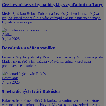
Cez Levočské vrchy na bicykli, s výhľadmi na Tatry
Medzi Spišskou Belou, Ľubicou a Levočskými vrchmi sa ukrýva
krajina, ktorú mnohí ľudia stále vnímajú ako biele miesto na mape.
Bývalý vojenský pri
Afrika
9. júla 2026
Dovolenka s vôňou vanilky
Luxusné Seychely, divoký Réunion, civilizovaný Maurícius a pestrý
Madagaskar. Spája ich vzácna voňavá korenina, ktorej cena
prekonáva cenu striebra.
Cestovanie
7. júla 2026
9 netradičných tvárí Rakúska
Rakúsko je plné netradičných kuriozít a zaujímavých miest, ktoré
verejnosť ešte naplno neobjavila. My vás tam teraz zoberieme, no