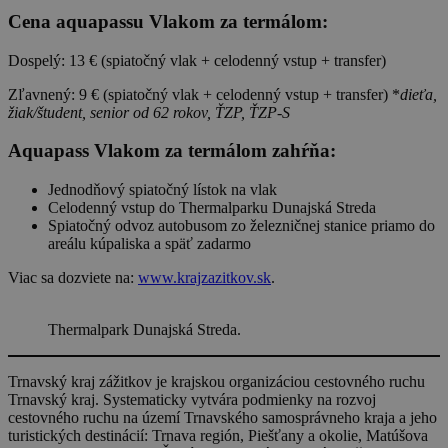
Cena aquapassu Vlakom za termálom:
Dospelý: 13 € (spiatočný vlak + celodenný vstup + transfer)
Zľavnený: 9 € (spiatočný vlak + celodenný vstup + transfer) *
dieťa,
žiak/študent, senior od 62 rokov, ŤZP, ŤZP-S
Aquapass Vlakom za termálom zahŕňa:
Jednodňový spiatočný lístok na vlak
Celodenný vstup do Thermalparku Dunajská Streda
Spiatočný odvoz autobusom zo železničnej stanice priamo do
areálu kúpaliska a späť zadarmo
Viac sa dozviete na:
www.krajzazitkov.sk
.
Thermalpark Dunajská Streda.
Trnavský kraj zážitkov je krajskou organizáciou cestovného ruchu
Trnavský kraj. Systematicky vytvára podmienky na rozvoj
cestovného ruchu na území Trnavského samosprávneho kraja a jeho
turistických destinácií: Trnava región, Piešťany a okolie, Matúšova