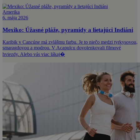
Amerika
6. mája 2026
Mexiko: Úžasné pláže, pyramídy a lietajúci Indiáni
Karibik v Cancúne má zvláštnu farbu. Je to niečo medzi tyrkysovou,
smaragdovou a modrou. V Acapulcu dovolenkovali filmové
hviezdy. Alebo vás viac lákaj�