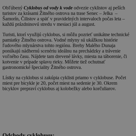
Obľúbený
Cyklobus od vody k vode
odvezie cyklistov aj peších
turistov za krásami Žitného ostrova na trase Senec – Jelka –
Šamorín, Čilistov a späť v pravidelných intervaloch počas leta –
každú prázdninovú stredu v mesiaci júl a august.
Turisti, ktorí využijú cyklobus, si môžu pozrieť unikátne technické
pamiatky Žitného ostrova. Vodné mlyny sú ukážkou histórie
ľudového mlynárstva tohto regiónu. Brehy Malého Dunaja
ponúkajú nádhernú scenériu ideálnu na prechádzky a trávenie
voľného času. Nájdete tam drevené lávky, miesta na táborenie, či
kotvenie v prípade splavu rieky. Môžete tiež ochutnať
gastronomické špeciality Žitného ostrova.
Lístky na cyklobus si zakúpia cyklisti priamo v cyklobuse. Počet
miest pre bicykle je 20, počet miest na sedenie je 30. Okrem
bicyklov prepraví cyklobus aj kolobežky alebo korčuliarov.
Odchody cyklobusu: