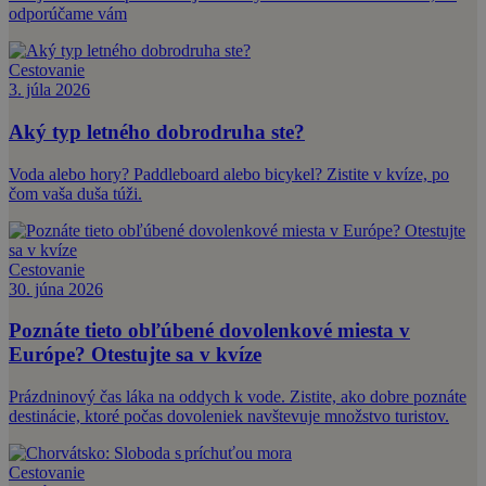
odporúčame vám
Cestovanie
3. júla 2026
Aký typ letného dobrodruha ste?
Voda alebo hory? Paddleboard alebo bicykel? Zistite v kvíze, po
čom vaša duša túži.
Cestovanie
30. júna 2026
Poznáte tieto obľúbené dovolenkové miesta v
Európe? Otestujte sa v kvíze
Prázdninový čas láka na oddych k vode. Zistite, ako dobre poznáte
destinácie, ktoré počas dovoleniek navštevuje množstvo turistov.
Cestovanie