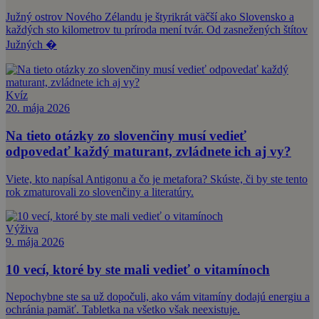
Južný ostrov Nového Zélandu je štyrikrát väčší ako Slovensko a
každých sto kilometrov tu príroda mení tvár. Od zasnežených štítov
Južných �
Kvíz
20. mája 2026
Na tieto otázky zo slovenčiny musí vedieť
odpovedať každý maturant, zvládnete ich aj vy?
Viete, kto napísal Antigonu a čo je metafora? Skúste, či by ste tento
rok zmaturovali zo slovenčiny a literatúry.
Výživa
9. mája 2026
10 vecí, ktoré by ste mali vedieť o vitamínoch
Nepochybne ste sa už dopočuli, ako vám vitamíny dodajú energiu a
ochránia pamäť. Tabletka na všetko však neexistuje.