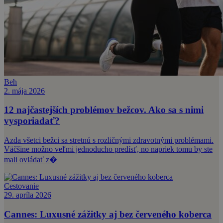
Beh
2. mája 2026
12 najčastejších problémov bežcov. Ako sa s nimi
vysporiadať?
Azda všetci bežci sa stretnú s rozličnými zdravotnými problémami.
Väčšine možno veľmi jednoducho predísť, no napriek tomu by ste
mali ovládať z�
Cestovanie
29. apríla 2026
Cannes: Luxusné zážitky aj bez červeného koberca