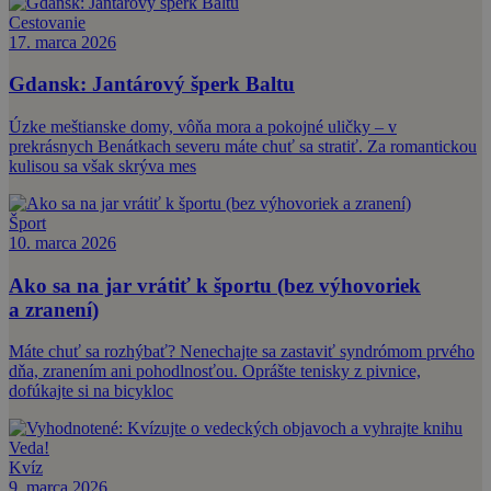
Cestovanie
17. marca 2026
Gdansk: Jantárový šperk Baltu
Úzke meštianske domy, vôňa mora a pokojné uličky – v
prekrásnych Benátkach severu máte chuť sa stratiť. Za romantickou
kulisou sa však skrýva mes
Šport
10. marca 2026
Ako sa na jar vrátiť k športu (bez výhovoriek
a zranení)
Máte chuť sa rozhýbať? Nenechajte sa zastaviť syndrómom prvého
dňa, zranením ani pohodlnosťou. Oprášte tenisky z pivnice,
dofúkajte si na bicykloc
Kvíz
9. marca 2026