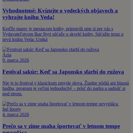
Vyhodnotené: Kvízujte o vedeckých objavoch a
vyhrajte knihu Veda!
Keďže marec je mesiacom knihy, pripravili sme si pre vás s
Vydavateľstvom Ikar štyri súťaže o skvelé knihy. Súťažte teraz o
prvú knihu Veda: Uniká
Ázia
9. marca 2026
Festival sakúr: Keď sa Japonsko sfarbí do ružova
Nie je to festival v klasickom zmysle slova. Žiadne pódiá ani hlasná
hudba, program je veľmi jednoduchý – prísť do parku a sadnúť si
pod strom.
Iné športy
4. marca 2026
Prečo sa v zime snaha športovať v letnom tempe
nevypláca