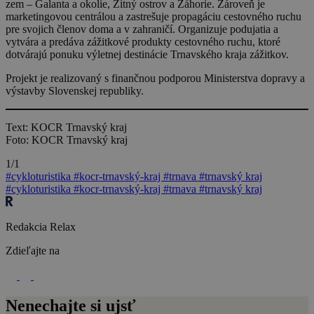
zem – Galanta a okolie, Žitný ostrov a Záhorie. Zároveň je
marketingovou centrálou a zastrešuje propagáciu cestovného ruchu
pre svojich členov doma a v zahraničí. Organizuje podujatia a
vytvára a predáva zážitkové produkty cestovného ruchu, ktoré
dotvárajú ponuku výletnej destinácie Trnavského kraja zážitkov.
Projekt je realizovaný s finančnou podporou Ministerstva dopravy a
výstavby Slovenskej republiky.
Text: KOCR Trnavský kraj
Foto:
KOCR Trnavský kraj
1/1
#cykloturistika
#kocr-trnavský-kraj
#trnava
#trnavský kraj
#cykloturistika
#kocr-trnavský-kraj
#trnava
#trnavský kraj
Redakcia Relax
Zdieľajte na
Nenechajte si ujsť