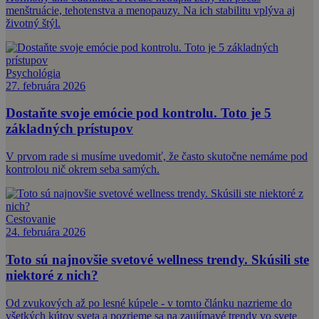
menštruácie, tehotenstva a menopauzy. Na ich stabilitu vplýva aj
životný štýl.
Psychológia
27. februára 2026
Dostaňte svoje emócie pod kontrolu. Toto je 5
základných prístupov
V prvom rade si musíme uvedomiť, že často skutočne nemáme pod
kontrolou nič okrem seba samých.
Cestovanie
24. februára 2026
Toto sú najnovšie svetové wellness trendy. Skúsili ste
niektoré z nich?
Od zvukových až po lesné kúpele - v tomto článku nazrieme do
všetkých kútov sveta a pozrieme sa na zaujímavé trendy vo svete