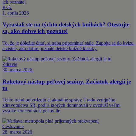
Kvíz
1. apríla 2026
Vyrastali ste na týchto detských knihách? Otestujte
sa, ako dobre ich poznáte!
To, že je dôležité čítať, si treba pripomínať stále. Zapojte sa do kvízu
a zistite, ako dobre poznáte detské knižné klasiky.
Zdravie
30. marca 2026
Raketový nástup peľovej sezóny. Začiatok alergií je
tu
Tento trend potvrdzujú aj aktuálne správy Úradu verejného
zdravotníctva SR, podľa ktorých dominovali v ovzduší veľmi
vysoké koncentrácie peľov lie
Cestovanie
28. marca 2026