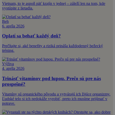
Vietnam, to je aspoň päť krajín v jednej – záleží len na tom, kde
vystúpite z lietadla.
Beh
6. apríla 2026
Oplatí sa behať každý deň?
Prečítajte si, aké benefity a riziká prináša každodenný bežecký
tréning.
Výživa
4. apríla 2026
Trinásť vitamínov pod lupou. Prečo sú pre nás
prospešné?
Vitamíny sú organického pôvodu a vytvárajú ich žijúce organizmy.
Ľudské telo si ich nedokáže vyrobiť, preto ich musíme prijímať v
potrave.