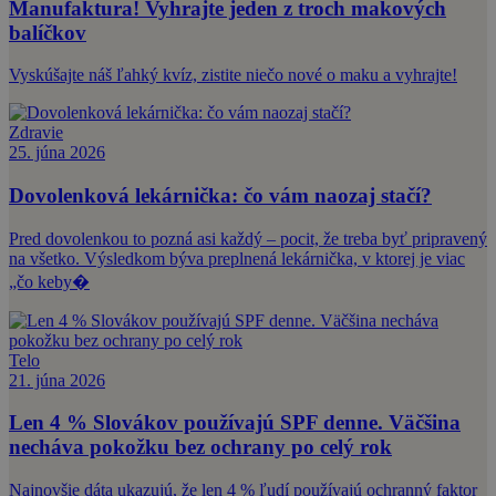
Manufaktura! Vyhrajte jeden z troch makových
balíčkov
Vyskúšajte náš ľahký kvíz, zistite niečo nové o maku a vyhrajte!
Zdravie
25. júna 2026
Dovolenková lekárnička: čo vám naozaj stačí?
Pred dovolenkou to pozná asi každý – pocit, že treba byť pripravený
na všetko. Výsledkom býva preplnená lekárnička, v ktorej je viac
„čo keby�
Telo
21. júna 2026
Len 4 % Slovákov používajú SPF denne. Väčšina
necháva pokožku bez ochrany po celý rok
Najnovšie dáta ukazujú, že len 4 % ľudí používajú ochranný faktor