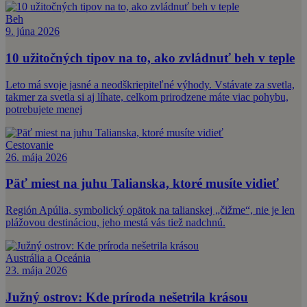
Beh
9. júna 2026
10 užitočných tipov na to, ako zvládnuť beh v teple
Leto má svoje jasné a neodškriepiteľné výhody. Vstávate za svetla,
takmer za svetla si aj líhate, celkom prirodzene máte viac pohybu,
potrebujete menej
Cestovanie
26. mája 2026
Päť miest na juhu Talianska, ktoré musíte vidieť
Región Apúlia, symbolický opätok na talianskej „čižme“, nie je len
plážovou destináciou, jeho mestá vás tiež nadchnú.
Austrália a Oceánia
23. mája 2026
Južný ostrov: Kde príroda nešetrila krásou