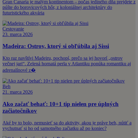
Gran Canaria je malým kontinentom – počas jediného dňa prejdete z
púšte do borovicových hôr, z koloniálnej architektúry do
futuristického akvária
Cestovanie
23. marca 2026
Madeira: Ostrov, ktorý si obľúbila aj Sissi
Kto raz navštívi Madeiru, pochopí, prečo sa jej hovorí „ostrov
večnej jari“. Zelená hornatá perla v Atlantiku ponúka romantiku aj
adrenalínové z�
Beh
21. marca 2026
Ako začať behať: 10+1 tip nielen pre úplných
začiatočníkov
Aké by to bolo, nemusieť sa do aktivity, akou je práve beh, nútiť a
vychutnať si ho od samotného začiatku až po koniec?