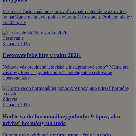
V zime sa často snažíme športovať rovnako intenzívne ako v lete,
no narážame na únavu, pokles výkonu či frustráciu. Problém nie je v
kondícii, ale
Cestovanie
3. marca 2026
Cestovateľské hity v roku 2026
Nebavia vás preplnené letoviská a instagramové spoty? Máme pre
vás nový trend – „quietcations“ – inteligentné cestovanie
a personalizov
Zdravie
1. marca 2026
Hoďte sa do hormonálnej pohody: 9 tipov, ako
udržať hormóny na uzde
Hormóny ako odtrhnuté z reťaze netrápia ženy len počas