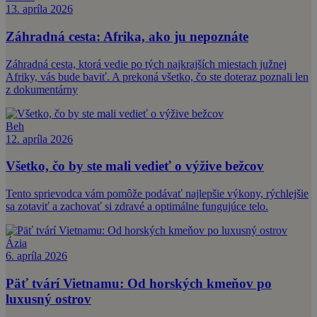
13. apríla 2026
Záhradná cesta: Afrika, ako ju nepoznáte
Záhradná cesta, ktorá vedie po tých najkrajších miestach južnej
Afriky, vás bude baviť. A prekoná všetko, čo ste doteraz poznali len
z dokumentárny
Beh
12. apríla 2026
Všetko, čo by ste mali vedieť o výžive bežcov
Tento sprievodca vám pomôže podávať najlepšie výkony, rýchlejšie
sa zotaviť a zachovať si zdravé a optimálne fungujúce telo.
Ázia
6. apríla 2026
Päť tvárí Vietnamu: Od horských kmeňov po
luxusný ostrov