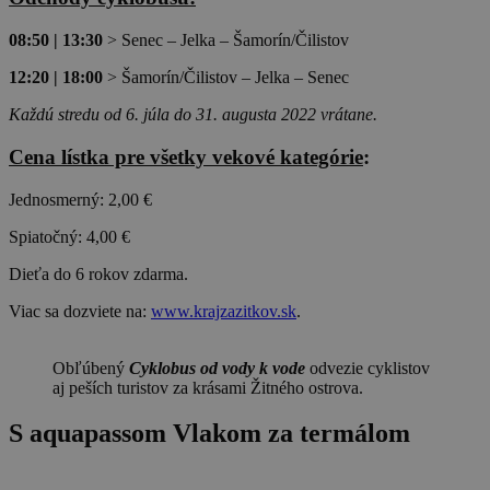
08:50 | 13:30
> Senec – Jelka – Šamorín/Čilistov
12:20 | 18:00
> Šamorín/Čilistov – Jelka – Senec
Každú stredu od 6. júla do 31. augusta 2022 vrátane.
Cena lístka pre všetky vekové kategórie
:
Jednosmerný: 2,00 €
Spiatočný: 4,00 €
Dieťa do 6 rokov zdarma.
Viac sa dozviete na:
www.krajzazitkov.sk
.
Obľúbený
Cyklobus od vody k vode
odvezie cyklistov
aj peších turistov za krásami Žitného ostrova.
S aquapassom Vlakom za termálom