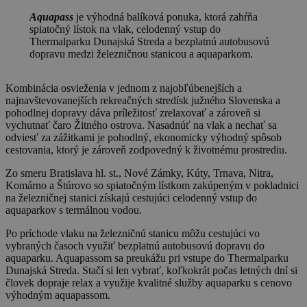
Aquapass
je výhodná balíková ponuka, ktorá zahŕňa
spiatočný lístok na vlak, celodenný vstup do
Thermalparku Dunajská Streda a bezplatnú autobusovú
dopravu medzi železničnou stanicou a aquaparkom.
Kombinácia osvieženia v jednom z najobľúbenejších a
najnavštevovanejších rekreačných stredísk južného Slovenska a
pohodlnej dopravy dáva príležitosť zrelaxovať a zároveň si
vychutnať čaro Žitného ostrova. Nasadnúť na vlak a nechať sa
odviesť za zážitkami je pohodlný, ekonomicky výhodný spôsob
cestovania, ktorý je zároveň zodpovedný k životnému prostrediu.
Zo smeru Bratislava hl. st., Nové Zámky, Kúty, Trnava, Nitra,
Komárno a Štúrovo so spiatočným lístkom zakúpeným v pokladnici
na železničnej stanici získajú cestujúci celodenný vstup do
aquaparkov s termálnou vodou.
Po príchode vlaku na železničnú stanicu môžu cestujúci vo
vybraných časoch využiť bezplatnú autobusovú dopravu do
aquaparku. Aquapassom sa preukážu pri vstupe do Thermalparku
Dunajská Streda. Stačí si len vybrať, koľkokrát počas letných dní si
človek dopraje relax a využije kvalitné služby aquaparku s cenovo
výhodným aquapassom.