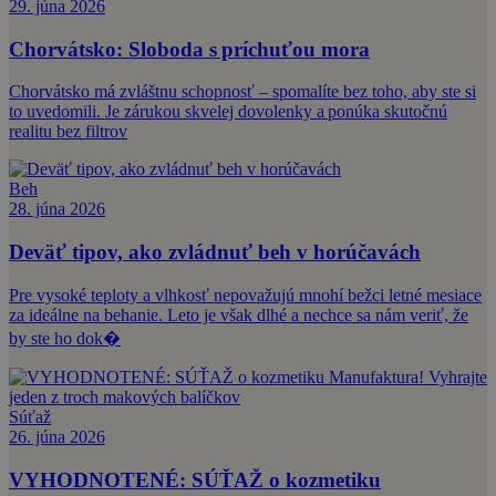
29. júna 2026
Chorvátsko: Sloboda s príchuťou mora
Chorvátsko má zvláštnu schopnosť – spomalíte bez toho, aby ste si
to uvedomili. Je zárukou skvelej dovolenky a ponúka skutočnú
realitu bez filtrov
Beh
28. júna 2026
Deväť tipov, ako zvládnuť beh v horúčavách
Pre vysoké teploty a vlhkosť nepovažujú mnohí bežci letné mesiace
za ideálne na behanie. Leto je však dlhé a nechce sa nám veriť, že
by ste ho dok�
Súťaž
26. júna 2026
VYHODNOTENÉ: SÚŤAŽ o kozmetiku