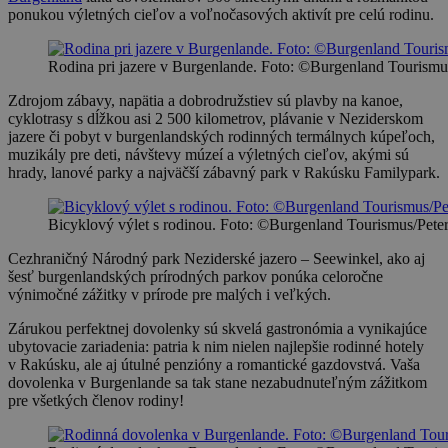
ponukou výletných cieľov a voľnočasových aktivít pre celú rodinu.
Rodina pri jazere v Burgenlande. Foto: ©Burgenland Tourismus
Zdrojom zábavy, napätia a dobrodružstiev sú plavby na kanoe,
cyklotrasy s dĺžkou asi 2 500 kilometrov, plávanie v Neziderskom
jazere či pobyt v burgenlandských rodinných termálnych kúpeľoch,
muzikály pre deti, návštevy múzeí a výletných cieľov, akými sú
hrady, lanové parky a najväčší zábavný park v Rakúsku Familypark.
Bicyklový výlet s rodinou. Foto: ©Burgenland Tourismus/Peter
Cezhraničný Národný park Neziderské jazero – Seewinkel, ako aj
šesť burgenlandských prírodných parkov ponúka celoročne
výnimočné zážitky v prírode pre malých i veľkých.
Zárukou perfektnej dovolenky sú skvelá gastronómia a vynikajúce
ubytovacie zariadenia: patria k nim nielen najlepšie rodinné hotely
v Rakúsku, ale aj útulné penzióny a romantické gazdovstvá. Vaša
dovolenka v Burgenlande sa tak stane nezabudnuteľným zážitkom
pre všetkých členov rodiny!