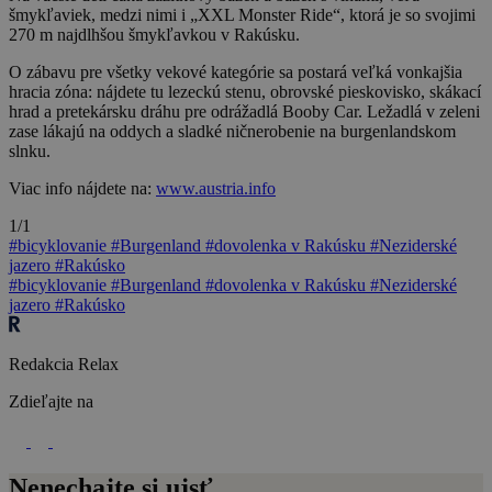
šmykľaviek, medzi nimi i „XXL Monster Ride“, ktorá je so svojimi
270 m najdlhšou šmykľavkou v Rakúsku.
O zábavu pre všetky vekové kategórie sa postará veľká vonkajšia
hracia zóna: nájdete tu lezeckú stenu, obrovské pieskovisko, skákací
hrad a pretekársku dráhu pre odrážadlá Booby Car. Ležadlá v zeleni
zase lákajú na oddych a sladké ničnerobenie na burgenlandskom
slnku.
Viac info nájdete na:
www.austria.info
1/1
#bicyklovanie
#Burgenland
#dovolenka v Rakúsku
#Neziderské
jazero
#Rakúsko
#bicyklovanie
#Burgenland
#dovolenka v Rakúsku
#Neziderské
jazero
#Rakúsko
Redakcia Relax
Zdieľajte na
Nenechajte si ujsť