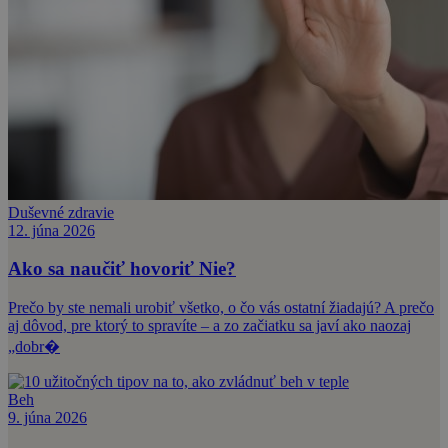
Duševné zdravie
12. júna 2026
Ako sa naučiť hovoriť Nie?
Prečo by ste nemali urobiť všetko, o čo vás ostatní žiadajú? A prečo
aj dôvod, pre ktorý to spravíte – a zo začiatku sa javí ako naozaj
„dobr�
Beh
9. júna 2026