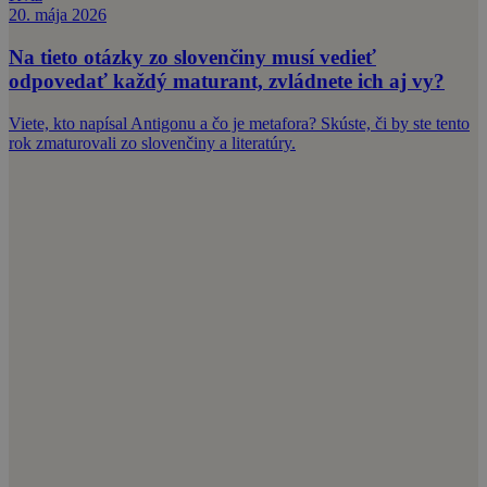
20. mája 2026
Na tieto otázky zo slovenčiny musí vedieť
odpovedať každý maturant, zvládnete ich aj vy?
Viete, kto napísal Antigonu a čo je metafora? Skúste, či by ste tento
rok zmaturovali zo slovenčiny a literatúry.