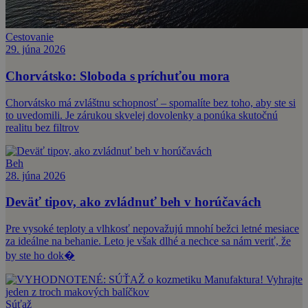
Cestovanie
29. júna 2026
Chorvátsko: Sloboda s príchuťou mora
Chorvátsko má zvláštnu schopnosť – spomalíte bez toho, aby ste si
to uvedomili. Je zárukou skvelej dovolenky a ponúka skutočnú
realitu bez filtrov
Beh
28. júna 2026
Deväť tipov, ako zvládnuť beh v horúčavách
Pre vysoké teploty a vlhkosť nepovažujú mnohí bežci letné mesiace
za ideálne na behanie. Leto je však dlhé a nechce sa nám veriť, že
by ste ho dok�
Súťaž