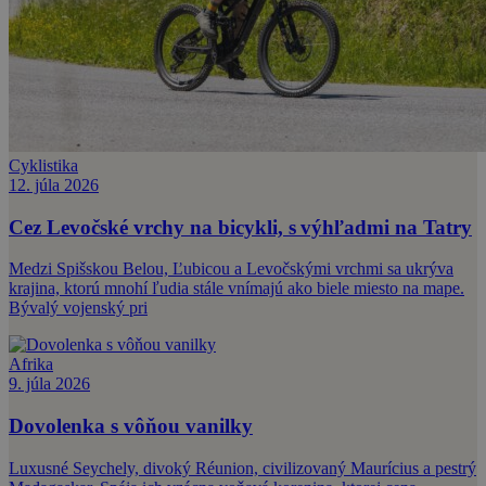
Cyklistika
12. júla 2026
Cez Levočské vrchy na bicykli, s výhľadmi na Tatry
Medzi Spišskou Belou, Ľubicou a Levočskými vrchmi sa ukrýva
krajina, ktorú mnohí ľudia stále vnímajú ako biele miesto na mape.
Bývalý vojenský pri
Afrika
9. júla 2026
Dovolenka s vôňou vanilky
Luxusné Seychely, divoký Réunion, civilizovaný Maurícius a pestrý