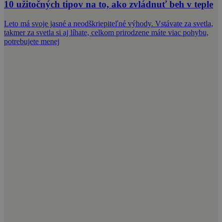
10 užitočných tipov na to, ako zvládnuť beh v teple
Leto má svoje jasné a neodškriepiteľné výhody. Vstávate za svetla,
takmer za svetla si aj líhate, celkom prirodzene máte viac pohybu,
potrebujete menej