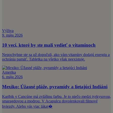
Výživa
9. mája 2026
10 vecí, ktoré by ste mali vedieť o vitamínoch
Nepochybne ste sa už dopočuli, ako vám vitamíny dodajú energiu a
ochránia pamäť. Tabletka na všetko však neexistuje.
Amerika
6. mája 2026
Mexiko: Úžasné pláže, pyramídy a lietajúci Indiáni
Karibik v Cancúne má zvláštnu farbu. Je to niečo medzi tyrkysovou,
smaragdovou a modrou. V Acapulcu dovolenkovali filmové
hviezdy. Alebo vás viac lákaj�