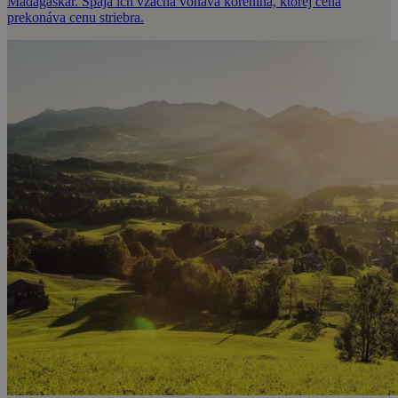
Madagaskar. Spája ich vzácna voňavá korenina, ktorej cena
prekonáva cenu striebra.