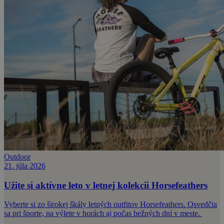
Outdoor
21. júla 2026
Užite si aktívne leto v letnej kolekcii Horsefeathers
Vyberte si zo širokej škály letných outfitov Horsefeathers. Osvedčia
sa pri športe, na výlete v horách aj počas bežných dní v meste.