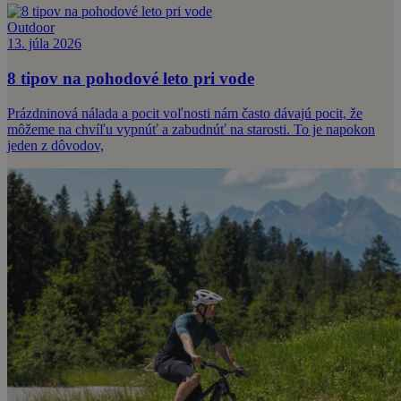
Outdoor
13. júla 2026
8 tipov na pohodové leto pri vode
Prázdninová nálada a pocit voľnosti nám často dávajú pocit, že
môžeme na chvíľu vypnúť a zabudnúť na starosti. To je napokon
jeden z dôvodov,