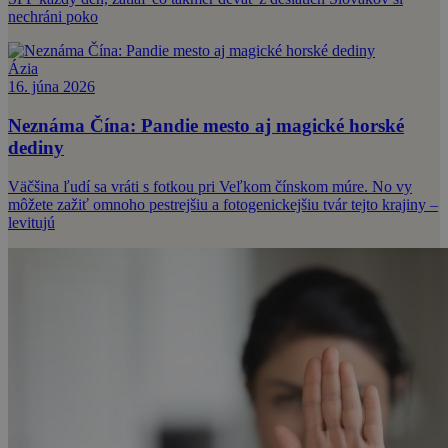
nechráni poko
Ázia
16. júna 2026
Neznáma Čína: Pandie mesto aj magické horské
dediny
Väčšina ľudí sa vráti s fotkou pri Veľkom čínskom múre. No vy
môžete zažiť omnoho pestrejšiu a fotogenickejšiu tvár tejto krajiny –
levitujú