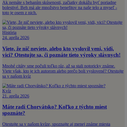
Ak nemáte s behaním skúsenosti, začiatky dokážu byť poriadne
bolestivé. Beh má ale množstvo benefitov na naše telo a myseľ -
toto je osem z nich.
História
24. apríla 2026
Viete, že nič neviete, alebo kto vyslovil veni, vidi,
vici? Otestujte sa, či poznáte tieto výroky slávnych!
Mnohé citáty sme počuli toľko ráz, až sa stali notoricky známe.
Viete však, kto je ich autorom alebo prečo boli vyslovené? Otestujte
sa v našom kvíz
Kvíz
21. apríla 2026
Máte radi Chorvátsko? Koľko z týchto miest
spoznáte?
Otestujte sa v našom kvíze, spoznajte aj menej známe miesta