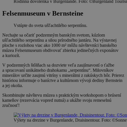
Rodinná dovolenka v Burgenlande. Foto: ©Burgenland Tourism
Felsenmuseum v Bernsteine
Vstúpte do sveta ušľachtilého serpentínu.
Nechajte sa očariť podzemným banským svetom, kúzlom
ušľachtilého serpentínu a silou prírodného jantáru. Na výstavnej
ploche s rozlohou viac ako 1000 m² môžu návštevníci banského
múzea Felsenmuseum obdivovať zbierku jedinečných exponátov
a kuriozít.
V podzemných štôlňach sa dozviete veľa zaujímavostí o ťažbe
a spracovaní unikátneho drahokamu „serpentínu“. Milovníkov
minerálov určite zaujmú vitríny s minerálmi z rakúskych hôr. Prierez
históriou informuje o baníctve a kultúrnom vývoji dediny Bernstein
a jej okolia.
Skombinujte návštevu múzea s praktickým workshopom o brúsení
kameňov (rezervácia vopred nutná) a ukážte svoju remeselnú
zručnosť!
Výlety na drezine v Burgenlande, Draisinentour. Foto: ©Sonne