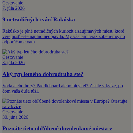
Cestovanie
7. júla 2026
9 netradičných tvárí Rakúska
Rakúsko je plné netradičných kuriozít a zaujímavých miest, ktoré
verejnosť ešte naplno neobjavila. My vás tam teraz zoberieme, no
odporúčame vám
Cestovanie
3. júla 2026
Aký typ letného dobrodruha ste?
Voda alebo hory? Paddleboard alebo bicykel? Zistite v kvíze, po
čom vaša duša túži.
Cestovanie
30. júna 2026
Poznáte tieto obľúbené dovolenkové miesta v