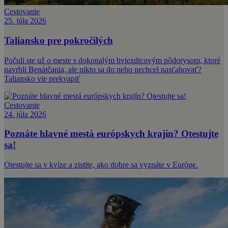
Cestovanie
25. júla 2026
Taliansko pre pokročilých
Počuli ste už o meste s dokonalým hviezdicovým pôdorysom, ktoré
navrhli Benátčania, ale nikto sa do neho nechcel nasťahovať?
Taliansko vie prekvapiť
Cestovanie
24. júla 2026
Poznáte hlavné mestá európskych krajín? Otestujte
sa!
Otestujte sa v kvíze a zistite, ako dobre sa vyznáte v Európe.