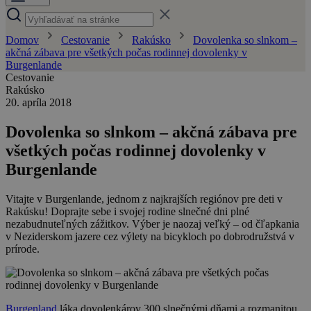
Domov
Cestovanie
Rakúsko
Dovolenka so slnkom –
akčná zábava pre všetkých počas rodinnej dovolenky v
Burgenlande
Cestovanie
Rakúsko
20. apríla 2018
Dovolenka so slnkom – akčná zábava pre
všetkých počas rodinnej dovolenky v
Burgenlande
Vitajte v Burgenlande, jednom z najkrajších regiónov pre deti v
Rakúsku! Doprajte sebe i svojej rodine slnečné dni plné
nezabudnuteľných zážitkov. Výber je naozaj veľký – od čľapkania
v Neziderskom jazere cez výlety na bicykloch po dobrodružstvá v
prírode.
Burgenland
láka dovolenkárov 300 slnečnými dňami a rozmanitou