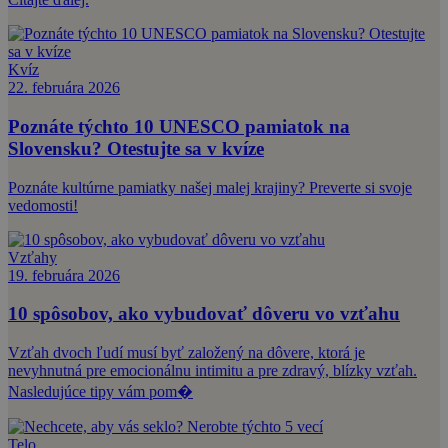
Kvíz
22. februára 2026
Poznáte týchto 10 UNESCO pamiatok na
Slovensku? Otestujte sa v kvíze
Poznáte kultúrne pamiatky našej malej krajiny? Preverte si svoje
vedomosti!
Vzťahy
19. februára 2026
10 spôsobov, ako vybudovať dôveru vo vzťahu
Vzťah dvoch ľudí musí byť založený na dôvere, ktorá je
nevyhnutná pre emocionálnu intimitu a pre zdravý, blízky vzťah.
Nasledujúce tipy vám pom�
Telo