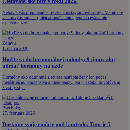
Cestovateľské hity v roku 2026
Nebavia vás preplnené letoviská a instagramové spoty? Máme pre
vás nový trend – „quietcations“ – inteligentné cestovanie
a personalizov
Zdravie
1. marca 2026
Hoďte sa do hormonálnej pohody: 9 tipov, ako
udržať hormóny na uzde
Hormóny ako odtrhnuté z reťaze netrápia ženy len počas
menštruácie, tehotenstva a menopauzy. Na ich stabilitu vplýva aj
životný štýl.
Psychológia
27. februára 2026
Dostaňte svoje emócie pod kontrolu. Toto je 5