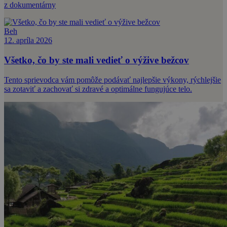
z dokumentárny
Beh
12. apríla 2026
Všetko, čo by ste mali vedieť o výžive bežcov
Tento sprievodca vám pomôže podávať najlepšie výkony, rýchlejšie
sa zotaviť a zachovať si zdravé a optimálne fungujúce telo.