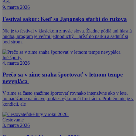
Ázia
9. marca 2026
Festival sakúr: Keď sa Japonsko sfarbí do ružova
Nie je to festival v klasickom zmysle slova. Žiadne pódiá ani hlasná
hudba, program je veľmi jednoduchý – prísť do parku a sadnúť si
pod strom.
Iné športy
4. marca 2026
Prečo sa v zime snaha športovať v letnom tempe
nevypláca
V zime sa často snažíme športovať rovnako intenzívne ako v lete,
no narážame na únavu, pokles výkonu či frustráciu. Problém nie je v
kondícii, ale
Cestovanie
3. marca 2026