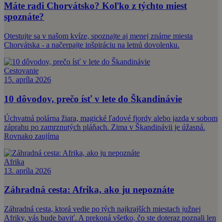
Máte radi Chorvátsko? Koľko z týchto miest
spoznáte?
Otestujte sa v našom kvíze, spoznajte aj menej známe miesta
Chorvátska - a načerpajte inšpiráciu na letnú dovolenku.
Cestovanie
15. apríla 2026
10 dôvodov, prečo ísť v lete do Škandinávie
Úchvatná polárna žiara, magické ľadové fjordy alebo jazda v sobom
záprahu po zamrznutých pláňach. Zima v Škandinávii je úžasná.
Rovnako zaujíma
Afrika
13. apríla 2026
Záhradná cesta: Afrika, ako ju nepoznáte
Záhradná cesta, ktorá vedie po tých najkrajších miestach južnej
Afriky, vás bude baviť. A prekoná všetko, čo ste doteraz poznali len