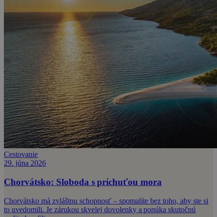
Cestovanie
29. júna 2026
Chorvátsko: Sloboda s príchuťou mora
Chorvátsko má zvláštnu schopnosť – spomalíte bez toho, aby ste si
to uvedomili. Je zárukou skvelej dovolenky a ponúka skutočnú