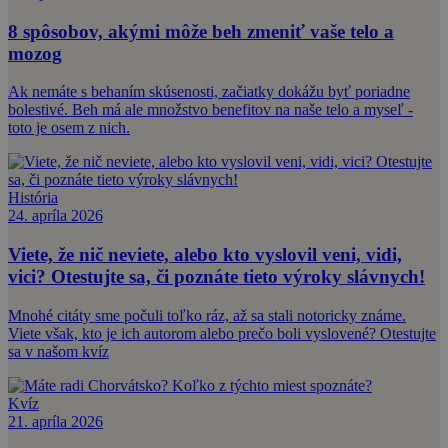
8 spôsobov, akými môže beh zmeniť vaše telo a
mozog
Ak nemáte s behaním skúsenosti, začiatky dokážu byť poriadne
bolestivé. Beh má ale množstvo benefitov na naše telo a myseľ -
toto je osem z nich.
História
24. apríla 2026
Viete, že nič neviete, alebo kto vyslovil veni, vidi,
vici? Otestujte sa, či poznáte tieto výroky slávnych!
Mnohé citáty sme počuli toľko ráz, až sa stali notoricky známe.
Viete však, kto je ich autorom alebo prečo boli vyslovené? Otestujte
sa v našom kvíz
Kvíz
21. apríla 2026