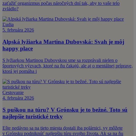
zaťažiť organizmus počas náročných dní tak, aby to vaše telo
zvládlo?
Ľudia
5. februára 2026
Alpská lyžiarka Martina Dubovská: Svah je môj
happy place
S lyžiarkou Martinou Dubovskou sme sa rozprávali nielen o
športových výzvach, ktoré na ňu čakajú, ale aj o mentálnej príprave,
ktorá jej pomáha i
Cestovanie
4. februára 2026
S puškou na túru? V Grónsku je to bežné. Toto sú
najlepšie turistické treky
Ešte nedávno sa na tieto miesta dostali iba polárnici, vy môžete
v Grónsku podniknúť najlepšiu túru svojho života. Ak sa na ňu