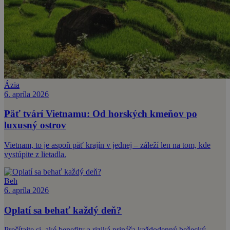
Ázia
6. apríla 2026
Päť tvárí Vietnamu: Od horských kmeňov po
luxusný ostrov
Vietnam, to je aspoň päť krajín v jednej – záleží len na tom, kde
vystúpite z lietadla.
Beh
6. apríla 2026
Oplatí sa behať každý deň?
Prečítajte si, aké benefity a riziká prináša každodenný bežecký