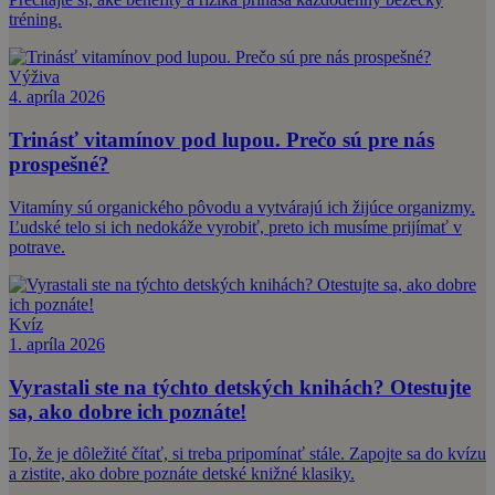
tréning.
Výživa
4. apríla 2026
Trinásť vitamínov pod lupou. Prečo sú pre nás
prospešné?
Vitamíny sú organického pôvodu a vytvárajú ich žijúce organizmy.
Ľudské telo si ich nedokáže vyrobiť, preto ich musíme prijímať v
potrave.
Kvíz
1. apríla 2026
Vyrastali ste na týchto detských knihách? Otestujte
sa, ako dobre ich poznáte!
To, že je dôležité čítať, si treba pripomínať stále. Zapojte sa do kvízu
a zistite, ako dobre poznáte detské knižné klasiky.