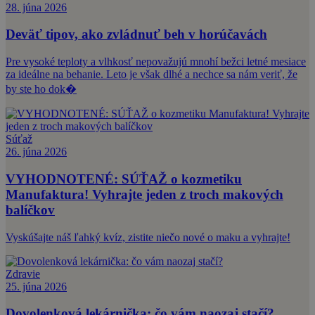
28. júna 2026
Deväť tipov, ako zvládnuť beh v horúčavách
Pre vysoké teploty a vlhkosť nepovažujú mnohí bežci letné mesiace
za ideálne na behanie. Leto je však dlhé a nechce sa nám veriť, že
by ste ho dok�
Súťaž
26. júna 2026
VYHODNOTENÉ: SÚŤAŽ o kozmetiku
Manufaktura! Vyhrajte jeden z troch makových
balíčkov
Vyskúšajte náš ľahký kvíz, zistite niečo nové o maku a vyhrajte!
Zdravie
25. júna 2026
Dovolenková lekárnička: čo vám naozaj stačí?