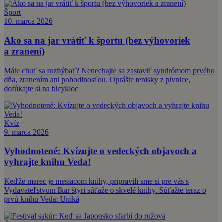
Šport
10. marca 2026
Ako sa na jar vrátiť k športu (bez výhovoriek
a zranení)
Máte chuť sa rozhýbať? Nenechajte sa zastaviť syndrómom prvého
dňa, zranením ani pohodlnosťou. Oprášte tenisky z pivnice,
dofúkajte si na bicykloc
Kvíz
9. marca 2026
Vyhodnotené: Kvízujte o vedeckých objavoch a
vyhrajte knihu Veda!
Keďže marec je mesiacom knihy, pripravili sme si pre vás s
Vydavateľstvom Ikar štyri súťaže o skvelé knihy. Súťažte teraz o
prvú knihu Veda: Uniká