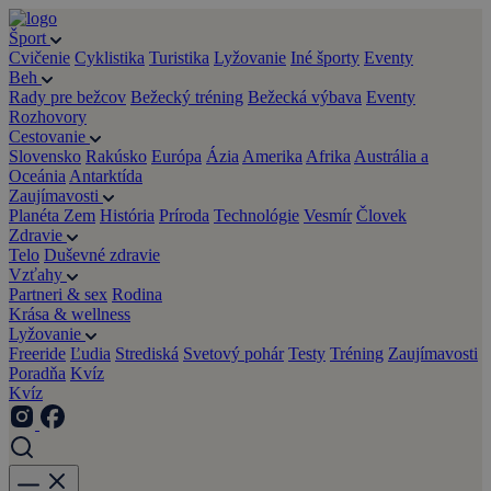
Šport
Cvičenie
Cyklistika
Turistika
Lyžovanie
Iné športy
Eventy
Beh
Rady pre bežcov
Bežecký tréning
Bežecká výbava
Eventy
Rozhovory
Cestovanie
Slovensko
Rakúsko
Európa
Ázia
Amerika
Afrika
Austrália a
Oceánia
Antarktída
Zaujímavosti
Planéta Zem
História
Príroda
Technológie
Vesmír
Človek
Zdravie
Telo
Duševné zdravie
Vzťahy
Partneri & sex
Rodina
Krása & wellness
Lyžovanie
Freeride
Ľudia
Strediská
Svetový pohár
Testy
Tréning
Zaujímavosti
Poradňa
Kvíz
Kvíz