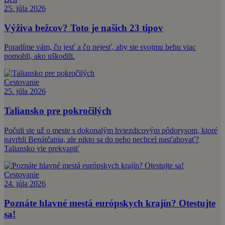
25. júla 2026
Výživa bežcov? Toto je našich 23 tipov
Poradíme vám, čo jesť a čo nejesť, aby ste svojmu behu viac
pomohli, ako uškodili.
Cestovanie
25. júla 2026
Taliansko pre pokročilých
Počuli ste už o meste s dokonalým hviezdicovým pôdorysom, ktoré
navrhli Benátčania, ale nikto sa do neho nechcel nasťahovať?
Taliansko vie prekvapiť
Cestovanie
24. júla 2026
Poznáte hlavné mestá európskych krajín? Otestujte
sa!