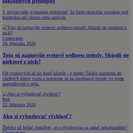
základných prístupov
V prvom rade si musíme uvedomiť, že často skutočne nemáme pod
kontrolou nič okrem seba samých.
Cestovanie
24. februára 2026
Toto sú najnovšie svetové wellness trendy. Skúsili ste
niektoré z nich?
Od zvukových až po lesné kúpele - v tomto článku nazrieme do
všetkých kútov sveta a pozrieme sa na zaujímavé trendy vo svete
starostlivosti o seba.
Beh
22. februára 2026
Ako si vybudovať rýchlosť?
Ďaleko už bežať dokážete, no s rýchlosťou sa zatiaľ nekamarátite?
Čítajte ďalej.