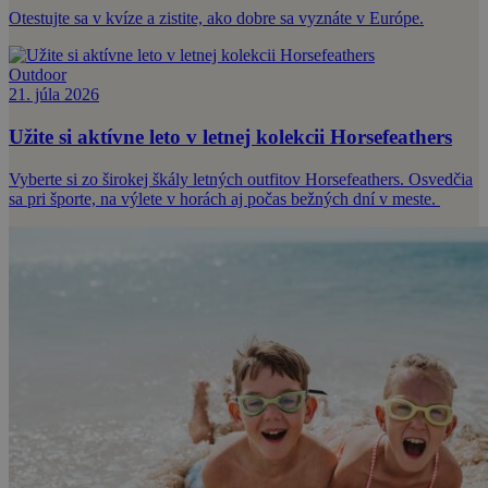
Otestujte sa v kvíze a zistite, ako dobre sa vyznáte v Európe.
Outdoor
21. júla 2026
Užite si aktívne leto v letnej kolekcii Horsefeathers
Vyberte si zo širokej škály letných outfitov Horsefeathers. Osvedčia
sa pri športe, na výlete v horách aj počas bežných dní v meste.