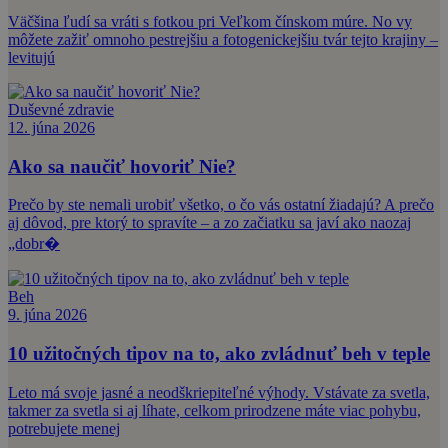
Väčšina ľudí sa vráti s fotkou pri Veľkom čínskom múre. No vy
môžete zažiť omnoho pestrejšiu a fotogenickejšiu tvár tejto krajiny –
levitujú
Duševné zdravie
12. júna 2026
Ako sa naučiť hovoriť Nie?
Prečo by ste nemali urobiť všetko, o čo vás ostatní žiadajú? A prečo
aj dôvod, pre ktorý to spravíte – a zo začiatku sa javí ako naozaj
„dobr�
Beh
9. júna 2026
10 užitočných tipov na to, ako zvládnuť beh v teple
Leto má svoje jasné a neodškriepiteľné výhody. Vstávate za svetla,
takmer za svetla si aj líhate, celkom prirodzene máte viac pohybu,
potrebujete menej