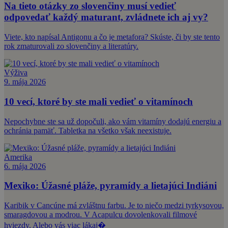
Na tieto otázky zo slovenčiny musí vedieť
odpovedať každý maturant, zvládnete ich aj vy?
Viete, kto napísal Antigonu a čo je metafora? Skúste, či by ste tento
rok zmaturovali zo slovenčiny a literatúry.
Výživa
9. mája 2026
10 vecí, ktoré by ste mali vedieť o vitamínoch
Nepochybne ste sa už dopočuli, ako vám vitamíny dodajú energiu a
ochránia pamäť. Tabletka na všetko však neexistuje.
Amerika
6. mája 2026
Mexiko: Úžasné pláže, pyramídy a lietajúci Indiáni
Karibik v Cancúne má zvláštnu farbu. Je to niečo medzi tyrkysovou,
smaragdovou a modrou. V Acapulcu dovolenkovali filmové
hviezdy. Alebo vás viac lákaj�