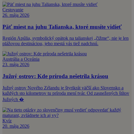
Cestovanie
26. mája 2026
Päť miest na juhu Talianska, ktoré musíte vidieť
Región Apúlia, symbolický opätok na talianskej „čižme“, nie je len
plážovou destináciou, jeho mestá vás tiež nadchnú.
Austrália a Oceánia
23. mája 2026
Južný ostrov: Kde príroda nešetrila krásou
Južný ostrov Nového Zélandu je štyrikrát väčší ako Slovensko a
každých sto kilometrov tu príroda mení tvár. Od zasnežených štítov
Južných �
Kvíz
20. mája 2026