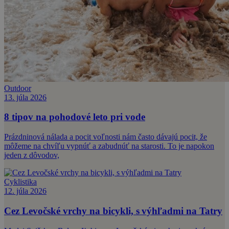
Outdoor
13. júla 2026
8 tipov na pohodové leto pri vode
Prázdninová nálada a pocit voľnosti nám často dávajú pocit, že
môžeme na chvíľu vypnúť a zabudnúť na starosti. To je napokon
jeden z dôvodov,
Cyklistika
12. júla 2026
Cez Levočské vrchy na bicykli, s výhľadmi na Tatry