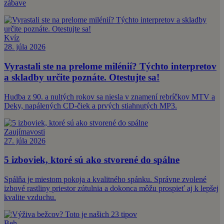
zábave
Kvíz
28. júla 2026
Vyrastali ste na prelome milénií? Týchto interpretov
a skladby určite poznáte. Otestujte sa!
Hudba z 90. a nultých rokov sa niesla v znamení rebríčkov MTV a
Deky, napálených CD-čiek a prvých stiahnutých MP3.
Zaujímavosti
27. júla 2026
5 izboviek, ktoré sú ako stvorené do spálne
Spálňa je miestom pokoja a kvalitného spánku. Správne zvolené
izbové rastliny priestor zútulnia a dokonca môžu prospieť aj k lepšej
kvalite vzduchu.
Beh