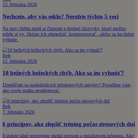
15. februára 2026
Nechcete, aby vás seklo? Nerobte týchto 5 vecí
Na stav chrbta majú aj činnosti a drobné zlozvyky, ktoré možno
robíte aj vy. Skúste ich obmedziť, kompenzovať - alebo sa im úplne
vyhnite.
Beh
12. februára 2026
10 bežných bežeckých chýb. Ako sa im vyhnúť?
Dopúšťate sa nasledujúcich tréningových omylov? Poradíme vám,
ako svoju snahu nesabotovať.
Beh
7. februára 2026
6 princípov, ako zlepšiť tréning počas stresových dní
Existuje silné prepojenie medzi stresom a množstvom tréningu. Ako