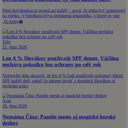
Pred dovolenkou to pozná asi každý – pocit, že treba byť pripravený
na všetko. Výsledkom býva preplnená lekárnička, v ktorej je viac
„čo keby�
Telo
21. júna 2026
Len 4 % Slovákov používajú SPF denne. Väčšina
necháva pokožku bez ochrany po celý rok
Najnovšie dáta ukazujú, že len 4 % ľudí používajú ochranný faktor
SPF každý deň, zatiaľ čo takmer deväť z desiatich Slovákov si
nechráni poko
Ázia
16. júna 2026
Neznáma Čína: Pandie mesto aj magické horské
dediny