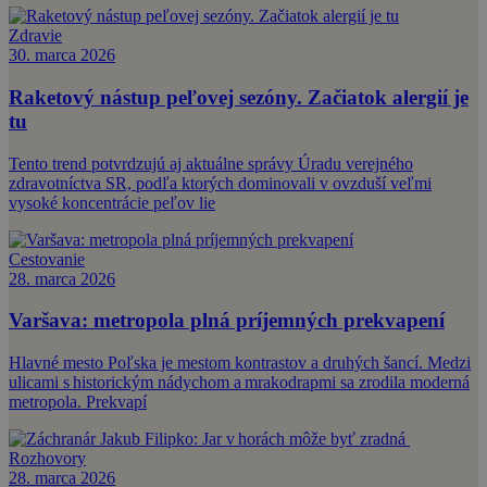
Zdravie
30. marca 2026
Raketový nástup peľovej sezóny. Začiatok alergií je
tu
Tento trend potvrdzujú aj aktuálne správy Úradu verejného
zdravotníctva SR, podľa ktorých dominovali v ovzduší veľmi
vysoké koncentrácie peľov lie
Cestovanie
28. marca 2026
Varšava: metropola plná príjemných prekvapení
Hlavné mesto Poľska je mestom kontrastov a druhých šancí. Medzi
ulicami s historickým nádychom a mrakodrapmi sa zrodila moderná
metropola. Prekvapí
Rozhovory
28. marca 2026