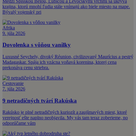
Medzi Spišskou Belou, Ľubicou a Levočskými vrchmi sa ukrýva
krajina, ktorú mnohí ľudia stále vnímajú ako biele miesto na mape.
Bývalý vojenský pri
Afrika
9. júla 2026
Dovolenka s vôňou vanilky
Luxusné Seychely, divoký Réunion, civilizovaný Maurícius a pestrý
Madagaskar. Spája ich vzácna voňavá korenina, ktorej cena
prekonáva cenu striebra.
Cestovanie
7. júla 2026
9 netradičných tvárí Rakúska
Rakúsko je plné netradičných kuriozít a zaujímavých miest, ktoré
verejnosť ešte naplno neobjavila. My vás tam teraz zoberieme, no
odporúčame vám