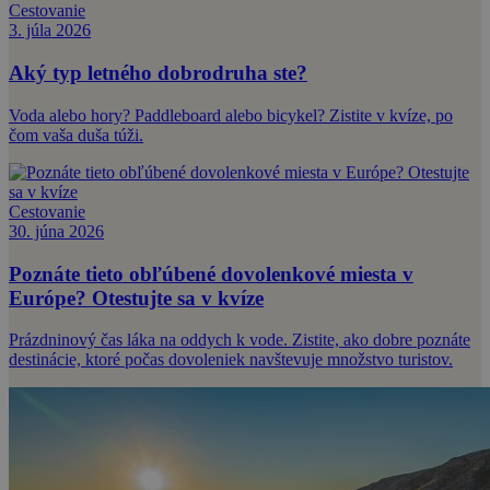
Cestovanie
3. júla 2026
Aký typ letného dobrodruha ste?
Voda alebo hory? Paddleboard alebo bicykel? Zistite v kvíze, po
čom vaša duša túži.
Cestovanie
30. júna 2026
Poznáte tieto obľúbené dovolenkové miesta v
Európe? Otestujte sa v kvíze
Prázdninový čas láka na oddych k vode. Zistite, ako dobre poznáte
destinácie, ktoré počas dovoleniek navštevuje množstvo turistov.