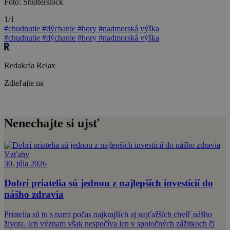
Foto: Shutterstock
1/1
#chudnutie
#dýchanie
#hory
#nadmorská výška
#chudnutie
#dýchanie
#hory
#nadmorská výška
Redakcia Relax
Zdieľajte na
Nenechajte si ujsť
Vzťahy
30. júla 2026
Dobrí priatelia sú jednou z najlepších investícií do
nášho zdravia
Priatelia sú tu s nami počas najkrajších aj najťažších chvíľ nášho
života. Ich význam však nespočíva len v spoločných zážitkoch či