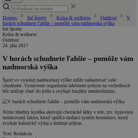
Domov
Iné športy
Krása & wellness
Outdoor
V
horách schudnete ľahšie – pomôže vám nadmorská výška
Iné športy
Krása & wellness
Outdoor
24. júla 2017
V horách schudnete ľahšie – pomôže vám
nadmorská výška
Šport vo vysokej nadmorskej výške môže naštartovať vaše
chudnutie. Vystavenie organizmu takémuto pobytu na vrcholkoch
hôr znižuje chuť do jedla a zvyšuje bazálny metabolizmus.
Nízke hladiny kyslíka aktivujú chemické látky v tele, tzv. hypoxiou
indukovaný faktor, ktorý spúšťa riadiaci systém hormónov, ktorý
zvyšuje kalorický výdaj a limituje príjem.
Text: Redakcia