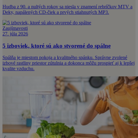
Hudba z 90. a nultých rokov sa niesla v znamení rebríčkov MTV a
Deky, napálených CD-čiek a prvých stiahnutých MP3.
Zaujímavosti
27. júla 2026
5 izboviek, ktoré sú ako stvorené do spálne
Spálňa je miestom pokoja a kvalitného spánku. Správne zvolené
izbové rastliny priestor zútulnia a dokonca môžu prospieť aj k lepšej
kvalite vzduchu.