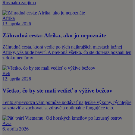
Rovnako zaujíma
Afrika
13. apríla 2026
Záhradná cesta: Afrika, ako ju nepoznáte
Záhradná cesta, ktorá vedie po tých najkrajších miestach južnej
Afriky, vás bude baviť. A prekoná všetko, čo ste doteraz poznali len
z dokumentárny
Beh
12. apríla 2026
Všetko, čo by ste mali vedieť o výžive bežcov
Tento sprievodca vám pomôže podávať najlepšie výkony, rýchlejšie
sa zotaviť a zachovať si zdravé a optimálne fungujúce telo.
Ázia
6. apríla 2026