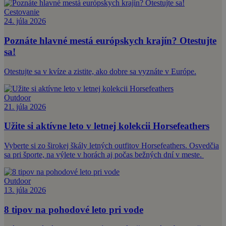
Cestovanie
24. júla 2026
Poznáte hlavné mestá európskych krajín? Otestujte
sa!
Otestujte sa v kvíze a zistite, ako dobre sa vyznáte v Európe.
Outdoor
21. júla 2026
Užite si aktívne leto v letnej kolekcii Horsefeathers
Vyberte si zo širokej škály letných outfitov Horsefeathers. Osvedčia
sa pri športe, na výlete v horách aj počas bežných dní v meste.
Outdoor
13. júla 2026
8 tipov na pohodové leto pri vode