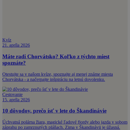
Kvíz
21. apríla 2026
Máte radi Chorvátsko? Koľko z týchto miest
spoznáte?
Otestujte sa v našom kvíze, spoznajte aj menej známe miesta
Chorvátska - a načerpajte inšpiráciu na letnú dovolenku.
Cestovanie
15. apríla 2026
10 dôvodov, prečo ísť v lete do Škandinávie
Úchvatná polárna žiara, magické ľadové fjordy alebo jazda v sobom
záprahu po zamrznutých pláňach. Zima v Škandinávii je úžasná.