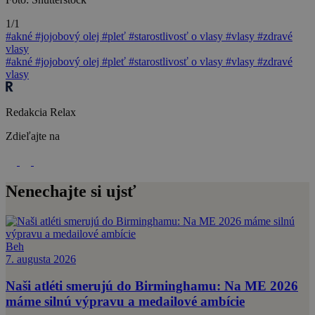
1/1
#akné
#jojobový olej
#pleť
#starostlivosť o vlasy
#vlasy
#zdravé
vlasy
#akné
#jojobový olej
#pleť
#starostlivosť o vlasy
#vlasy
#zdravé
vlasy
Redakcia Relax
Zdieľajte na
Nenechajte si ujsť
Beh
7. augusta 2026
Naši atléti smerujú do Birminghamu: Na ME 2026
máme silnú výpravu a medailové ambície