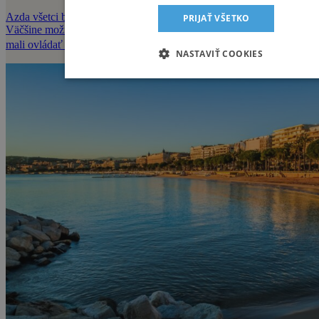
Azda všetci bežci sa stretnú s rozličnými zdravotnými problémami.
PRIJAŤ VŠETKO
Väčšine možno veľmi jednoducho predísť, no napriek tomu by ste
mali ovládať z�
NASTAVIŤ COOKIES