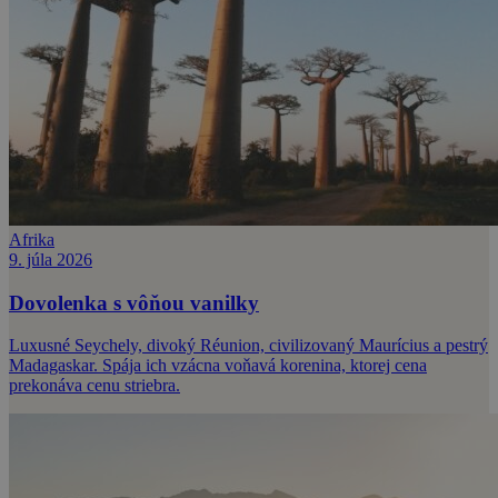
Afrika
9. júla 2026
Dovolenka s vôňou vanilky
Luxusné Seychely, divoký Réunion, civilizovaný Maurícius a pestrý
Madagaskar. Spája ich vzácna voňavá korenina, ktorej cena
prekonáva cenu striebra.