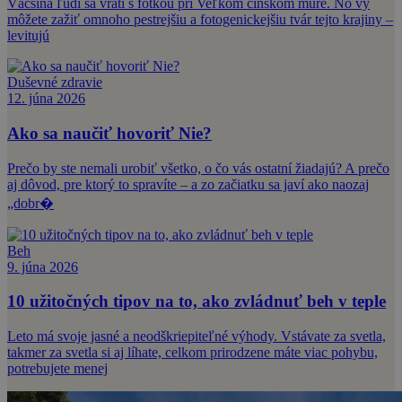
Väčšina ľudí sa vráti s fotkou pri Veľkom čínskom múre. No vy
môžete zažiť omnoho pestrejšiu a fotogenickejšiu tvár tejto krajiny –
levitujú
Duševné zdravie
12. júna 2026
Ako sa naučiť hovoriť Nie?
Prečo by ste nemali urobiť všetko, o čo vás ostatní žiadajú? A prečo
aj dôvod, pre ktorý to spravíte – a zo začiatku sa javí ako naozaj
„dobr�
Beh
9. júna 2026
10 užitočných tipov na to, ako zvládnuť beh v teple
Leto má svoje jasné a neodškriepiteľné výhody. Vstávate za svetla,
takmer za svetla si aj líhate, celkom prirodzene máte viac pohybu,
potrebujete menej