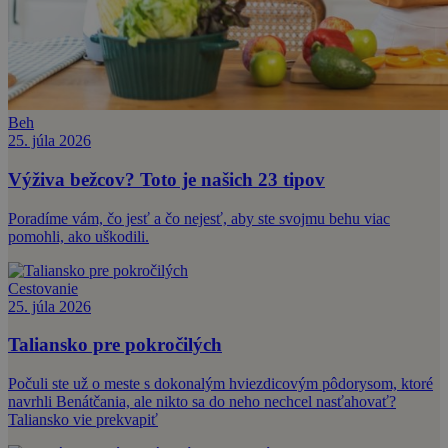
Beh
25. júla 2026
Výživa bežcov? Toto je našich 23 tipov
Poradíme vám, čo jesť a čo nejesť, aby ste svojmu behu viac
pomohli, ako uškodili.
Cestovanie
25. júla 2026
Taliansko pre pokročilých
Počuli ste už o meste s dokonalým hviezdicovým pôdorysom, ktoré
navrhli Benátčania, ale nikto sa do neho nechcel nasťahovať?
Taliansko vie prekvapiť