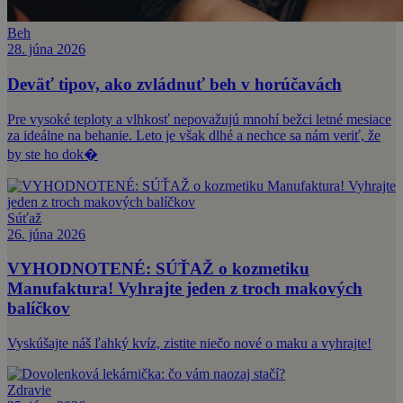
Beh
28. júna 2026
Deväť tipov, ako zvládnuť beh v horúčavách
Pre vysoké teploty a vlhkosť nepovažujú mnohí bežci letné mesiace
za ideálne na behanie. Leto je však dlhé a nechce sa nám veriť, že
by ste ho dok�
Súťaž
26. júna 2026
VYHODNOTENÉ: SÚŤAŽ o kozmetiku
Manufaktura! Vyhrajte jeden z troch makových
balíčkov
Vyskúšajte náš ľahký kvíz, zistite niečo nové o maku a vyhrajte!
Zdravie