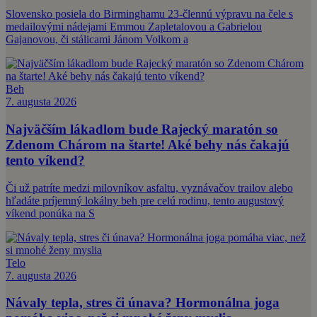
Slovensko posiela do Birminghamu 23-člennú výpravu na čele s
medailovými nádejami Emmou Zapletalovou a Gabrielou
Gajanovou, či stálicami Jánom Volkom a
Beh
7. augusta 2026
Najväčším lákadlom bude Rajecký maratón so
Zdenom Chárom na štarte! Aké behy nás čakajú
tento víkend?
Či už patríte medzi milovníkov asfaltu, vyznávačov trailov alebo
hľadáte príjemný lokálny beh pre celú rodinu, tento augustový
víkend ponúka na S
Telo
7. augusta 2026
Návaly tepla, stres či únava? Hormonálna joga