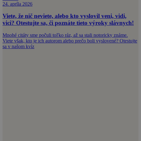
24. apríla 2026
Viete, že nič neviete, alebo kto vyslovil veni, vidi,
vici? Otestujte sa, či poznáte tieto výroky slávnych!
Mnohé citáty sme počuli toľko ráz, až sa stali notoricky známe.
Viete však, kto je ich autorom alebo prečo boli vyslovené? Otestujte
sa v našom kvíz