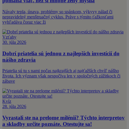
pomáha viac, než si mnohé ženy myslia
Návaly tepla, únava, problémy so spánkom, výkyvy nálad či
nepravidelný menštruačný cyklus. Práve s týmito ťažkosťami
vyhľadáva čoraz viac ži
Vzťahy
30. júla 2026
Dobrí priatelia sú jednou z najlepších investícií do
nášho zdravia
Priatelia sú tu s nami počas najkrajších aj najťažších chvíľ nášho
života. Ich význam však nespočíva len v spoločných zážitkoch či
zábave
Kvíz
28. júla 2026
Vyrastali ste na prelome milénií? Týchto interpretov
a skladby určite poznáte. Otestujte sa!