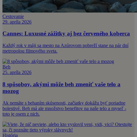
Cestovanie
29. apríla 2026
Cannes: Luxusné zážitky aj bez červeného koberca
Každý rok v máji sa mesto na Azúrovom pobreží stane na pár dní
metropolou filmového sveta.
Beh
25. apríla 2026
8 spôsobov, akými môže beh zmeniť vaše telo a
mozog
Ak nemáte s behaním skúsenosti, začiatky dokážu byť poriadne
bolestivé. Beh má ale množstvo benefitov na naše telo a myseľ -
toto je osem z nich.
História