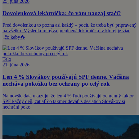
25. júna 2026
Dovolenková lekárnička: čo vám naozaj stačí?
Pred dovolenkou to pozná asi každý – pocit, že treba byť pripravený
na všetko. Výsledkom býva preplnená lekárnička, v ktorej je viac
„čo keby�
Telo
21. júna 2026
Len 4 % Slovákov používajú SPF denne. Väčšina
necháva pokožku bez ochrany po celý rok
Najnovšie dáta ukazujú, že len 4 % ľudí používajú ochranný faktor
SPF každý deň, zatiaľ čo takmer deväť z desiatich Slovákov si
nechráni poko