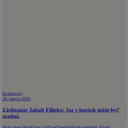
Rozhovory
28. marca 2026
Záchranár Jakub Filipko: Jar v horách môže byť
zradná
Hory dnes lákajú viac ľudí než kedykoľvek predtým. Ktoré