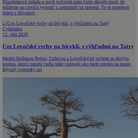
Prázdninová nálada a pocit voľnosti nám často dávajú pocit, že
môžeme na chvíľu vypnúť a zabudnúť na starosti. To je napokon
jeden z dôvodov,
Cyklistika
12. júla 2026
Cez Levočské vrchy na bicykli, s výhľadmi na Tatry
Medzi Spišskou Belou, Ľubicou a Levočskými vrchmi sa ukrýva
krajina, ktorú mnohí ľudia stále vnímajú ako biele miesto na mape.
Bývalý vojenský pri