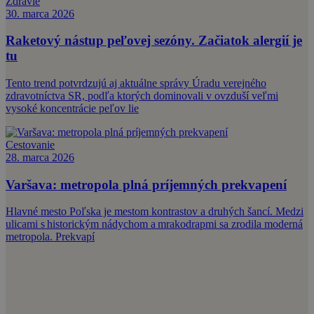
Zdravie
30. marca 2026
Raketový nástup peľovej sezóny. Začiatok alergií je
tu
Tento trend potvrdzujú aj aktuálne správy Úradu verejného
zdravotníctva SR, podľa ktorých dominovali v ovzduší veľmi
vysoké koncentrácie peľov lie
Cestovanie
28. marca 2026
Varšava: metropola plná príjemných prekvapení
Hlavné mesto Poľska je mestom kontrastov a druhých šancí. Medzi
ulicami s historickým nádychom a mrakodrapmi sa zrodila moderná
metropola. Prekvapí