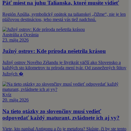
Päť miest na juhu Talianska, ktoré musíte vidieť
Región Apúlia, symbolický opätok na talianskej „čižme“, nie je len
plážovou destináciou, jeho mestá vás tiež nadchnú.
Austrália a Oceánia
23. mája 2026
Južný ostrov: Kde príroda nešetrila krásou
Južný ostrov Nového Zélandu je štyrikrát väčší ako Slovensko a
každých sto kilometrov tu príroda mení tvár. Od zasnežených štítov
Južných �
Kvíz
20. mája 2026
Na tieto otázky zo slovenčiny musí vedieť
odpovedať každý maturant, zvládnete ich aj vy?
Viete, kto napísal Antigonu a čo je metafora? Skúste, či by ste tento