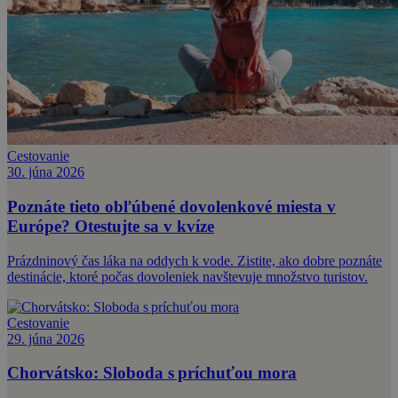
Cestovanie
30. júna 2026
Poznáte tieto obľúbené dovolenkové miesta v
Európe? Otestujte sa v kvíze
Prázdninový čas láka na oddych k vode. Zistite, ako dobre poznáte
destinácie, ktoré počas dovoleniek navštevuje množstvo turistov.
Cestovanie
29. júna 2026
Chorvátsko: Sloboda s príchuťou mora