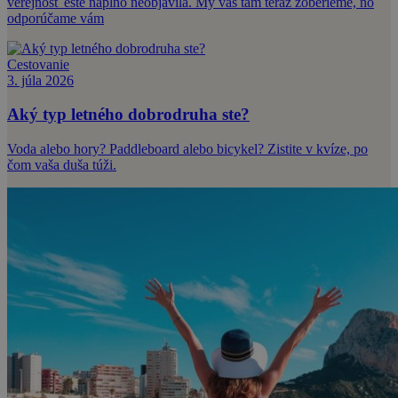
verejnosť ešte naplno neobjavila. My vás tam teraz zoberieme, no
odporúčame vám
Cestovanie
3. júla 2026
Aký typ letného dobrodruha ste?
Voda alebo hory? Paddleboard alebo bicykel? Zistite v kvíze, po
čom vaša duša túži.