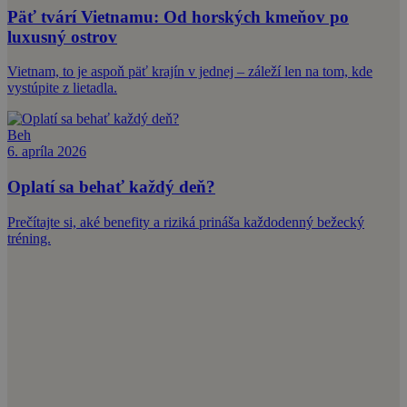
Päť tvárí Vietnamu: Od horských kmeňov po
luxusný ostrov
Vietnam, to je aspoň päť krajín v jednej – záleží len na tom, kde
vystúpite z lietadla.
Beh
6. apríla 2026
Oplatí sa behať každý deň?
Prečítajte si, aké benefity a riziká prináša každodenný bežecký
tréning.