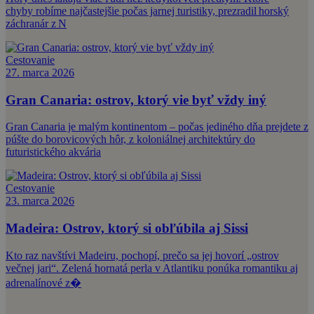
chyby robíme najčastejšie počas jarnej turistiky, prezradil horský
záchranár z N
Cestovanie
27. marca 2026
Gran Canaria: ostrov, ktorý vie byť vždy iný
Gran Canaria je malým kontinentom – počas jediného dňa prejdete z
púšte do borovicových hôr, z koloniálnej architektúry do
futuristického akvária
Cestovanie
23. marca 2026
Madeira: Ostrov, ktorý si obľúbila aj Sissi
Kto raz navštívi Madeiru, pochopí, prečo sa jej hovorí „ostrov
večnej jari“. Zelená hornatá perla v Atlantiku ponúka romantiku aj
adrenalínové z�