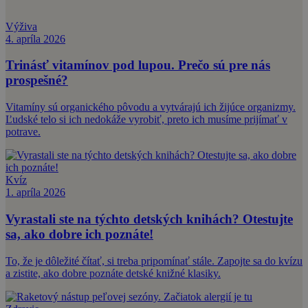
Výživa
4. apríla 2026
Trinásť vitamínov pod lupou. Prečo sú pre nás
prospešné?
Vitamíny sú organického pôvodu a vytvárajú ich žijúce organizmy.
Ľudské telo si ich nedokáže vyrobiť, preto ich musíme prijímať v
potrave.
Kvíz
1. apríla 2026
Vyrastali ste na týchto detských knihách? Otestujte
sa, ako dobre ich poznáte!
To, že je dôležité čítať, si treba pripomínať stále. Zapojte sa do kvízu
a zistite, ako dobre poznáte detské knižné klasiky.