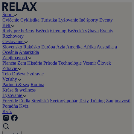
Šport
Cvičenie
Cyklistika
Turistika
Lyžovanie
Iné športy
Eventy
Beh
Rady pre bežcov
Bežecký tréning
Bežecká výbava
Eventy
Rozhovory
Cestovanie
Slovensko
Rakúsko
Európa
Ázia
Amerika
Afrika
Austrália a
Oceánia
Antarktída
Zaujímavosti
Planéta Zem
História
Príroda
Technológie
Vesmír
Človek
Zdravie
Telo
Duševné zdravie
Vzťahy
Partneri & sex
Rodina
Krása & wellness
Lyžovanie
Freeride
Ľudia
Strediská
Svetový pohár
Testy
Tréning
Zaujímavosti
Poradňa
Kvíz
Kvíz