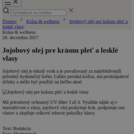
Domov
Krása & wellness
Jojobový olej pre krásnu pleť a
lesklé vlasy
Krása & wellness
20. decembra 2017
Jojobový olej pre krásnu pleť a lesklé
vlasy
Jojobový olej je tekutý vosk a je považovaný za najefektívnejší
prírodný hydratačný krém. Ľahko preniká kožou, má protizápalové
účinky a môže byť použitý na liečbu akné.
Má prirodzený ochranný UV-filter 3 až 4. Využitie nájde aj v
starostlivosti o vlasy, jojobový olej poskytuje lesk, podporuje rast
vlasov a zlepšuje celkové zdravie pokožky hlavy.
Text: Redakcia
Foto: Shutterstock