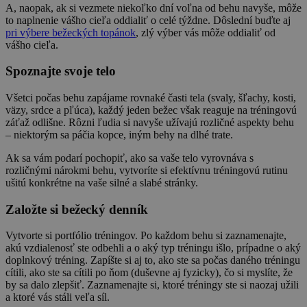
A, naopak, ak si vezmete niekoľko dní voľna od behu navyše, môže
to naplnenie vášho cieľa oddialiť o celé týždne. Dôslední buďte aj
pri výbere bežeckých topánok
, zlý výber vás môže oddialiť od
vášho cieľa.
Spoznajte svoje telo
Všetci počas behu zapájame rovnaké časti tela (svaly, šľachy, kosti,
väzy, srdce a pľúca), každý jeden bežec však reaguje na tréningovú
záťaž odlišne. Rôzni ľudia si navyše užívajú rozličné aspekty behu
– niektorým sa páčia kopce, iným behy na dlhé trate.
Ak sa vám podarí pochopiť, ako sa vaše telo vyrovnáva s
rozličnými nárokmi behu, vytvoríte si efektívnu tréningovú rutinu
ušitú konkrétne na vaše silné a slabé stránky.
Založte si bežecký denník
Vytvorte si portfólio tréningov. Po každom behu si zaznamenajte,
akú vzdialenosť ste odbehli a o aký typ tréningu išlo, prípadne o aký
doplnkový tréning. Zapíšte si aj to, ako ste sa počas daného tréningu
cítili, ako ste sa cítili po ňom (duševne aj fyzicky), čo si myslíte, že
by sa dalo zlepšiť. Zaznamenajte si, ktoré tréningy ste si naozaj užili
a ktoré vás stáli veľa síl.