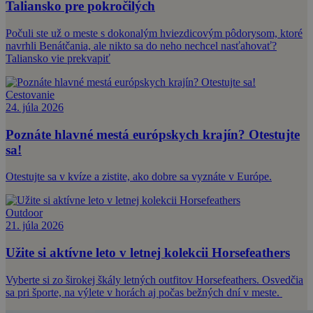
Taliansko pre pokročilých
Počuli ste už o meste s dokonalým hviezdicovým pôdorysom, ktoré
navrhli Benátčania, ale nikto sa do neho nechcel nasťahovať?
Taliansko vie prekvapiť
Cestovanie
24. júla 2026
Poznáte hlavné mestá európskych krajín? Otestujte
sa!
Otestujte sa v kvíze a zistite, ako dobre sa vyznáte v Európe.
Outdoor
21. júla 2026
Užite si aktívne leto v letnej kolekcii Horsefeathers
Vyberte si zo širokej škály letných outfitov Horsefeathers. Osvedčia
sa pri športe, na výlete v horách aj počas bežných dní v meste.