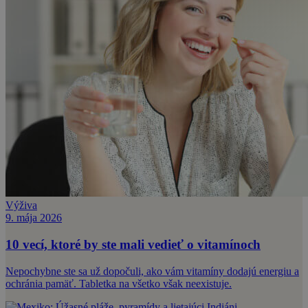
Výživa
9. mája 2026
10 vecí, ktoré by ste mali vedieť o vitamínoch
Nepochybne ste sa už dopočuli, ako vám vitamíny dodajú energiu a
ochránia pamäť. Tabletka na všetko však neexistuje.