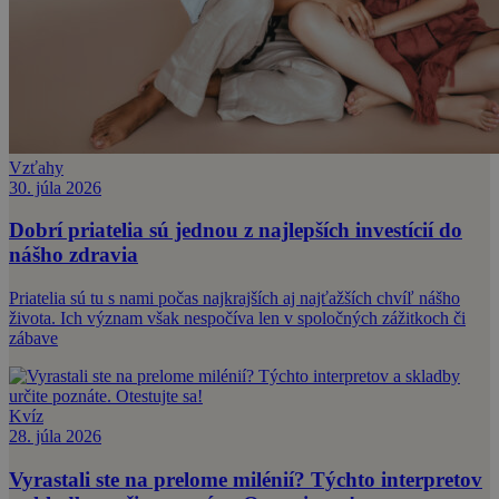
Vzťahy
30. júla 2026
Dobrí priatelia sú jednou z najlepších investícií do
nášho zdravia
Priatelia sú tu s nami počas najkrajších aj najťažších chvíľ nášho
života. Ich význam však nespočíva len v spoločných zážitkoch či
zábave
Kvíz
28. júla 2026
Vyrastali ste na prelome milénií? Týchto interpretov