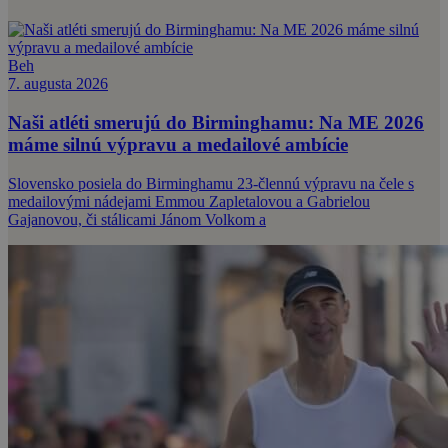
Beh
7. augusta 2026
Naši atléti smerujú do Birminghamu: Na ME 2026
máme silnú výpravu a medailové ambície
Slovensko posiela do Birminghamu 23-člennú výpravu na čele s
medailovými nádejami Emmou Zapletalovou a Gabrielou
Gajanovou, či stálicami Jánom Volkom a