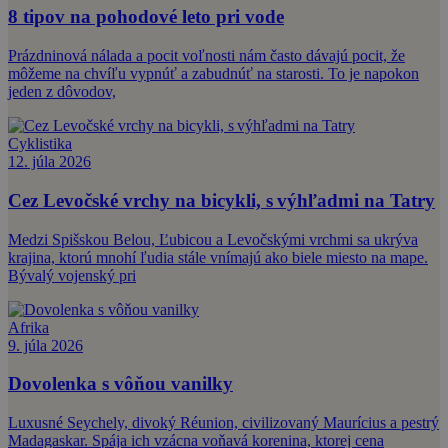
8 tipov na pohodové leto pri vode
Prázdninová nálada a pocit voľnosti nám často dávajú pocit, že
môžeme na chvíľu vypnúť a zabudnúť na starosti. To je napokon
jeden z dôvodov,
Cyklistika
12. júla 2026
Cez Levočské vrchy na bicykli, s výhľadmi na Tatry
Medzi Spišskou Belou, Ľubicou a Levočskými vrchmi sa ukrýva
krajina, ktorú mnohí ľudia stále vnímajú ako biele miesto na mape.
Bývalý vojenský pri
Afrika
9. júla 2026
Dovolenka s vôňou vanilky
Luxusné Seychely, divoký Réunion, civilizovaný Maurícius a pestrý
Madagaskar. Spája ich vzácna voňavá korenina, ktorej cena