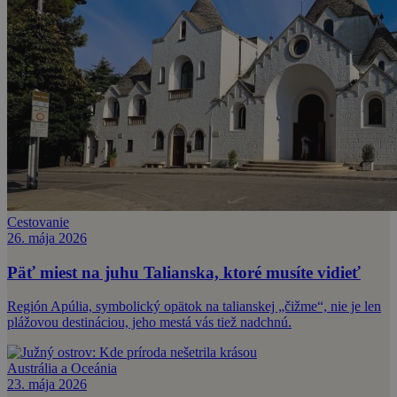
Cestovanie
26. mája 2026
Päť miest na juhu Talianska, ktoré musíte vidieť
Región Apúlia, symbolický opätok na talianskej „čižme“, nie je len
plážovou destináciou, jeho mestá vás tiež nadchnú.
Austrália a Oceánia
23. mája 2026