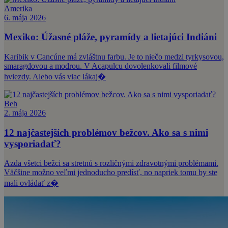
Amerika
6. mája 2026
Mexiko: Úžasné pláže, pyramídy a lietajúci Indiáni
Karibik v Cancúne má zvláštnu farbu. Je to niečo medzi tyrkysovou,
smaragdovou a modrou. V Acapulcu dovolenkovali filmové
hviezdy. Alebo vás viac lákaj�
Beh
2. mája 2026
12 najčastejších problémov bežcov. Ako sa s nimi
vysporiadať?
Azda všetci bežci sa stretnú s rozličnými zdravotnými problémami.
Väčšine možno veľmi jednoducho predísť, no napriek tomu by ste
mali ovládať z�