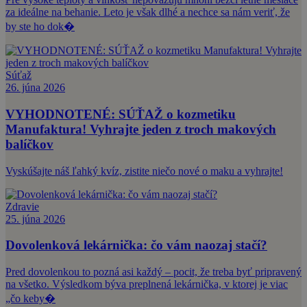
za ideálne na behanie. Leto je však dlhé a nechce sa nám veriť, že
by ste ho dok�
Súťaž
26. júna 2026
VYHODNOTENÉ: SÚŤAŽ o kozmetiku
Manufaktura! Vyhrajte jeden z troch makových
balíčkov
Vyskúšajte náš ľahký kvíz, zistite niečo nové o maku a vyhrajte!
Zdravie
25. júna 2026
Dovolenková lekárnička: čo vám naozaj stačí?
Pred dovolenkou to pozná asi každý – pocit, že treba byť pripravený
na všetko. Výsledkom býva preplnená lekárnička, v ktorej je viac
„čo keby�