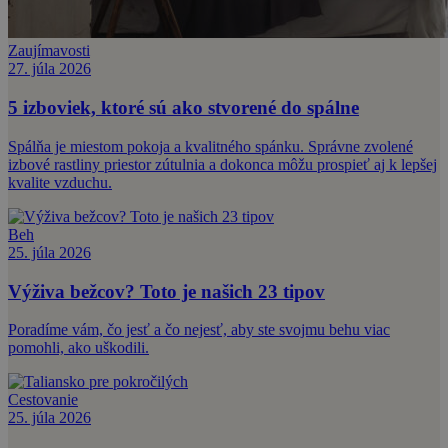
Zaujímavosti
27. júla 2026
5 izboviek, ktoré sú ako stvorené do spálne
Spálňa je miestom pokoja a kvalitného spánku. Správne zvolené
izbové rastliny priestor zútulnia a dokonca môžu prospieť aj k lepšej
kvalite vzduchu.
Beh
25. júla 2026
Výživa bežcov? Toto je našich 23 tipov
Poradíme vám, čo jesť a čo nejesť, aby ste svojmu behu viac
pomohli, ako uškodili.
Cestovanie
25. júla 2026