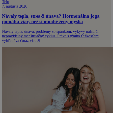
Telo
7. augusta 2026
Návaly tepla, stres či únava? Hormonálna joga
pomáha viac, než si mnohé ženy myslia
Návaly tepla, únava, problémy so spánkom, výkyvy nálad či
nepravidelný menštruačný cyklus. Práve s týmito ťažkosťami
vyhľadáva čoraz viac ži