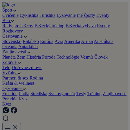
Šport
Cvičenie
Cyklistika
Turistika
Lyžovanie
Iné športy
Eventy
Beh
Rady pre bežcov
Bežecký tréning
Bežecká výbava
Eventy
Rozhovory
Cestovanie
Slovensko
Rakúsko
Európa
Ázia
Amerika
Afrika
Austrália a
Oceánia
Antarktída
Zaujímavosti
Planéta Zem
História
Príroda
Technológie
Vesmír
Človek
Zdravie
Telo
Duševné zdravie
Vzťahy
Partneri & sex
Rodina
Krása & wellness
Lyžovanie
Freeride
Ľudia
Strediská
Svetový pohár
Testy
Tréning
Zaujímavosti
Poradňa
Kvíz
Kvíz