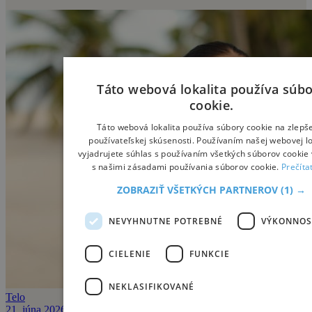
Táto webová lokalita používa súb
cookie.
Táto webová lokalita používa súbory cookie na zlepš
používateľskej skúsenosti. Používaním našej webovej lo
vyjadrujete súhlas s používaním všetkých súborov cookie 
s našimi zásadami používania súborov cookie.
Prečíta
ZOBRAZIŤ VŠETKÝCH PARTNEROV
(1) →
NEVYHNUTNE POTREBNÉ
VÝKONNOS
CIELENIE
FUNKCIE
NEKLASIFIKOVANÉ
Telo
21. júna 2026