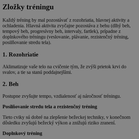
Zložky tréningu
Každý tréning by mal pozostávať z rozohriatia, hlavnej aktivity a
ochladenia. Hlavná aktivita zvyčajne pozostáva z behu (dlhý beh,
tempový beh, progresívny beh, intervaly, fartlek), prípadne z
doplnkového tréningu (veslovanie, plávanie, rezistenčný tréning,
posilňovanie stredu tela).
1. Rozohriatie
Aklimatizuje vaše telo na cvičenie tým, že zvýši prietok krvi do
svalov, a tie sa stanú poddajnejšími.
2. Beh
Postupne zvyšujte tempo, vzdialenosť aj náročnosť tréningu.
Posilňovanie stredu tela a rezistenčný tréning
Tieto cviky sú dobré na zlepšenie bežeckej techniky, v konečnom
dôsledku zvyšujú bežecký výkon a znižujú riziko zranení.
Doplnkový tréning