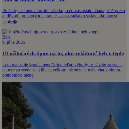
Prečo by ste nemali urobiť všetko, o čo vás ostatní žiadajú? A prečo
aj dôvod, pre ktorý to spravíte – a zo začiatku sa javí ako naozaj
„dobr�
Beh
9. júna 2026
10 užitočných tipov na to, ako zvládnuť beh v teple
Leto má svoje jasné a neodškriepiteľné výhody. Vstávate za svetla,
takmer za svetla si aj líhate, celkom prirodzene máte viac pohybu,
potrebujete menej