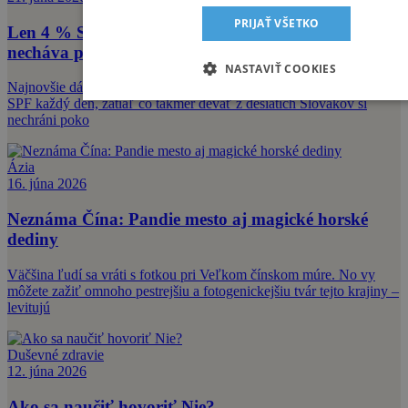
PRIJAŤ VŠETKO
Len 4 % Slovákov používajú SPF denne. Väčšina
necháva pokožku bez ochrany po celý rok
NASTAVIŤ COOKIES
Najnovšie dáta ukazujú, že len 4 % ľudí používajú ochranný faktor
SPF každý deň, zatiaľ čo takmer deväť z desiatich Slovákov si
nechráni poko
Ázia
16. júna 2026
Neznáma Čína: Pandie mesto aj magické horské
dediny
Väčšina ľudí sa vráti s fotkou pri Veľkom čínskom múre. No vy
môžete zažiť omnoho pestrejšiu a fotogenickejšiu tvár tejto krajiny –
levitujú
Duševné zdravie
12. júna 2026
Ako sa naučiť hovoriť Nie?