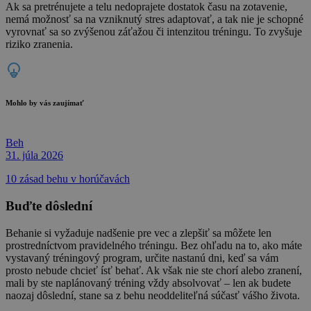
Ak sa pretrénujete a telu nedoprajete dostatok času na zotavenie,
nemá možnosť sa na vzniknutý stres adaptovať, a tak nie je schopné
vyrovnať sa so zvýšenou záťažou či intenzitou tréningu. To zvyšuje
riziko zranenia.
Mohlo by vás zaujímať
Beh
31. júla 2026
10 zásad behu v horúčavách
Buďte dôslední
Behanie si vyžaduje nadšenie pre vec a zlepšiť sa môžete len
prostredníctvom pravidelného tréningu. Bez ohľadu na to, ako máte
vystavaný tréningový program, určite nastanú dni, keď sa vám
prosto nebude chcieť ísť behať. Ak však nie ste chorí alebo zranení,
mali by ste naplánovaný tréning vždy absolvovať – len ak budete
naozaj dôslední, stane sa z behu neoddeliteľná súčasť vášho života.