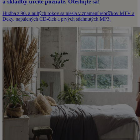
a skladby určite poznáte. Otestujte sa!
Hudba z 90. a nultých rokov sa niesla v znamení rebríčkov MTV a
Deky, napálených CD-čiek a prvých stiahnutých MP3.