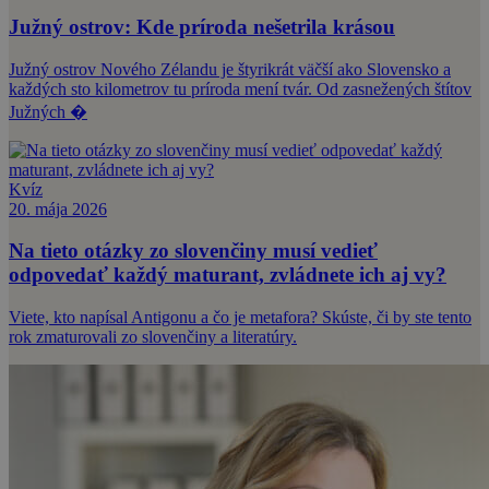
Južný ostrov: Kde príroda nešetrila krásou
Južný ostrov Nového Zélandu je štyrikrát väčší ako Slovensko a
každých sto kilometrov tu príroda mení tvár. Od zasnežených štítov
Južných �
Kvíz
20. mája 2026
Na tieto otázky zo slovenčiny musí vedieť
odpovedať každý maturant, zvládnete ich aj vy?
Viete, kto napísal Antigonu a čo je metafora? Skúste, či by ste tento
rok zmaturovali zo slovenčiny a literatúry.