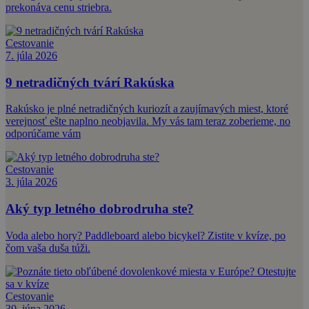
prekonáva cenu striebra.
Cestovanie
7. júla 2026
9 netradičných tvárí Rakúska
Rakúsko je plné netradičných kuriozít a zaujímavých miest, ktoré
verejnosť ešte naplno neobjavila. My vás tam teraz zoberieme, no
odporúčame vám
Cestovanie
3. júla 2026
Aký typ letného dobrodruha ste?
Voda alebo hory? Paddleboard alebo bicykel? Zistite v kvíze, po
čom vaša duša túži.
Cestovanie
30. júna 2026