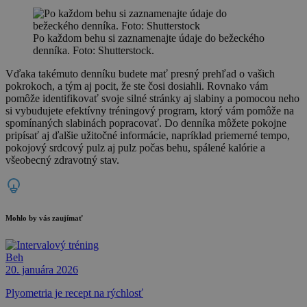
Po každom behu si zaznamenajte údaje do bežeckého
denníka. Foto: Shutterstock.
Vďaka takémuto denníku budete mať presný prehľad o vašich
pokrokoch, a tým aj pocit, že ste čosi dosiahli. Rovnako vám
pomôže identifikovať svoje silné stránky aj slabiny a pomocou neho
si vybudujete efektívny tréningový program, ktorý vám pomôže na
spomínaných slabinách popracovať. Do denníka môžete pokojne
pripísať aj ďalšie užitočné informácie, napríklad priemerné tempo,
pokojový srdcový pulz aj pulz počas behu, spálené kalórie a
všeobecný zdravotný stav.
Mohlo by vás zaujímať
Beh
20. januára 2026
Plyometria je recept na rýchlosť