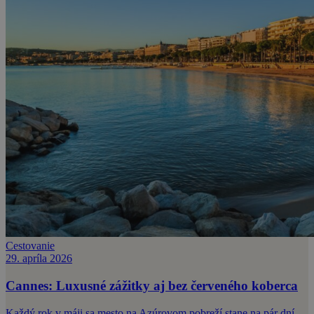
Cestovanie
29. apríla 2026
Cannes: Luxusné zážitky aj bez červeného koberca
Každý rok v máji sa mesto na Azúrovom pobreží stane na pár dní