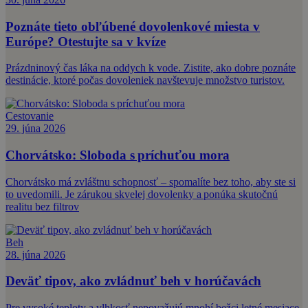
Poznáte tieto obľúbené dovolenkové miesta v
Európe? Otestujte sa v kvíze
Prázdninový čas láka na oddych k vode. Zistite, ako dobre poznáte
destinácie, ktoré počas dovoleniek navštevuje množstvo turistov.
Cestovanie
29. júna 2026
Chorvátsko: Sloboda s príchuťou mora
Chorvátsko má zvláštnu schopnosť – spomalíte bez toho, aby ste si
to uvedomili. Je zárukou skvelej dovolenky a ponúka skutočnú
realitu bez filtrov
Beh
28. júna 2026
Deväť tipov, ako zvládnuť beh v horúčavách
Pre vysoké teploty a vlhkosť nepovažujú mnohí bežci letné mesiace