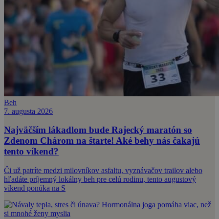
Beh
7. augusta 2026
Najväčším lákadlom bude Rajecký maratón so
Zdenom Chárom na štarte! Aké behy nás čakajú
tento víkend?
Či už patríte medzi milovníkov asfaltu, vyznávačov trailov alebo
hľadáte príjemný lokálny beh pre celú rodinu, tento augustový
víkend ponúka na S