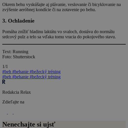
Okrem behu vyskúšajte aj plávanie, veslovanie či bicyklovanie na
zvýšenie aeróbnej kondície či na zotavenie po behu.
3. Ochladenie
Pomáha znížiť hladinu laktátu vo svaloch, dostáva do normálu
srdcový pulz a telo sa vďaka tomu vracia do pokojového stavu.
Text: Running
Foto: Shutterstock
1/1
#beh
#behanie
#bežecký tréning
#beh
#behanie
#bežecký tréning
Redakcia Relax
Zdieľajte na
Nenechajte si ujsť