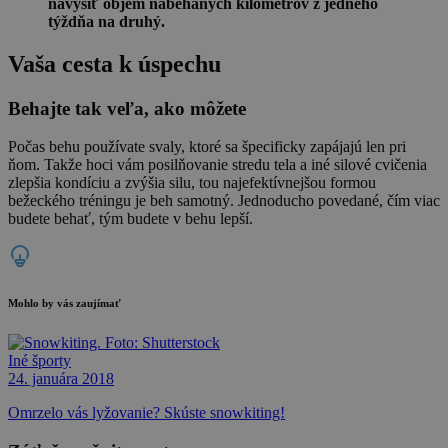
navýšiť objem nabehaných kilometrov z jedného
týždňa na druhý.
Vaša cesta k úspechu
Behajte tak veľa, ako môžete
Počas behu používate svaly, ktoré sa špecificky zapájajú len pri
ňom. Takže hoci vám posilňovanie stredu tela a iné silové cvičenia
zlepšia kondíciu a zvýšia silu, tou najefektívnejšou formou
bežeckého tréningu je beh samotný. Jednoducho povedané, čím viac
budete behať, tým budete v behu lepší.
Mohlo by vás zaujímať
Iné športy
24. januára 2018
Omrzelo vás lyžovanie? Skúste snowkiting!