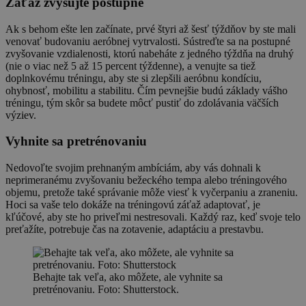
Záťaž zvyšujte postupne
Ak s behom ešte len začínate, prvé štyri až šesť týždňov by ste mali
venovať budovaniu aeróbnej vytrvalosti. Sústreďte sa na postupné
zvyšovanie vzdialenosti, ktorú nabeháte z jedného týždňa na druhý
(nie o viac než 5 až 15 percent týždenne), a venujte sa tiež
doplnkovému tréningu, aby ste si zlepšili aeróbnu kondíciu,
ohybnosť, mobilitu a stabilitu. Čím pevnejšie budú základy vášho
tréningu, tým skôr sa budete môcť pustiť do zdolávania väčších
výziev.
Vyhnite sa pretrénovaniu
Nedovoľte svojim prehnaným ambíciám, aby vás dohnali k
neprimeranému zvyšovaniu bežeckého tempa alebo tréningového
objemu, pretože také správanie môže viesť k vyčerpaniu a zraneniu.
Hoci sa vaše telo dokáže na tréningovú záťaž adaptovať, je
kľúčové, aby ste ho priveľmi nestresovali. Každý raz, keď svoje telo
preťažíte, potrebuje čas na zotavenie, adaptáciu a prestavbu.
Behajte tak veľa, ako môžete, ale vyhnite sa
pretrénovaniu. Foto: Shutterstock.