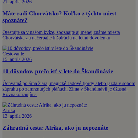
21. apríla 2026
Máte radi Chorvátsko? Koľko z týchto miest
spoznáte?
Otestujte sa v našom kvíze, spoznajte aj menej známe miesta
Chorvátska - a načerpajte inšpiráciu na letnú dovolenku.
Cestovanie
15. apríla 2026
10 dôvodov, prečo ísť v lete do Škandinávie
Úchvatná polárna žiara, magické ľadové fjordy alebo jazda v sobom
záprahu po zamrznutých pláňach. Zima v Škandinávii je úžasná.
Rovnako zaujíma
Afrika
13. apríla 2026
Záhradná cesta: Afrika, ako ju nepoznáte