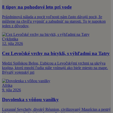
8 tipov na pohodové leto pri vode
Prázdninová nálada a pocit voľnosti nám často dávajú pocit, že
môžeme na chvíľu vypnúť a zabudnúť na starosti. To je napokon
jeden z dôvodov,
Cyklistika
12. júla 2026
Cez Levočské vrchy na bicykli, s výhľadmi na Tatry
Medzi Spišskou Belou, Ľubicou a Levočskými vrchmi sa ukrýva
krajina, ktorú mnohí ľudia stále vnímajú ako biele miesto na mape.
Bývalý vojenský pri
Afrika
9. júla 2026
Dovolenka s vôňou vanilky
Luxusné Seychely, divoký Réunion, civilizovaný Maurícius a pestrý