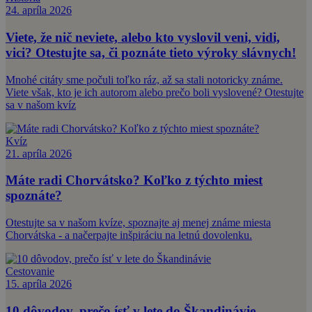
24. apríla 2026
Viete, že nič neviete, alebo kto vyslovil veni, vidi,
vici? Otestujte sa, či poznáte tieto výroky slávnych!
Mnohé citáty sme počuli toľko ráz, až sa stali notoricky známe.
Viete však, kto je ich autorom alebo prečo boli vyslovené? Otestujte
sa v našom kvíz
Kvíz
21. apríla 2026
Máte radi Chorvátsko? Koľko z týchto miest
spoznáte?
Otestujte sa v našom kvíze, spoznajte aj menej známe miesta
Chorvátska - a načerpajte inšpiráciu na letnú dovolenku.
Cestovanie
15. apríla 2026
10 dôvodov, prečo ísť v lete do Škandinávie