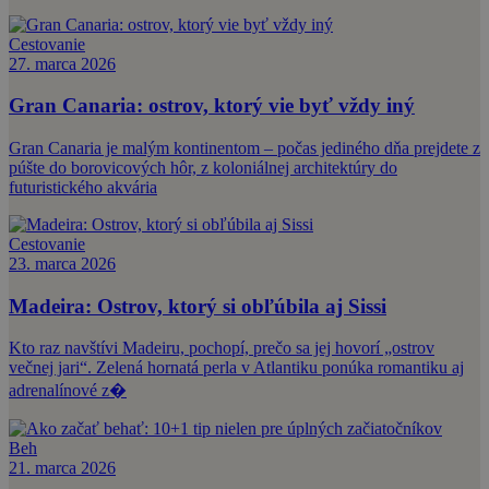
Cestovanie
27. marca 2026
Gran Canaria: ostrov, ktorý vie byť vždy iný
Gran Canaria je malým kontinentom – počas jediného dňa prejdete z
púšte do borovicových hôr, z koloniálnej architektúry do
futuristického akvária
Cestovanie
23. marca 2026
Madeira: Ostrov, ktorý si obľúbila aj Sissi
Kto raz navštívi Madeiru, pochopí, prečo sa jej hovorí „ostrov
večnej jari“. Zelená hornatá perla v Atlantiku ponúka romantiku aj
adrenalínové z�
Beh
21. marca 2026