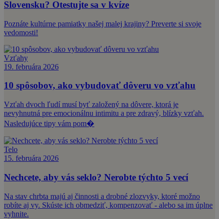
Slovensku? Otestujte sa v kvíze
Poznáte kultúrne pamiatky našej malej krajiny? Preverte si svoje
vedomosti!
Vzťahy
19. februára 2026
10 spôsobov, ako vybudovať dôveru vo vzťahu
Vzťah dvoch ľudí musí byť založený na dôvere, ktorá je
nevyhnutná pre emocionálnu intimitu a pre zdravý, blízky vzťah.
Nasledujúce tipy vám pom�
Telo
15. februára 2026
Nechcete, aby vás seklo? Nerobte týchto 5 vecí
Na stav chrbta majú aj činnosti a drobné zlozvyky, ktoré možno
robíte aj vy. Skúste ich obmedziť, kompenzovať - alebo sa im úplne
vyhnite.