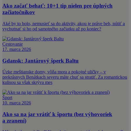
Ako začať behať: 10+1 tip nielen pre úplných
začiatočníkov
Aké by to bolo, nemusieť sa do aktivity, akou je práve beh, nútiť a
vychutnať si ho od samotného začiatku až po koniec?
Cestovanie
17. marca 2026
Gdansk: Jantárový šperk Baltu
Úzke meštianske domy, vôňa mora a pokojné uličky – v
prekrásnych Benátkach severu máte chuť sa stratiť. Za romantickou
kulisou sa však skrýva mes
Šport
10. marca 2026
Ako sa na jar vrátiť k športu (bez výhovoriek
a zranení)