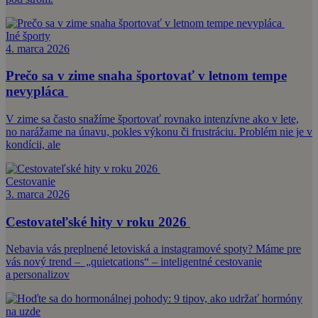
Iné športy
4. marca 2026
Prečo sa v zime snaha športovať v letnom tempe
nevypláca
V zime sa často snažíme športovať rovnako intenzívne ako v lete,
no narážame na únavu, pokles výkonu či frustráciu. Problém nie je v
kondícii, ale
Cestovanie
3. marca 2026
Cestovateľské hity v roku 2026
Nebavia vás preplnené letoviská a instagramové spoty? Máme pre
vás nový trend – „quietcations“ – inteligentné cestovanie
a personalizov