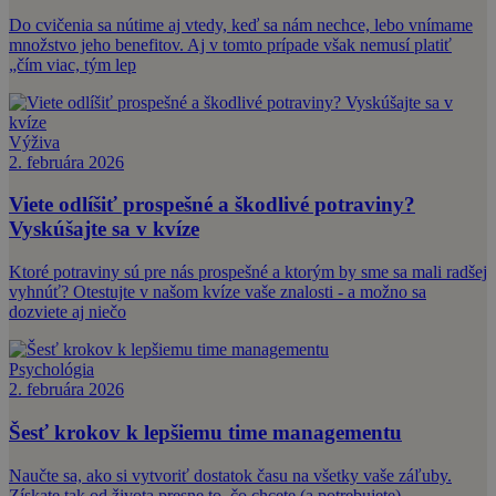
Do cvičenia sa nútime aj vtedy, keď sa nám nechce, lebo vnímame
množstvo jeho benefitov. Aj v tomto prípade však nemusí platiť
„čím viac, tým lep
Výživa
2. februára 2026
Viete odlíšiť prospešné a škodlivé potraviny?
Vyskúšajte sa v kvíze
Ktoré potraviny sú pre nás prospešné a ktorým by sme sa mali radšej
vyhnúť? Otestujte v našom kvíze vaše znalosti - a možno sa
dozviete aj niečo
Psychológia
2. februára 2026
Šesť krokov k lepšiemu time managementu
Naučte sa, ako si vytvoriť dostatok času na všetky vaše záľuby.
Získate tak od života presne to, čo chcete (a potrebujete).