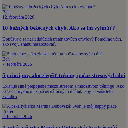
Beh
12. februára 2026
10 bežných bežeckých chýb. Ako sa im vyhnúť?
Dopúšťate sa nasledujúcich tréningových omylov? Poradíme vám,
ako svoju snahu nesabotovať.
Beh
7. februára 2026
6 princípov, ako zlepšiť tréning počas stresových dní
Existuje silné prepojenie medzi stresom a množstvom tréningu. Ako
zaťažiť organizmus počas náročných dní tak, aby to vaše telo
zvládlo?
Ľudia
5. februára 2026
Alpská lyžiarka Martina Dubovská: Svah je môj