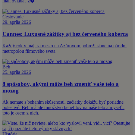
mali ovládať z�
Cestovanie
29. apríla 2026
Cannes: Luxusné zážitky aj bez červeného koberca
Každý rok v máji sa mesto na Azúrovom pobreží stane na pár dní
metropolou filmového sveta.
Beh
25. apríla 2026
8 spôsobov, akými môže beh zmeniť vaše telo a
mozog
Ak nemáte s behaním skúsenosti, začiatky dokážu byť poriadne
bolestivé. Beh má ale množstvo benefitov na naše telo a myseľ -
toto je osem z nich.
História