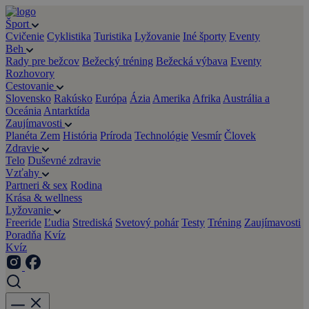
Šport
Cvičenie
Cyklistika
Turistika
Lyžovanie
Iné športy
Eventy
Beh
Rady pre bežcov
Bežecký tréning
Bežecká výbava
Eventy
Rozhovory
Cestovanie
Slovensko
Rakúsko
Európa
Ázia
Amerika
Afrika
Austrália a
Oceánia
Antarktída
Zaujímavosti
Planéta Zem
História
Príroda
Technológie
Vesmír
Človek
Zdravie
Telo
Duševné zdravie
Vzťahy
Partneri & sex
Rodina
Krása & wellness
Lyžovanie
Freeride
Ľudia
Strediská
Svetový pohár
Testy
Tréning
Zaujímavosti
Poradňa
Kvíz
Kvíz