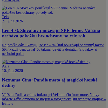
Telo
21. júna 2026
Len 4 % Slovákov používajú SPF denne. Väčšina
necháva pokožku bez ochrany po celý rok
Najnovšie dáta ukazujú, že len 4 % ľudí používajú ochranný faktor
SPF každý deň, zatiaľ čo takmer deväť z desiatich Slovákov si
nechráni poko
Ázia
16. júna 2026
Neznáma Čína: Pandie mesto aj magické horské
dediny
Väčšina ľudí sa vráti s fotkou pri Veľkom čínskom múre. No vy
môžete zažiť omnoho pestrejšiu a fotogenickejšiu tvár tejto krajiny –
levitujú