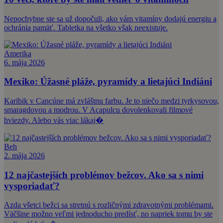
Nepochybne ste sa už dopočuli, ako vám vitamíny dodajú energiu a
ochránia pamäť. Tabletka na všetko však neexistuje.
Amerika
6. mája 2026
Mexiko: Úžasné pláže, pyramídy a lietajúci Indiáni
Karibik v Cancúne má zvláštnu farbu. Je to niečo medzi tyrkysovou,
smaragdovou a modrou. V Acapulcu dovolenkovali filmové
hviezdy. Alebo vás viac lákaj�
Beh
2. mája 2026
12 najčastejších problémov bežcov. Ako sa s nimi
vysporiadať?
Azda všetci bežci sa stretnú s rozličnými zdravotnými problémami.
Väčšine možno veľmi jednoducho predísť, no napriek tomu by ste