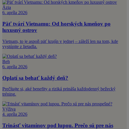
Ázia
6. apríla 2026
Päť tvárí Vietnamu: Od horských kmeňov po
luxusný ostrov
Vietnam, to je aspoň päť krajín v jednej – záleží len na tom, kde
vystúpite z lietadla.
Beh
6. apríla 2026
Oplatí sa behať každý deň?
Prečítajte si, aké benefity a riziká prináša každodenný bežecký
tréning.
Výživa
4. apríla 2026
Trinásť vitamínov pod lupou. Prečo sú pre nás