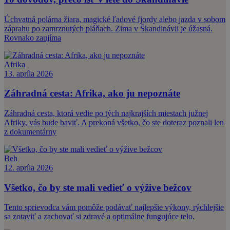
Úchvatná polárna žiara, magické ľadové fjordy alebo jazda v sobom
záprahu po zamrznutých pláňach. Zima v Škandinávii je úžasná.
Rovnako zaujíma
Afrika
13. apríla 2026
Záhradná cesta: Afrika, ako ju nepoznáte
Záhradná cesta, ktorá vedie po tých najkrajších miestach južnej
Afriky, vás bude baviť. A prekoná všetko, čo ste doteraz poznali len
z dokumentárny
Beh
12. apríla 2026
Všetko, čo by ste mali vedieť o výžive bežcov
Tento sprievodca vám pomôže podávať najlepšie výkony, rýchlejšie
sa zotaviť a zachovať si zdravé a optimálne fungujúce telo.