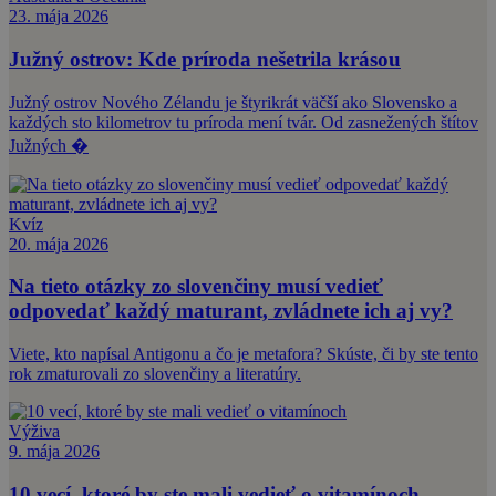
23. mája 2026
Južný ostrov: Kde príroda nešetrila krásou
Južný ostrov Nového Zélandu je štyrikrát väčší ako Slovensko a
každých sto kilometrov tu príroda mení tvár. Od zasnežených štítov
Južných �
Kvíz
20. mája 2026
Na tieto otázky zo slovenčiny musí vedieť
odpovedať každý maturant, zvládnete ich aj vy?
Viete, kto napísal Antigonu a čo je metafora? Skúste, či by ste tento
rok zmaturovali zo slovenčiny a literatúry.
Výživa
9. mája 2026
10 vecí, ktoré by ste mali vedieť o vitamínoch