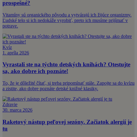
prospešné?
Vitamíny sú organického pôvodu a vytvárajú ich žijúce organizmy.
Ľudské telo si ich nedokáže vyrobiť, preto ich musíme prijímať v
potrave.
Kvíz
1. apríla 2026
Vyrastali ste na týchto detských knihách? Otestujte
sa, ako dobre ich poznáte!
To, že je dôležité čítať, si treba pripomínať stále. Zapojte sa do kvízu
a zistite, ako dobre poznáte detské knižné klasiky.
Zdravie
30. marca 2026
Raketový nástup peľovej sezóny. Začiatok alergií je
tu