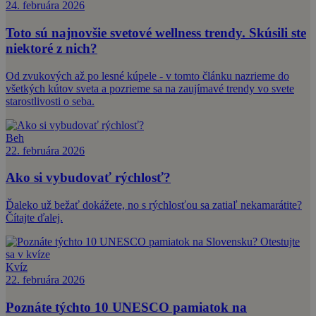
24. februára 2026
Toto sú najnovšie svetové wellness trendy. Skúsili ste
niektoré z nich?
Od zvukových až po lesné kúpele - v tomto článku nazrieme do
všetkých kútov sveta a pozrieme sa na zaujímavé trendy vo svete
starostlivosti o seba.
Beh
22. februára 2026
Ako si vybudovať rýchlosť?
Ďaleko už bežať dokážete, no s rýchlosťou sa zatiaľ nekamarátite?
Čítajte ďalej.
Kvíz
22. februára 2026
Poznáte týchto 10 UNESCO pamiatok na