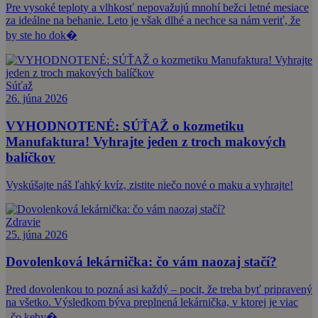
Pre vysoké teploty a vlhkosť nepovažujú mnohí bežci letné mesiace
za ideálne na behanie. Leto je však dlhé a nechce sa nám veriť, že
by ste ho dok�
Súťaž
26. júna 2026
VYHODNOTENÉ: SÚŤAŽ o kozmetiku
Manufaktura! Vyhrajte jeden z troch makových
balíčkov
Vyskúšajte náš ľahký kvíz, zistite niečo nové o maku a vyhrajte!
Zdravie
25. júna 2026
Dovolenková lekárnička: čo vám naozaj stačí?
Pred dovolenkou to pozná asi každý – pocit, že treba byť pripravený
na všetko. Výsledkom býva preplnená lekárnička, v ktorej je viac
„čo keby�