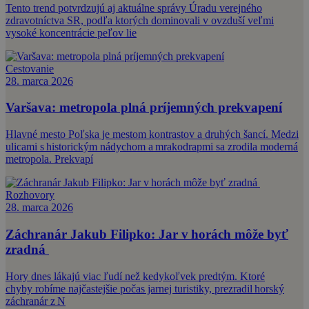
Tento trend potvrdzujú aj aktuálne správy Úradu verejného
zdravotníctva SR, podľa ktorých dominovali v ovzduší veľmi
vysoké koncentrácie peľov lie
Cestovanie
28. marca 2026
Varšava: metropola plná príjemných prekvapení
Hlavné mesto Poľska je mestom kontrastov a druhých šancí. Medzi
ulicami s historickým nádychom a mrakodrapmi sa zrodila moderná
metropola. Prekvapí
Rozhovory
28. marca 2026
Záchranár Jakub Filipko: Jar v horách môže byť
zradná
Hory dnes lákajú viac ľudí než kedykoľvek predtým. Ktoré
chyby robíme najčastejšie počas jarnej turistiky, prezradil horský
záchranár z N