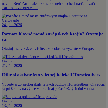
navrhli Benátčania, ale nikto sa do neho nechcel nasťahovať?
Taliansko vie prekvapiť
Cestovanie
24. júla 2026
Poznáte hlavné mestá európskych krajín? Otestujte
sa!
Otestujte sa v kvíze a zistite, ako dobre sa vyznáte v Európe.
Outdoor
21. júla 2026
Užite si aktívne leto v letnej kolekcii Horsefeathers
Vyberte si zo širokej škály letných outfitov Horsefeathers. Osvedčia
sa pri športe, na výlete v horách aj počas bežných dní v meste.
Outdoor
13. júla 2026