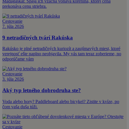
Madagaskar. Spája ich vzácna voňavá korenina, ktorej cena
prekonáva cenu striebra.
Cestovanie
7. júla 2026
9 netradičných tvárí Rakúska
Rakúsko je plné netradičných kuriozít a zaujímavých miest, ktoré
verejnosť ešte naplno neobjavila. My vás tam teraz zoberieme, no
odporúčame vám
Cestovanie
3. júla 2026
Aký typ letného dobrodruha ste?
Voda alebo hory? Paddleboard alebo bicykel? Zistite v kvíze, po
čom vaša duša túži.
Cestovanie