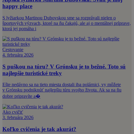
happy place
S lyžiarkou Martinou Dubovskou sme sa rozprávali nielen o
športových výzvach, ktoré na ňu čakajú, ale aj o mentálnej príprave,
ktorá jej pomáha i
Cestovanie
4. februára 2026
S puškou na túru? V Grónsku je to bežné. Toto sú
najlepšie turistické treky
Ešte nedávno sa na tieto miesta dostali iba polárnici, vy môžete
v Grónsku podniknúť najlepšiu túru svojho života. Ak sa na ňu
dobre pripravíte a�
Ako cvičiť
3. februára 2026
Koľko cvičenia je tak akurát?