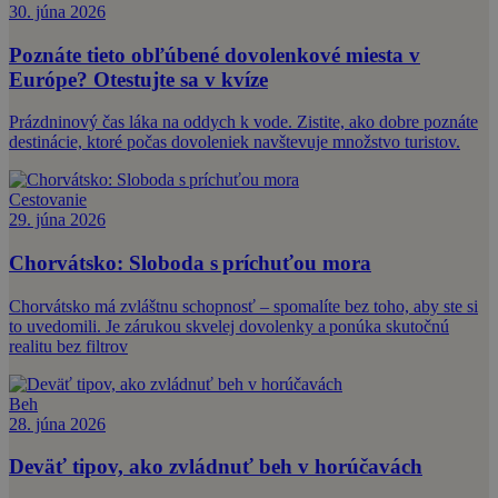
30. júna 2026
Poznáte tieto obľúbené dovolenkové miesta v
Európe? Otestujte sa v kvíze
Prázdninový čas láka na oddych k vode. Zistite, ako dobre poznáte
destinácie, ktoré počas dovoleniek navštevuje množstvo turistov.
Cestovanie
29. júna 2026
Chorvátsko: Sloboda s príchuťou mora
Chorvátsko má zvláštnu schopnosť – spomalíte bez toho, aby ste si
to uvedomili. Je zárukou skvelej dovolenky a ponúka skutočnú
realitu bez filtrov
Beh
28. júna 2026
Deväť tipov, ako zvládnuť beh v horúčavách