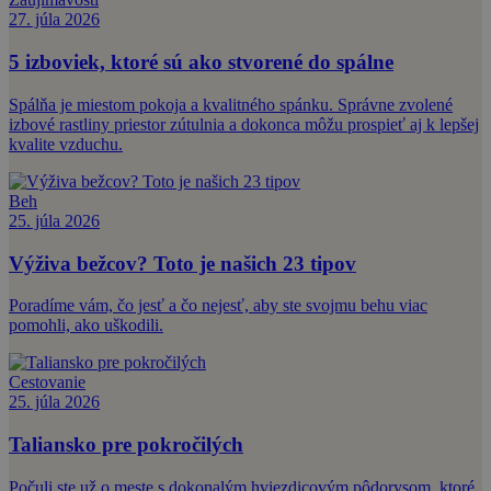
27. júla 2026
5 izboviek, ktoré sú ako stvorené do spálne
Spálňa je miestom pokoja a kvalitného spánku. Správne zvolené
izbové rastliny priestor zútulnia a dokonca môžu prospieť aj k lepšej
kvalite vzduchu.
Beh
25. júla 2026
Výživa bežcov? Toto je našich 23 tipov
Poradíme vám, čo jesť a čo nejesť, aby ste svojmu behu viac
pomohli, ako uškodili.
Cestovanie
25. júla 2026
Taliansko pre pokročilých
Počuli ste už o meste s dokonalým hviezdicovým pôdorysom, ktoré