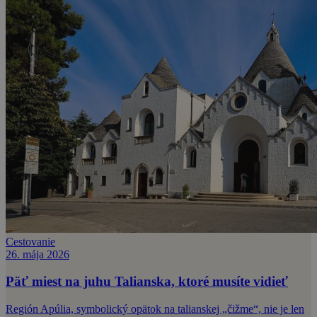
Cestovanie
26. mája 2026
Päť miest na juhu Talianska, ktoré musíte vidieť
Región Apúlia, symbolický opätok na talianskej „čižme“, nie je len