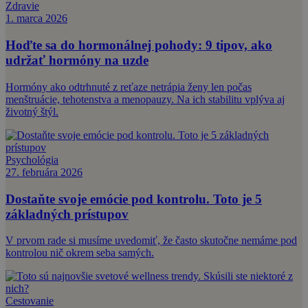
Zdravie
1. marca 2026
Hoďte sa do hormonálnej pohody: 9 tipov, ako
udržať hormóny na uzde
Hormóny ako odtrhnuté z reťaze netrápia ženy len počas
menštruácie, tehotenstva a menopauzy. Na ich stabilitu vplýva aj
životný štýl.
Psychológia
27. februára 2026
Dostaňte svoje emócie pod kontrolu. Toto je 5
základných prístupov
V prvom rade si musíme uvedomiť, že často skutočne nemáme pod
kontrolou nič okrem seba samých.
Cestovanie