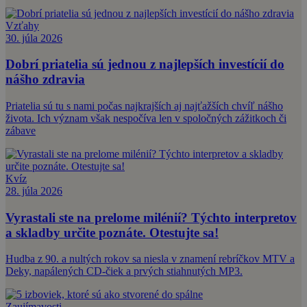
Vzťahy
30. júla 2026
Dobrí priatelia sú jednou z najlepších investícií do
nášho zdravia
Priatelia sú tu s nami počas najkrajších aj najťažších chvíľ nášho
života. Ich význam však nespočíva len v spoločných zážitkoch či
zábave
Kvíz
28. júla 2026
Vyrastali ste na prelome milénií? Týchto interpretov
a skladby určite poznáte. Otestujte sa!
Hudba z 90. a nultých rokov sa niesla v znamení rebríčkov MTV a
Deky, napálených CD-čiek a prvých stiahnutých MP3.
Zaujímavosti