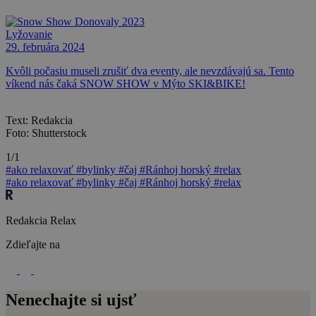
Lyžovanie
29. februára 2024
Kvôli počasiu museli zrušiť dva eventy, ale nevzdávajú sa. Tento
víkend nás čaká SNOW SHOW v Mýto SKI&BIKE!
Text: Redakcia
Foto: Shutterstock
1/1
#ako relaxovať
#bylinky
#čaj
#Ránhoj horský
#relax
#ako relaxovať
#bylinky
#čaj
#Ránhoj horský
#relax
Redakcia Relax
Zdieľajte na
Nenechajte si ujsť