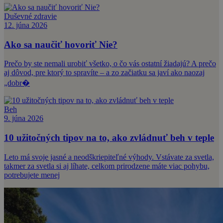
Duševné zdravie
12. júna 2026
Ako sa naučiť hovoriť Nie?
Prečo by ste nemali urobiť všetko, o čo vás ostatní žiadajú? A prečo
aj dôvod, pre ktorý to spravíte – a zo začiatku sa javí ako naozaj
„dobr�
Beh
9. júna 2026
10 užitočných tipov na to, ako zvládnuť beh v teple
Leto má svoje jasné a neodškriepiteľné výhody. Vstávate za svetla,
takmer za svetla si aj líhate, celkom prirodzene máte viac pohybu,
potrebujete menej