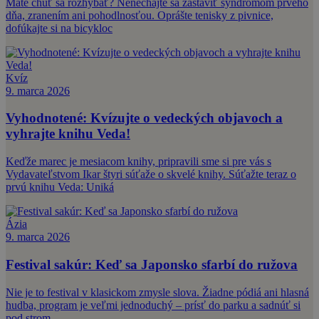
Máte chuť sa rozhýbať? Nenechajte sa zastaviť syndrómom prvého
dňa, zranením ani pohodlnosťou. Oprášte tenisky z pivnice,
dofúkajte si na bicykloc
Kvíz
9. marca 2026
Vyhodnotené: Kvízujte o vedeckých objavoch a
vyhrajte knihu Veda!
Keďže marec je mesiacom knihy, pripravili sme si pre vás s
Vydavateľstvom Ikar štyri súťaže o skvelé knihy. Súťažte teraz o
prvú knihu Veda: Uniká
Ázia
9. marca 2026
Festival sakúr: Keď sa Japonsko sfarbí do ružova
Nie je to festival v klasickom zmysle slova. Žiadne pódiá ani hlasná
hudba, program je veľmi jednoduchý – prísť do parku a sadnúť si
pod strom.