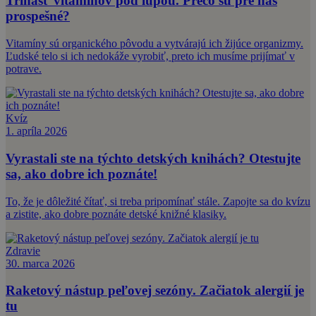
Trinásť vitamínov pod lupou. Prečo sú pre nás
prospešné?
Vitamíny sú organického pôvodu a vytvárajú ich žijúce organizmy.
Ľudské telo si ich nedokáže vyrobiť, preto ich musíme prijímať v
potrave.
Kvíz
1. apríla 2026
Vyrastali ste na týchto detských knihách? Otestujte
sa, ako dobre ich poznáte!
To, že je dôležité čítať, si treba pripomínať stále. Zapojte sa do kvízu
a zistite, ako dobre poznáte detské knižné klasiky.
Zdravie
30. marca 2026
Raketový nástup peľovej sezóny. Začiatok alergií je
tu