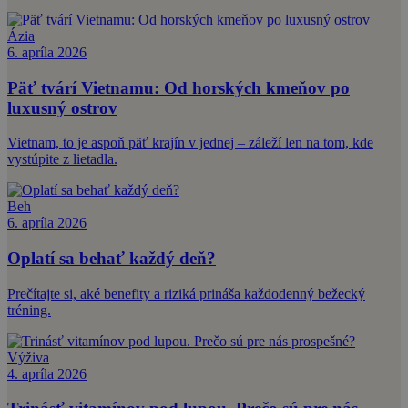
Ázia
6. apríla 2026
Päť tvárí Vietnamu: Od horských kmeňov po
luxusný ostrov
Vietnam, to je aspoň päť krajín v jednej – záleží len na tom, kde
vystúpite z lietadla.
Beh
6. apríla 2026
Oplatí sa behať každý deň?
Prečítajte si, aké benefity a riziká prináša každodenný bežecký
tréning.
Výživa
4. apríla 2026