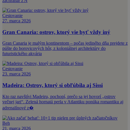
záchranár z N
Cestovanie
27. marca 2026
Gran Canaria: ostrov, ktorý vie byť vždy iný
Gran Canaria je malým kontinentom – počas jediného dňa prejdete z
púšte do borovicových hôr, z koloniálnej architektúry do
futuristického akvária
Cestovanie
23. marca 2026
Madeira: Ostrov, ktorý si obľúbila aj Sissi
Kto raz navštívi Madeiru, pochopí, prečo sa jej hovorí „ostrov
večnej jari“. Zelená hornatá perla v Atlantiku ponúka romantiku aj
adrenalínové z�
Beh
21. marca 2026