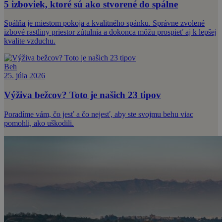
5 izboviek, ktoré sú ako stvorené do spálne
Spálňa je miestom pokoja a kvalitného spánku. Správne zvolené
izbové rastliny priestor zútulnia a dokonca môžu prospieť aj k lepšej
kvalite vzduchu.
Beh
25. júla 2026
Výživa bežcov? Toto je našich 23 tipov
Poradíme vám, čo jesť a čo nejesť, aby ste svojmu behu viac
pomohli, ako uškodili.