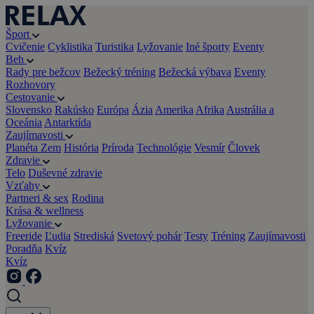
Šport
Cvičenie
Cyklistika
Turistika
Lyžovanie
Iné športy
Eventy
Beh
Rady pre bežcov
Bežecký tréning
Bežecká výbava
Eventy
Rozhovory
Cestovanie
Slovensko
Rakúsko
Európa
Ázia
Amerika
Afrika
Austrália a
Oceánia
Antarktída
Zaujímavosti
Planéta Zem
História
Príroda
Technológie
Vesmír
Človek
Zdravie
Telo
Duševné zdravie
Vzťahy
Partneri & sex
Rodina
Krása & wellness
Lyžovanie
Freeride
Ľudia
Strediská
Svetový pohár
Testy
Tréning
Zaujímavosti
Poradňa
Kvíz
Kvíz