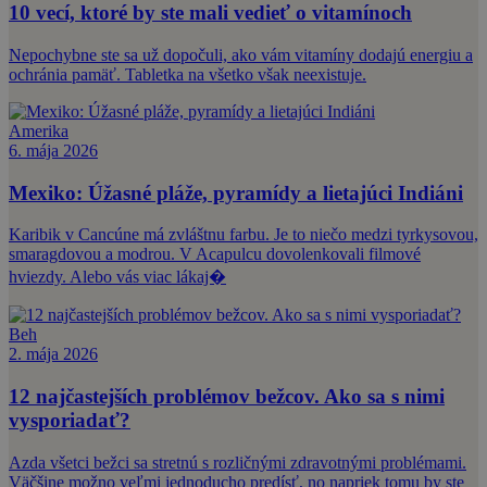
10 vecí, ktoré by ste mali vedieť o vitamínoch
Nepochybne ste sa už dopočuli, ako vám vitamíny dodajú energiu a
ochránia pamäť. Tabletka na všetko však neexistuje.
Amerika
6. mája 2026
Mexiko: Úžasné pláže, pyramídy a lietajúci Indiáni
Karibik v Cancúne má zvláštnu farbu. Je to niečo medzi tyrkysovou,
smaragdovou a modrou. V Acapulcu dovolenkovali filmové
hviezdy. Alebo vás viac lákaj�
Beh
2. mája 2026
12 najčastejších problémov bežcov. Ako sa s nimi
vysporiadať?
Azda všetci bežci sa stretnú s rozličnými zdravotnými problémami.
Väčšine možno veľmi jednoducho predísť, no napriek tomu by ste