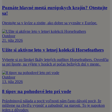
Poznáte hlavné mestá európskych krajín? Otestujte
sa!
Otestujte sa v kvíze a zistite, ako dobre sa vyznáte v Európe.
Outdoor
21. júla 2026
Užite si aktívne leto v letnej kolekcii Horsefeathers
Vyberte si zo širokej škály letných outfitov Horsefeathers. Osvedčia
sa pri športe, na výlete v horách aj počas bežných dní v meste.
Outdoor
13. júla 2026
8 tipov na pohodové leto pri vode
Prázdninová nálada a pocit voľnosti nám často dávajú pocit, že
môžeme na chvíľu vypnúť a zabudnúť na starosti. To je napokon
jeden z dôvodov,