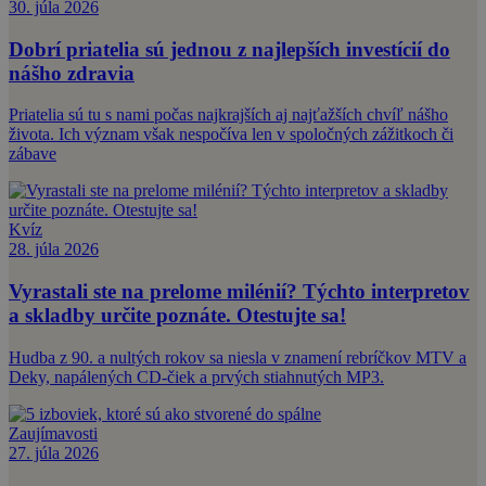
30. júla 2026
Dobrí priatelia sú jednou z najlepších investícií do
nášho zdravia
Priatelia sú tu s nami počas najkrajších aj najťažších chvíľ nášho
života. Ich význam však nespočíva len v spoločných zážitkoch či
zábave
Kvíz
28. júla 2026
Vyrastali ste na prelome milénií? Týchto interpretov
a skladby určite poznáte. Otestujte sa!
Hudba z 90. a nultých rokov sa niesla v znamení rebríčkov MTV a
Deky, napálených CD-čiek a prvých stiahnutých MP3.
Zaujímavosti
27. júla 2026