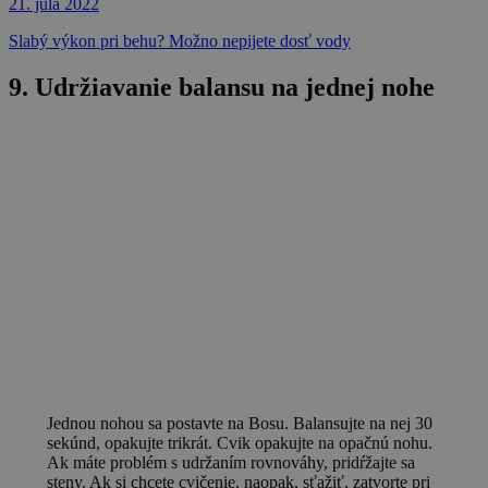
21. júla 2022
Slabý výkon pri behu? Možno nepijete dosť vody
9. Udržiavanie balansu na jednej nohe
Jednou nohou sa postavte na Bosu. Balansujte na nej 30
sekúnd, opakujte trikrát. Cvik opakujte na opačnú nohu.
Ak máte problém s udržaním rovnováhy, pridŕžajte sa
steny. Ak si chcete cvičenie, naopak, sťažiť, zatvorte pri