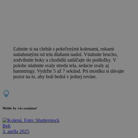
Ľahnite si na chrbát s pokrčenými kolenami, rukami
natiahnutými od tela dlaňami nadol. Vtiahnite brucho,
zodvihnite boky a chodidlá zatláčajte do podložky. V
polohe stiahnite svaly stredu tela, sedacie svaly aj
hamstringy. Vydržte 5 až 7 sekúnd. Pri mostíku si dávajte
pozor na to, aby boli bedrá v jednej rovine.
Mohlo by vás zaujímať
Beh
3. apríla 2025