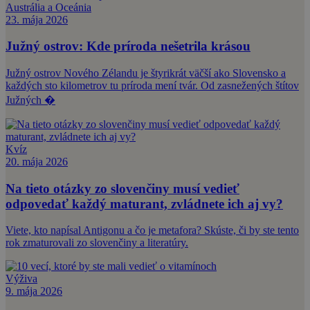
Austrália a Oceánia
23. mája 2026
Južný ostrov: Kde príroda nešetrila krásou
Južný ostrov Nového Zélandu je štyrikrát väčší ako Slovensko a
každých sto kilometrov tu príroda mení tvár. Od zasnežených štítov
Južných �
Kvíz
20. mája 2026
Na tieto otázky zo slovenčiny musí vedieť
odpovedať každý maturant, zvládnete ich aj vy?
Viete, kto napísal Antigonu a čo je metafora? Skúste, či by ste tento
rok zmaturovali zo slovenčiny a literatúry.
Výživa
9. mája 2026