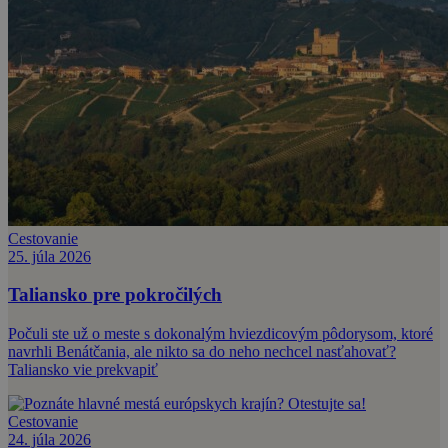
Cestovanie
25. júla 2026
Taliansko pre pokročilých
Počuli ste už o meste s dokonalým hviezdicovým pôdorysom, ktoré
navrhli Benátčania, ale nikto sa do neho nechcel nasťahovať?
Taliansko vie prekvapiť
Cestovanie
24. júla 2026