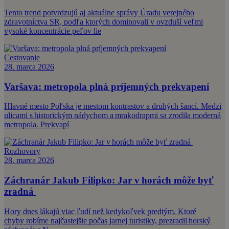
Tento trend potvrdzujú aj aktuálne správy Úradu verejného
zdravotníctva SR, podľa ktorých dominovali v ovzduší veľmi
vysoké koncentrácie peľov lie
Cestovanie
28. marca 2026
Varšava: metropola plná príjemných prekvapení
Hlavné mesto Poľska je mestom kontrastov a druhých šancí. Medzi
ulicami s historickým nádychom a mrakodrapmi sa zrodila moderná
metropola. Prekvapí
Rozhovory
28. marca 2026
Záchranár Jakub Filipko: Jar v horách môže byť
zradná
Hory dnes lákajú viac ľudí než kedykoľvek predtým. Ktoré
chyby robíme najčastejšie počas jarnej turistiky, prezradil horský