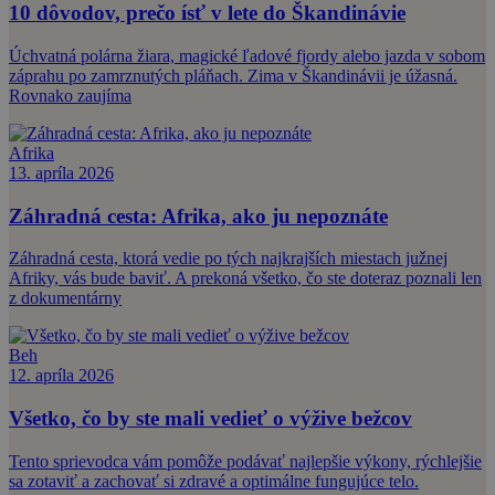
10 dôvodov, prečo ísť v lete do Škandinávie
Úchvatná polárna žiara, magické ľadové fjordy alebo jazda v sobom
záprahu po zamrznutých pláňach. Zima v Škandinávii je úžasná.
Rovnako zaujíma
Afrika
13. apríla 2026
Záhradná cesta: Afrika, ako ju nepoznáte
Záhradná cesta, ktorá vedie po tých najkrajších miestach južnej
Afriky, vás bude baviť. A prekoná všetko, čo ste doteraz poznali len
z dokumentárny
Beh
12. apríla 2026
Všetko, čo by ste mali vedieť o výžive bežcov
Tento sprievodca vám pomôže podávať najlepšie výkony, rýchlejšie
sa zotaviť a zachovať si zdravé a optimálne fungujúce telo.