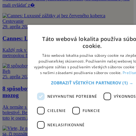
mali ovládať z�
Cestovanie
29. apríla 2026
Cannes: Luxusné zážitky aj bez červeného koberca
Táto webová lokalita používa súb
cookie.
Každý rok v máji sa mesto na Azúrovom pobreží stane na pár dní
Táto webová lokalita používa súbory cookie na zlepš
metropolou filmového sveta.
používateľskej skúsenosti. Používaním našej webovej lo
vyjadrujete súhlas s používaním všetkých súborov cookie 
Beh
s našimi zásadami používania súborov cookie.
Prečíta
25. apríla 2026
ZOBRAZIŤ VŠETKÝCH PARTNEROV
(1) →
8 spôsobov, akými môže beh zmeniť vaše telo a
mozog
NEVYHNUTNE POTREBNÉ
VÝKONNOS
Ak nemáte s behaním skúsenosti, začiatky dokážu byť poriadne
CIELENIE
FUNKCIE
bolestivé. Beh má ale množstvo benefitov na naše telo a myseľ -
toto je osem z nich.
NEKLASIFIKOVANÉ