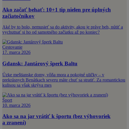
Ako začať behať: 10+1 tip nielen pre úplných
začiatočníkov
Aké by to bolo, nemusieť sa do aktivity, akou je práve beh, nútiť a
vychutnať si ho od samotného začiatku až po koniec?
Cestovanie
17. marca 2026
Gdansk: Jantárový šperk Baltu
Úzke meštianske domy, vôňa mora a pokojné uličky – v
prekrásnych Benátkach severu máte chuť sa stratiť. Za romantickou
kulisou sa však skrýva mes
Šport
10. marca 2026
Ako sa na jar vrátiť k športu (bez výhovoriek
a zranení)