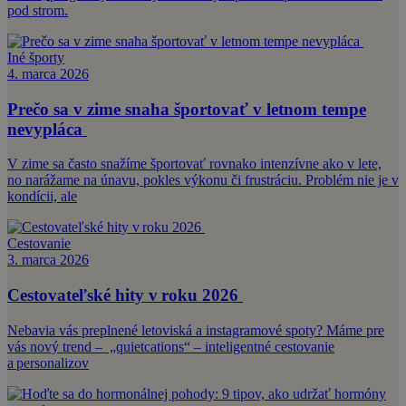
pod strom.
Iné športy
4. marca 2026
Prečo sa v zime snaha športovať v letnom tempe
nevypláca
V zime sa často snažíme športovať rovnako intenzívne ako v lete,
no narážame na únavu, pokles výkonu či frustráciu. Problém nie je v
kondícii, ale
Cestovanie
3. marca 2026
Cestovateľské hity v roku 2026
Nebavia vás preplnené letoviská a instagramové spoty? Máme pre
vás nový trend – „quietcations“ – inteligentné cestovanie
a personalizov