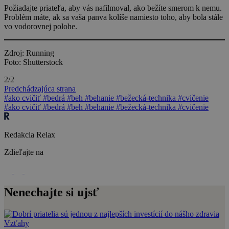
Požiadajte priateľa, aby vás nafilmoval, ako bežíte smerom k nemu.
Problém máte, ak sa vaša panva kolíše namiesto toho, aby bola stále
vo vodorovnej polohe.
Zdroj: Running
Foto: Shutterstock
2/2
Predchádzajúca strana
#ako cvičiť
#bedrá
#beh
#behanie
#bežecká-technika
#cvičenie
#ako cvičiť
#bedrá
#beh
#behanie
#bežecká-technika
#cvičenie
Redakcia Relax
Zdieľajte na
Nenechajte si ujsť
Vzťahy