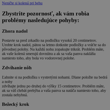
Neničte si kolená pri behu
Zbystrite pozornosť, ak vám robia
problémy nasledujúce pohyby:
Zhora nadol
Postavte sa pred zrkadlo na podložku vysokú 20 centimetrov.
Urobte krok nadol, pätou sa letmo dotknite podložky a vráťte sa do
pôvodnej polohy. Na každú nohu zopakujte trikrát. Problém máte,
ak vaše kolená smerujú dovnútra a ak sa vaša panva nakláňa
namiesto toho, aby bola vo vodorovnej polohe.
Zdvíhanie nôh
Ľahnite si na podložku s vystretými nohami. Dlane položte na bedrá
a nohy
zdvíhajte jednu po druhej do výšky 15 centimetrov. Problém máte,
ak sa váš chrbát prehýba a vaša panva sa natáča namiesto toho, aby
zostala nehybná.
Bežecký krok