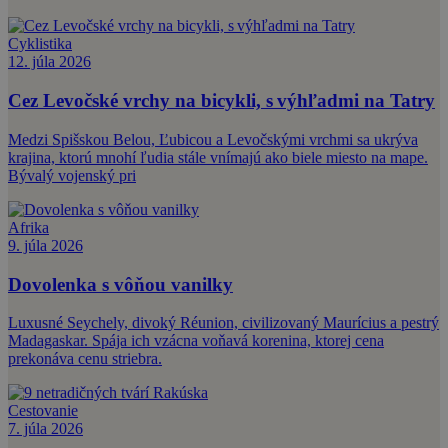
Cyklistika
12. júla 2026
Cez Levočské vrchy na bicykli, s výhľadmi na Tatry
Medzi Spišskou Belou, Ľubicou a Levočskými vrchmi sa ukrýva
krajina, ktorú mnohí ľudia stále vnímajú ako biele miesto na mape.
Bývalý vojenský pri
Afrika
9. júla 2026
Dovolenka s vôňou vanilky
Luxusné Seychely, divoký Réunion, civilizovaný Maurícius a pestrý
Madagaskar. Spája ich vzácna voňavá korenina, ktorej cena
prekonáva cenu striebra.
Cestovanie
7. júla 2026