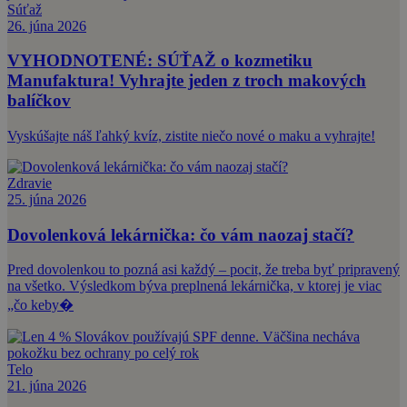
Súťaž
26. júna 2026
VYHODNOTENÉ: SÚŤAŽ o kozmetiku
Manufaktura! Vyhrajte jeden z troch makových
balíčkov
Vyskúšajte náš ľahký kvíz, zistite niečo nové o maku a vyhrajte!
Zdravie
25. júna 2026
Dovolenková lekárnička: čo vám naozaj stačí?
Pred dovolenkou to pozná asi každý – pocit, že treba byť pripravený
na všetko. Výsledkom býva preplnená lekárnička, v ktorej je viac
„čo keby�
Telo
21. júna 2026