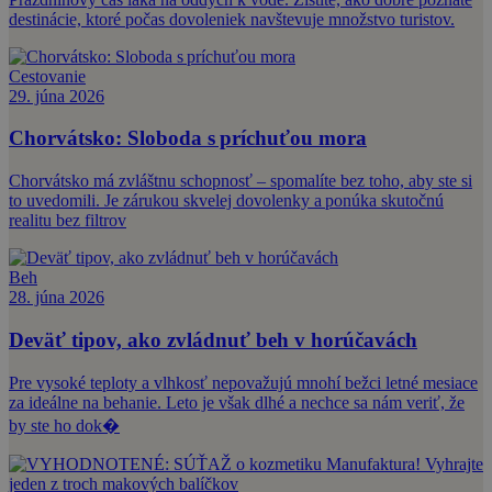
destinácie, ktoré počas dovoleniek navštevuje množstvo turistov.
Cestovanie
29. júna 2026
Chorvátsko: Sloboda s príchuťou mora
Chorvátsko má zvláštnu schopnosť – spomalíte bez toho, aby ste si
to uvedomili. Je zárukou skvelej dovolenky a ponúka skutočnú
realitu bez filtrov
Beh
28. júna 2026
Deväť tipov, ako zvládnuť beh v horúčavách
Pre vysoké teploty a vlhkosť nepovažujú mnohí bežci letné mesiace
za ideálne na behanie. Leto je však dlhé a nechce sa nám veriť, že
by ste ho dok�