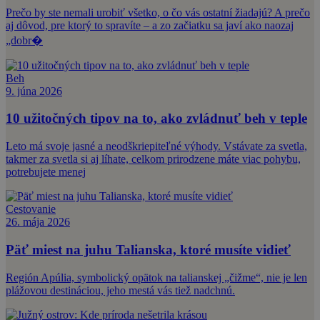
Prečo by ste nemali urobiť všetko, o čo vás ostatní žiadajú? A prečo
aj dôvod, pre ktorý to spravíte – a zo začiatku sa javí ako naozaj
„dobr�
Beh
9. júna 2026
10 užitočných tipov na to, ako zvládnuť beh v teple
Leto má svoje jasné a neodškriepiteľné výhody. Vstávate za svetla,
takmer za svetla si aj líhate, celkom prirodzene máte viac pohybu,
potrebujete menej
Cestovanie
26. mája 2026
Päť miest na juhu Talianska, ktoré musíte vidieť
Región Apúlia, symbolický opätok na talianskej „čižme“, nie je len
plážovou destináciou, jeho mestá vás tiež nadchnú.