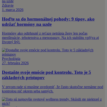
Zdravie
1. marca 2026
Hoďte sa do hormonálnej pohody: 9 tipov, ako
udržať hormóny na uzde
Hormóny ako odtrhnuté z reťaze netrápia ženy len počas
menštruácie, tehotenstva a menopauzy. Na ich stabilitu vplýva aj
životný štýl.
Psychológia
27. februára 2026
Dostaňte svoje emócie pod kontrolu. Toto je 5
základných prístupov
V prvom rade si musíme uvedomiť, že často skutočne nemáme pod
kontrolou nič okrem seba samých.