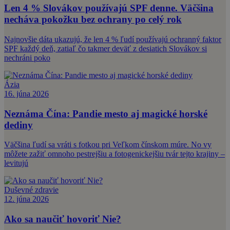
Len 4 % Slovákov používajú SPF denne. Väčšina
necháva pokožku bez ochrany po celý rok
Najnovšie dáta ukazujú, že len 4 % ľudí používajú ochranný faktor
SPF každý deň, zatiaľ čo takmer deväť z desiatich Slovákov si
nechráni poko
Ázia
16. júna 2026
Neznáma Čína: Pandie mesto aj magické horské
dediny
Väčšina ľudí sa vráti s fotkou pri Veľkom čínskom múre. No vy
môžete zažiť omnoho pestrejšiu a fotogenickejšiu tvár tejto krajiny –
levitujú
Duševné zdravie
12. júna 2026
Ako sa naučiť hovoriť Nie?