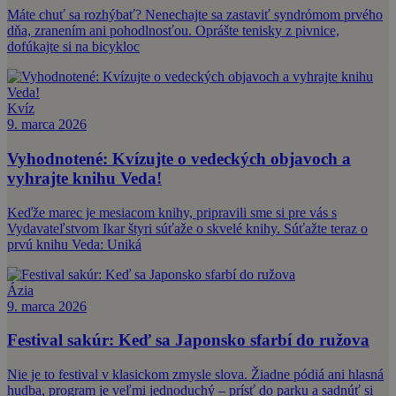
Máte chuť sa rozhýbať? Nenechajte sa zastaviť syndrómom prvého
dňa, zranením ani pohodlnosťou. Oprášte tenisky z pivnice,
dofúkajte si na bicykloc
Kvíz
9. marca 2026
Vyhodnotené: Kvízujte o vedeckých objavoch a
vyhrajte knihu Veda!
Keďže marec je mesiacom knihy, pripravili sme si pre vás s
Vydavateľstvom Ikar štyri súťaže o skvelé knihy. Súťažte teraz o
prvú knihu Veda: Uniká
Ázia
9. marca 2026
Festival sakúr: Keď sa Japonsko sfarbí do ružova
Nie je to festival v klasickom zmysle slova. Žiadne pódiá ani hlasná
hudba, program je veľmi jednoduchý – prísť do parku a sadnúť si