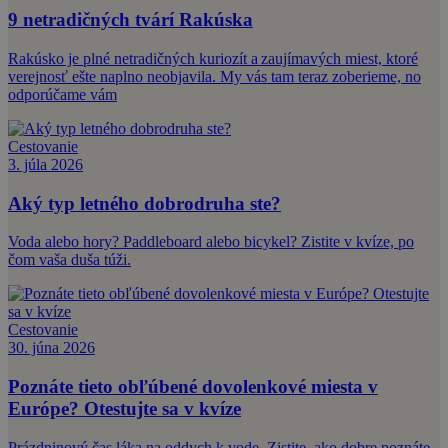
9 netradičných tvárí Rakúska
Rakúsko je plné netradičných kuriozít a zaujímavých miest, ktoré
verejnosť ešte naplno neobjavila. My vás tam teraz zoberieme, no
odporúčame vám
Cestovanie
3. júla 2026
Aký typ letného dobrodruha ste?
Voda alebo hory? Paddleboard alebo bicykel? Zistite v kvíze, po
čom vaša duša túži.
Cestovanie
30. júna 2026
Poznáte tieto obľúbené dovolenkové miesta v
Európe? Otestujte sa v kvíze
Prázdninový čas láka na oddych k vode. Zistite, ako dobre poznáte