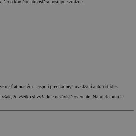
k išlo o kométu, atmosféra postupne zmizne.
ôže mať atmosféru – aspoň prechodne,“ uvádzajú autori štúdie.
však, že všetko si vyžaduje nezávislé overenie. Napriek tomu je