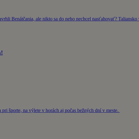
rhli Benátčania, ale nikto sa do neho nechcel nasťahovať? Taliansko 
a!
a pri športe, na výlete v horách aj počas bežných dní v meste.