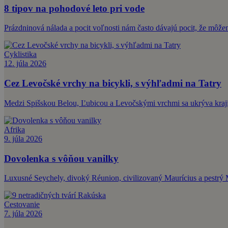
8 tipov na pohodové leto pri vode
Prázdninová nálada a pocit voľnosti nám často dávajú pocit, že môže
Cyklistika
12. júla 2026
Cez Levočské vrchy na bicykli, s výhľadmi na Tatry
Medzi Spišskou Belou, Ľubicou a Levočskými vrchmi sa ukrýva krajin
Afrika
9. júla 2026
Dovolenka s vôňou vanilky
Luxusné Seychely, divoký Réunion, civilizovaný Maurícius a pestrý M
Cestovanie
7. júla 2026