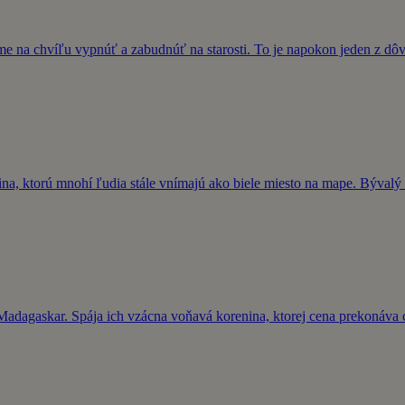
me na chvíľu vypnúť a zabudnúť na starosti. To je napokon jeden z dô
a, ktorú mnohí ľudia stále vnímajú ako biele miesto na mape. Bývalý 
adagaskar. Spája ich vzácna voňavá korenina, ktorej cena prekonáva c