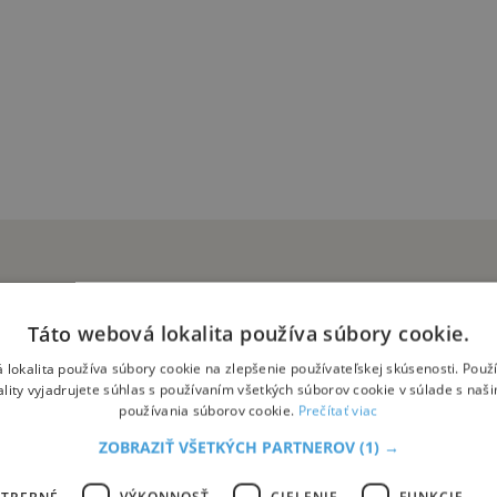
Táto webová lokalita používa súbory cookie.
šho zdravia
 lokalita používa súbory cookie na zlepšenie používateľskej skúsenosti. Použ
ality vyjadrujete súhlas s používaním všetkých súborov cookie v súlade s naš
vota. Ich význam však nespočíva len v spoločných zážitkoch či zábave
používania súborov cookie.
Prečítať viac
ZOBRAZIŤ VŠETKÝCH PARTNEROV
(1) →
OTREBNÉ
VÝKONNOSŤ
CIELENIE
FUNKCIE