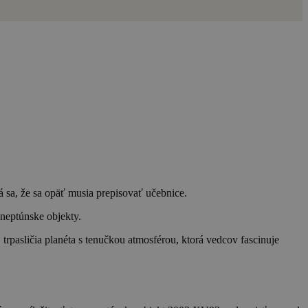
 sa, že sa opäť musia prepisovať učebnice.
sneptúnske objekty.
o, trpasličia planéta s tenučkou atmosférou, ktorá vedcov fascinuje