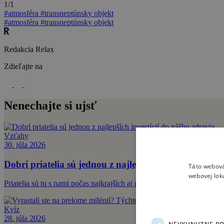
1/1
#atmosféra
#transneptúnsky objekt
#atmosféra
#transneptúnsky objekt
Redakcia Relax
Zdieľajte na
Nenechajte si ujsť
Vzťahy
30. júla 2026
Dobrí priatelia sú jednou z najlepších investícií do ná
Táto webová
webovej lok
Priatelia sú tu s nami počas najkrajších aj najťažších chvíľ nášho ži
Kvíz
28. júla 2026
NEVYHNUTNE P