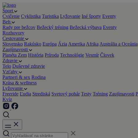
Šport
Cvičenie
Cyklistika
Turistika
Lyžovanie
Iné športy
Eventy
Beh
Rady pre bežcov
Bežecký tréning
Bežecká výbava
Eventy
Rozhovory
Cestovanie
Slovensko
Rakúsko
Európa
Ázia
Amerika
Afrika
Austrália a Oceánia
Zaujímavosti
Planéta Zem
História
Príroda
Technológie
Vesmír
Človek
Zdravie
Telo
Duševné zdravie
Vzťahy
Partneri & sex
Rodina
Krása & wellness
Lyžovanie
Freeride
Ľudia
Strediská
Svetový pohár
Testy
Tréning
Zaujímavosti
P
Kvíz