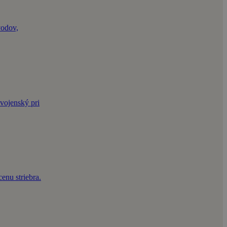
vodov,
vojenský pri
enu striebra.