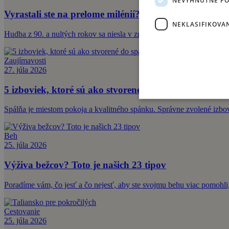
Vyrastali ste na prelome milénií? Týchto interpretov a
NEKLASIFIKOVA
Hudba z 90. a nultých rokov sa niesla v znamení rebríčkov MTV a 
Zaujímavosti
27. júla 2026
5 izboviek, ktoré sú ako stvorené do spálne
Spálňa je miestom pokoja a kvalitného spánku. Správne zvolené izbové
Beh
25. júla 2026
Výživa bežcov? Toto je našich 23 tipov
Poradíme vám, čo jesť a čo nejesť, aby ste svojmu behu viac pomohli,
Cestovanie
25. júla 2026