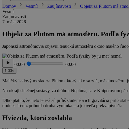
Domov
Vesmír
Zaujímavosti
Objekt za Plutom má atmos
Vesmír
Zaujímavosti
7. mája 2026
Objekt za Plutom má atmosféru. Podľa fy
Japonskí astronómovia objavili tenučkú atmosféru okolo malého ľadov
00:00
00:00
1.00×
Maličký ľadový mesiac za Plutom, ktorý, ako sa zdá, má atmosféru, j
Na okraji slnečnej sústavy, za dráhou Neptúna, sa v Kuiperovom páse 
Dlho platilo, že tieto telesá sú príliš studené a ich gravitácia príliš 
dodnes. Teraz pribudla druhá výnimka – a je oveľa prekvapivejšia.
Hviezda, ktorá zoslabla