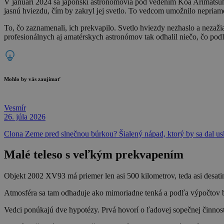
V januári 2024 sa japonskí astronómovia pod vedením Koa Arimatsuho
jasnú hviezdu, čím by zakryl jej svetlo. To vedcom umožnilo nepriamo
To, čo zaznamenali, ich prekvapilo. Svetlo hviezdy nezhaslo a nezažiar
profesionálnych aj amatérskych astronómov tak odhalil niečo, čo pod
Mohlo by vás zaujímať
Vesmír
26. júla 2026
Clona Zeme pred slnečnou búrkou? Šialený nápad, ktorý by sa dal us
Malé teleso s veľkým prekvapením
Objekt 2002 XV93 má priemer len asi 500 kilometrov, teda asi desatin
Atmosféra sa tam odhaduje ako mimoriadne tenká a podľa výpočtov by 
Vedci ponúkajú dve hypotézy. Prvá hovorí o ľadovej sopečnej činnost