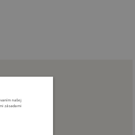
ívaním našej
imi zásadami