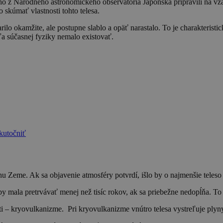
 z Národného astronomického observatória Japonska pripravili na vzá
 skúmať vlastnosti tohto telesa.
ilo okamžite, ale postupne slablo a opäť narastalo. To je charakteristi
ľa súčasnej fyziky nemalo existovať.
kutočniť
u Zeme. Ak sa objavenie atmosféry potvrdí, išlo by o najmenšie teleso
mala pretrvávať menej než tisíc rokov, ak sa priebežne nedopĺňa. To 
i – kryovulkanizme. Pri kryovulkanizme vnútro telesa vystreľuje plyn