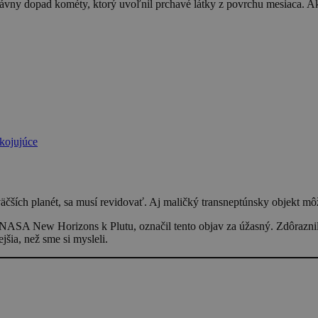
dávny dopad kométy, ktorý uvoľnil prchavé látky z povrchu mesiaca. A
kojujúce
 väčších planét, sa musí revidovať. Aj maličký transneptúnsky objekt m
 NASA New Horizons k Plutu, označil tento objav za úžasný. Zdôraznil 
jšia, než sme si mysleli.