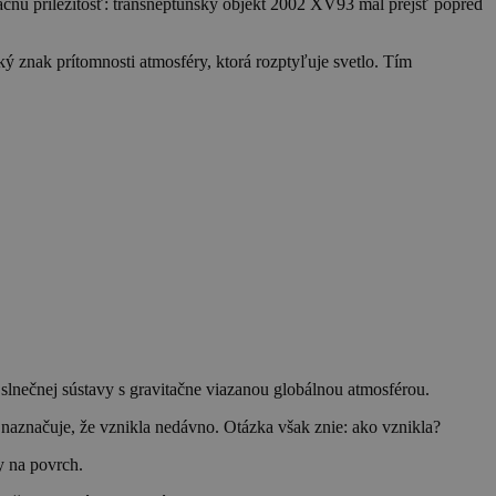
cnu príležitosť: transneptúnsky objekt 2002 XV93 mal prejsť popred
cký znak prítomnosti atmosféry, ktorá rozptyľuje svetlo. Tím
 slnečnej sústavy s gravitačne viazanou globálnou atmosférou.
naznačuje, že vznikla nedávno. Otázka však znie: ako vznikla?
y na povrch.