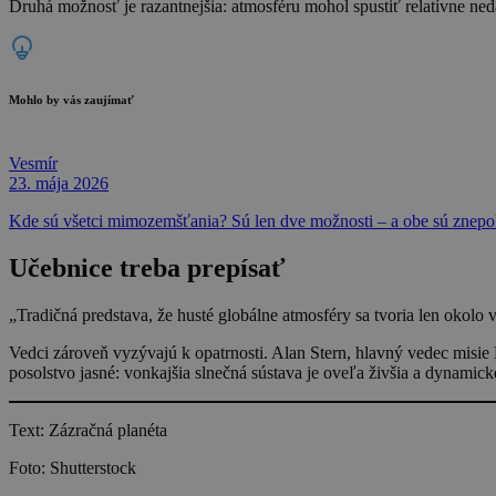
Druhá možnosť je razantnejšia: atmosféru mohol spustiť relatívne ne
Mohlo by vás zaujímať
Vesmír
23. mája 2026
Kde sú všetci mimozemšťania? Sú len dve možnosti – a obe sú znepo
Učebnice treba prepísať
„Tradičná predstava, že husté globálne atmosféry sa tvoria len okolo
Vedci zároveň vyzývajú k opatrnosti. Alan Stern, hlavný vedec misie
posolstvo jasné: vonkajšia slnečná sústava je oveľa živšia a dynamicke
Text: Zázračná planéta
Foto: Shutterstock