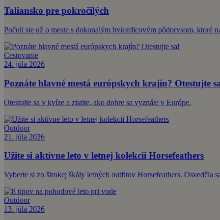
Taliansko pre pokročilých
Počuli ste už o meste s dokonalým hviezdicovým pôdorysom, ktoré nav
Cestovanie
24. júla 2026
Poznáte hlavné mestá európskych krajín? Otestujte s
Otestujte sa v kvíze a zistite, ako dobre sa vyznáte v Európe.
Outdoor
21. júla 2026
Užite si aktívne leto v letnej kolekcii Horsefeathers
Vyberte si zo širokej škály letných outfitov Horsefeathers. Osvedčia s
Outdoor
13. júla 2026