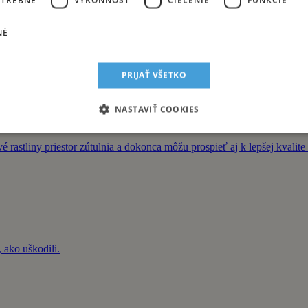
 skladby určite poznáte. Otestujte sa!
NÉ
Deky, napálených CD-čiek a prvých stiahnutých MP3.
PRIJAŤ VŠETKO
NASTAVIŤ COOKIES
 rastliny priestor zútulnia a dokonca môžu prospieť aj k lepšej kvalit
 ako uškodili.