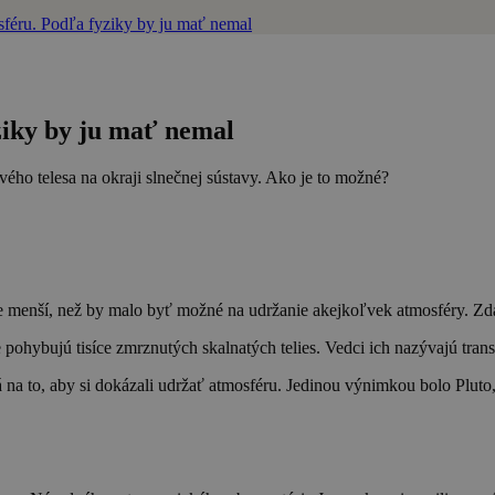
féru. Podľa fyziky by ju mať nemal
ziky by ju mať nemal
ého telesa na okraji slnečnej sústavy. Ako je to možné?
e menší, než by malo byť možné na udržanie akejkoľvek atmosféry. Zdá
pohybujú tisíce zmrznutých skalnatých telies. Vedci ich nazývajú tran
slabá na to, aby si dokázali udržať atmosféru. Jedinou výnimkou bolo Plut