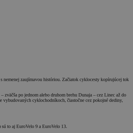
s nemenej zaujímavou históriou. Začiatok cyklocesty kopírujúcej tok
te – zväčša po jednom alebo druhom brehu Dunaja – cez Linec až do
bre vybudovaných cyklochodníkoch, čiastočne cez pokojné dediny,
sú to aj EuroVelo 9 a EuroVelo 13.