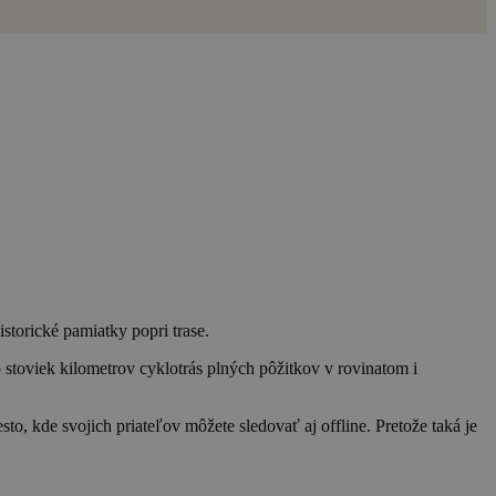
storické pamiatky popri trase.
stoviek kilometrov cyklotrás plných pôžitkov v rovinatom i
to, kde svojich priateľov môžete sledovať aj offline. Pretože taká je