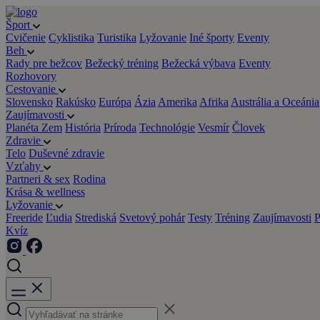
Šport
Cvičenie
Cyklistika
Turistika
Lyžovanie
Iné športy
Eventy
Beh
Rady pre bežcov
Bežecký tréning
Bežecká výbava
Eventy
Rozhovory
Cestovanie
Slovensko
Rakúsko
Európa
Ázia
Amerika
Afrika
Austrália a Oceánia
Zaujímavosti
Planéta Zem
História
Príroda
Technológie
Vesmír
Človek
Zdravie
Telo
Duševné zdravie
Vzťahy
Partneri & sex
Rodina
Krása & wellness
Lyžovanie
Freeride
Ľudia
Strediská
Svetový pohár
Testy
Tréning
Zaujímavosti
P
Kvíz