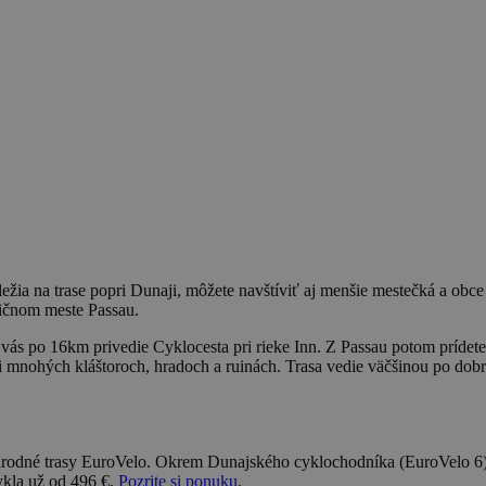
žia na trase popri Dunaji, môžete navštíviť aj menšie mestečká a obce 
ičnom meste Passau.
 vás po 16km privedie Cyklocesta pri rieke Inn. Z Passau potom príde
ri mnohých kláštoroch, hradoch a ruinách. Trasa vedie väčšinou po do
rodné trasy EuroVelo. Okrem Dunajského cyklochodníka (EuroVelo 6) 
ykla už od 496 €.
Pozrite si ponuku
.