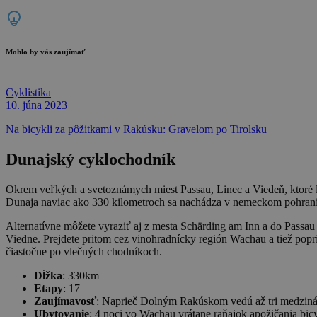
Mohlo by vás zaujímať
Cyklistika
10. júna 2023
Na bicykli za pôžitkami v Rakúsku: Gravelom po Tirolsku
Dunajský cyklochodník
Okrem veľkých a svetoznámych miest Passau, Linec a Viedeň, ktoré le
Dunaja naviac ako 330 kilometroch sa nachádza v nemeckom pohran
Alternatívne môžete vyraziť aj z mesta Schärding am Inn a do Passau
Viedne. Prejdete pritom cez vinohradnícky región Wachau a tiež pop
čiastočne po vlečných chodníkoch.
Dĺžka
: 330km
Etapy
: 17
Zaujímavosť
: Naprieč Dolným Rakúskom vedú až tri medziná
Ubytovanie
: 4 noci vo Wachau vrátane raňajok apožičania bic