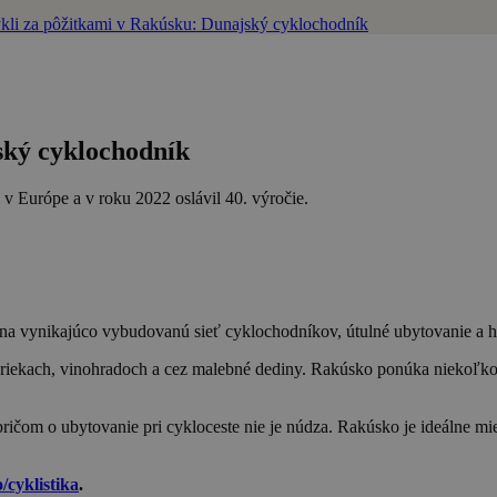
kli za pôžitkami v Rakúsku: Dunajský cyklochodník
ský cyklochodník
 Európe a v roku 2022 oslávil 40. výročie.
 na vynikajúco vybudovanú sieť cyklochodníkov, útulné ubytovanie a hi
 riekach, vinohradoch a cez malebné dediny. Rakúsko ponúka niekoľko 
ričom o ubytovanie pri cykloceste nie je núdza. Rakúsko je ideálne mies
/cyklistika
.