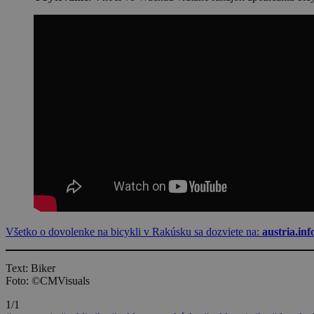
Všetko o dovolenke na bicykli v Rakúsku sa dozviete na:
austria.info
Text: Biker
Foto: ©CMVisuals
1/1