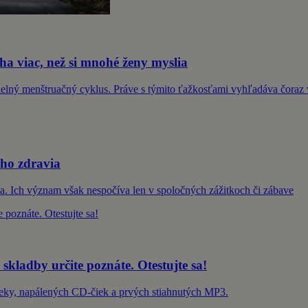
a viac, než si mnohé ženy myslia
elný menštruačný cyklus. Práve s týmito ťažkosťami vyhľadáva čoraz v
šho zdravia
vota. Ich význam však nespočíva len v spoločných zážitkoch či zábave
 skladby určite poznáte. Otestujte sa!
Deky, napálených CD-čiek a prvých stiahnutých MP3.