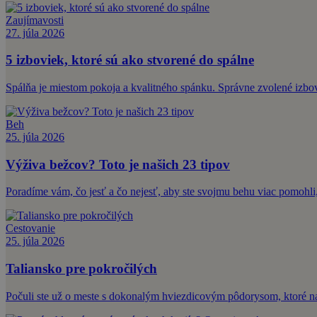
Zaujímavosti
27. júla 2026
5 izboviek, ktoré sú ako stvorené do spálne
Spálňa je miestom pokoja a kvalitného spánku. Správne zvolené izbové
Beh
25. júla 2026
Výživa bežcov? Toto je našich 23 tipov
Poradíme vám, čo jesť a čo nejesť, aby ste svojmu behu viac pomohli,
Cestovanie
25. júla 2026
Taliansko pre pokročilých
Počuli ste už o meste s dokonalým hviezdicovým pôdorysom, ktoré nav