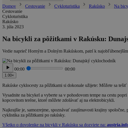
Domov
Cestovanie
Cykloturistika
Rakúsko
Na bicy
Cestovanie
Cykloturistika
Rakúsko
3. júla 2023
Na bicykli za pôžitkami v Rakúsku: Dunaj
Vedie naprieč Horným a Dolným Rakúskom, patrí k najobľúbenejším v
00:00
00:00
1.00×
Rakúske cyklocesty za pôžitkami si dokonale užijete: Môžete sa tešiť
Vysadnite na bicykel a vyberte sa v pohodovom tempe na cestu popri
kopcovitom teréne, ktoré môžete zdolávať aj na elektrobicykli.
Najkrajšie je, samozrejme, spoznávať zaujímavosti krajiny spoločne, p
cyklistika za pôžitkami po rakúsky.
Všetko o dovolenke na bicykli v Rakúsku sa dozviete na:
austria.info