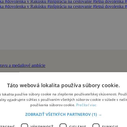
nka
#dovolenka v Rakúsku
#inšpirácia na cestovanie
#letná dovolenka
#
nka
#dovolenka v Rakúsku
#inšpirácia na cestovanie
#letná dovolenka
#
Táto webová lokalita používa súbory cookie.
me silnú výpravu a medailové ambície
 lokalita používa súbory cookie na zlepšenie používateľskej skúsenosti. Použ
ailovými nádejami Emmou Zapletalovou a Gabrielou Gajanovou, či st
ality vyjadrujete súhlas s používaním všetkých súborov cookie v súlade s naš
používania súborov cookie.
Prečítať viac
ZOBRAZIŤ VŠETKÝCH PARTNEROV
(1) →
OTREBNÉ
VÝKONNOSŤ
CIELENIE
FUNKCIE