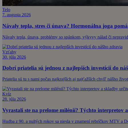
Telo
7. augusta 2026
Návaly tepla, stres či únava? Hormonálna joga pomáh
Návaly tepla, únava, problémy so spánkom, výkyvy nálad či nepravid
Vzťahy
30. júla 2026
Dobrí priatelia sú jednou z najlepších investícií do ná
Priatelia sú tu s nami počas najkrajších aj najťažších chvíľ nášho ži
Kvíz
28. júla 2026
Vyrastali ste na prelome milénií? Týchto interpretov a
Hudba z 90. a nultých rokov sa niesla v znamení rebríčkov MTV a 