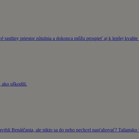
 rastliny priestor zútulnia a dokonca môžu prospieť aj k lepšej kvalit
 ako uškodili.
rhli Benátčania, ale nikto sa do neho nechcel nasťahovať? Taliansko 