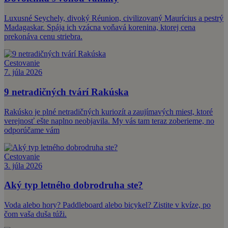
Luxusné Seychely, divoký Réunion, civilizovaný Maurícius a pestrý
Madagaskar. Spája ich vzácna voňavá korenina, ktorej cena
prekonáva cenu striebra.
Cestovanie
7. júla 2026
9 netradičných tvárí Rakúska
Rakúsko je plné netradičných kuriozít a zaujímavých miest, ktoré
verejnosť ešte naplno neobjavila. My vás tam teraz zoberieme, no
odporúčame vám
Cestovanie
3. júla 2026
Aký typ letného dobrodruha ste?
Voda alebo hory? Paddleboard alebo bicykel? Zistite v kvíze, po
čom vaša duša túži.