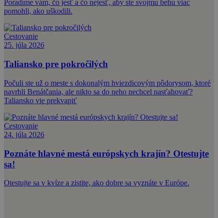
Poradíme vám, čo jesť a čo nejesť, aby ste svojmu behu viac
pomohli, ako uškodili.
Cestovanie
25. júla 2026
Taliansko pre pokročilých
Počuli ste už o meste s dokonalým hviezdicovým pôdorysom, ktoré
navrhli Benátčania, ale nikto sa do neho nechcel nasťahovať?
Taliansko vie prekvapiť
Cestovanie
24. júla 2026
Poznáte hlavné mestá európskych krajín? Otestujte
sa!
Otestujte sa v kvíze a zistite, ako dobre sa vyznáte v Európe.