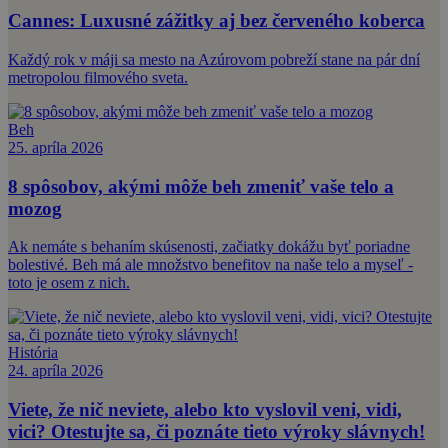
Cannes: Luxusné zážitky aj bez červeného koberca
Každý rok v máji sa mesto na Azúrovom pobreží stane na pár dní
metropolou filmového sveta.
Beh
25. apríla 2026
8 spôsobov, akými môže beh zmeniť vaše telo a
mozog
Ak nemáte s behaním skúsenosti, začiatky dokážu byť poriadne
bolestivé. Beh má ale množstvo benefitov na naše telo a myseľ -
toto je osem z nich.
História
24. apríla 2026
Viete, že nič neviete, alebo kto vyslovil veni, vidi,
vici? Otestujte sa, či poznáte tieto výroky slávnych!