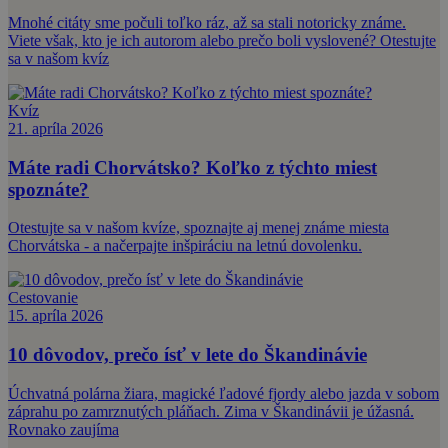
Mnohé citáty sme počuli toľko ráz, až sa stali notoricky známe.
Viete však, kto je ich autorom alebo prečo boli vyslovené? Otestujte
sa v našom kvíz
Kvíz
21. apríla 2026
Máte radi Chorvátsko? Koľko z týchto miest
spoznáte?
Otestujte sa v našom kvíze, spoznajte aj menej známe miesta
Chorvátska - a načerpajte inšpiráciu na letnú dovolenku.
Cestovanie
15. apríla 2026
10 dôvodov, prečo ísť v lete do Škandinávie
Úchvatná polárna žiara, magické ľadové fjordy alebo jazda v sobom
záprahu po zamrznutých pláňach. Zima v Škandinávii je úžasná.
Rovnako zaujíma