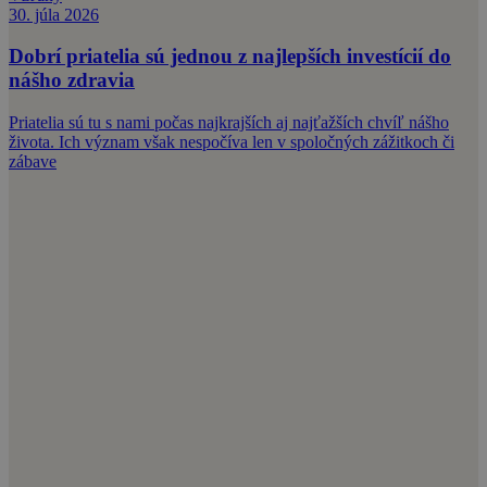
30. júla 2026
Dobrí priatelia sú jednou z najlepších investícií do
nášho zdravia
Priatelia sú tu s nami počas najkrajších aj najťažších chvíľ nášho
života. Ich význam však nespočíva len v spoločných zážitkoch či
zábave