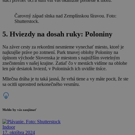
stačí privrieť oči a šum vĺn vás okamžite prenesie k moru.
Čarovný západ slnka nad Zemplínskou šíravou. Foto:
Shutterstock.
5. Hviezdy na dosah ruky: Poloniny
Na záver cesty za rekordmi nesmieme vynechať miesto, ktoré je
najkrajšie práve po zotmení. Park tmavej oblohy Poloniny na
úplnom východe Slovenska je miestom s najnižším svetelným
znečistením v našej krajine. Zatiaľ čo v mestách vidíme na oblohe
len pár desiatok hviezd, v Poloninách ich uvidíte tisíce.
Mliečna dráha je tu taká jasná, že vrhá tiene a vy máte pocit, že ste
sa ocitli uprostred nekonečného vesmíru.
Mohlo by vás zaujímať
Indoor
17. októbra 2024