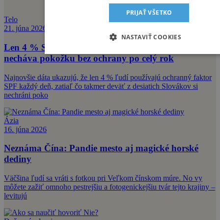
PRIJAŤ VŠETKO
Telo
21. júna 2026
NASTAVIŤ COOKIES
Len 4 % Slovákov používajú SPF denne. Väčšina
necháva pokožku bez ochrany po celý rok
Najnovšie dáta ukazujú, že len 4 % ľudí používajú ochranný faktor
SPF každý deň, zatiaľ čo takmer deväť z desiatich Slovákov si
nechráni poko
Ázia
16. júna 2026
Neznáma Čína: Pandie mesto aj magické horské
dediny
Väčšina ľudí sa vráti s fotkou pri Veľkom čínskom múre. No vy
môžete zažiť omnoho pestrejšiu a fotogenickejšiu tvár tejto krajiny –
levitujú