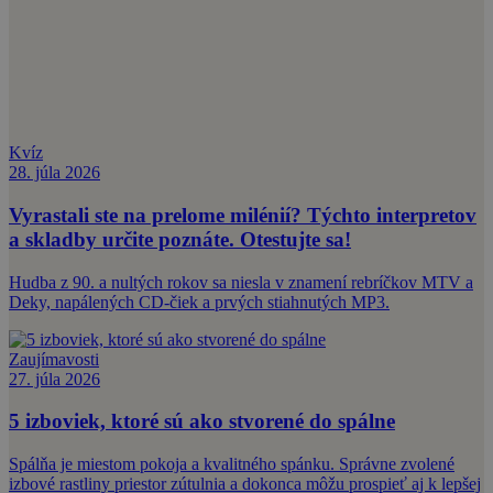
Kvíz
28. júla 2026
Vyrastali ste na prelome milénií? Týchto interpretov
a skladby určite poznáte. Otestujte sa!
Hudba z 90. a nultých rokov sa niesla v znamení rebríčkov MTV a
Deky, napálených CD-čiek a prvých stiahnutých MP3.
Zaujímavosti
27. júla 2026
5 izboviek, ktoré sú ako stvorené do spálne
Spálňa je miestom pokoja a kvalitného spánku. Správne zvolené
izbové rastliny priestor zútulnia a dokonca môžu prospieť aj k lepšej