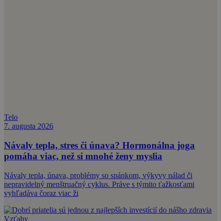
Telo
7. augusta 2026
Návaly tepla, stres či únava? Hormonálna joga
pomáha viac, než si mnohé ženy myslia
Návaly tepla, únava, problémy so spánkom, výkyvy nálad či
nepravidelný menštruačný cyklus. Práve s týmito ťažkosťami
vyhľadáva čoraz viac ži
Vzťahy