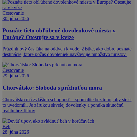
Cestovanie
30. júna 2026
Poznáte tieto obľúbené dovolenkové miesta v
Európe? Otestujte sa v kvíze
Prázdninový čas láka na oddych k vode. Zistite, ako dobre poznáte
destinácie, ktoré počas dovoleniek navštevuje množstvo turistov.
Cestovanie
29. júna 2026
Chorvátsko: Sloboda s príchuťou mora
Chorvátsko má zvláštnu schopnosť – spomalíte bez toho, aby ste si
to uvedomili. Je zárukou skvelej dovolenky a ponúka skutočnú
realitu bez filtrov
Beh
28. júna 2026