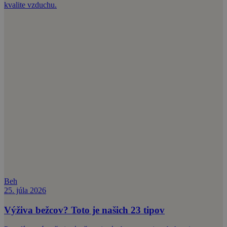
kvalite vzduchu.
Beh
25. júla 2026
Výživa bežcov? Toto je našich 23 tipov