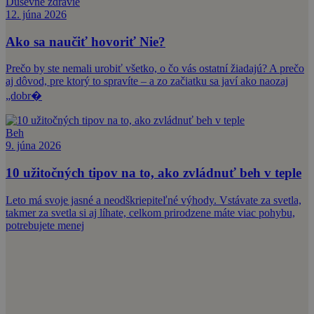
Duševné zdravie
12. júna 2026
Ako sa naučiť hovoriť Nie?
Prečo by ste nemali urobiť všetko, o čo vás ostatní žiadajú? A prečo
aj dôvod, pre ktorý to spravíte – a zo začiatku sa javí ako naozaj
„dobr�
Beh
9. júna 2026
10 užitočných tipov na to, ako zvládnuť beh v teple
Leto má svoje jasné a neodškriepiteľné výhody. Vstávate za svetla,
takmer za svetla si aj líhate, celkom prirodzene máte viac pohybu,
potrebujete menej