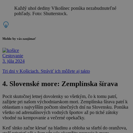
Každý uhol dediny Vlkolínec ponúka nezabudnuteľné
pohľady. Foto: Shutterstock.
Mohlo by vás zaujímať
Cestovanie
3. júla 2024
Tri dni v Košiciach. Stráviť ich môžete aj takto
4. Slovenské more: Zemplínska šírava
Pocit skutočnej letnej dovolenky so všetkým, čo k tomu patrí,
zažijete pri našom východniarskom mori. Zemplínska šírava patrí k
oblastiam s najvyšším počtom slnečných dní na Slovensku. Ponúka
všetko od adrenalínových vodných športov až po tiché zátoky
vhodné na kempovanie a večerné opekačky.
Keď slnko začne klesať na hladinu a obloha sa sfarbí do oranžova,