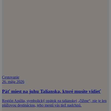
Cestovanie
26. mája 2026
Päť miest na juhu Talianska, ktoré musíte vidieť
Región Apúlia, symbolický opätok na talianskej „čižme“, nie je len
plážovou destináciou, jeho mestá vás tiež nadchnú.