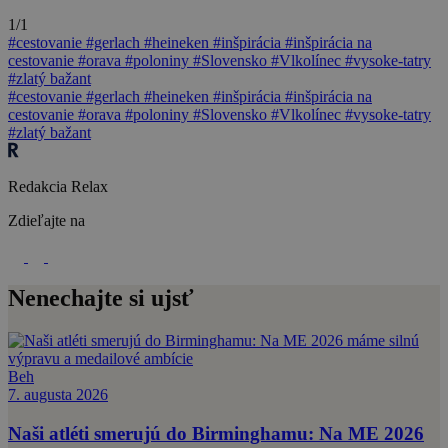
1/1
#cestovanie
#gerlach
#heineken
#inšpirácia
#inšpirácia na
cestovanie
#orava
#poloniny
#Slovensko
#Vlkolínec
#vysoke-tatry
#zlatý bažant
#cestovanie
#gerlach
#heineken
#inšpirácia
#inšpirácia na
cestovanie
#orava
#poloniny
#Slovensko
#Vlkolínec
#vysoke-tatry
#zlatý bažant
Redakcia Relax
Zdieľajte na
Nenechajte si ujsť
Beh
7. augusta 2026
Naši atléti smerujú do Birminghamu: Na ME 2026