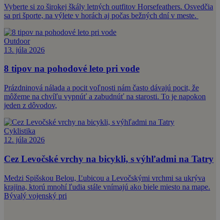
Vyberte si zo širokej škály letných outfitov Horsefeathers. Osvedčia
sa pri športe, na výlete v horách aj počas bežných dní v meste.
Outdoor
13. júla 2026
8 tipov na pohodové leto pri vode
Prázdninová nálada a pocit voľnosti nám často dávajú pocit, že
môžeme na chvíľu vypnúť a zabudnúť na starosti. To je napokon
jeden z dôvodov,
Cyklistika
12. júla 2026
Cez Levočské vrchy na bicykli, s výhľadmi na Tatry
Medzi Spišskou Belou, Ľubicou a Levočskými vrchmi sa ukrýva
krajina, ktorú mnohí ľudia stále vnímajú ako biele miesto na mape.
Bývalý vojenský pri