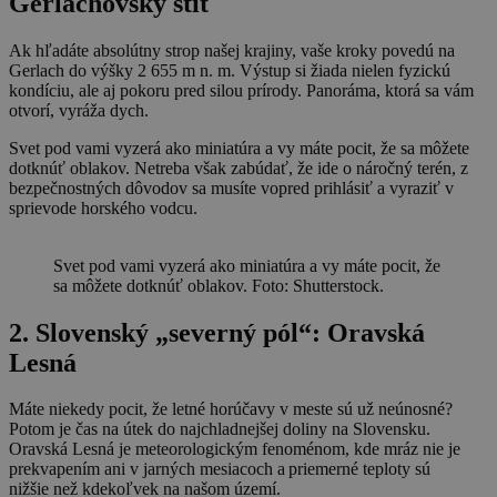
Gerlachovský štít
Ak hľadáte absolútny strop našej krajiny, vaše kroky povedú na
Gerlach do výšky 2 655 m n. m. Výstup si žiada nielen fyzickú
kondíciu, ale aj pokoru pred silou prírody. Panoráma, ktorá sa vám
otvorí, vyráža dych.
Svet pod vami vyzerá ako miniatúra a vy máte pocit, že sa môžete
dotknúť oblakov. Netreba však zabúdať, že ide o náročný terén, z
bezpečnostných dôvodov sa musíte vopred prihlásiť a vyraziť v
sprievode horského vodcu.
Svet pod vami vyzerá ako miniatúra a vy máte pocit, že
sa môžete dotknúť oblakov. Foto: Shutterstock.
2. Slovenský „severný pól“: Oravská
Lesná
Máte niekedy pocit, že letné horúčavy v meste sú už neúnosné?
Potom je čas na útek do najchladnejšej doliny na Slovensku.
Oravská Lesná je meteorologickým fenoménom, kde mráz nie je
prekvapením ani v jarných mesiacoch a priemerné teploty sú
nižšie než kdekoľvek na našom území.