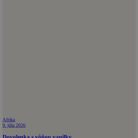
Afrika
9. júla 2026
Dovolenka s vôňou vanilky