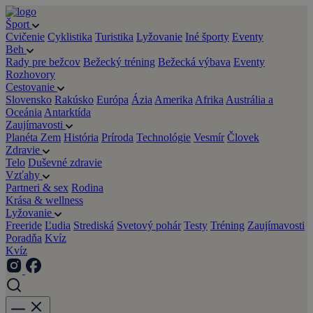
Šport
Cvičenie
Cyklistika
Turistika
Lyžovanie
Iné športy
Eventy
Beh
Rady pre bežcov
Bežecký tréning
Bežecká výbava
Eventy
Rozhovory
Cestovanie
Slovensko
Rakúsko
Európa
Ázia
Amerika
Afrika
Austrália a
Oceánia
Antarktída
Zaujímavosti
Planéta Zem
História
Príroda
Technológie
Vesmír
Človek
Zdravie
Telo
Duševné zdravie
Vzťahy
Partneri & sex
Rodina
Krása & wellness
Lyžovanie
Freeride
Ľudia
Strediská
Svetový pohár
Testy
Tréning
Zaujímavosti
Poradňa
Kvíz
Kvíz