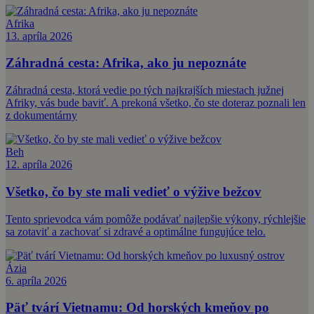
Afrika
13. apríla 2026
Záhradná cesta: Afrika, ako ju nepoznáte
Záhradná cesta, ktorá vedie po tých najkrajších miestach južnej
Afriky, vás bude baviť. A prekoná všetko, čo ste doteraz poznali len
z dokumentárny
Beh
12. apríla 2026
Všetko, čo by ste mali vedieť o výžive bežcov
Tento sprievodca vám pomôže podávať najlepšie výkony, rýchlejšie
sa zotaviť a zachovať si zdravé a optimálne fungujúce telo.
Ázia
6. apríla 2026
Päť tvárí Vietnamu: Od horských kmeňov po