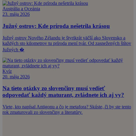
Austrália a Oceánia
23. mája 2026
Južný ostrov: Kde príroda nešetrila krásou
Južný ostrov Nového Zélandu je štyrikrát väčší ako Slovensko a
každých sto kilometrov tu príroda mení tvár. Od zasnežených štítov
Južných �
Kvíz
20. mája 2026
Na tieto otázky zo slovenčiny musí vedieť
odpovedať každý maturant, zvládnete ich aj vy?
Viete, kto napísal Antigonu a čo je metafora? Skúste, či by ste tento
rok zmaturovali zo slovenčiny a literatúry.