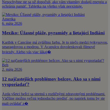
Nepochybne ste sa už dopočuli, ako vám vitamíny dodajú energiu a
ochránia pamäť. Tabletka na všetko však neexistuje.
Amerika
6. mája 2026
Mexiko: Úžasné pláže, pyramídy a lietajúci Indiáni
Karibik v Cancúne má zvláštnu farbu. Je to niečo medzi tyrkysovou,
smaragdovou a modrou. V Acapulcu dovolenkovali filmové
hviezdy. Alebo vás viac lákaj�
Beh
2. mája 2026
12 najčastejších problémov bežcov. Ako sa s nimi
vysporiadať?
Azda všetci bežci sa stretnú s rozličnými zdravotnými problémami.
Väčšine možno veľmi jednoducho predísť, no napriek tomu by ste
mali ovládať z�