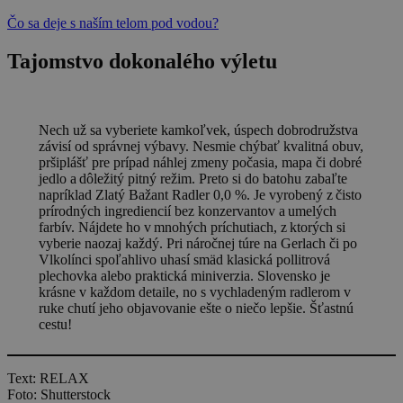
Čo sa deje s naším telom pod vodou?
Tajomstvo dokonalého výletu
Nech už sa vyberiete kamkoľvek, úspech dobrodružstva
závisí od správnej výbavy. Nesmie chýbať kvalitná obuv,
pršiplášť pre prípad náhlej zmeny počasia, mapa či dobré
jedlo a dôležitý pitný režim. Preto si do batohu zabaľte
napríklad Zlatý Bažant Radler 0,0 %. Je vyrobený z čisto
prírodných ingrediencií bez konzervantov a umelých
farbív. Nájdete ho v mnohých príchutiach, z ktorých si
vyberie naozaj každý. Pri náročnej túre na Gerlach či po
Vlkolínci spoľahlivo uhasí smäd klasická pollitrová
plechovka alebo praktická miniverzia. Slovensko je
krásne v každom detaile, no s vychladeným radlerom v
ruke chutí jeho objavovanie ešte o niečo lepšie. Šťastnú
cestu!
Text: RELAX
Foto: Shutterstock