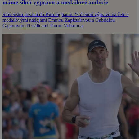
máme silnú výpravu a medailové ambície
Slovensko posiela do Birminghamu 23-člennú výpravu na čele s
medailovými nádejami Emmou Zapletalovou a Gabrielou
Gajanovou, či stálicami Jánom Volkom a