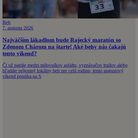
Beh
7. augusta 2026
Najväčším lákadlom bude Rajecký maratón so
Zdenom Chárom na štarte! Aké behy nás čakajú
tento víkend?
Či už patríte medzi milovníkov asfaltu, vyznávačov trailov alebo
hľadáte príjemný lokálny beh pre celú rodinu, tento augustový
víkend ponúka na S