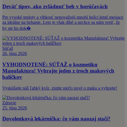
Deväť tipov, ako zvládnuť beh v horúčavách
Pre vysoké teploty a vlhkosť nepovažujú mnohí bežci letné mesiace
za ideálne na behanie. Leto je však dlhé a nechce sa nám veriť, že
by ste ho dok�
Súťaž
26. júna 2026
VYHODNOTENÉ: SÚŤAŽ o kozmetiku
Manufaktura! Vyhrajte jeden z troch makových
balíčkov
Vyskúšajte náš ľahký kvíz, zistite niečo nové o maku a vyhrajte!
Zdravie
25. júna 2026
Dovolenková lekárnička: čo vám naozaj stačí?