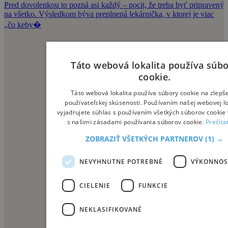
Pred dovolenkou to pozná asi každý – pocit, že treba byť pripravený
na všetko. Výsledkom býva preplnená lekárnička, v ktorej je viac
„čo keby�
Táto webová lokalita používa súb
cookie.
Táto webová lokalita používa súbory cookie na zlepš
používateľskej skúsenosti. Používaním našej webovej lo
vyjadrujete súhlas s používaním všetkých súborov cookie 
s našimi zásadami používania súborov cookie.
Prečíta
ZOBRAZIŤ VŠETKÝCH PARTNEROV
(1) →
NEVYHNUTNE POTREBNÉ
VÝKONNOS
CIELENIE
FUNKCIE
NEKLASIFIKOVANÉ