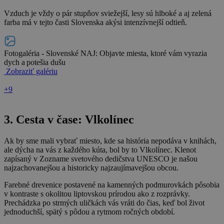
Vzduch je vždy o pár stupňov sviežejší, lesy sú hlboké a aj zelená
farba má v tejto časti Slovenska akýsi intenzívnejší odtieň.
Fotogaléria - Slovenské NAJ: Objavte miesta, ktoré vám vyrazia
dych a potešia dušu
Zobraziť galériu
+9
3. Cesta v čase: Vlkolínec
Ak by sme mali vybrať miesto, kde sa história nepodáva v knihách,
ale dýcha na vás z každého kúta, bol by to Vlkolínec. Klenot
zapísaný v Zozname svetového dedičstva UNESCO je našou
najzachovanejšou a historicky najzaujímavejšou obcou.
Farebné drevenice postavené na kamenných podmurovkách pôsobia
v kontraste s okolitou liptovskou prírodou ako z rozprávky.
Prechádzka po strmých uličkách vás vráti do čias, keď bol život
jednoduchší, spätý s pôdou a rytmom ročných období.