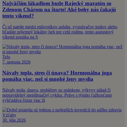
Najväčším lákadlom bude Rajecký maratón so
Zdenom Chárom na štarte! Aké behy nás čakajú
tento víkend?
Či už patríte medzi milovníkov asfaltu, vyznávačov trailov alebo
hľadáte príjemný lokálny beh pre celú rodinu, tento augustový
víkend ponúka na S
Telo
7. augusta 2026
Návaly tepla, stres či únava? Hormonálna joga
pomáha viac, než si mnohé ženy myslia
Návaly tepla, únava, problémy so spánkom, výkyvy nálad či
nepravidelný menštruačný cyklus. Práve s týmito ťažkosťami
vyhľadáva čoraz viac ži
Vzťahy
30. júla 2026