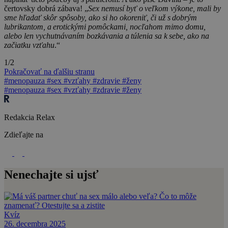
čertovsky dobrá zábava! „
Sex nemusí byť o veľkom výkone, mali by
sme hľadať skôr spôsoby, ako si ho okoreniť, či už s dobrým
lubrikantom, a erotickými pomôckami, nocľahom mimo domu,
alebo len vychutnávaním bozkávania a túlenia sa k sebe, ako na
začiatku vzťahu
.“
1/2
Pokračovať na ďalšiu stranu
#menopauza
#sex
#vzťahy
#zdravie
#ženy
#menopauza
#sex
#vzťahy
#zdravie
#ženy
Redakcia Relax
Zdieľajte na
Nenechajte si ujsť
Kvíz
26. decembra 2025