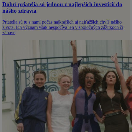
Dobrí priatelia sú jednou z najlepších investícií do
nášho zdravia
Priatelia sú tu s nami počas najkrajších aj najťažších chvíľ nášho
života. Ich význam však nespočíva len v spoločných zážitkoch či
zábave