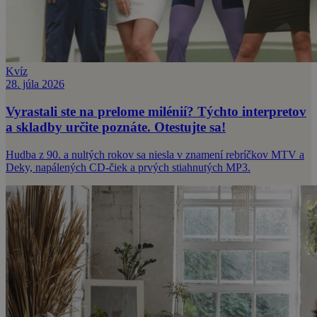
Kvíz
28. júla 2026
Vyrastali ste na prelome milénií? Týchto interpretov
a skladby určite poznáte. Otestujte sa!
Hudba z 90. a nultých rokov sa niesla v znamení rebríčkov MTV a
Deky, napálených CD-čiek a prvých stiahnutých MP3.