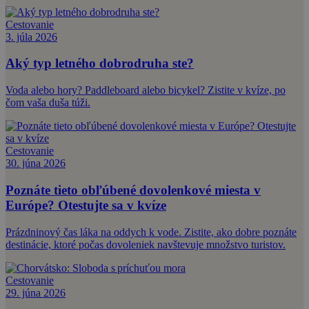
Cestovanie
3. júla 2026
Aký typ letného dobrodruha ste?
Voda alebo hory? Paddleboard alebo bicykel? Zistite v kvíze, po
čom vaša duša túži.
Cestovanie
30. júna 2026
Poznáte tieto obľúbené dovolenkové miesta v
Európe? Otestujte sa v kvíze
Prázdninový čas láka na oddych k vode. Zistite, ako dobre poznáte
destinácie, ktoré počas dovoleniek navštevuje množstvo turistov.
Cestovanie
29. júna 2026