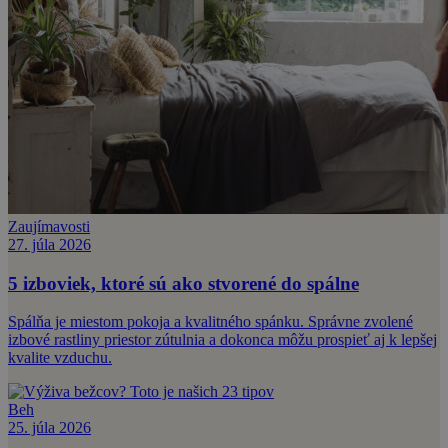
Zaujímavosti
27. júla 2026
5 izboviek, ktoré sú ako stvorené do spálne
Spálňa je miestom pokoja a kvalitného spánku. Správne zvolené
izbové rastliny priestor zútulnia a dokonca môžu prospieť aj k lepšej
kvalite vzduchu.
Beh
25. júla 2026