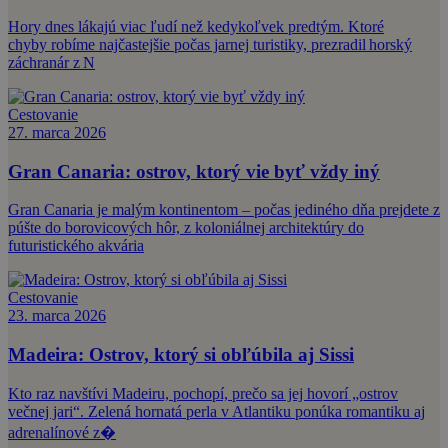
Hory dnes lákajú viac ľudí než kedykoľvek predtým. Ktoré
chyby robíme najčastejšie počas jarnej turistiky, prezradil horský
záchranár z N
Cestovanie
27. marca 2026
Gran Canaria: ostrov, ktorý vie byť vždy iný
Gran Canaria je malým kontinentom – počas jediného dňa prejdete z
púšte do borovicových hôr, z koloniálnej architektúry do
futuristického akvária
Cestovanie
23. marca 2026
Madeira: Ostrov, ktorý si obľúbila aj Sissi
Kto raz navštívi Madeiru, pochopí, prečo sa jej hovorí „ostrov
večnej jari“. Zelená hornatá perla v Atlantiku ponúka romantiku aj
adrenalínové z�