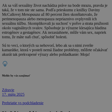
Ak sa váš sexuálny život nachádza práve na bode mrazu, pravda je
taká, že v tom nie ste sama. Podľa prieskumu z knižky Daviny
McCallovej
Menopauza
až 80 percent žien skonštatovalo, že
perimenopauza alebo menopauza nepriaznivo ovplyvnili ich
sexuálnu túžbu. Skomplikovali ju suchosť v pošve a strata pružnosti
okolo vaginálnych svalov. Spôsobuje ju výrazne klesajúca hladina
estrogénov a gestagénov. Ak nezasiahnete, môže vám sex, napriek
tomu, že máte naň chuť, spôsobiť bolesti.
Sú to veci, o ktorých sa nehovorí, lebo ak sa s nimi zveríte
kamarátke, ktorá v posteli nemá žiadne problémy, môžete očakávať
akurát tak prekvapené výrazy alebo pohladkanie: Moja!
Mohlo by vás zaujímať
Zdravie
17. mája 2025
Prehriatie vs podchladenie