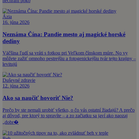
nechráni poko
Ázia
16. júna 2026
Neznáma Čína: Pandie mesto aj magické horské
dediny
Väčšina ľudí sa vráti s fotkou pri Veľkom čínskom múre. No vy
môžete zažiť omnoho pestrejšiu a fotogenickejšiu tvár tejto krajiny –
levitujú
Duševné zdravie
12. júna 2026
Ako sa naučiť hovoriť Nie?
Prečo by ste nemali urobiť všetko, o čo vás ostatní žiadajú? A prečo
aj dôvod, pre ktorý to spravíte – a zo začiatku sa javí ako naozaj
„dobr�
Beh