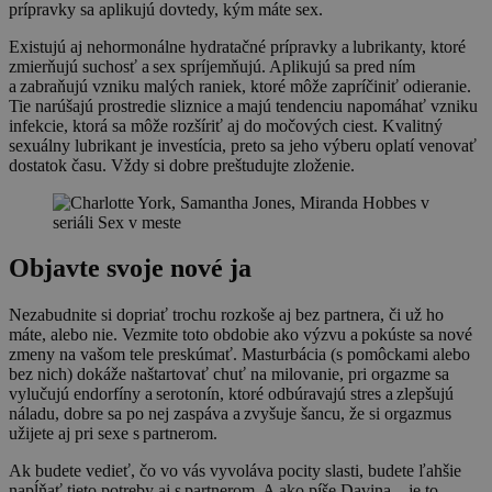
prípravky sa aplikujú dovtedy, kým máte sex.
Existujú aj nehormonálne hydratačné prípravky a lubrikanty, ktoré
zmierňujú suchosť a sex spríjemňujú. Aplikujú sa pred ním
a zabraňujú vzniku malých raniek, ktoré môže zapríčiniť odieranie.
Tie narúšajú prostredie sliznice a majú tendenciu napomáhať vzniku
infekcie, ktorá sa môže rozšíriť aj do močových ciest. Kvalitný
sexuálny lubrikant je investícia, preto sa jeho výberu oplatí venovať
dostatok času. Vždy si dobre preštudujte zloženie.
Objavte svoje nové ja
Nezabudnite si dopriať trochu rozkoše aj bez partnera, či už ho
máte, alebo nie. Vezmite toto obdobie ako výzvu a pokúste sa nové
zmeny na vašom tele preskúmať. Masturbácia (s pomôckami alebo
bez nich) dokáže naštartovať chuť na milovanie, pri orgazme sa
vylučujú endorfíny a serotonín, ktoré odbúravajú stres a zlepšujú
náladu, dobre sa po nej zaspáva a zvyšuje šancu, že si orgazmus
užijete aj pri sexe s partnerom.
Ak budete vedieť, čo vo vás vyvoláva pocity slasti, budete ľahšie
napĺňať tieto potreby aj s partnerom. A ako píše Davina – je to