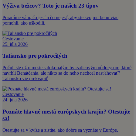
Výživa bežcov? Toto je našich 23 tipov
Poradíme vám, čo jesť a čo nejesť, aby ste svojmu behu viac
pomohli, ako uškodili.
Cestovanie
25. júla 2026
Taliansko pre pokročilých
Počuli ste už o meste s dokonalým hviezdicovým pôdorysom, ktoré
navrhli Benátčania, ale nikto sa do neho nechcel nasťahovať?
Taliansko vie prekvapiť
Cestovanie
24. júla 2026
Poznáte hlavné mestá európskych krajín? Otestujte
sa!
Otestujte sa v kvíze a zistite, ako dobre sa vyznáte v Európe.