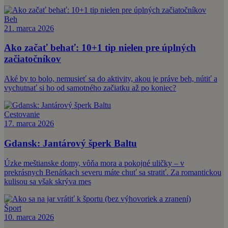
Beh
21. marca 2026
Ako začať behať: 10+1 tip nielen pre úplných
začiatočníkov
Aké by to bolo, nemusieť sa do aktivity, akou je práve beh, nútiť a
vychutnať si ho od samotného začiatku až po koniec?
Cestovanie
17. marca 2026
Gdansk: Jantárový šperk Baltu
Úzke meštianske domy, vôňa mora a pokojné uličky – v
prekrásnych Benátkach severu máte chuť sa stratiť. Za romantickou
kulisou sa však skrýva mes
Šport
10. marca 2026