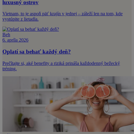
luxusný ostrov
Vietnam, to je aspoň päť krajín v jednej – záleží len na tom, kde
vystúpite z lietadla.
Beh
6. apríla 2026
Oplatí sa behať každý deň?
Prečítajte si, aké benefity a riziká prináša každodenný bežecký
tréning.