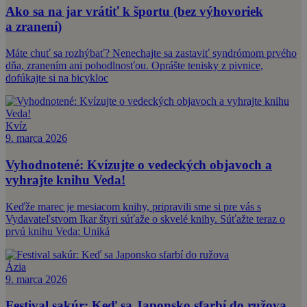
Ako sa na jar vrátiť k športu (bez výhovoriek
a zranení)
Máte chuť sa rozhýbať? Nenechajte sa zastaviť syndrómom prvého
dňa, zranením ani pohodlnosťou. Oprášte tenisky z pivnice,
dofúkajte si na bicykloc
Kvíz
9. marca 2026
Vyhodnotené: Kvízujte o vedeckých objavoch a
vyhrajte knihu Veda!
Keďže marec je mesiacom knihy, pripravili sme si pre vás s
Vydavateľstvom Ikar štyri súťaže o skvelé knihy. Súťažte teraz o
prvú knihu Veda: Uniká
Ázia
9. marca 2026
Festival sakúr: Keď sa Japonsko sfarbí do ružova