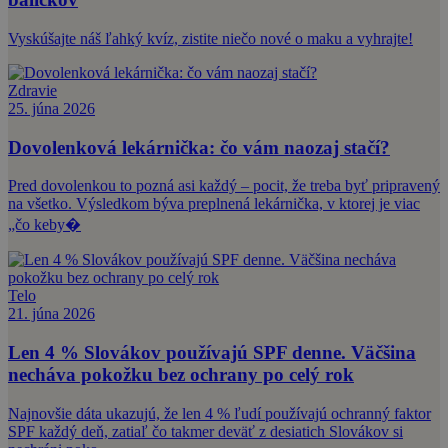
Vyskúšajte náš ľahký kvíz, zistite niečo nové o maku a vyhrajte!
Zdravie
25. júna 2026
Dovolenková lekárnička: čo vám naozaj stačí?
Pred dovolenkou to pozná asi každý – pocit, že treba byť pripravený
na všetko. Výsledkom býva preplnená lekárnička, v ktorej je viac
„čo keby�
Telo
21. júna 2026
Len 4 % Slovákov používajú SPF denne. Väčšina
necháva pokožku bez ochrany po celý rok
Najnovšie dáta ukazujú, že len 4 % ľudí používajú ochranný faktor
SPF každý deň, zatiaľ čo takmer deväť z desiatich Slovákov si