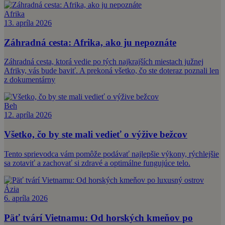
Afrika
13. apríla 2026
Záhradná cesta: Afrika, ako ju nepoznáte
Záhradná cesta, ktorá vedie po tých najkrajších miestach južnej
Afriky, vás bude baviť. A prekoná všetko, čo ste doteraz poznali len
z dokumentárny
Beh
12. apríla 2026
Všetko, čo by ste mali vedieť o výžive bežcov
Tento sprievodca vám pomôže podávať najlepšie výkony, rýchlejšie
sa zotaviť a zachovať si zdravé a optimálne fungujúce telo.
Ázia
6. apríla 2026
Päť tvárí Vietnamu: Od horských kmeňov po