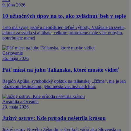
9. júna 2026
10 užitočných tipov na to, ako zvládnuť beh v teple
Leto má svoje jasné a neodškriepiteľné výhody. Vstávate za svetla,
takmer za svetla si aj líhate, celkom prirodzene máte viac pohybu,
potrebujete menej
Cestovanie
26. mája 2026
Päť miest na juhu Talianska, ktoré musíte vidieť
Región Apúlia, symbolický opätok na talianskej „čižme“, nie je len
plážovou destináciou, jeho mestá vás tiež nadchnú.
Austrália a Oceánia
23. mája 2026
Južný ostrov: Kde príroda nešetrila krásou
Južný ostrov Nového Zélandu je štyrikrát väčší ako Slovensko a