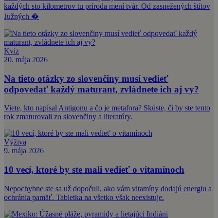
každých sto kilometrov tu príroda mení tvár. Od zasnežených štítov
Južných �
Kvíz
20. mája 2026
Na tieto otázky zo slovenčiny musí vedieť
odpovedať každý maturant, zvládnete ich aj vy?
Viete, kto napísal Antigonu a čo je metafora? Skúste, či by ste tento
rok zmaturovali zo slovenčiny a literatúry.
Výživa
9. mája 2026
10 vecí, ktoré by ste mali vedieť o vitamínoch
Nepochybne ste sa už dopočuli, ako vám vitamíny dodajú energiu a
ochránia pamäť. Tabletka na všetko však neexistuje.