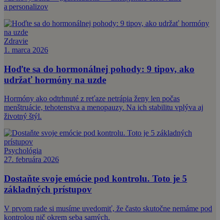
a personalizov
Zdravie
1. marca 2026
Hoďte sa do hormonálnej pohody: 9 tipov, ako
udržať hormóny na uzde
Hormóny ako odtrhnuté z reťaze netrápia ženy len počas
menštruácie, tehotenstva a menopauzy. Na ich stabilitu vplýva aj
životný štýl.
Psychológia
27. februára 2026
Dostaňte svoje emócie pod kontrolu. Toto je 5
základných prístupov
V prvom rade si musíme uvedomiť, že často skutočne nemáme pod
kontrolou nič okrem seba samých.