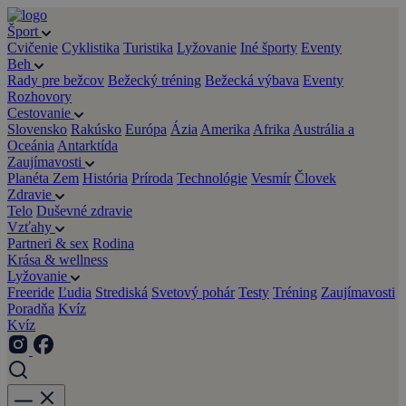
Šport
Cvičenie
Cyklistika
Turistika
Lyžovanie
Iné športy
Eventy
Beh
Rady pre bežcov
Bežecký tréning
Bežecká výbava
Eventy
Rozhovory
Cestovanie
Slovensko
Rakúsko
Európa
Ázia
Amerika
Afrika
Austrália a
Oceánia
Antarktída
Zaujímavosti
Planéta Zem
História
Príroda
Technológie
Vesmír
Človek
Zdravie
Telo
Duševné zdravie
Vzťahy
Partneri & sex
Rodina
Krása & wellness
Lyžovanie
Freeride
Ľudia
Strediská
Svetový pohár
Testy
Tréning
Zaujímavosti
Poradňa
Kvíz
Kvíz