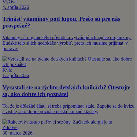
Výživa
4. apríla 2026
Trinásť vitamínov pod lupou. Prečo sú pre nás
prospešné?
Vitamíny sú organického pôvodu a vytvárajú ich žijúce organizmy.
Ľudské telo si ich nedokáže vyrobiť, preto ich musíme prijímať v
potrave.
Kvíz
1. apríla 2026
Vyrastali ste na týchto detských knihách? Otestujte
sa, ako dobre ich poznáte!
To, že je dôležité čítať, si treba pripomínať stále. Zapojte sa do kvízu
a zistite, ako dobre poznáte detské knižné klasiky.
Zdravie
30. marca 2026