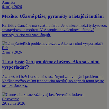
Amerika
6. mája 2026
Mexiko: Úžasné pláže, pyramídy a lietajúci Indiáni
Karibik v Cancúne má zvláštnu farbu. Je to niečo medzi tyrkysovou,
smaragdovou a modrou. V Acapulcu dovolenkovali filmové
hviezdy. Alebo vás viac lákaj�
Beh
2. mája 2026
12 najčastejších problémov bežcov. Ako sa s nimi
vysporiadať?
Azda všetci bežci sa stretnú s rozličnými zdravotnými problémami.
Väčšine možno veľmi jednoducho predísť, no napriek tomu by ste
mali ovládať z�
Cestovanie
29. apríla 2026