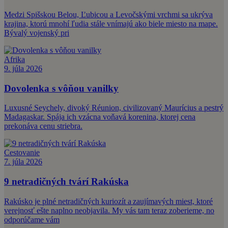
Medzi Spišskou Belou, Ľubicou a Levočskými vrchmi sa ukrýva
krajina, ktorú mnohí ľudia stále vnímajú ako biele miesto na mape.
Bývalý vojenský pri
Afrika
9. júla 2026
Dovolenka s vôňou vanilky
Luxusné Seychely, divoký Réunion, civilizovaný Maurícius a pestrý
Madagaskar. Spája ich vzácna voňavá korenina, ktorej cena
prekonáva cenu striebra.
Cestovanie
7. júla 2026
9 netradičných tvárí Rakúska
Rakúsko je plné netradičných kuriozít a zaujímavých miest, ktoré
verejnosť ešte naplno neobjavila. My vás tam teraz zoberieme, no
odporúčame vám