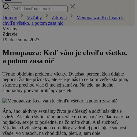
Domov
Vzťahy
Zdravie
Menopauza: Keď vám je
chvíľu všetko, a potom zasa nič
Vzťahy
Zdravie
19. decembra 2023
Menopauza: Keď vám je chvíľu všetko,
a potom zasa nič
Týmto obdobím prejdeme všetky. Dvadsať percent žien údajne
nepocíti žiadne príznaky, ale ešte je nás tu celkom veľká skupina,
s ktorou prechod viac či menej zamáva. Na tele, na duchu,
a poriadny prievan urobí aj v posteli.
Áno, áno, aktívny sexuálny život je dôležitý a udrží nás dlhšie
svieže. Ale ak o štvrtej ráno pozeráte do tmy a máte náladu ako na
hojdačke, sex je to posledné, na čo máte chuť. A tá suchosť.
V jednej chvíli ste spotená do nitky a v druhej pociťujete suchosť
všade, vo vlasoch, na chodidlách, pleti, aj tam dole.