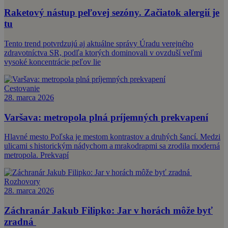
Raketový nástup peľovej sezóny. Začiatok alergií je
tu
Tento trend potvrdzujú aj aktuálne správy Úradu verejného
zdravotníctva SR, podľa ktorých dominovali v ovzduší veľmi
vysoké koncentrácie peľov lie
Cestovanie
28. marca 2026
Varšava: metropola plná príjemných prekvapení
Hlavné mesto Poľska je mestom kontrastov a druhých šancí. Medzi
ulicami s historickým nádychom a mrakodrapmi sa zrodila moderná
metropola. Prekvapí
Rozhovory
28. marca 2026
Záchranár Jakub Filipko: Jar v horách môže byť
zradná