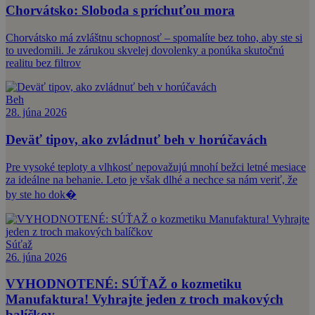
Chorvátsko: Sloboda s príchuťou mora
Chorvátsko má zvláštnu schopnosť – spomalíte bez toho, aby ste si
to uvedomili. Je zárukou skvelej dovolenky a ponúka skutočnú
realitu bez filtrov
Beh
28. júna 2026
Deväť tipov, ako zvládnuť beh v horúčavách
Pre vysoké teploty a vlhkosť nepovažujú mnohí bežci letné mesiace
za ideálne na behanie. Leto je však dlhé a nechce sa nám veriť, že
by ste ho dok�
Súťaž
26. júna 2026
VYHODNOTENÉ: SÚŤAŽ o kozmetiku
Manufaktura! Vyhrajte jeden z troch makových
balíčkov