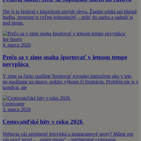
Nie je to festival v klasickom zmysle slova. Žiadne pódiá ani hlasná
hudba, program je veľmi jednoduchý – prísť do parku a sadnúť si
pod strom.
Iné športy
4. marca 2026
Prečo sa v zime snaha športovať v letnom tempe
nevypláca
V zime sa často snažíme športovať rovnako intenzívne ako v lete,
no narážame na únavu, pokles výkonu či frustráciu. Problém nie je v
kondícii, ale
Cestovanie
3. marca 2026
Cestovateľské hity v roku 2026
Nebavia vás preplnené letoviská a instagramové spoty? Máme pre
vás nový trend – „quietcations“ – inteligentné cestovanie