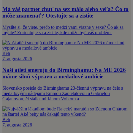
Má váš partner chuť na sex málo alebo veľa? Čo to
môže znamenať? Otestujte sa a zistite
Myslíte si, že viete, prečo to medzi vami viazne v sexe? Čo ak sa
mýlite? Zorientujte sa a zistite, kde môže byť váš problém.
Beh
7. augusta 2026
Naši atléti smerujú do Birminghamu: Na ME 2026
máme silnú výpravu a medailové ambície
Slovensko posiela do Birminghamu 23-člennú výpravu na čele s
medailovými nádejami Emmou Zapletalovou a Gabrielou
Gajanovou, či stálicami Jánom Volkom a
Beh
7. augusta 2026