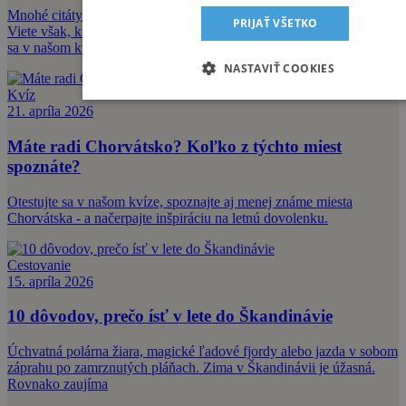
Mnohé citáty sme počuli toľko ráz, až sa stali notoricky známe.
PRIJAŤ VŠETKO
Viete však, kto je ich autorom alebo prečo boli vyslovené? Otestujte
sa v našom kvíz
NASTAVIŤ COOKIES
Kvíz
21. apríla 2026
Máte radi Chorvátsko? Koľko z týchto miest
spoznáte?
Otestujte sa v našom kvíze, spoznajte aj menej známe miesta
Chorvátska - a načerpajte inšpiráciu na letnú dovolenku.
Cestovanie
15. apríla 2026
10 dôvodov, prečo ísť v lete do Škandinávie
Úchvatná polárna žiara, magické ľadové fjordy alebo jazda v sobom
záprahu po zamrznutých pláňach. Zima v Škandinávii je úžasná.
Rovnako zaujíma