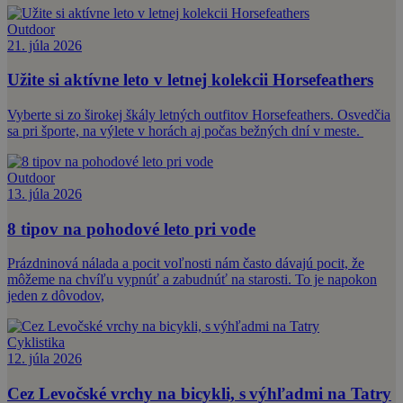
Outdoor
21. júla 2026
Užite si aktívne leto v letnej kolekcii Horsefeathers
Vyberte si zo širokej škály letných outfitov Horsefeathers. Osvedčia
sa pri športe, na výlete v horách aj počas bežných dní v meste.
Outdoor
13. júla 2026
8 tipov na pohodové leto pri vode
Prázdninová nálada a pocit voľnosti nám často dávajú pocit, že
môžeme na chvíľu vypnúť a zabudnúť na starosti. To je napokon
jeden z dôvodov,
Cyklistika
12. júla 2026
Cez Levočské vrchy na bicykli, s výhľadmi na Tatry