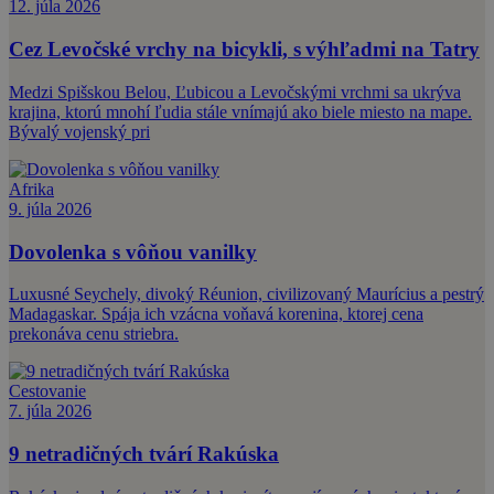
12. júla 2026
Cez Levočské vrchy na bicykli, s výhľadmi na Tatry
Medzi Spišskou Belou, Ľubicou a Levočskými vrchmi sa ukrýva
krajina, ktorú mnohí ľudia stále vnímajú ako biele miesto na mape.
Bývalý vojenský pri
Afrika
9. júla 2026
Dovolenka s vôňou vanilky
Luxusné Seychely, divoký Réunion, civilizovaný Maurícius a pestrý
Madagaskar. Spája ich vzácna voňavá korenina, ktorej cena
prekonáva cenu striebra.
Cestovanie
7. júla 2026
9 netradičných tvárí Rakúska