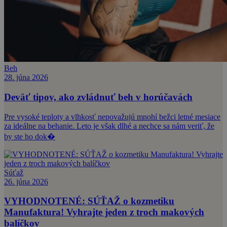
Beh
28. júna 2026
Deväť tipov, ako zvládnuť beh v horúčavách
Pre vysoké teploty a vlhkosť nepovažujú mnohí bežci letné mesiace
za ideálne na behanie. Leto je však dlhé a nechce sa nám veriť, že
by ste ho dok�
Súťaž
26. júna 2026
VYHODNOTENÉ: SÚŤAŽ o kozmetiku
Manufaktura! Vyhrajte jeden z troch makových
balíčkov