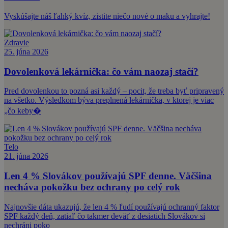
Vyskúšajte náš ľahký kvíz, zistite niečo nové o maku a vyhrajte!
Zdravie
25. júna 2026
Dovolenková lekárnička: čo vám naozaj stačí?
Pred dovolenkou to pozná asi každý – pocit, že treba byť pripravený
na všetko. Výsledkom býva preplnená lekárnička, v ktorej je viac
„čo keby�
Telo
21. júna 2026
Len 4 % Slovákov používajú SPF denne. Väčšina
necháva pokožku bez ochrany po celý rok
Najnovšie dáta ukazujú, že len 4 % ľudí používajú ochranný faktor
SPF každý deň, zatiaľ čo takmer deväť z desiatich Slovákov si
nechráni poko