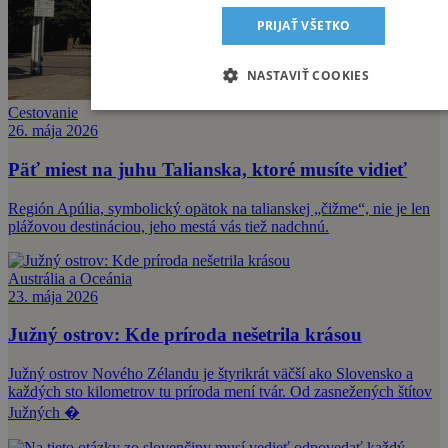
PRIJAŤ VŠETKO
NASTAVIŤ COOKIES
Cestovanie
26. mája 2026
Päť miest na juhu Talianska, ktoré musíte vidieť
Región Apúlia, symbolický opätok na talianskej „čižme“, nie je len
plážovou destináciou, jeho mestá vás tiež nadchnú.
Austrália a Oceánia
23. mája 2026
Južný ostrov: Kde príroda nešetrila krásou
Južný ostrov Nového Zélandu je štyrikrát väčší ako Slovensko a
každých sto kilometrov tu príroda mení tvár. Od zasnežených štítov
Južných �