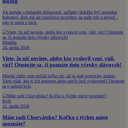
mozog
Ak nemáte s behaním skúsenosti, začiatky dokážu byť poriadne
bolestivé. Beh má ale množstvo benefitov na naše telo a myseľ -
toto je osem z nich.
História
24. apríla 2026
Viete, že nič neviete, alebo kto vyslovil veni, vidi,
vici? Otestujte sa, či poznáte tieto výroky slávnych!
Mnohé citáty sme počuli toľko ráz, až sa stali notoricky známe.
Viete však, kto je ich autorom alebo prečo boli vyslovené? Otestujte
sa v našom kvíz
Kvíz
21. apríla 2026
Máte radi Chorvátsko? Koľko z týchto miest
spoznáte?