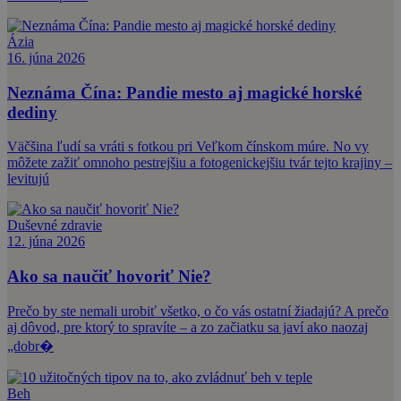
Ázia
16. júna 2026
Neznáma Čína: Pandie mesto aj magické horské
dediny
Väčšina ľudí sa vráti s fotkou pri Veľkom čínskom múre. No vy
môžete zažiť omnoho pestrejšiu a fotogenickejšiu tvár tejto krajiny –
levitujú
Duševné zdravie
12. júna 2026
Ako sa naučiť hovoriť Nie?
Prečo by ste nemali urobiť všetko, o čo vás ostatní žiadajú? A prečo
aj dôvod, pre ktorý to spravíte – a zo začiatku sa javí ako naozaj
„dobr�
Beh