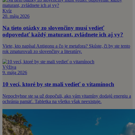
Kvíz
20. mája 2026
Na tieto otázky zo slovenčiny musí vedieť
odpovedať každý maturant, zvládnete ich aj vy?
Viete, kto napísal Antigonu a čo je metafora? Skúste, či by ste tento
rok zmaturovali zo slovenčiny a literatúry.
Výživa
9. mája 2026
10 vecí, ktoré by ste mali vedieť o vitamínoch
Nepochybne ste sa už dopočuli, ako vám vitamíny dodajú energiu a
ochránia pamäť. Tabletka na všetko však neexistuje.