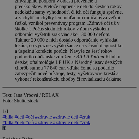
zmysluplnú podporu v oblasti prevencie u
predškolákov. Pretože najmenšie deti do šiestich rokov
nedokážu samy vyhodnotiť, či ich oči fungujú správne,
a zachytiť odchýlky len pohľadom rodiča býva veľmi
ťažké, vznikol preventívny program „Zdravé oči už v
škôlke“. Počas siedmich rokov v ňom vyškolení
odborníci vyšetrili zrak viac ako 130 000 deťom.
Takmer 20 000 z nich dostalo odporúčanie vyhľadať
lekára, čo výrazne zvýšilo šance na včasnú diagnostiku
a úspešnú korekciu porúch. Navyše za šesť rokov
podporilo občianske združenie
BILLA ľuďom
Kliniku
detskej oftalmológie LF UK a Národný ústav detských
chorôb sumou 77 840 eur, vďaka čomu sa podarilo
zabezpečiť nové prístroje, testy, vyšetrovacie kreslá a
vykonať rekonštrukciu chodby či revitalizáciu čakárne.
Text: Jana Vrbová / RELAX
Foto: Shutterstock
1/1
#billa
#deti
#oči
#zdravie
#zdravie detí
#zrak
#billa
#deti
#oči
#zdravie
#zdravie detí
#zrak