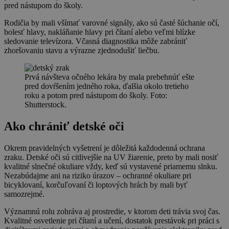
pred nástupom do školy.
Rodičia by mali všímať varovné signály, ako sú časté šúchanie očí,
bolesť hlavy, nakláňanie hlavy pri čítaní alebo veľmi blízke
sledovanie televízora. Včasná diagnostika môže zabrániť
zhoršovaniu stavu a výrazne zjednodušiť liečbu.
Prvá návšteva očného lekára by mala prebehnúť ešte
pred dovŕšením jedného roka, ďalšia okolo tretieho
roku a potom pred nástupom do školy. Foto:
Shutterstock.
Ako chrániť detské oči
Okrem pravidelných vyšetrení je dôležitá každodenná ochrana
zraku. Detské oči sú citlivejšie na UV žiarenie, preto by mali nosiť
kvalitné slnečné okuliare vždy, keď sú vystavené priamemu slnku.
Nezabúdajme ani na riziko úrazov – ochranné okuliare pri
bicyklovaní, korčuľovaní či loptových hrách by mali byť
samozrejmé.
Významnú rolu zohráva aj prostredie, v ktorom deti trávia svoj čas.
Kvalitné osvetlenie pri čítaní a učení, dostatok prestávok pri práci s