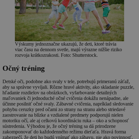
Výskumy jednoznačne ukazujú, že deti, ktoré trávia
viac času na dennom svetle, majú výrazne nižšie riziko
rozvoja krátkozrakosti. Foto: Shutterstock.
Očný tréning
Detské oči, podobne ako svaly v tele, potrebujú primeranú záťaž,
aby sa správne vyvíjali. Rôzne hravé aktivity, ako skladanie puzzle,
hľadanie rozdielov na obrázkoch, vyfarbovanie detailných
maľovaniek či jednoduché očné cvičenia dokážu nenápadne, ale
účinne posilniť očné svaly. Zábavné cvičenia, napríklad sledovanie
pohybu ceruzky pred očami zo strany na stranu alebo striedavé
zaostrovanie na blízke a vzdialené predmety podporujú nielen
motoriku očí, ale aj celkovú koordináciu ruka – oko a schopnosť
sústredenia. Výhodou je, že očný tréning sa dá prirodzene
zakomponovať do každodenného režimu dieťaťa. Hravá forma
zabezpečí, že deti ho budú vnímať ako zábavu, nie ako povinnosť.