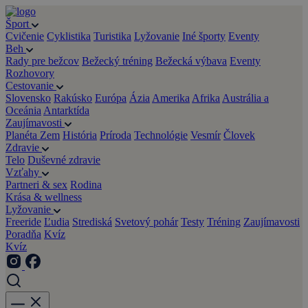
Šport
Cvičenie
Cyklistika
Turistika
Lyžovanie
Iné športy
Eventy
Beh
Rady pre bežcov
Bežecký tréning
Bežecká výbava
Eventy
Rozhovory
Cestovanie
Slovensko
Rakúsko
Európa
Ázia
Amerika
Afrika
Austrália a
Oceánia
Antarktída
Zaujímavosti
Planéta Zem
História
Príroda
Technológie
Vesmír
Človek
Zdravie
Telo
Duševné zdravie
Vzťahy
Partneri & sex
Rodina
Krása & wellness
Lyžovanie
Freeride
Ľudia
Strediská
Svetový pohár
Testy
Tréning
Zaujímavosti
Poradňa
Kvíz
Kvíz