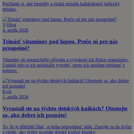
Prečítajte si, aké benefity a riziká prináša každodenný bežecký
tréning.
Výživa
4. apríla 2026
Trinásť vitamínov pod lupou. Prečo sú pre nás
prospešné?
Vitamíny sú organického pôvodu a vytvárajú ich žijúce organizmy.
Ľudské telo si ich nedokáže vyrobiť, preto ich musíme prijímať v
potrave.
Kvíz
1. apríla 2026
Vyrastali ste na týchto detských knihách? Otestujte
sa, ako dobre ich poznáte!
To, že je dôležité čítať, si treba pripomínať stále. Zapojte sa do kvízu
a zistite, ako dobre poznáte detské knižné klasiky.