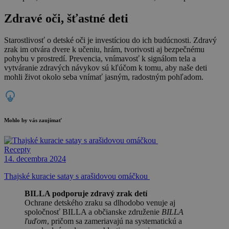
Zdravé oči, šťastné deti
Starostlivosť o detské oči je investíciou do ich budúcnosti. Zdravý
zrak im otvára dvere k učeniu, hrám, tvorivosti aj bezpečnému
pohybu v prostredí. Prevencia, vnímavosť k signálom tela a
vytváranie zdravých návykov sú kľúčom k tomu, aby naše deti
mohli život okolo seba vnímať jasným, radostným pohľadom.
Mohlo by vás zaujímať
Recepty
14. decembra 2024
Thajské kuracie satay s arašidovou omáčkou
BILLA podporuje zdravý zrak detí
Ochrane detského zraku sa dlhodobo venuje aj
spoločnosť BILLA a občianske združenie
BILLA
ľuďom
, pričom sa zameriavajú na systematickú a