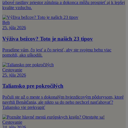
izbové rastliny priestor zútulnia a dokonca môžu prospieť aj k lepšej
kvalite vzduchu.
Beh
25. júla 2026
Výživa bežcov? Toto je našich 23 tipov
Poradíme vám, čo jesť a čo nejesť, aby ste svojmu behu viac
pomohli, ako uškodili.
Cestovanie
25. júla 2026
Taliansko pre pokročilých
Počuli ste už o meste s dokonalým hviezdicovým pôdorysom, ktoré
navrhli Benátčania, ale nikto sa do neho nechcel nasťahovať?
Taliansko vie prekvapiť
Cestovanie
24. júla 2026