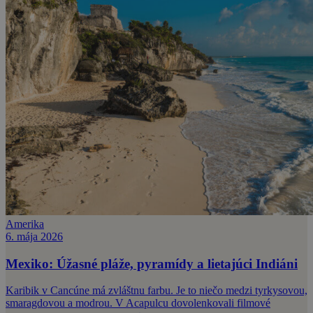
Amerika
6. mája 2026
Mexiko: Úžasné pláže, pyramídy a lietajúci Indiáni
Karibik v Cancúne má zvláštnu farbu. Je to niečo medzi tyrkysovou,
smaragdovou a modrou. V Acapulcu dovolenkovali filmové