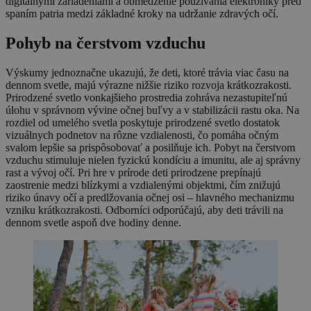
digitálnymi zariadeniami a obmedzenie používania elektroniky pred
spaním patria medzi základné kroky na udržanie zdravých očí.
Pohyb na čerstvom vzduchu
Výskumy jednoznačne ukazujú, že deti, ktoré trávia viac času na
dennom svetle, majú výrazne nižšie riziko rozvoja krátkozrakosti.
Prirodzené svetlo vonkajšieho prostredia zohráva nezastupiteľnú
úlohu v správnom vývine očnej buľvy a v stabilizácii rastu oka. Na
rozdiel od umelého svetla poskytuje prirodzené svetlo dostatok
vizuálnych podnetov na rôzne vzdialenosti, čo pomáha očným
svalom lepšie sa prispôsobovať a posilňuje ich. Pobyt na čerstvom
vzduchu stimuluje nielen fyzickú kondíciu a imunitu, ale aj správny
rast a vývoj očí. Pri hre v prírode deti prirodzene prepínajú
zaostrenie medzi blízkymi a vzdialenými objektmi, čím znižujú
riziko únavy očí a predlžovania očnej osi – hlavného mechanizmu
vzniku krátkozrakosti. Odborníci odporúčajú, aby deti trávili na
dennom svetle aspoň dve hodiny denne.