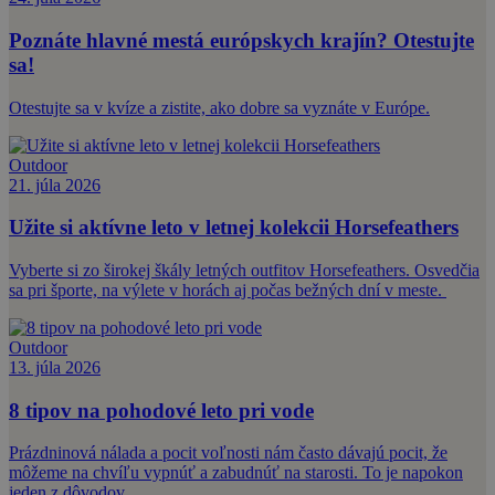
Poznáte hlavné mestá európskych krajín? Otestujte
sa!
Otestujte sa v kvíze a zistite, ako dobre sa vyznáte v Európe.
Outdoor
21. júla 2026
Užite si aktívne leto v letnej kolekcii Horsefeathers
Vyberte si zo širokej škály letných outfitov Horsefeathers. Osvedčia
sa pri športe, na výlete v horách aj počas bežných dní v meste.
Outdoor
13. júla 2026
8 tipov na pohodové leto pri vode
Prázdninová nálada a pocit voľnosti nám často dávajú pocit, že
môžeme na chvíľu vypnúť a zabudnúť na starosti. To je napokon
jeden z dôvodov,