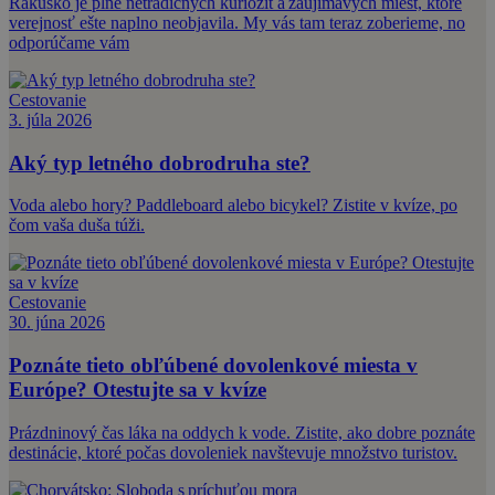
Rakúsko je plné netradičných kuriozít a zaujímavých miest, ktoré
verejnosť ešte naplno neobjavila. My vás tam teraz zoberieme, no
odporúčame vám
Cestovanie
3. júla 2026
Aký typ letného dobrodruha ste?
Voda alebo hory? Paddleboard alebo bicykel? Zistite v kvíze, po
čom vaša duša túži.
Cestovanie
30. júna 2026
Poznáte tieto obľúbené dovolenkové miesta v
Európe? Otestujte sa v kvíze
Prázdninový čas láka na oddych k vode. Zistite, ako dobre poznáte
destinácie, ktoré počas dovoleniek navštevuje množstvo turistov.