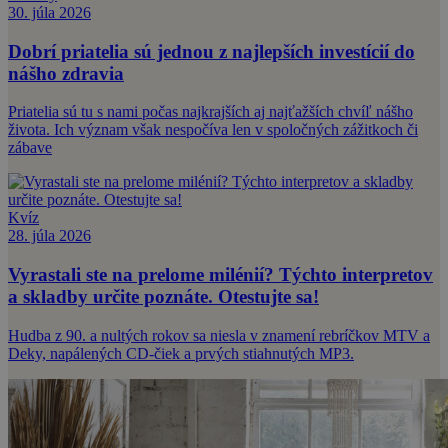
30. júla 2026
Dobrí priatelia sú jednou z najlepších investícií do
nášho zdravia
Priatelia sú tu s nami počas najkrajších aj najťažších chvíľ nášho
života. Ich význam však nespočíva len v spoločných zážitkoch či
zábave
Kvíz
28. júla 2026
Vyrastali ste na prelome milénií? Týchto interpretov
a skladby určite poznáte. Otestujte sa!
Hudba z 90. a nultých rokov sa niesla v znamení rebríčkov MTV a
Deky, napálených CD-čiek a prvých stiahnutých MP3.