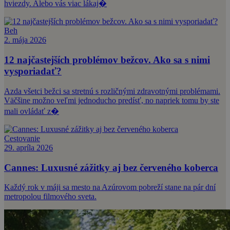
hviezdy. Alebo vás viac lákaj�
Beh
2. mája 2026
12 najčastejších problémov bežcov. Ako sa s nimi
vysporiadať?
Azda všetci bežci sa stretnú s rozličnými zdravotnými problémami.
Väčšine možno veľmi jednoducho predísť, no napriek tomu by ste
mali ovládať z�
Cestovanie
29. apríla 2026
Cannes: Luxusné zážitky aj bez červeného koberca
Každý rok v máji sa mesto na Azúrovom pobreží stane na pár dní
metropolou filmového sveta.