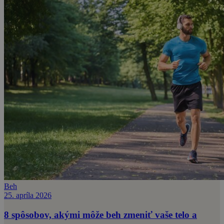
Beh
25. apríla 2026
8 spôsobov, akými môže beh zmeniť vaše telo a