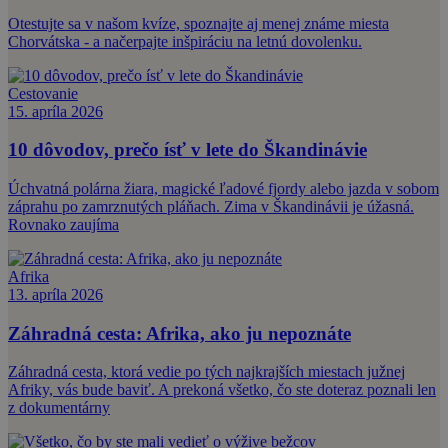
Otestujte sa v našom kvíze, spoznajte aj menej známe miesta
Chorvátska - a načerpajte inšpiráciu na letnú dovolenku.
Cestovanie
15. apríla 2026
10 dôvodov, prečo ísť v lete do Škandinávie
Úchvatná polárna žiara, magické ľadové fjordy alebo jazda v sobom
záprahu po zamrznutých pláňach. Zima v Škandinávii je úžasná.
Rovnako zaujíma
Afrika
13. apríla 2026
Záhradná cesta: Afrika, ako ju nepoznáte
Záhradná cesta, ktorá vedie po tých najkrajších miestach južnej
Afriky, vás bude baviť. A prekoná všetko, čo ste doteraz poznali len
z dokumentárny