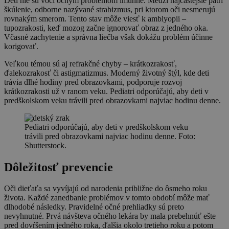
Deti nie sú voči očným problémom imúnne. Medzi najčastejšie patrí
škúlenie, odborne nazývané strabizmus, pri ktorom oči nesmerujú
rovnakým smerom. Tento stav môže viesť k amblyopii –
tupozrakosti, keď mozog začne ignorovať obraz z jedného oka.
Včasné zachytenie a správna liečba však dokážu problém účinne
korigovať.
Veľkou témou sú aj refrakčné chyby – krátkozrakosť,
ďalekozrakosť či astigmatizmus. Moderný životný štýl, kde deti
trávia dlhé hodiny pred obrazovkami, podporuje rozvoj
krátkozrakosti už v ranom veku. Pediatri odporúčajú, aby deti v
predškolskom veku trávili pred obrazovkami najviac hodinu denne.
Pediatri odporúčajú, aby deti v predškolskom veku
trávili pred obrazovkami najviac hodinu denne. Foto:
Shutterstock.
Dôležitosť prevencie
Oči dieťaťa sa vyvíjajú od narodenia približne do ôsmeho roku
života. Každé zanedbanie problémov v tomto období môže mať
dlhodobé následky. Pravidelné očné prehliadky sú preto
nevyhnutné. Prvá návšteva očného lekára by mala prebehnúť ešte
pred dovŕšením jedného roka, ďalšia okolo tretieho roku a potom