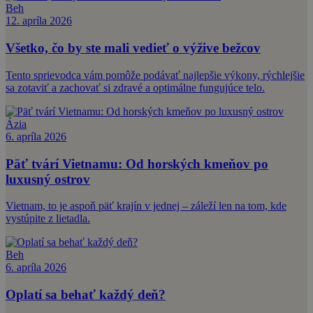
Beh
12. apríla 2026
Všetko, čo by ste mali vedieť o výžive bežcov
Tento sprievodca vám pomôže podávať najlepšie výkony, rýchlejšie
sa zotaviť a zachovať si zdravé a optimálne fungujúce telo.
Ázia
6. apríla 2026
Päť tvárí Vietnamu: Od horských kmeňov po
luxusný ostrov
Vietnam, to je aspoň päť krajín v jednej – záleží len na tom, kde
vystúpite z lietadla.
Beh
6. apríla 2026
Oplatí sa behať každý deň?