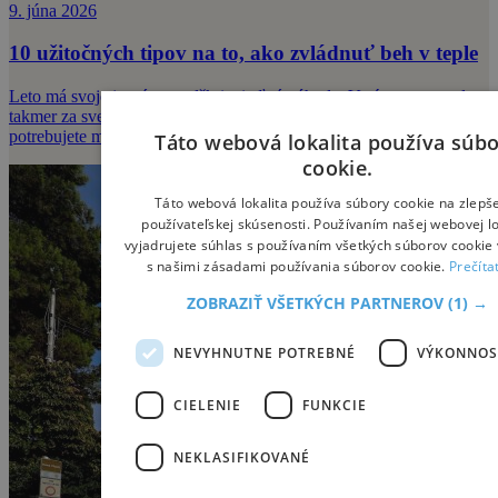
9. júna 2026
10 užitočných tipov na to, ako zvládnuť beh v teple
Leto má svoje jasné a neodškriepiteľné výhody. Vstávate za svetla,
takmer za svetla si aj líhate, celkom prirodzene máte viac pohybu,
potrebujete menej
Táto webová lokalita používa súb
cookie.
Táto webová lokalita používa súbory cookie na zlepš
používateľskej skúsenosti. Používaním našej webovej lo
vyjadrujete súhlas s používaním všetkých súborov cookie 
s našimi zásadami používania súborov cookie.
Prečíta
ZOBRAZIŤ VŠETKÝCH PARTNEROV
(1) →
NEVYHNUTNE POTREBNÉ
VÝKONNOS
CIELENIE
FUNKCIE
NEKLASIFIKOVANÉ