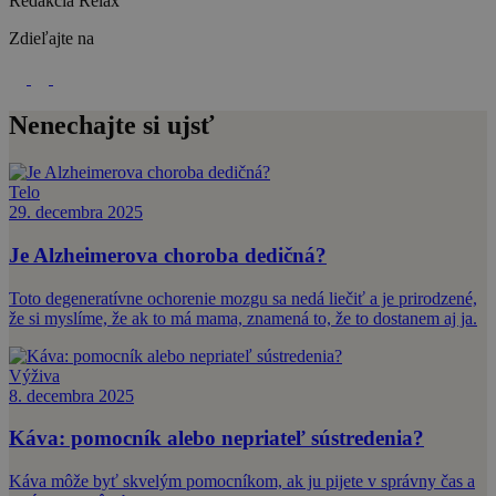
Redakcia Relax
Zdieľajte na
Nenechajte si ujsť
Telo
29. decembra 2025
Je Alzheimerova choroba dedičná?
Toto degeneratívne ochorenie mozgu sa nedá liečiť a je prirodzené,
že si myslíme, že ak to má mama, znamená to, že to dostanem aj ja.
Výživa
8. decembra 2025
Káva: pomocník alebo nepriateľ sústredenia?
Káva môže byť skvelým pomocníkom, ak ju pijete v správny čas a