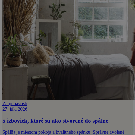
Zaujímavosti
27. júla 2026
5 izboviek, ktoré sú ako stvorené do spálne
Spálňa je miestom pokoja a kvalitného spánku. Správne zvolené