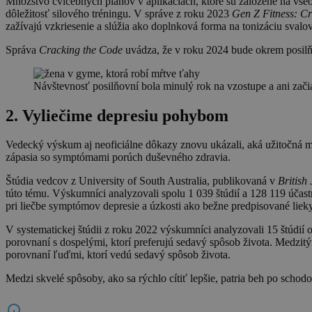
Množstvo cvičebných plánov v aplikáciách, ktoré sú založené na všeobe
dôležitosť silového tréningu. V správe z roku 2023
Gen Z Fitness: C
zažívajú vzkriesenie a slúžia ako doplnková forma na tonizáciu svalov 
Správa
Cracking
the Code
uvádza, že v roku 2024 bude okrem posilňo
Návštevnosť posilňovní bola minulý rok na vzostupe a ani zači
2. Vyliečime depresiu pohybom
Vedecký výskum aj neoficiálne dôkazy znovu ukázali, aká užitočná môže
zápasia so symptómami porúch duševného zdravia.
Štúdia vedcov z University of South Australia, publikovaná v
British
túto tému. Výskumníci analyzovali spolu 1 039 štúdií a 128 119 účastn
pri liečbe symptómov depresie a úzkosti ako bežne predpisované lieky
V systematickej štúdii z roku 2022 výskumníci analyzovali 15 štúdií o 
porovnaní s dospelými, ktorí preferujú sedavý spôsob života. Medzitý
porovnaní ľuďmi, ktorí vedú sedavý spôsob života.
Medzi skvelé spôsoby, ako sa rýchlo cítiť lepšie, patria beh po schod