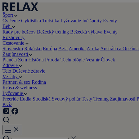
Šport
Cvičenie
Cyklistika
Turistika
Lyžovanie
Iné športy
Eventy
Beh
Rady pre bežcov
Bežecký tréning
Bežecká výbava
Eventy
Rozhovory
Cestovanie
Slovensko
Rakúsko
Európa
Ázia
Amerika
Afrika
Austrália a Oceánia
Zaujímavosti
Planéta Zem
História
Príroda
Technológie
Vesmír
Človek
Zdravie
Telo
Duševné zdravie
Vzťahy
Partneri & sex
Rodina
Krása & wellness
Lyžovanie
Freeride
Ľudia
Strediská
Svetový pohár
Testy
Tréning
Zaujímavosti
P
Kvíz