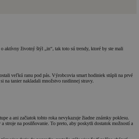
aktívny životný štýl „in“, tak toto sú trendy, ktoré by ste mali
stali veľkú ranu pod pás. Výrobcovia smart hodiniek stúpli na prvé
i na tanier nakladali množstvo rastlinnej stravy.
stupe a ani začiatok tohto roka nevykazuje žiadne známky poklesu.
 stroje na posilňovanie. To preto, aby poskytli dostatok možností a