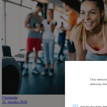
Táto webová
webovej lok
Chudnutie
31. januára 2026
NEVYHNUTNE P