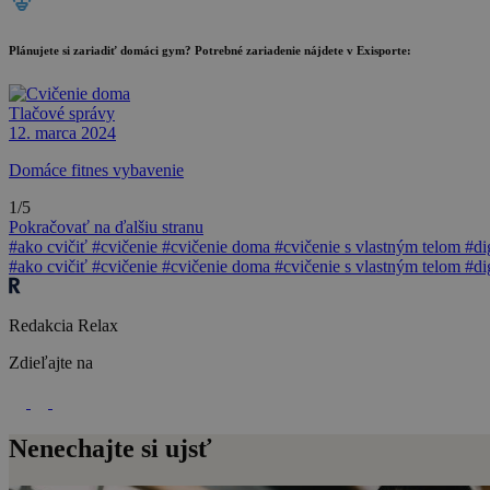
Plánujete si zariadiť domáci gym? Potrebné zariadenie nájdete v Exisporte:
Tlačové správy
12. marca 2024
Domáce fitnes vybavenie
1/5
Pokračovať na ďalšiu stranu
#ako cvičiť
#cvičenie
#cvičenie doma
#cvičenie s vlastným telom
#di
#ako cvičiť
#cvičenie
#cvičenie doma
#cvičenie s vlastným telom
#di
Redakcia Relax
Zdieľajte na
Nenechajte si ujsť