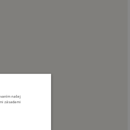
ívaním našej
imi zásadami