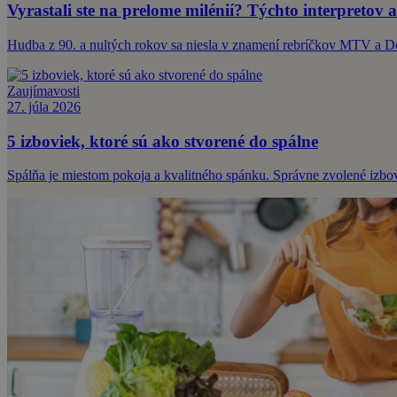
Vyrastali ste na prelome milénií? Týchto interpretov a
Hudba z 90. a nultých rokov sa niesla v znamení rebríčkov MTV a 
Zaujímavosti
27. júla 2026
5 izboviek, ktoré sú ako stvorené do spálne
Spálňa je miestom pokoja a kvalitného spánku. Správne zvolené izbové