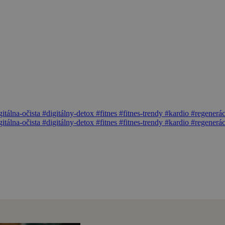
gitálna-očista
#digitálny-detox
#fitnes
#fitnes-trendy
#kardio
#regenerá
gitálna-očista
#digitálny-detox
#fitnes
#fitnes-trendy
#kardio
#regenerá