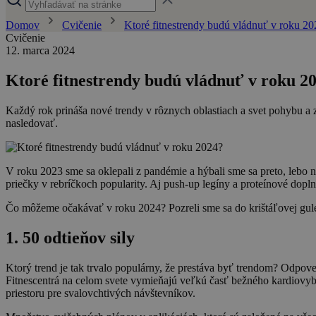
Domov
Cvičenie
Ktoré fitnestrendy budú vládnuť v roku 2
Cvičenie
12. marca 2024
Ktoré fitnestrendy budú vládnuť v roku 2
Každý rok prináša nové trendy v rôznych oblastiach a svet pohybu a zdr
nasledovať.
V roku 2023 sme sa oklepali z pandémie a hýbali sme sa preto, lebo 
priečky v rebríčkoch popularity. Aj push-up legíny a proteínové doplnky
Čo môžeme očakávať v roku 2024? Pozreli sme sa do krištáľovej gule a z
1. 50 odtieňov sily
Ktorý trend je tak trvalo populárny, že prestáva byť trendom? Odpov
Fitnescentrá na celom svete vymieňajú veľkú časť bežného kardiovybav
priestoru pre svalovchtivých návštevníkov.