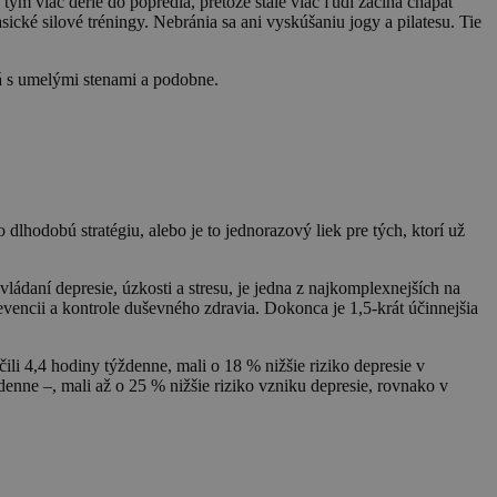
tým viac derie do popredia, pretože stále viac ľudí začína chápať
ické silové tréningy. Nebránia sa ani vyskúšaniu jogy a pilatesu. Tie
rá s umelými stenami a podobne.
dlhodobú stratégiu, alebo je to jednorazový liek pre tých, ktorí už
zvládaní depresie, úzkosti a stresu, je jedna z najkomplexnejších na
revencii a kontrole duševného zdravia. Dokonca je 1,5-krát účinnejšia
čili 4,4 hodiny týždenne, mali o 18 % nižšie riziko depresie v
enne –, mali až o 25 % nižšie riziko vzniku depresie, rovnako v