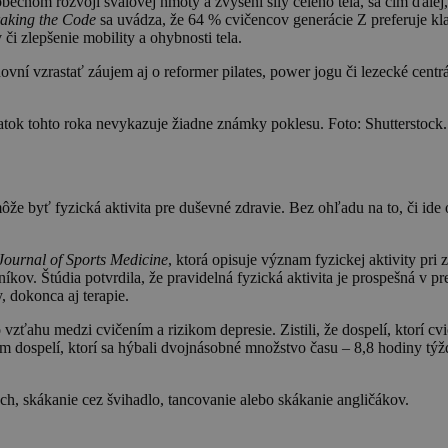
cnom rozvoji svalovej hmoty a zvýšení sily celého tela, sa čím ďalej, 
raking the Code
sa uvádza, že 64 % cvičencov generácie Z preferuje klas
či zlepšenie mobility a ohybnosti tela.
vní vzrastať záujem aj o reformer pilates, power jogu či lezecké cent
atok tohto roka nevykazuje žiadne známky poklesu. Foto: Shutterstock.
 byť fyzická aktivita pre duševné zdravie. Bez ohľadu na to, či ide o 
 Journal of Sports Medicine
, ktorá opisuje význam fyzickej aktivity pri 
íkov. Štúdia potvrdila, že pravidelná fyzická aktivita je prospešná v p
, dokonca aj terapie.
vzťahu medzi cvičením a rizikom depresie. Zistili, že dospelí, ktorí cvi
m dospelí, ktorí sa hýbali dvojnásobné množstvo času – 8,8 hodiny týžd
och, skákanie cez švihadlo, tancovanie alebo skákanie angličákov.