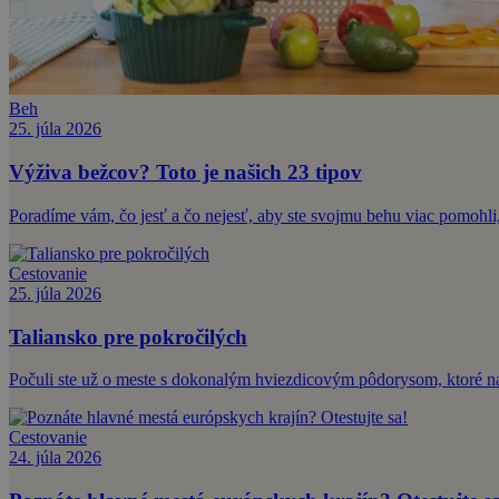
Beh
25. júla 2026
Výživa bežcov? Toto je našich 23 tipov
Poradíme vám, čo jesť a čo nejesť, aby ste svojmu behu viac pomohli,
Cestovanie
25. júla 2026
Taliansko pre pokročilých
Počuli ste už o meste s dokonalým hviezdicovým pôdorysom, ktoré nav
Cestovanie
24. júla 2026