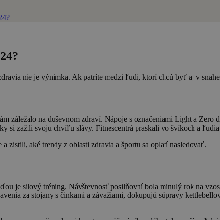
024?
024?
avia nie je výnimka. Ak patríte medzi ľudí, ktorí chcú byť aj v snahe o 
nám záležalo na duševnom zdraví. Nápoje s označeniami Light a Zero do
 si zažili svoju chvíľu slávy. Fitnescentrá praskali vo švíkoch a ľudia s
istili, aké trendy z oblasti zdravia a športu sa oplatí nasledovať.
eďou je silový tréning. Návštevnosť posilňovní bola minulý rok na vzo
enia za stojany s činkami a závažiami, dokupujú súpravy kettlebellov a